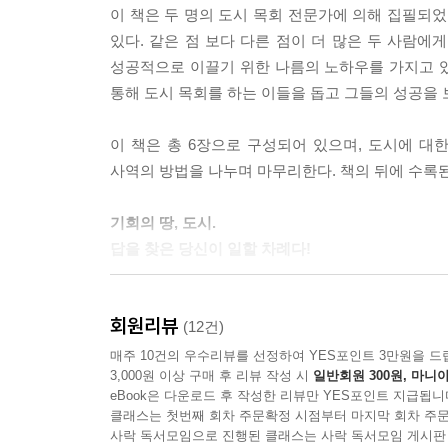
이 책은 두 명의 도시 목회 전문가에 의해 집필되었
있다. 같은 점 보다 다른 점이 더 많은 두 사람에
성공적으로 이끌기 위한 나름의 노하우를 가지고 있
통해 도시 목회를 하는 이들을 돕고 그들의 성공을 보
이 책은 총 6장으로 구성되어 있으며, 도시에 대한
사역의 방법을 나누며 마무리한다. 책의 뒤에 수록
기회의 땅, 도시.
답을 찾은 당신이 일할 차례다!
지금 이 순간, 그 어느 때보다 많은 인구가 도시에 
회원리뷰
없는 기회가 우리에게 주어졌음을 의미한다.
(12건)
매주 10건의 우수리뷰를 선정하여 YES포인트 3만원을 드
3,000원 이상 구매 후 리뷰 작성 시
일반회원 300원, 마니아
바로 이 기회를 최대한 활용하는 방법이 여기에 있
eBook은 다운로드 후 작성한 리뷰만 YES포인트 지급됩니
문화에 참여하는 사명을 아주 매력적인 비전으로 제시
클래스는 첫번째 회차 주문확정 시점부터 마지막 회차 주문
가이드를 얻고자 한다면, 도시 생활에 대한 종합적
사락 독서모임으로 진행된 클래스는 사락 독서모임 게시판