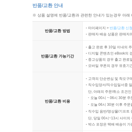
반품/교환 안내
※ 상품 설명에 반품/교환과 관련한 안내가 있는경우 아래 
마이페이지 >
반품/교환 신청
반품/교환 방법
판매자 배송 상품은 판매자와
출고 완료 후 10일 이내의 
디지털 콘텐츠인 eBook의 
반품/교환 가능기간
중고상품의 경우 출고 완료일
모바일 쿠폰의 경우 유효기간(
고객의 단순변심 및 착오구
직수입양서/직수입일서중 일
단, 아래의 주문/취소 조건인
오늘 00시 ~ 06시 30분 
반품/교환 비용
오늘 06시 30분 이후 주문
직수입 음반/영상물/기프트 
단, 당일 00시~13시 사이
박스 포장은 택배 배송이 가