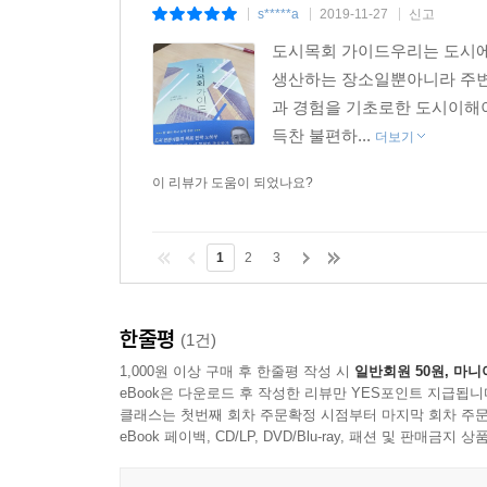
s*****a
2019-11-27
신고
|
|
|
도시목회 가이드우리는 도시에
생산하는 장소일뿐아니라 주변지
과 경험을 기초로한 도시이해이
득찬 불편하...
더보기
이 리뷰가 도움이 되었나요?
1
2
3
한줄평
(1건)
1,000원 이상 구매 후 한줄평 작성 시
일반회원 50원, 마니
eBook은 다운로드 후 작성한 리뷰만 YES포인트 지급됩니
클래스는 첫번째 회차 주문확정 시점부터 마지막 회차 주문
eBook 페이백, CD/LP, DVD/Blu-ray, 패션 및 판매금