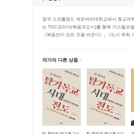
영국 스코틀랜드 에든버러대학교에서 종교개혁 
는 TGC코리아(복음과도시)를 통해 가스펠코얼리션(
《복음만이 모든 것을 바꾼다》, 《도시 목회 
작가의 다른 상품
팀 켈러의 탈기독교시
팀 켈러의 탈기독교시