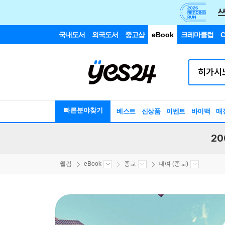
국내도서
외국도서
중고샵
eBook
크레마클럽
C
빠른분야찾기
베스트
신상품
이벤트
바이백
매
20
웰컴
eBook
종교
대여 (종교)