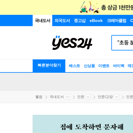
국내도서
외국도서
중고샵
eBook
크레마클럽
C
빠른분야찾기
베스트
신상품
이벤트
바이백
매
웰컴
국내도서
인문
인문/교양
인