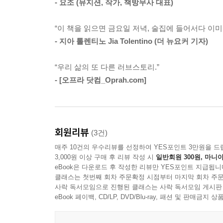
- 요조 (뮤지션, 작가, 책방무사 대표)
남았을 때 느끼는 불안감, 친구들을 만난 후 느끼
경험하는 끈질긴 두려움을 이겨내는 응원이라고 말
---「결론」중에서
“이 책을 읽으면 금요일 저녁, 술집에 들어서다 이
사실을 『집에 도착하면 문자해』는 담담하게 보여
- 지아 톨렌티노 Jia Tolentino (더 뉴요커 기자)
여성의 우정이 얄팍하다는 편견은 언제부터였을까
“우리 삶의 또 다른 러브스토리.”
- [오프라 닷컴_Oprah.com]
예전부터 남성들의 우정이 과도할 정도로 존중받
여성들의 결속은 무시와 비판과 모욕의 대상이었
우정으로 연대하는 것은 불가능하다고 가르쳤다. 가
회원리뷰
(3건)
여성의 우정을 표현한 역사적 근거 자료를 찾기는 
매주 10건의 우수리뷰를 선정하여 YES포인트 3만원을 드
믿지 못했음을 보여주는 증거라고 말했다. 하지만 
3,000원 이상 구매 후 리뷰 작성 시
일반회원 300원, 마니아
대한 기록이 빈약하다는 데 그 이유가 있다.
eBook은 다운로드 후 작성한 리뷰만 YES포인트 지급됩니
클래스는 첫번째 회차 주문확정 시점부터 마지막 회차 주문
사락 독서모임으로 진행된 클래스는 사락 독서모임 게시판
중고등학교 시절 무리를 지어 몰려다니던 여자아
eBook 페이백, CD/LP, DVD/Blu-ray, 패션 및 판매금
잊는다. 여자들은 서로 경쟁하게 되어 있다는 편
친구에 대한 애정은 갈 길을 잃는 것이다.