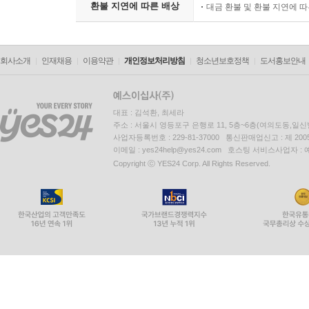
환불 지연에 따른 배상
대금 환불 및 환불 지연에 
회사소개
인재채용
이용약관
개인정보처리방침
청소년보호정책
도서홍보안내
대표 : 김석환, 최세라
주소 : 서울시 영등포구 은행로 11, 5층~6층(여의도동,일신
사업자등록번호 : 229-81-37000 통신판매업신고 : 제 200
이메일 : yes24help@yes24.com 호스팅 서비스사업자 :
Copyright ⓒ YES24 Corp. All Rights Reserved.