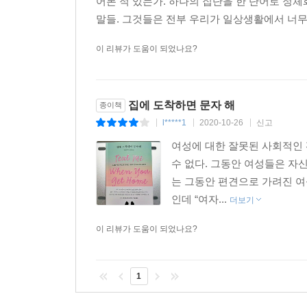
어본 적 있는가. 하나의 집단을 한 단어로 정
우리 어머니 세대까지 여성들의 일상은 대부분 남편
말들. 그것들은 전부 우리가 일상생활에서 너무도
느끼기까지 했다. 결혼 이후에 여성은 평생 하나의 
이 리뷰가 도움이 되었나요?
하지만 가족에게 모든 인간관계를 바치는 방식은 
30.4세였는데 15년 만인 2020년에는 33.3세로 
가구가 전체 가구의 29.9%를 차지했다고 한다. 2
집에 도착하면 문자 해
종이책
56.4%를 기록했다.
l*****1
2020-10-26
신고
|
|
|
여성에 대한 잘못된 사회적인
이제는 여성이 배우자만을 바라보고 사는 세상이
수 없다. 그동안 여성들은 자
인간관계를 한 사람에게만 부여하지 않고 사는 법을
는 그동안 편견으로 가려진 여
여성의 우정을 관계의 우선순위에 두고도 충분히 좋은
인데 “여자...
더보기
“나는 불안감을 털어놓을 친구들이 있고, 그들은 
이 리뷰가 도움이 되었나요?
때도, 또는 나 자신을 잃어간다고 느낄 때도 그들은
_「여성들이 함께할 때 나오는 힘」중에서
1