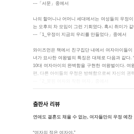
---「서문」중에서
나의 할머니나 어머니 세대에서는 여성들의 우정이
는 오후의 차 모임이 그런 기회였다. 혹시 취미가 
---「1_우정이 지금의 우리를 만들었다」중에서
와이즈먼은 책에서 친구집단 내에서 여자아이들이 맡은 역
녀가 묘사한 여왕벌의 특징은 대체로 다음과 같다.
10대 여자아이의 완벽함을 구현한 여왕벌이다. 여왕
편, 다른 아이들의 우정은 방해함으로써 자신의 권
---「2_못된 여자와 착한 여자」중에서
그 시절에 나는 남자들에게는 관대하면서 여자들은 쉽
출판사 리뷰
는 시간을 같이 보내는 게 아까웠다. 내가 남자들의
들, 즉 대부분의 여자는 무시했다.
연애도 결혼도 채울 수 없는, 여자들만의 우정 예찬
---「3_남자에 대한 모든 것」중에서
“여자의 적은 여자야.”