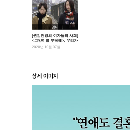
읽다
[권김현영의 여자들의 사회]
<고양이를 부탁해>, 우리가
떠날 수 있게
2020년 10월 07일
상세 이미지