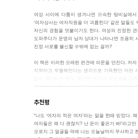
우정을 일 순위로 두는 것이 쉽지만은 않다. 우리 
때문이다. 배우자를 찾거나 자식을 키우거나 승진 
여성 사이에 다툼이 생겨나면 으슥한 탕비실에서 
노력은 낭비라는 것이다.
‘여자상사는 여자직원을 더 괴롭힌다’ 같은 말들도 
---「4_우정을 바라보는 새로운 시각」중에서
자신의 경험을 덧붙이기도 한다. 여성의 진정한 
도와주다가 운명의 남자 상대가 나타나면 조용히 
2011년에 그 프로그램이 끝날 때까지 게일은 총 
진정 서로를 불신할 수밖에 없는 걸까?
을 동원하여 게일 킹을 “세상에서 가장 친한 친구”
---「5_우리의 절친한 친구, 그리고 영혼의 단짝」
이 책은 이러한 오래된 편견에 의문을 던진다. 저
지적이고 우월해진다는 생각으로 가득했던 어린 시
2017년 에미상 시상식에서 ---「빅 리틀 라이즈
잡지 에디터가 된다. 하지만 여기서 여성성을 감
과 위더스푼은 서로의 손을 꼭 잡고 있었다. 찬사
사실을 인지한다. 그리고 그즈음에 일터에서 자신을
만들어냈습니다. 우리에게 멋진 역할이 오지 않아
믿습니다.” 키드먼이 수상소감에서 한 말이다.
추천평
저자는 시대에 따라 여성의 우정을 향한 시각이 어
---「6_여성들이 함께할 때 나오는 힘」중에서
앤 더 시티]를 비롯한 미디어에서 그린 여성의 
“나도 ‘여자의 적은 여자’라는 말을 한때 믿었다. 
여성의 우정을 둘러싼 편견을 걷어내고 그 가치를 
우정이라는 관계는 우리의 미래에 하등 도움이 되지
여자들은 왜 다 괜찮지? 난 운이 좋은가 봐!’라고
고 변함없이 서로를 돌보고 있다. 우리가 그러고 싶
오로지 그 얼굴들 덕에 나는 오늘날까지 무사하고 튼
케일린은 여성들이 헤어질 때 “집에 도착하면 문자
하고 보여주고 있다.