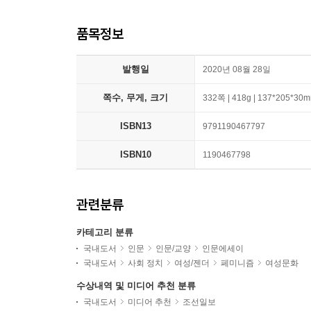
품목정보
발행일
2020년 08월 28일
쪽수, 무게, 크기
332쪽 | 418g | 137*205*30
ISBN13
9791190467797
ISBN10
1190467798
관련분류
카테고리 분류
국내도서
인문
인문/교양
인문에세이
국내도서
사회 정치
여성/젠더
페미니즘
여성문화
수상내역 및 미디어 추천 분류
국내도서
미디어 추천
조선일보