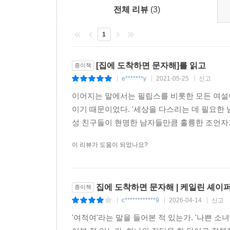
국립보건원에서 임상시험에 남녀를 모두 포함해야 
전체 리뷰
(3)
하며 수컷 쥐와 암컷 쥐를 모두 관찰했다. 이때 
높게 나오는 와중에도 얼어붙는 게 아니라 우리로 
1
이런 반응을 이해하는 데 실마리를 얻게 된 것은
[집에 도착하면 문자해]를 읽고
종이책
심리학에서는 두드러진 성별 차이가 있는데, 그것은
e*******y
2021-05-25
신고
|
|
|
그리고 이 두 학자는 동료와 함께 미국 심리학회
이어지는 말에서는 필립스를 비롯한 모든 여설
동요하면 본능적으로 다른 암컷들에게 의지하거
이기 때문이었다. '세상을 다스리는 데 필요한
암컷들은 옥시토신을 분출하는데, 이 호르몬은 친구
성 친구들이 현명한 남자들만큼 훌륭한 조언자가 
이 리뷰가 도움이 되었나요?
클라인 박사는 이렇게 말한다. “진화론적 관점에서 
들어 새끼를 데리고 있는 암컷이 천적을 만났다고
경우든 둘 다 살아남기는 힘들잖아요. 동물행동에
집에 도착하면 문자해 | 케일린 셰이
모아 천적을 물리치는 거죠.”
종이책
c************9
2026-04-14
신고
|
|
|
여성에게도 다양한 인간관계가 필요하다
'여적여'라는 말을 들어본 적 있는가. '나쁜 소녀