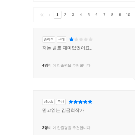
1
2
3
4
5
6
7
8
9
10
종이책
구매
저는 별로 재미없었어요,,
4명
이 이 한줄평을 추천합니다.
eBook
구매
믿고읽는 김금희작가
2명
이 이 한줄평을 추천합니다.