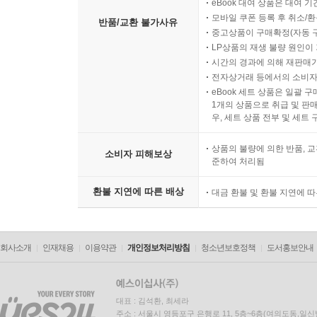
eBook 대여 상품은 대여 기
모바일 쿠폰 등록 후 취소/환
반품/교환 불가사유
중고상품이 구매확정(자동 
LP상품의 재생 불량 원인이 기
시간의 경과에 의해 재판매가
전자상거래 등에서의 소비자
eBook 세트 상품은 일괄 
1개의 상품으로 취급 및 판매
우, 세트 상품 전부 및 세트
상품의 불량에 의한 반품, 교
소비자 피해보상
준하여 처리됨
환불 지연에 따른 배상
대금 환불 및 환불 지연에 
회사소개
인재채용
이용약관
개인정보처리방침
청소년보호정책
도서홍보안내
대표 : 김석환, 최세라
주소 : 서울시 영등포구 은행로 11, 5층~6층(여의도동,일신