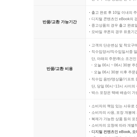
출고 완료 후 10일 이내의 
디지털 콘텐츠인 eBook의 
반품/교환 가능기간
중고상품의 경우 출고 완료일
모바일 쿠폰의 경우 유효기간(
고객의 단순변심 및 착오구
직수입양서/직수입일서중 일
단, 아래의 주문/취소 조건인
오늘 00시 ~ 06시 30분 
반품/교환 비용
오늘 06시 30분 이후 주문
직수입 음반/영상물/기프트 
단, 당일 00시~13시 사이
박스 포장은 택배 배송이 가
소비자의 책임 있는 사유로 
소비자의 사용, 포장 개봉에 
복제가 가능한 상품 등의 포장을 
소비자의 요청에 따라 개별
디지털 컨텐츠인 eBook, 