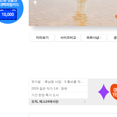
미리보기
사이즈비교
파트너샵
공
뮤지컬 〈휴남동 서점〉X 황보름 작가 북토크
2026 젊은 작가 1위 : 청예
기간 한정 특가 도서
오직, 예스24에서만