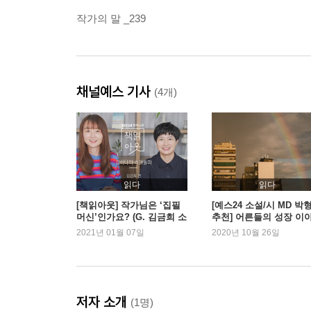
작가의 말 _239
채널예스 기사
(4개)
읽다
읽다
[책읽아웃] 작가님은 ‘집필
[예스24 소설/시 MD 박
머신’인가요? (G. 김금희 소
추천] 어른들의 성장 이
설가)
2021년 01월 07일
2020년 10월 26일
저자 소개
(1명)