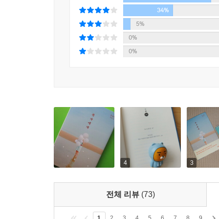
“누구는 그런 말도 한다. 아이를 유산한 나 같은 
34%
나 있잖아, 다시 건강해진다는 게 뭔지 모르겠어. 다시
5%
0%
제주의 ‘영광의료원’에서 열악한 근무환경을 견디
0%
산업재해 인정을 받아내고자 한다. 근로복지공단을
투쟁하는 복자. 소중한 친구의 싸움을 아프게 
대리자로서 소송에 뛰어든다.
맑고 시린 풍광을 채우는 생생한 활력과 넉넉한 위
일하는 사람들의 섬, 제주를 수놓는 강인한 발걸음
소설의 중심에 놓인 복자의 소송은 제주의 한 
제주4.3사건, 국정농단 사건, 판사 블랙리스트 파
4
3
아무것도 미화하지 않겠다는 듯 냉철한 시선으로 그
묘사할 때도 일말의 애정을 놓지 않았던 김금희는
등장하여 강렬한 인상을 남기는 ‘엘리사벳’이 그 인
전체 리뷰
(73)
“우리가 하기 전에 부장님이랑 의논해서 재판 회피
1
2
3
4
5
6
7
8
9