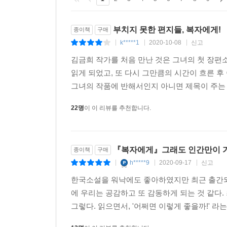
병동에서 일 잘했던, 신실했던 그 직원을 위한 일일
간호를 해서. 저도 한이 있겠고 어디 단체에서도
부치지 못한 편지들, 복자에게!
종이책
구매
아니야. 그런데 결국 법은 칼이 아니라 저울 아니에요
k*****1
2020-10-08
신고
|
|
|
김금희 작가를 처음 만난 것은 그녀의 첫 장편소
그러나 비극을 딛고 일어서는 “인간의 힘”을 믿는
읽게 되었고, 또 다시 그만큼의 시간이 흐른 후 
제주 사람들의 강인한 생활력과, 건실한 노동으로
그녀의 작품에 반해서인지 아니면 제목이 주는 
매만지고 회복해나간다. 김금희의 인물들은 섬 
끌어안으며 함께 살아가기를 멈추지 않는다.
22명
이 이 리뷰를 추천합니다.
『복자에게』는 작가가 제주에서 지냈던 나날들에 
한 풍광과 사람들의 생기로운 목소리가 풍부하게 
『복자에게』그래도 인간만이 가
종이책
구매
실패는 살아가기 위한 움직임이 남긴 증거로서 위
h*****9
2020-09-17
신고
|
|
|
모든 이들에게, 이곳은 삶을 용인하고 앞으로 나아갈
한국소설을 워낙에도 좋아하였지만 최근 출간되
실패는 아프게도 계속되겠지만 그것이 삶 자체의 실
에 우리는 공감하고 또 감동하게 되는 것 같
그렇다. 읽으면서, '어쩌면 이렇게 좋을까!' 라