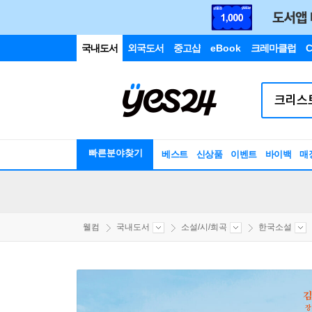
국내도서
외국도서
중고샵
eBook
크레마클럽
C
빠른분야찾기
베스트
신상품
이벤트
바이백
매
웰컴
국내도서
소설/시/희곡
한국소설