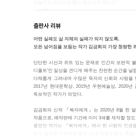
짓눌리지 않으려면 빨리 털어내야 한다고.”
--- p.39
출판사 리뷰
“내가 아빠를 미워했어, 아빠가 실패해서 아빠를 미
아빠는 내 말을 들었는지 몸을 기우뚱하고 있다가 
어떤 실패도 삶 자체의 실패가 되지 않도록,
“나는 아빠를 안 미워했어. 그걸 알아줬으면 좋겠어.
모든 넘어짐을 보듬는 작가 김금희의 가장 청량한 
아빠는 그걸 들었는지, 아니면 무심코 그랬는지 아주
--- p.61
단단한 시선과 위트 있는 문체로 인간의 보편적 
디폴트’인 일상을 견디게 해주는 찬란한 순간을 
나는 한 계절 몇 달 만에 그렇게 멀어져버린 그곳에
다채롭게 그려내며 수많은 독자의 신뢰와 사랑을 받아
렀다. 그리고 복자처럼 바닷바람을 정면으로 맞으며 
2017년 현대문학상, 2019년 우현예술상, 20
람의 세기에 적응하고 싶었다. 그 힘을 맞으면서도 눈
독보적인 작가가 되었다.
게 이름을 부를 수 있는 것, 춥거나 햇볕이 따갑다고
--- pp.86~87
김금희의 신작 『복자에게』는 2020년 8월 한
작품으로, 예약판매 기간에 이미 3쇄를 제작할 정도로
흐린 날 중문의 바다가 보여주는 그 웅장함, 더이상
물었던 작가는 『복자에게』에서 한 사람의 인생을 
결들을 보며 달리다가 나는 그 흉터가 무엇을 의미
부속 섬으로 이주해야 했던 소녀 ‘이영초롱’이 훗날