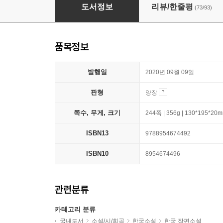
복자에게
도서정보
리뷰/한줄평
(73/93)
품목정보
발행일
2020년 09월 09일
판형
양장
쪽수, 무게, 크기
244쪽 | 356g | 130*195*20
ISBN13
9788954674492
ISBN10
8954674496
관련분류
카테고리 분류
국내도서
소설/시/희곡
한국소설
한국 장편소설