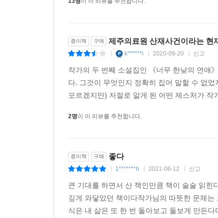
13명
이 이 리뷰를 추천합니다.
제주의료원 산재사건이라는 현재와
종이책
구매
k******i
2020-09-20
신고
|
|
|
작가의 두 번째 소설집인 《너무 한낮의 연애
다. 그것이 무엇인지 정확히 집어 말할 수 없
모르겠지만) 저절로 알게 된 어떤 제스처가 작가
2명
이 이 리뷰를 추천합니다.
좋다
종이책
구매
1*******h
2021-06-12
신고
|
|
|
큰 기대를 하면서 산 책인만큼 책이 술술 읽힌
깊게 와닿았던 책이다작가님의 따뜻한 문체는 
식은 내 삶은 또 한 번 돌아보고 돌보게 만든다