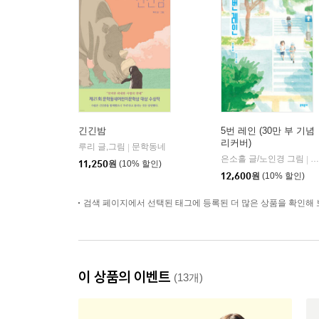
긴긴밤
5번 레인 (30만 부 기념
리커버)
루리 글,그림
문학동네
|
은소홀 글/노인경 그림
문
|
11,250
원
(10% 할인)
12,600
원
(10% 할인)
검색 페이지에서 선택된 태그에 등록된 더 많은 상품을 확인해 
이 상품의 이벤트
(13개)