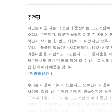
사실을. 나는 차를 세우고 서서 벼랑으로 몰아치는
사람들은 미처 봉합하지 못한 과거의 상처를 아
--- p.187
강인한 생활에 서서히 녹아들면서, 어떤 실패들에 
추천평
복자 걱정은 너무 하지 마. 할망을 꼭 닮았으니까.
“복자를 보고 있으면 마음이 온통 물러지는 기분이
으면 친정에 가느니 바다로 간다’는 말이 있다. 복자
지난봄 마침 나는 이 소설에 등장하는 ‘고고리섬’에
하지만 결국 나는 그것이 힘을 쓰고 싶은 마음이라는
여자들이 뚜벅뚜벅 걸어들어가는 무한대의 바다가 있
소설의 주연이다. 향긋한 귤꽃이 피고 진 자리에
사람들이다. 그러니 다 잘되지 않겠니?
하면서 작가는 한 번도 사랑이 아니었지만 모두가
소설은 1999년 초봄, 야무진 열세 살 초등학생
--- p.189
우리는 쓸쓸한 일들이나 치고받으며 나이가 차고 마
고모에게 맡겨지는 장면에서 시작된다. 이영초롱
아름다움’을 재편하고 파고든다. 그 아름다움을 
호소해보지만, 절망적인 상황을 되돌리기에는 역부
하지만 나중에라도 그런 섬에 갈 때는 말이야, 셀린,
제주에서도 한번 더 배를 타야 갈 수 있는 그 섬
우연히 또래 여자아이 ‘복자’와 마주친다. 당차
있다는 것을.
집 한 채이기 때문일 것이다.
할망당으로 안내한다.
(…)
- 이병률 (시인)
특히 섬의 오래된 신과 보리밭에, 해녀들에게, 고양
“우리집이 완전히 망해버렸습니다.”
과 설운애기들이 잠들어 있는 무덤에게, 온전히 걸
우리는 마음이 어디에 있는지도 모르면서 마음이 아
내가 그렇게 말하자 이번에는 복자 쪽에서 약간 움찔
작은 개체부터 나타나 다시 삶을 시작하는 갯강구들
사이에 걸려 있는” 어떤 기억이 만들어지던 풍경
“서울에서 나쁘게 지냈습니다. 아빠 친구라고 해서
늘도 끊이지 않는 민원들을 해결하느라 스쿠터를 타
『복자에게』가 그리는 고고리섬의 여러 풍경이 
벗으라고 하자 남의 돈을 안 갚는 집은 사람 새끼
아이스크림이라도 냉동고에 넣으면 얼마든지 다시 우
끈질기게 “기꺼이” 살 수밖에 없는 게 인생이라고
다 봤습니다.”
자체로 이미 풍족한 선물이 되겠지만, 김금희 작가