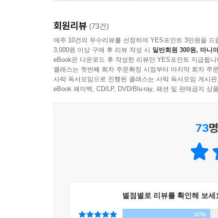
“아, 경헸구나.”
--- pp.236~237
보탠다.
듣고만 있기 뭣한지 복자가 맞장구를 쳤다.(24쪽)
- 조해진 (소설가)
회원리뷰
(73건)
매주 10건의 우수리뷰를 선정하여 YES포인트 3만원을 드
엉겁결에 일생일대의 비극을 타인에게 털어놓게 된 
3,000원 이상 구매 후 리뷰 작성 시
일반회원 300원, 마니아
단짝이 된다. 복자는 이영초롱에게 낯선 섬 생활의
eBook은 다운로드 후 작성한 리뷰만 YES포인트 지급됩니
어른들 사이의 갈등에 휘말려 서로에게 커다란 상
클래스는 첫번째 회차 주문확정 시점부터 마지막 회차 주문
사락 독서모임으로 진행된 클래스는 사락 독서모임 게시판
끊기고 만다.
eBook 페이백, CD/LP, DVD/Blu-ray, 패션 및 판매금
시간이 흘러 사법고시에 합격한 이영초롱은 이제 
개개인의 세세하고 애달픈 사연을 평면화해버린다
73
명
욕설을 쏟아낸 끝에 제주의 법원으로 징계성 인사
그런데 오랫동안 소식을 알 수 없었던 복자는 지금
“들었겠지. 모두가 들었으니까.”
복자가 여전히 얼굴을 밤하늘에 마주한 채 답했다.
“우리가 지금 삼십대가 됐잖니. 그런데 인생이 대체
별점별로 리뷰를 확인해 보세
“맞아.”
60%