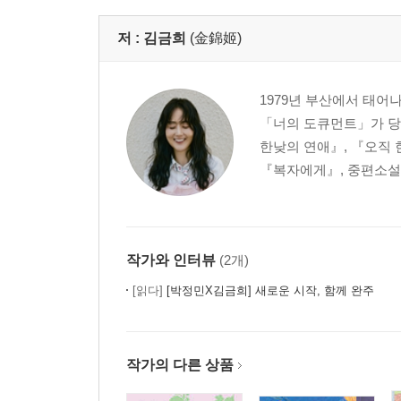
저 :
김금희
(金錦姬)
1979년 부산에서 태어
「너의 도큐먼트」가 당
한낮의 연애』, 『오직 
『복자에게』, 중편소설 
작가와 인터뷰
(2개)
[읽다]
[박정민X김금희] 새로운 시작, 함께 완주
작가의 다른 상품