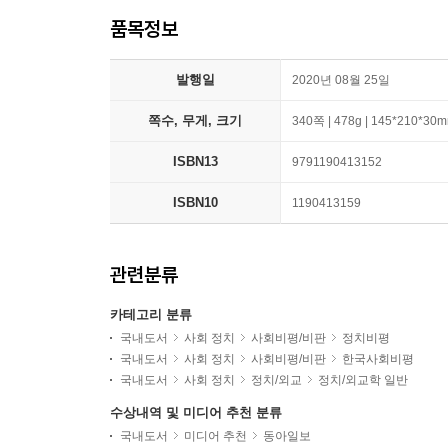
품목정보
발행일
2020년 08월 25일
쪽수, 무게, 크기
340쪽 | 478g | 145*210*30
ISBN13
9791190413152
ISBN10
1190413159
관련분류
카테고리 분류
국내도서
사회 정치
사회비평/비판
정치비평
국내도서
사회 정치
사회비평/비판
한국사회비평
국내도서
사회 정치
정치/외교
정치/외교학 일반
수상내역 및 미디어 추천 분류
국내도서
미디어 추천
동아일보