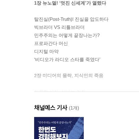
1장 뉴노멀! ‘멋진 신세계’가 열렸다
탈진실(Post-Truth)! 진실을 압도하다
빅브라더 VS 리틀브라더
민주주의는 어떻게 끝장나는가?
프로파간다 머신
디지털 마약
‘비디오가 라디오 스타를 죽였다’
2장 미디어의 몰락, 지식인의 죽음
지루한 사실, 신나는 거짓
“진실 따위는 중요하지 않다”
채널예스 기사
거짓 등가성의 오류
(1개)
나꼼수 모델
‘문팬’의 계보학
미디어와 지식 시장의 소비자들