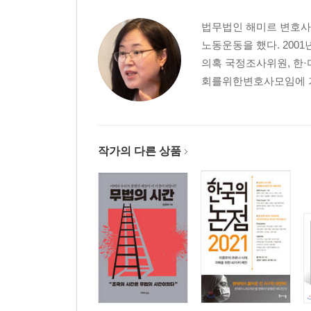
법무법인 해미르 변호사.
6장 위선은 싫다! 586정치엘리트
노동운동을 했다. 200
의혹 국정조사위원, 한·미
586에게 민주주의란 무엇인가
회를위한변호사모임에 가입했
노무현 대통령과 386 VS 문재인 대통령과 586
보수의 세대교체! 신보수의 탄생
더 이상의 바닥은 없다
브레히트의 「해결방법」
작가의 다른 상품
7장 무너진 정의와 공정의 회복을 위하여
‘노무현 대통령 트라우마’
사라진 민주주의자의 비전
“니들, 돈 벌어 본 적 있어?” VS “당신들, 지금 돈 벌
불평등을 정면으로 붙잡아야 한다
새로운 시작을 위하여