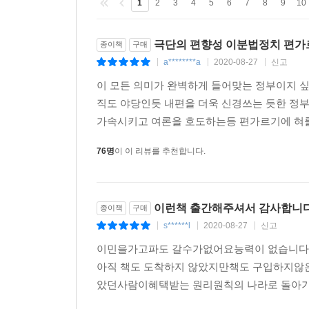
을 가진 약정인 월 860만 원을 전부 지급했기에, 
1
2
3
4
5
6
7
8
9
10
있었고, 우리가 일상에서 경험하고 있는 ‘이상한 세
--- p.239~241
극단의 편향성 이분법정치 편가
종이책
구매
1) 1～3장 - 미디어와 지식인 그리고 팬덤 정치
노무현 대통령 서거 이후 친노 정치인과 지지자들
a********a
2020-08-27
신고
|
|
|
남았던 것 같아요. ‘도덕적인 가치를 우리에게만 강
이 모든 의미가 완벽하게 들어맞는 정부이지 
- 이 책의 1, 2, 3장은 미디어, 지식인, 정치
기득권 유지, 정권 유지에만 집착하는 것 같아요. 
직도 야당인듯 내편을 더욱 신경쓰는 듯한 정
진중권, 날카로운 정치 풍자 지식인 서민 교수가 참
--- p.255~256
가속시키고 여론을 호도하는등 편가르기에 혀를
여당, 행정부는 물론 유사 매체와 어용 관변 세력
것이 촛불정신’이라는 논리. 사회의 진보라는 것은 
비록 허위의식이었다 해도 과거 386은 노동자·농민
76명
이 이 리뷰를 추천합니다.
미래 사회의 비전에 대한 토론과 합의는커녕 “청
리트들은 강남에 아파트를 가진 사람들이라는 거예요
“비상식의 상식화”를 체험하고 있다.
하기 위해 그들과 같은 방법을 쓴 거예요. 그래서 
칙이 아니라 아르스 비벤디(arsvivendi), 하
이런책 출간해주셔서 감사합니
종이책
구매
- 서 민 한국 사회도 가짜 뉴스가 판치고 거짓이 
죠.
s******l
2020-08-27
신고
|
|
|
- 진중권 오늘날 대중은 자신을 콘텐츠 소비자로 이해
--- p.265~266
- 강양구 지금은 자발적으로 댓글이나 검색어를 
이민을가고파도 갈수가없어요능력이 없습니다
생각하잖아요.
아직 책도 도착하지 않았지만책도 구입하지
한국 사회가 산업사회에서 정보화사회로 넘어간 것이에
았던사람이혜택받는 원리원칙의 나라로 돌아가고
예요. 바뀌었어요. “당신들, 지금 돈 벌고 있어?”라
- 서 민 언론의 편향성에 대해서 얘기를 나눠볼까 합
소비의 주체가 되었습니다. 경제의 토대를 그들이 쥐