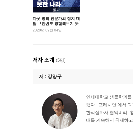
‘부아양’(voyant), 보는 능력을 가진 사람들
읽다
3장 새로운 정치 플랫폼, 팬덤 정치
다섯 명의 전문가의 정치 대
담 『한번도 경험해보지 못
한 나라』 2주 연속 1위
2020년 09월 04일
팬덤, 정치를 하다
정서적 유착, 이성적 지지
용서받지 못할 자들
어른들을 위한 테디 베어
저자 소개
(5명)
슈도(pseudo) 팬덤
팬덤 정당, 열린민주당
저 :
강양구
넛지와 프레임
신보수 또는 신주류의 탄생
연세대학교 생물학과를 졸
4장 금융시장을 뒤흔든 사모펀드 신드롬
했다. [프레시안]에서 
한적십자사 혈액비리, 황우석
사모펀드란 무엇인가
태를 계속해서 취재하고 
블라인드펀드는 또 뭡니까
사모펀드 운용사 코링크PE를 만들다