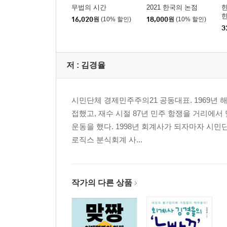
나가는 말
무법의 시간
2021 한국의 논점
한
16,020
원
(10% 할인)
18,000
원
(10% 할인)
3
저 :
김경율
시민단체 경제민주주의21 공동대표. 1969년
접했고, 재수 시절 87년 민주 항쟁을 거리에서
운동을 했다. 1998년 회계사가 되자마자 시
로직스 분식회계 사...
작가의 다른 상품