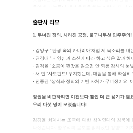
움인데, 저놈들이 내부 총질을 하는 바람에 진 거야.
판단의 기준이 진위(眞僞)가 아니라 호오(好惡)로 
출판사 리뷰
--- p.67
1. 무너진 정의, 사라진 공정, 물구나무선 민주주의!
황우석 사태 때 이미 “진위는 중요하지 않다”는 나꼼
리 편을 위해서 진실은 왜곡해도 되는 것이고, 우리
- 강양구 “‘탄광 속의 카나리아’처럼 제 목소리를 
면서 미증유의 사태가 벌어진 겁니다.
- 권경애 “내 양심과 소신에 따라 하고 싶은 말과 해
--- p.88
- 김경율 “소금이 짠맛을 잃으면 안 되듯 감시의 눈
- 서 민 “사모펀드! 무지했는데, 대담을 통해 확실히
팬덤 정치는 이념이나 정책이 아니라 팬 객체를 지
- 진중권 “상식과 정의의 기반 자체가 무너졌어요. 
다. 그 사람들한테 중요한 것은 자기의 욕망이고 자
--- p.132
정권을 비판하려면 이전보다 훨씬 더 큰 용기가 필요
우리 다섯 명이 모였습니다!
일본에서는 멋진 남자, 잘생긴 남자를 ‘이케멘(イケ
날려버린 거예요. 윤석열을 검찰총장으로 자기들이
김경율 회계사는 조국에 대한 참여연대의 침묵에 
든. 조국이 자기들의 이상적 자아인데, 조국을 강제
나섰습니다. 황우석의 음모를 밝혀냈던 강양구 기
--- p.144