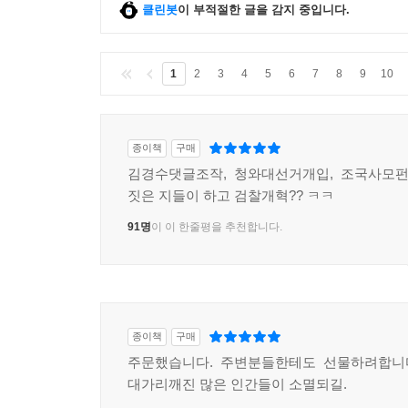
클린봇
이 부적절한 글을 감지 중입니다.
1
2
3
4
5
6
7
8
9
10
종이책
구매
김경수댓글조작, 청와대선거개입, 조국사모펀
짓은 지들이 하고 검찰개혁?? ㅋㅋ
91명
이 이 한줄평을 추천합니다.
종이책
구매
주문했습니다. 주변분들한테도 선물하려합니다
대가리깨진 많은 인간들이 소멸되길.