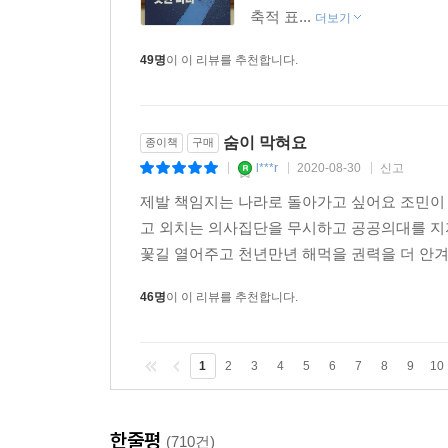
- 김경율 자본시장 플레이어들이 익명으로 하는 불
축적 표...
더보기
사모펀드 제도였잖아요.
- 권경애 금융자본의 핵심은 사모펀드인데, 조국 
49명
이 이 리뷰를 추천합니다.
- 진중권 사모펀드의 경우에는 공직자의 이해충돌
자리잖아요.
숨이 막혀요
종이책
구매
- 김경율 민정수석은 정보를 취급하는 곳인데 마
l***r
2020-08-30
신고
|
|
|
투입되는 유망사업에 관한 정보나 국가정책으로 폐지될
제발 책임지는 나라로 돌아가고 싶어요 조민이
- 권경애 공직자윤리법은 다양한 자본시장의 등장에
고 외치는 의사집단을 무시하고 공공의대를 지
꽃길 열어주고 천년만년 해먹을 권력을 더 안겨
3) 6～7장 - 586정치엘리트와 무너진 정의와 공정
46명
이 이 리뷰를 추천합니다.
『한번도 경험해보지 못한 나라』 6, 7장은 ‘5
종합토론 성격이다. 2020년 4·15총선 전 한 차례
1
2
3
4
5
6
7
8
9
10
세대교체가 일어나고 있다는 점이다. 사실상 586정
이전에는 우익관변단체가 하던 일이었다. 저들에
이루어졌다는 것을 의미한다. 진보세력은 거의 10년
한줄평
(710건)