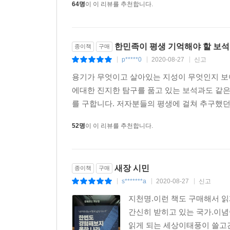
64명
이 이 리뷰를 추천합니다.
- 강양구 일종의 생존 게임인 거죠. “이 권력이 지
--- p.302
- 진중권 현대의 음모론은 ‘과학 이후’의 이야기라,
진보 정치의 새로운 리더들이 지금 한국에서 제기
한민족이 평생 기억해야 할 보석
종이책
구매
- 강양구 이상적인 정치인은 시민을 ‘편드는’ 정
책으로 연결해서 실력을 보여줘야 합니다. 그런 실
p*****0
2020-08-27
신고
있어요.
|
|
|
요.
- 진중권 아이돌도 아닌 대통령 생일 축하 광고가 
용기가 무엇이고 살아있는 지성이 무엇인지 보
- 서 민 팬덤이 대통령을 지키겠다고 나서는 순간,
--- p.313~315
에대한 진지한 탐구를 품고 있는 보석과도 같은
를 구합니다. 저자분들의 평생에 걸쳐 추구했던
2) 4～5장 - 금융자본과 사모펀드
52명
이 이 리뷰를 추천합니다.
『한번도 경험해보지 못한 나라』 4, 5장의 주제는 
등의 경제 분야와 횡령과 세탁, 주가 조작, 자본시
않은 법리 등으로 경제 전문가나 법조인조차 그 실
새장 시민
종이책
구매
김경율 회계사는 한국 사회의 금융시장이라는 커다
s*******a
2020-08-27
신고
|
|
|
이해하는 핵심적인 문제를 넓고 깊게 들여다볼 수 
지천명.이런 책도 구매해서 읽
간신히 받히고 있는 국가.이념
- 진중권 사모펀드는 2020년대 대한민국을 들여다
읽게 되는 세상이태풍이 쓸고간