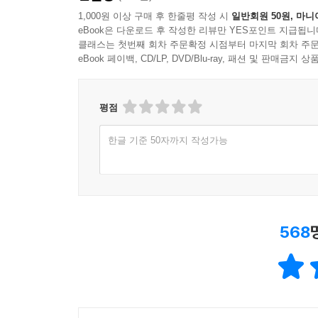
기득권층으로 사회에 뿌리내린 것이다.
1,000원 이상 구매 후 한줄평 작성 시
일반회원 50원, 마니
eBook은 다운로드 후 작성한 리뷰만 YES포인트 지급됩니
- 강양구 586정치엘리트가 득세하는 현실 정치 속
클래스는 첫번째 회차 주문확정 시점부터 마지막 회차 주문
- 진중권 지금 보수집단 내에서 세대교체가 일어나고
eBook 페이백, CD/LP, DVD/Blu-ray, 패션 및 판매금
- 권경애 원한 감정과 피해 의식 속에서 기득권 유지
평점
- 강양구 구적폐 세력은 자기들이 하면서도 찔리
생각해요.
한글 기준 50자까지 작성가능
- 서 민 사회를 바꾸겠다는 사람들이 기존 권
망쳐놨습니다.
- 김경율 어느 순간부터 큰 뭉칫돈들의 흐름이 바
네트워크와 권력을 가지고 있는 사람들이 586세대인
568