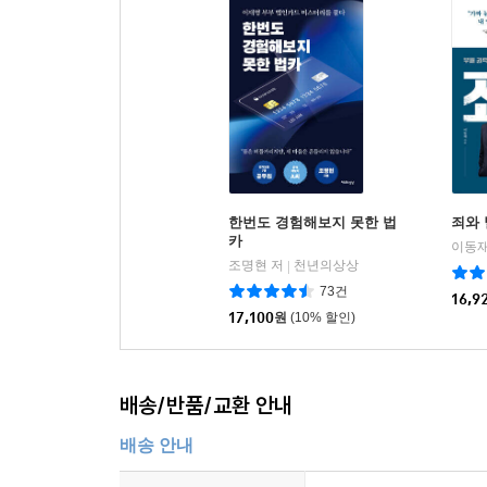
한번도 경험해보지 못한 법
죄와 
카
이동재
조명현 저
천년의상상
|
73건
16,9
17,100
원
(10% 할인)
배송/반품/교환 안내
배송 안내