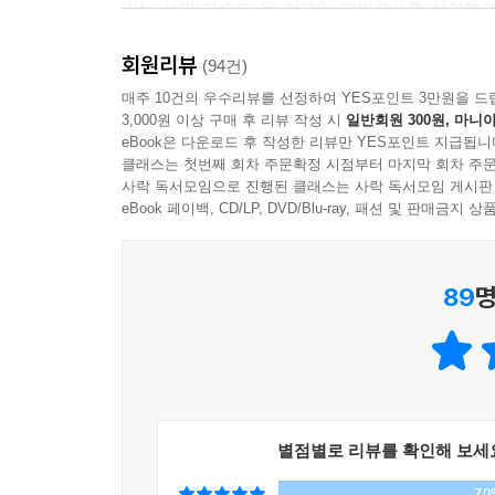
있는 서민 교수도 문 정권의 대변검사를 시작했습
조국과 그를 옹호하는 문팬들에 의해 풀려나왔습니
제가 조국 전 장관 가족의 사모펀드를 집중해서 들
회원리뷰
정부와의 싸움을 시작합니다._「들어가는 말」에
(94건)
때문이에요. 진보의 아이콘이자 적폐청산의 기수였
매주 10건의 우수리뷰를 선정하여 YES포인트 3만원을 드
공 와이파이나 이차전지 등 국책사업에 투자를 하였다
3,000원 이상 구매 후 리뷰 작성 시
일반회원 300원, 마니아
2. 다섯 명의 지식인들은 언제, 어떻게 만나게 되었
지는 법무부 장관 후보자가 자본시장법, 금융실명법
eBook은 다운로드 후 작성한 리뷰만 YES포인트 지급됩니
― 이 기획의 경과
된 적이 없었잖아요. 어떻게든 제 나름대로 진위
클래스는 첫번째 회차 주문확정 시점부터 마지막 회차 주문
사락 독서모임으로 진행된 클래스는 사락 독서모임 게시판
실체를 들여다볼 좋은 케이스 스터디 소재이기도 했
· 2020년 1월 28일 다섯 명의 대담 기획을 추진하
eBook 페이백, CD/LP, DVD/Blu-ray, 패션 및 판매금
--- p.169~171
· 2020년 1월 31일 강양구 기자 오후 미팅, 
· 2020년 1월 31일 진중권 선생 저녁 미팅, 부분
조국 전 장관이 기자간담회에서 자신들이 투자한 
89
명
· 2020년 2월 3일 권경애 변호사 오후 미팅, 참
했어요. 그 근거 자료로 코링크PE가 작성했던 블라
· 2020년 2월 5일 김경율 회계사 오후 미팅, 흔쾌
당시에는 사모펀드 투자처를 몰랐다고 해도, 사모펀드
· 2020년 2월 5일 서민 선생님은 문자 메시지로 소
기자간담회까지도 몰랐다고 주장하는 건 거짓말이죠
· 2020년 2월 5일 강양구·권경애·김경율·서민·진
--- p.177
강양구·권경애·김경율·서민·진중권 다섯 명이 처음
일정과 주제, 방식 등을 논의하였다.
블루펀드는 간접투자라서 공직자윤리법상의 매각 및
별점별로 리뷰를 확인해 보세
· 2020년 3월 7일 토요일 오후 1～6시 두
투자자를 받지 않았어요. 블루펀드는 처음부터 OEM
70