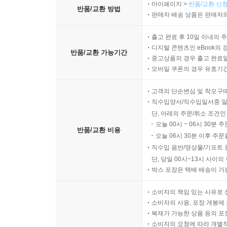
마이페이지 >
반품/교환 신청
반품/교환 방법
판매자 배송 상품은 판매자와
출고 완료 후 10일 이내의 
디지털 콘텐츠인 eBook의 
반품/교환 가능기간
중고상품의 경우 출고 완료일
모바일 쿠폰의 경우 유효기간(
고객의 단순변심 및 착오구
직수입양서/직수입일서중 일
단, 아래의 주문/취소 조건인
오늘 00시 ~ 06시 30분 
반품/교환 비용
오늘 06시 30분 이후 주문
직수입 음반/영상물/기프트 
단, 당일 00시~13시 사이
박스 포장은 택배 배송이 가
소비자의 책임 있는 사유로 
소비자의 사용, 포장 개봉에 
복제가 가능한 상품 등의 포장을 
소비자의 요청에 따라 개별