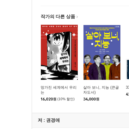
코링크PE의 사업 계획
레드펀드와 미상장 제조업체 익성
작가의 다른 상품
코링크PE가 만든 첫 사모펀드 레드펀드와 암호화
블루펀드의 서울시 지하철 공공 와이파이 사업
5장 세상에서 가장 짜릿한 도박
코링크PE－투자냐 대여냐
공직자윤리법의 백지신탁거부죄란
컨설팅비 월 860만 원! 업무상횡령죄일까
간접투자라는 블루펀드, 공직자윤리법과 관련될까
망가진 세계에서 우리
살아 보니, 지능 (큰글
3
블루펀드는 이차전지 사업에 눈독
는
자도서)
4
수표 7억 3천만 원의 행방, 코링크PE 익성 소유설
16,020
원
(10% 할인)
34,000
원
WFM과 배터리펀드
기업사냥꾼들의 게임, 무자본 M&A
주식 실물 보유는 사채업자가 하는 짓
저 :
권경애
사채업자에서 증권사를 욕망하는 상상인