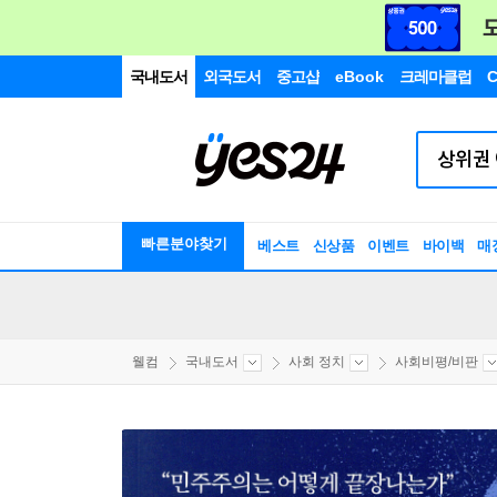
국내도서
외국도서
중고샵
eBook
크레마클럽
C
빠른분야찾기
베스트
신상품
이벤트
바이백
매
웰컴
국내도서
사회 정치
사회비평/비판