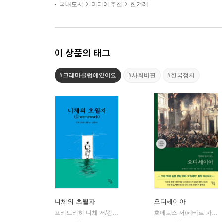
국내도서
미디어 추천
한겨레
이 상품의 태그
#크레마클럽에있어요
#사회비판
#한국정치
니체의 초월자
오디세이아
프리드리히 니체 저/김철 편역
히읏
호메로스 저/페테르 파울 루벤스 그림/박문재 역
|