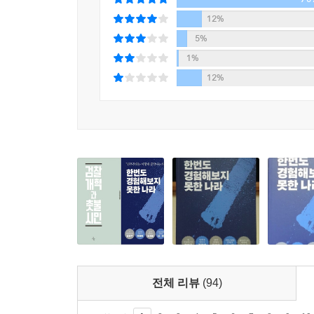
진중권｜김경율과 권경애는 참관하였다. 이 대담은 이
운용되었다고 해도 다른 투자자가 없으니 다른 투자자
· 2020년 3월 14일 토요일 오후 1～6시 세 
12%
--- p.211
대담은 이 책의 3장이 되었다.
5%
· 2020년 3월 21일 토요일 오후 1～6시 네
1%
사모펀드 가입을 전부 허용해놓고 공직자 개인의 
이 대담은 이 책의 4장과 5장이 되었다.
12%
서 로또 맞을 국책사업에 참여하고 싶은 욕망을 법
· 2020년 3월 28일 토요일 오후 1～6시 다
않도록 하려면 주식뿐만 아니라 사모펀드의 지분증
책의 6장과 7장이 되었다.
--- p.218
· 2020년 5월 9일 토요일 오후 1～6시 여섯 
책의 6장과 7장이 되었다.
조범동 1심 판결문에는 “조범동은 코링크PE와 W
· 2020년 7월 18일 토요일 오후 1～6시 일
같다. “코링크PE 설립과 운영이나 WFM의 인수와
서민이 참관하였다. 이 대담으로 이 책의 4장, 5장
부합하게 이뤄졌으나, ①코링크PE 설립 시나 유상
· 2020년 8월 15일 토요일 오후 1～6시 최종 원고
드 40억 원과 블루펀드 14억 원도 조범동이 유치
식을 소유한 바 없으며 공식적인 임직원으로 임명되거
3. 책은 어떤 내용으로 구성되었는가
등등의 사정을 종합하면, 조범동은 코링크PE와 W
― 『한번도 경험하지 못한 나라』 주요 내용에 대
총 자본금은 2억 5천만 원이며 조국 가족은 코링크
다. 코링크PE의 모든 자금은 조국 일가 자금인 것이다
전체 리뷰
(94)
『한번도 경험해보지 못한 나라』는 대담집이다. 
약정 이후에 코링크PE로 납입해야 했음에도 조범동이
전문가 두 명이 대담을 진행하였다. 이런 형식의