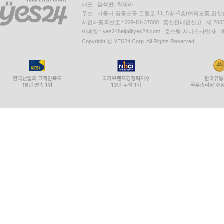
대표 : 김석환, 최세라
주소 : 서울시 영등포구 은행로 11, 5층~6층(여의도동,일신
사업자등록번호 : 229-81-37000 통신판매업신고 : 제 200
이메일 : yes24help@yes24.com 호스팅 서비스사업자 :
Copyright ⓒ YES24 Corp. All Rights Reserved.