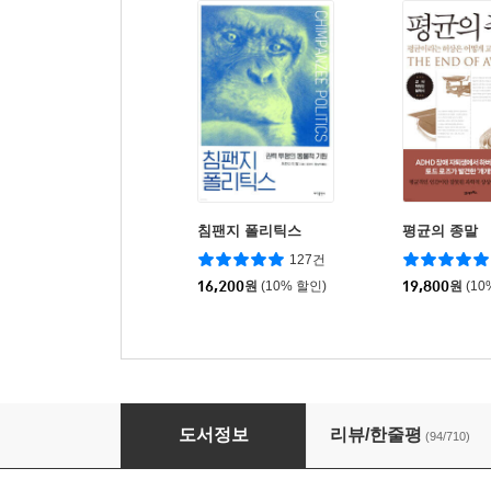
침팬지 폴리틱스
평균의 종말
127건
16,200
원
(10% 할인)
19,800
원
(10
한번도 경험해보지 못한 나라
도서정보
리뷰/한줄평
(94/710)