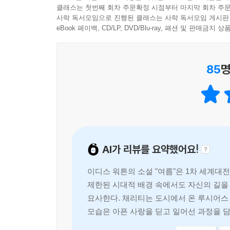
클래스는 첫번째 회차 주문확정 시점부터 마지막 회차 주문
사락 독서모임으로 진행된 클래스는 사락 독서모임 게시판
■ 본격 문학에서 여성의 성적 욕망을 표현한 ‘사건’
eBook 페이백, CD/LP, DVD/Blu-ray, 패션 및 판매금
“『여름』은 한 여성의 삶에서 일어나는 성숙에 
노골적으로 다룬 최초의 작품이다.” -신시아 그리핀
85
명
미국 문학에서 남성이 아닌 여성이 성장 소설의 
『여름』이 출간되고 무려 사십여 년 뒤에나 세상에
범주에서는 좀처럼 시도되지 않았던 하나의 ‘사건
했는데, 이 때문에 토머스 하디는 『이름 없는 주
AI가 리뷰를 요약했어요!
하지만 『여름』이 고전 반열에 올라 오랫동안 사
자신의 욕망을 직면하는 솔직한 여성상을 그려 냈
이디스 워튼의 소설 "여름"은 1차 세계대
않는다. 남자의 달콤한 거짓 약속에 속아 사랑에 
제한된 시대적 배경 속에서도 자신의 길을
젊고 지적인 남성 하니의 매력에 빠져 기꺼이 그
묘사한다. 채리티는 도시에서 온 루시어스
요구하느니 호기롭게 그에게 선택권을 넘긴다. 이
모습은 아픈 사랑을 딛고 일어선 과정을 담
독자들에게 엄청난 해방감을 안겨 주었다.