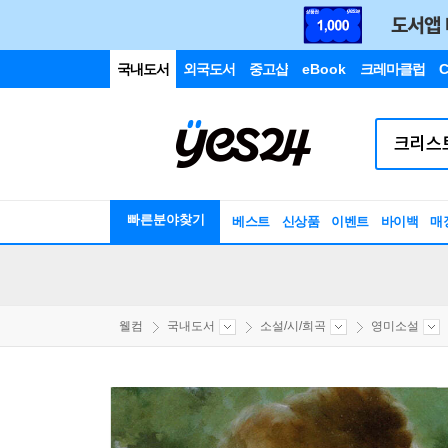
국내도서
외국도서
중고샵
eBook
크레마클럽
C
빠른분야찾기
베스트
신상품
이벤트
바이백
매
웰컴
국내도서
소설/시/희곡
영미소설