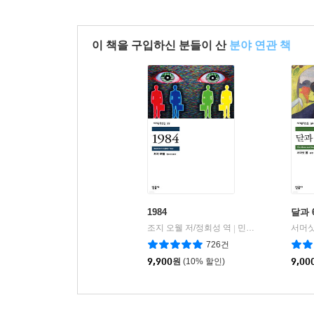
이 책을 구입하신 분들이 산
분야 연관 책
1984
달과 
조지 오웰 저/정회성 역
민음사
서머싯
|
726건
9,900
원
(10% 할인)
9,00