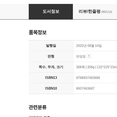
여름
도서정보
리뷰/한줄평
(85/113)
품목정보
발행일
2020년 08월 14일
판형
반양장
쪽수, 무게, 크기
308쪽 | 358g | 132*225*15
ISBN13
9788937463686
ISBN10
8937463687
관련분류