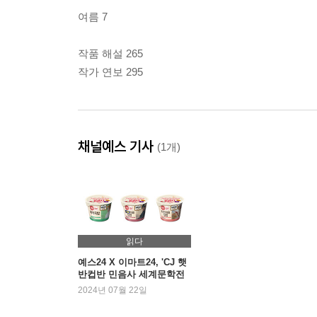
여름 7
작품 해설 265
작가 연보 295
채널예스 기사
(1개)
읽다
예스24 X 이마트24, 'CJ 햇
반컵반 민음사 세계문학전
집 에디션' 출시
2024년 07월 22일