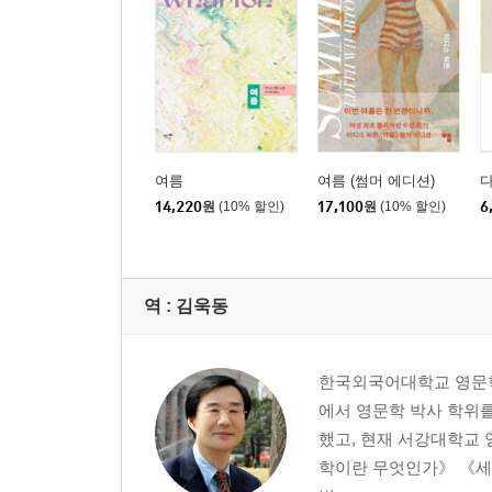
여름
여름 (썸머 에디션)
다
14,220
원
(10% 할인)
17,100
원
(10% 할인)
6
역 :
김욱동
한국외국어대학교 영문학
에서 영문학 박사 학위
했고, 현재 서강대학교
학이란 무엇인가》 《세