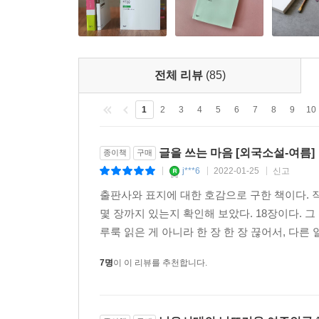
전체 리뷰
(85)
1
2
3
4
5
6
7
8
9
10
글을 쓰는 마음 [외국소설-여름]
종이책
구매
j***6
2022-01-25
신고
|
|
|
출판사와 표지에 대한 호감으로 구한 책이다. 
몇 장까지 있는지 확인해 보았다. 18장이다. 
루룩 읽은 게 아니라 한 장 한 장 끊어서, 다른
7명
이 이 리뷰를 추천합니다.