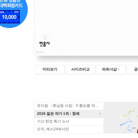
미리보기
사이즈비교
파트너샵
공
뮤지컬 〈휴남동 서점〉X 황보름 작가 북토크
2026 젊은 작가 1위 : 청예
기간 한정 특가 도서
오직, 예스24에서만