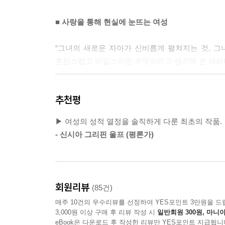
--- p.108
■ 사랑을 통해 현실에 눈뜨는 여성
갑작스러운 격정에 휩싸여 그가 머리를 가슴에 끌어
습을 드러냈다. 그녀를 지배하고 있으면서도 오히려
“그녀의 새로운 자아가 신비롭게 펼쳐지는 것, 그
--- p.139
혼란스럽고 비밀스러운 무엇이라고 생각해 온 채리티
채리티는 하니보다 먼저 이 작은 집에 도착하는 것이
‘채리티’는 올해 열여덟 살의 여성으로 산에서 태어
나하나 자세히 음미할 시간을 갖고 싶었다. 풀밭 
추천평
청혼을 받고는 그에 대한 증오로 가득 차 있다. 
부풀리는 것이며, 오후 햇살에 서쪽으로 기울어진 들
출신 건축가인 ‘하니’가 나타난다. 무심하게 책
하려고 애쓸 때처럼 어렴풋하기만 했다. 그녀의 새로
▶ 여성의 성적 열정을 솔직하게 다룬 최초의 작품.
처음으로 자신이 특별한 존재라고 인식한다. 서로
일한 현실이었다.
- 신시아 그리핀 울프 (평론가)
그들이지만, 우연한 말 한마디에서 느껴지는 교육의
--- p.165
채리티는 하니가 책의 위치를 물어볼 때 사서이면
못했던 순간을 떠올리며 얼굴이 화끈거리는 부끄러
회원리뷰
(85건)
혼자 남겨질 것을 걱정해 스스로 기회를 포기했더랬다
매주 10건의 우수리뷰를 선정하여 YES포인트 3만원을 드
교육이 갖는 힘과 그 부재가 의미하는 것을 정확히
3,000원 이상 구매 후 리뷰 작성 시
일반회원 300원, 마니아
실감하며 자신의 현실을 객관적으로 인식하기 시작
eBook은 다운로드 후 작성한 리뷰만 YES포인트 지급됩니