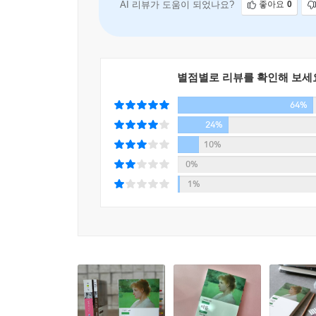
AI 리뷰가 도움이 되었나요?
좋아요
0
■ 쌍둥이 소설의 탄생 ― 『이선 프롬』과 『여름』
/“왜 네가 나 같은 폐인을 쳐다보겠어? 다른 
마찬가지였지만.” ―『여름』 중에서/
별점별로 리뷰를 확인해 보세
64%
1911년과 1917년에 출간된 『이선 프롬』과 『
24%
모두 뉴잉글랜드의 시골 마을을 그려 내고 있다는
10%
‘이선’과 『여름』의 주인공 ‘채리티’가 배움에 
0%
지리적 한계 때문에 두 사람은 도시로 나가 교육받을
1%
‘이선’과 ‘채리티’는 손바닥만큼 좁은 시골 마을에
이런 조건에서 두 사람이 외지 출신의 ‘매티’와 ‘
사회에서 살아가는 젊은이들의 사회적 좌절과 성적
각각 다르게 반응하는 두 주인공을 비교하며 읽는 
▶ 워튼은 20세기를 통틀어 가장 뛰어난 작가 중 하나