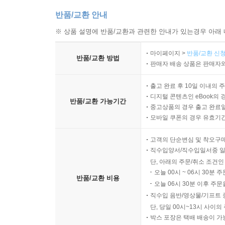
반품/교환 안내
※ 상품 설명에 반품/교환과 관련한 안내가 있는경우 아래 
마이페이지 >
반품/교환 신청
반품/교환 방법
판매자 배송 상품은 판매자와
출고 완료 후 10일 이내의 
디지털 콘텐츠인 eBook의 
반품/교환 가능기간
중고상품의 경우 출고 완료일
모바일 쿠폰의 경우 유효기간(
고객의 단순변심 및 착오구
직수입양서/직수입일서중 일
단, 아래의 주문/취소 조건인
오늘 00시 ~ 06시 30분 
반품/교환 비용
오늘 06시 30분 이후 주문
직수입 음반/영상물/기프트 
단, 당일 00시~13시 사이
박스 포장은 택배 배송이 가