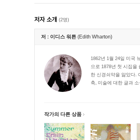
저자 소개
(2명)
저 :
이디스 워튼
(Edith Wharton)
1862년 1월 24일 미
으로 1878년 첫 시집을
한 신경쇠약을 앓았다. 
축, 미술에 대한 글과 소설
작가의 다른 상품