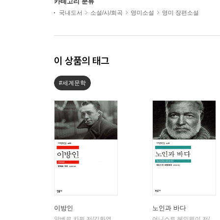
카테고리 분류
국내도서
소설/시/희곡
영미소설
영미 장편소설
이 상품의 태그
#세계문학
이방인
노인과 바다
알베르 카뮈 저/김화영 역
민음사
어니스트 헤밍웨이 저/김욱동 역
|