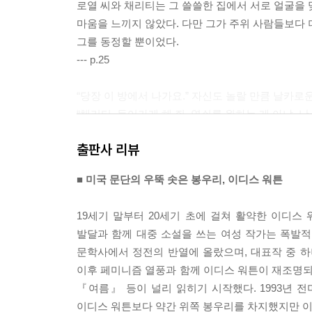
로열 씨와 채리티는 그 쓸쓸한 집에서 서로 얼굴을 
마움을 느끼지 않았다. 다만 그가 주위 사람들보다 
그를 동정할 뿐이었다.
--- p.25
“당장 이 방에서 나가요.” 자신도 놀랄 만큼 날카로
“채리티, 들어가게 해 줘. 열쇠를 원하는 게 아냐.
놀라서 심장이 마구 요동쳤지만 채리티는 경멸하는 말
출판사 리뷰
부인의 방이 아니라고요.”
--- p.28
■ 미국 문단의 우뚝 솟은 봉우리, 이디스 워튼
그는 채리티가 알던 어느 누구보다 솔직하면서도 동시
19세기 말부터 20세기 초에 걸쳐 활약한 이디스
리는 가장 많이 벌어졌다. 교육과 기회에서 비롯된 
발달과 함께 대중 소설을 쓰는 여성 작가는 폭발
--- p.72
문학사에서 정전의 반열에 올랐으며, 대표작 중 하나
이후 페미니즘 열풍과 함께 이디스 워튼이 재조명되
“나도 그 친구가 이곳에 있는 게 좋아. 여기 젊은
『여름』 등이 널리 읽히기 시작했다. 1993년 
아주 오래되었고 대낮처럼 명약관화해. 만약 그 친구
이디스 워튼보다 약간 위쪽 봉우리를 차지했지만 이