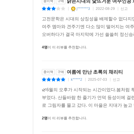
낡은시대의 낯뜨거운 여주인공 채
종이책
구매
j*******3
2022-08-29
신고
|
|
|
고전문학은 시대의 상징성을 배제할수 없다지만
여주 엠마와 견주기엔 다소 많이 떨어지는 여
오버하다가 결국 마지막에 가선 쓸쓸히 정신승리
4명
이 이 리뷰를 추천합니다.
여름에 만난 초록의 채리티
종이책
구매
k*****2
2025-07-03
신고
|
|
|
🌿6월의 오후가 시작되는 시간이었다.봄처럼 
부었다. 산들바람 한 줄기가 언덕 등성이에 걸
로 그림자를 몰고 갔다. 이 마을은 지대가 높고 
2명
이 이 리뷰를 추천합니다.