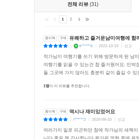
고 노래하는 행위 자체가 목적이자 기쁨이 아니라면
전체 리뷰
(31)
--- 「칠레, 「31회 유랑 악단처럼」 중에서
1
2
어제는 왕가위 감독이 [해피 투게더] 중에서를 찍은 
스’의 심장이라 할 수 있는 보카 지역에 가서 안심 
유쾌하고 즐거운남미여행에 함께
종이책
구매
k******b
2022-10-10
신고
|
|
|
내가 자는 곳에는 부에노스아이레스가 겪은 1930년
작가님이 여행기를 쓰기 위해 방문하게 된 남
800년대 중반부터 간직해온 시간을 미래 후손에게도 
여행기를 읽을 수 있는건 참 즐거웠어요. 민박
80년대의 번영이, 바 ‘수르’에는 [해피 투게더] 중
들 그곳에 가지 않아도 충분히 같이 즐길 수 있
만에, 때로는 몇십 분 만에, 며칠 내내 오가고 있었던
1명
이 이 리뷰를 추천합니다.
보르헤스가 그토록 많은 글을 썼지만, 간결함을 신봉
실 이 도시에서는 즐길 것이 너무 많기 때문이다. 
싶다. 이 도시에서는 장편소설을 쓰기 어려울 것 같
역시나 재미있었어요
종이책
구매
것’에 비견하는 범죄일 것 같기 때문이다.
l******2
2020-09-10
신고
|
|
|
--- 「아르헨티나, 「35회 보르헤스처럼」 중에서
여러가지 일로 피곤하던 참에 작가님의 새책이
니다.좋은 책 감사합니다.왕가위 영화 중에 유일