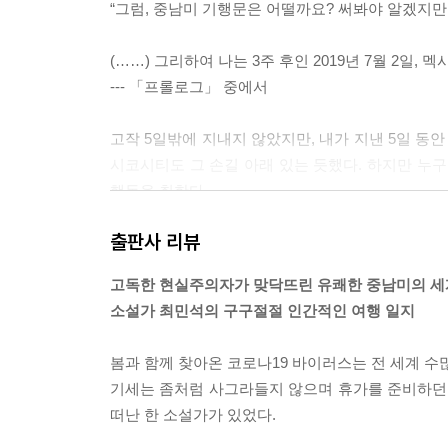
“그럼, 중남미 기행문은 어떨까요? 써봐야 알겠지만요
(……) 그리하여 나는 3주 후인 2019년 7월 2일,
--- 「프롤로그」 중에서
고작 5일밖에 지내지 않았지만, 내가 지낸 5일 동
시코시티도 그 손길 아래 있는 듯했다. 하지만 누구
행동을 취한다.
출판사 리뷰
a. 바닥에 앉거나, 벽에 기댄다.
b. 전날 밤 숙면을 하지 못한 누군가, ‘에라, 모르
고독한 현실주의자가 맞닥뜨린 유쾌한 중남미의 세
c. 그럼 그 누군가의 친구가 의리상 따라 누워주고,
소설가 최민석의 구구절절 인간적인 여행 일지
놀랍게도, 이 과정이 십 분 안에 일어난다. 마치 사
봄과 함께 찾아온 코로나19 바이러스는 전 세계 
VD방이 된다.
기세는 좀처럼 사그라들지 않으며 휴가를 준비하던 부
--- 「멕시코, 「4회 얼굴의 일부」 중에서
떠난 한 소설가가 있었다.