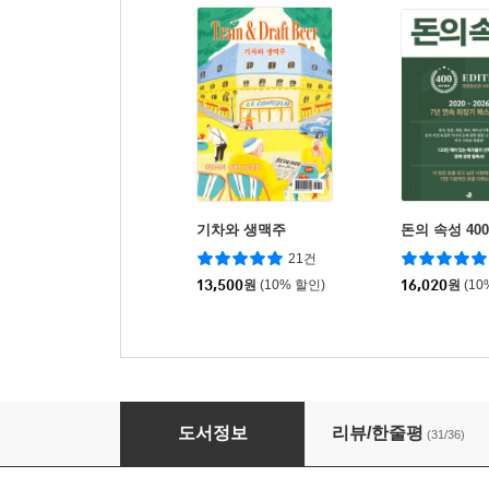
기차와 생맥주
돈의 속성 40
21건
13,500
원
(10% 할인)
16,020
원
(10
40일간의 남미 일주
도서정보
리뷰/한줄평
(31/36)