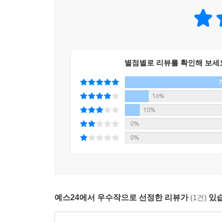
이다.
여행이 계속될수록 저자는 ‘빠시엔시아’의 의미를 다
것을 믿어주고, 거리 곳곳에 군인과 경찰이 지키고
그럼 한국인은? 이때껏 언급한 미국인과 독일인과 
‘빠시엔시아’ 자세는 무조건 참고 견디는 것이 
잉카인들을 관광버스에 태워 시원하게 ‘효도 관광 코스
“즐겁게 사는 것 빼고, 달리 생에서 뭐가 필요한가”
부터 사들여서 말이다.
별점별로 리뷰를 확인해 보세
되돌아본다.
그러니 마추픽추는 잉카인이 아니었다면, 지금도 고집
생활인과 여행자, 주인공과 관찰자의 위치를 넘
16%
갈라질지언정 또 거리에 나와 수공예품을 팔며 살아
특별해지고, 지구 반대편에 있는 현지인들이 동네 
10%
다.
0%
--- 「페루, 「25회 마추픽추」 중에서
“아프고, 낯설고, 신기하고, 불편한 것. 하지만 때
0%
않으며 새로운 것을 받아들이는 법을 배우고, 세상
지금은 쉬고 있지만, 나는 9년간 밴드 ‘시와 바람
어떤 스피커를 쓰는지 실내에서 그의 저음이 더 크게
이처럼 『40일간의 남미 일주』는 현실 여행의 
소설가 최민석의 여행담을 읽으며 한바탕 짠한 웃음과
“스으으으 떼에에에엥 바이이이이 뮈이이이이.” (다시
예스24에서 우수작으로 선정한 리뷰가
(1건)
있습
그런데, 힙스터로 보이는 칠레의 젊은 커플은 그 음정 