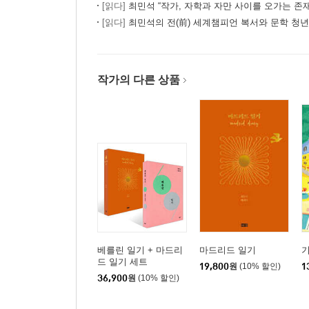
[읽다]
최민석 “작가, 자학과 자만 사이를 오가는 존재
[읽다]
최민석의 전(前) 세계챔피언 복서와 문학 청
작가의 다른 상품
베를린 일기 + 마드리
마드리드 일기
드 일기 세트
19,800
원
(10% 할인)
1
36,900
원
(10% 할인)