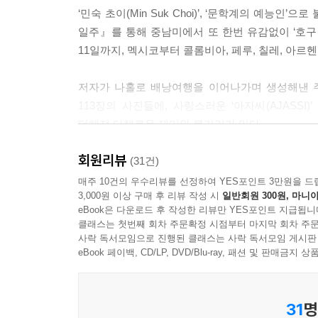
이 문장을 쓰자마자 새로운 행상이 “올라(안녕하세요
‘민숙 초이(Min Suk Choi)’, ‘문학계의 예
일주』를 통해 중남미에서 또 한번 유감없이 ‘호구 
너무 끈적해 글을 쓸 수 없을 지경이라, 손을 씻고
11일까지, 멕시코부터 콜롬비아, 페루, 칠레, 아르
듯, 땀으로 젖었다가 말랐다가를 반복했을 것이다. 
이 글을 쓰고 있는 카페는 길을 가던 나를 종업원이
저자가 나홀로 배낭여행을 이어나가며 생성해낸 주
거!” 하며 파인애플 주스를 가리켰는데, 마셔보니 
113장의 사진들에, 사랑스러운 ‘아자씨(AJAS
더해져 다채로운 재미와 볼거리가 있다.
‘나뚜랄 후고(천연 주스)’라 했는데, 주스 윗부분에
인들의 강요는 ‘어. 어. 이거 아닌데’ 하며 당하는 
회원리뷰
저자는 자의 반 타의 반으로 이번 여행의 필수품을 
(31건)
주문처럼 꺼내어놓다. 여행지에서 겪은 크고 작
매주 10건의 우수리뷰를 선정하여 YES포인트 3만원을 드
“무차스 그라시아스(매우 고마워요)!” 호구를 위한 
3,000원 이상 구매 후 리뷰 작성 시
일반회원 300원, 마니아
자아낸다. 속옷과 양말 몇 개 세탁하는 데 4만 원
--- 「콜롬비아, 「17회 흔치 않은 날」 중에서
eBook은 다운로드 후 작성한 리뷰만 YES포인트 지급됩니
감동의 눈물을 흘리며 멋지게 살기로 결심했으나,
클래스는 첫번째 회차 주문확정 시점부터 마지막 회차 주문
확인하자’고 다짐을 덧붙인다. 세탁기 버튼을
사락 독서모임으로 진행된 클래스는 사락 독서모임 게시판
나는 마추픽추를 보며 ‘이건 잉카인이 아니고서는 
리우데자네이루 언덕의 석양과 코파카바나의 해변에
eBook 페이백, CD/LP, DVD/Blu-ray, 패션 및 판매금
했다면, 아마 일단은 군사 기지를 지은 후 당신들
지은 후, 수도승들에게 안데스산맥에서 내려오는 물로
한편으로는 예리한 관찰자의 시선으로 식민지풍의 
게이오 대학까지 졸업시킨 후 결국 라멘집을 곳곳에 
31
명
조성된 중남미의 문화와 생활을 촘촘히 들여다보며,
부터 지었을 것이다. 물론, 언덕 입구에 용이 새겨진