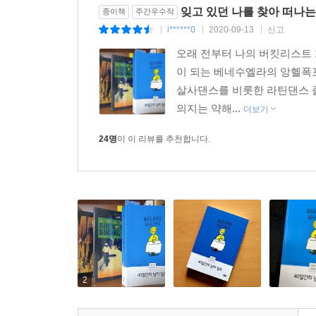
소 주인도 흥얼거리며, 커피를 내렸다. 에스프레소
잊고 있던 나를 찾아 떠나는
종이책
주간우수작
i******0
2020-09-13
신고
|
|
|
나는 ‘아. 역시 독재 정권을 견딘 시민들은 뭐든지 잘
오래 전부터 나의 버킷리스트 
시엔시아(Paciencia, 인내심)’가 아니라, 모든 
이 되는 베네수엘라의 앙헬폭
살사댄스를 비롯한 라틴댄스 즐
아마, 산티아고에서 ‘시와 바람’이 활동했다면, 그
의지는 약해...
더보기
명 왔다. 아울러, 우리가 9년간 받은 호응 역시 저 
잠깐 쓰다 말고 눈물을 닦고 왔다.
24명
이 이 리뷰를 추천합니다.
--- 「칠레, 「27회 산티아고 시민의 아량」 중에서
그들은 자기 생에 충실했다. 적어도 내가 공연을 본
나는 직업 예술인이다. 그렇기에 창작은 물론, 창작
어렵다는 것을 누구보다 잘 안다. 지난 10년 동안 
들에게는 진정으로 즐거운 것이었다.
2
200자 원고지 한 장에도 돈을 받고 쓰는 나와, 출
연 프로는 누구인가. 과연 직업 예술인은 누구인가.