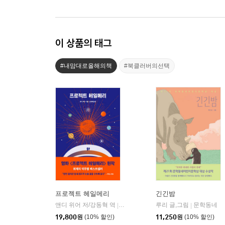
이 상품의 태그
#내맘대로올해의책
#북클러버의선택
프로젝트 헤일메리
긴긴밤
앤디 위어 저/강동혁 역
알에이치코리아(RHK)
루리 글,그림
문학동네
|
|
19,800
원
(10% 할인)
11,250
원
(10% 할인)