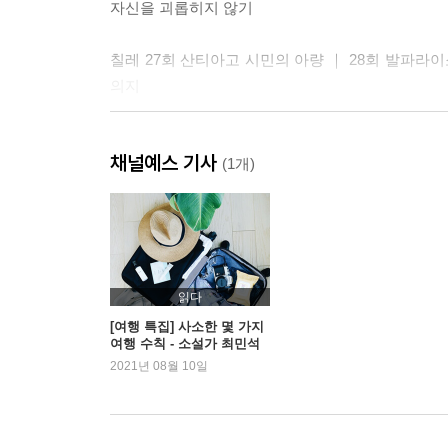
자신을 괴롭히지 않기
칠레 27회 산티아고 시민의 아량 ｜ 28회 발파라이소
의지
아르헨티나 33회 “우나 핀타 마스(한 잔 더)” ｜ 34
채널예스 기사
(1개)
브라질 38회 시시포스의 굴레 ｜ 39회 리우데자네이루
에필로그
읽다
[여행 특집] 사소한 몇 가지
여행 수칙 - 소설가 최민석
2021년 08월 10일