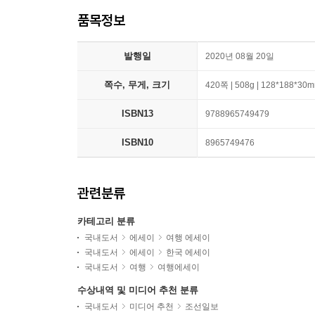
품목정보
발행일
2020년 08월 20일
쪽수, 무게, 크기
420쪽 | 508g | 128*188*30
ISBN13
9788965749479
ISBN10
8965749476
관련분류
카테고리 분류
국내도서
에세이
여행 에세이
국내도서
에세이
한국 에세이
국내도서
여행
여행에세이
수상내역 및 미디어 추천 분류
국내도서
미디어 추천
조선일보