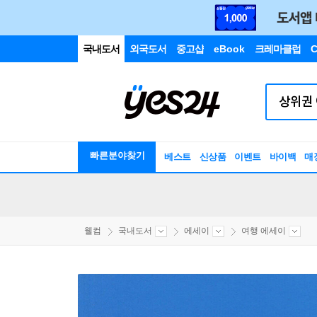
국내도서
외국도서
중고샵
eBook
크레마클럽
C
빠른분야찾기
베스트
신상품
이벤트
바이백
매
웰컴
국내도서
에세이
여행 에세이