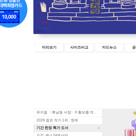
미리보기
사이즈비교
카드뉴스
공
뮤지컬 〈휴남동 서점〉X 황보름 작가 북토크
2026 젊은 작가 1위 : 청예
기간 한정 특가 도서
오직, 예스24에서만