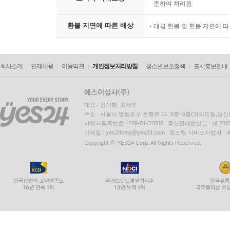
준하여 처리됨
환불 지연에 따른 배상
대금 환불 및 환불 지연에 
회사소개
인재채용
이용약관
개인정보처리방침
청소년보호정책
도서홍보안내
대표 : 김석환, 최세라
주소 : 서울시 영등포구 은행로 11, 5층~6층(여의도동,일신
사업자등록번호 : 229-81-37000 통신판매업신고 : 제 200
이메일 : yes24help@yes24.com 호스팅 서비스사업자 :
Copyright ⓒ YES24 Corp. All Rights Reserved.