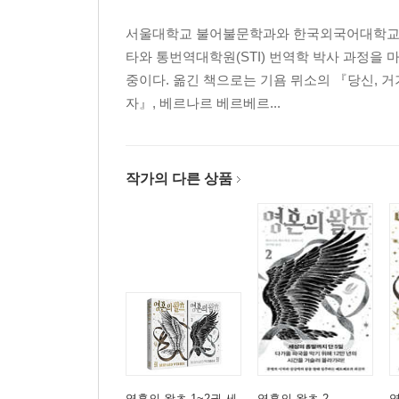
서울대학교 불어불문학과와 한국외국어대학교 통
타와 통번역대학원(STI) 번역학 박사 과정을
중이다. 옮긴 책으로는 기욤 뮈소의 『당신, 거
자』, 베르나르 베르베르...
작가의 다른 상품
영혼의 왈츠 1~2권 세
영혼의 왈츠 2
영