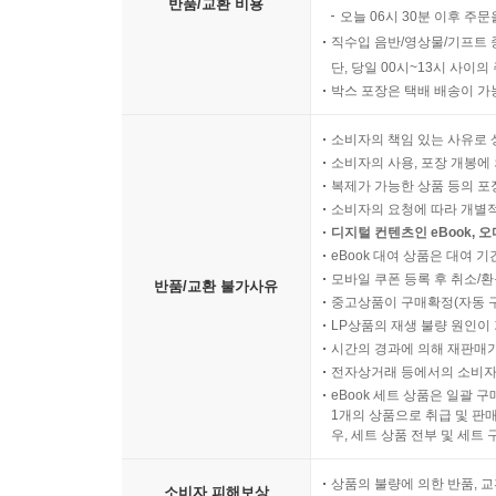
반품/교환 비용
오늘 06시 30분 이후 주문
직수입 음반/영상물/기프트 
단, 당일 00시~13시 사이
박스 포장은 택배 배송이 가
소비자의 책임 있는 사유로 
소비자의 사용, 포장 개봉에 
복제가 가능한 상품 등의 포장을 
소비자의 요청에 따라 개별
디지털 컨텐츠인 eBook, 
eBook 대여 상품은 대여 기
모바일 쿠폰 등록 후 취소/환
반품/교환 불가사유
중고상품이 구매확정(자동 
LP상품의 재생 불량 원인이 기
시간의 경과에 의해 재판매가
전자상거래 등에서의 소비자
eBook 세트 상품은 일괄 
1개의 상품으로 취급 및 판매
우, 세트 상품 전부 및 세트
상품의 불량에 의한 반품, 교
소비자 피해보상