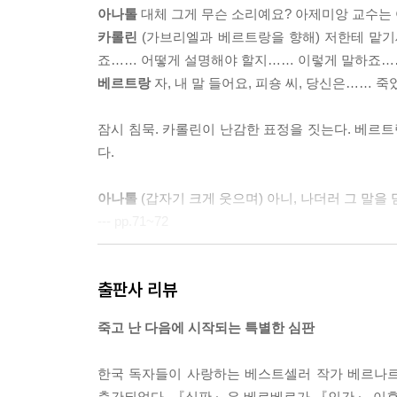
아나톨
대체 그게 무슨 소리예요? 아제미앙 교수는 
카롤린
(가브리엘과 베르트랑을 향해) 저한테 맡기
죠…… 어떻게 설명해야 할지…… 이렇게 말하죠……
베르트랑
자, 내 말 들어요, 피숑 씨, 당신은…… 죽
잠시 침묵. 카롤린이 난감한 표정을 짓는다. 베르
다.
아나톨
(갑자기 크게 웃으며) 아니, 나더러 그 말을
--- pp.71~72
출판사 리뷰
아나톨
당신이 뭘 안다고 그래요?
카롤린
다 알아요.
죽고 난 다음에 시작되는 특별한 심판
아나톨
내가 삶에 정이 뚝 떨어지게 만들려는 거죠?
카롤린
당신이 모험을 계속할 마음이 생기게 만들려는
한국 독자들이 사랑하는 베스트셀러 작가 베르나
속에 갇혀 있게 하지 말고, 성장하고 성숙하고 진화
출간되었다. 『심판』은 베르베르가 『인간』 이후 다