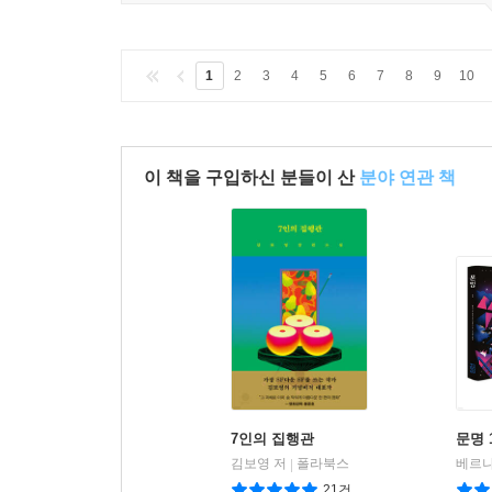
1
2
3
4
5
6
7
8
9
10
이 책을 구입하신 분들이 산
분야 연관 책
7인의 집행관
문명 
김보영 저
폴라북스
|
21건