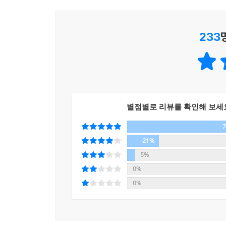
카메라가 바퀴 달린 침상에 올려진 육신을 쫓아간다.
상상력과 유머가 빛나는 희곡
아나톨
아니긴요, 별거 맞아요. 내 몸인걸요!
233
「죽은 자를 심판한다」라는 묵직한 주제에도 불
언제나 베르베르 작품에서 빠지지 않는 핵심 요소
앞치마를 두른 남자 하나가 등장한다.
돋보인다.
아나톨
저자가 대체 나한테 무슨 짓을 하는 거죠?
베르베르는 전형적인 언어유희와 농담에도 능하지
카롤린
저 몸은 이제 한낱 물건에 불과해요, 피숑 씨,
적극적으로 사용한다. 때로는 곤충과 동물의 시선으
--- pp.93~94
별점별로 리뷰를 확인해 보세
이번 작품에서도 지상과는 다른 가치 체계와 도덕
건드린다.
21%
가브리엘
자, 상황을 설명할 테니 들어요. 당신의 
5%
태 중에서 하나를 골라야 하죠. 당신은 운이 좋아요
생전에 판사였지만 아이러니하게도 심판을 받게 된 아나
0%
태어나게 될 마하라자의 아들, 콩고 민주 공화국 독
0%
미에 있는 쿠바 고관의 아들까지.
가볍고 톡톡 튀는 유머가 가득한 희곡. - 블랑Vlan
아나톨
프랑스에는요?
가브리엘
(목록을 확인하며) 프랑스라…… 기다려요,
재미있게 비틀린 유머, 다채로운 이야기. - 렉스프레스 스
아나톨
맛있는 치즈 없인 못 살 것 같아요. 프랑스