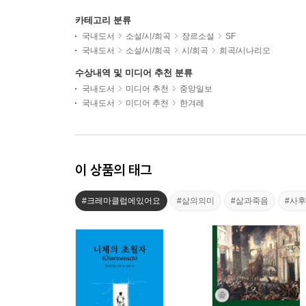
카테고리 분류
국내도서
소설/시/희곡
장르소설
SF
국내도서
소설/시/희곡
시/희곡
희곡/시나리오
수상내역 및 미디어 추천 분류
국내도서
미디어 추천
중앙일보
국내도서
미디어 추천
한겨레
이 상품의 태그
#크레마클럽에있어요
#삶의의미
#삶과죽음
#사