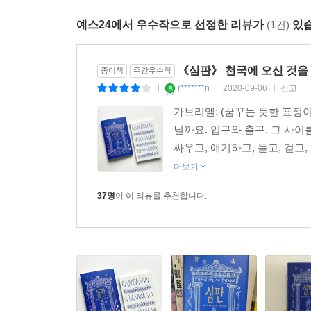
베르트랑
저렇게 호기심이 없을까.
[옮긴이의 말]
예스24에서 우수작으로 선정한 리뷰가
(1건)
있습
가브리엘
(메모하며) 알겠습니다. 피숑 씨, 부모는
아나톨
부모도 선택할 수 있나 보죠?
지상과는 다른 가치 체계와 도덕 규범이 작동하는
카롤린
물론이에요. 우리는 누구나 태어나기 전에 자
《심판》 천국에 오신 것을
종이책
주간우수작
관객들에게 사랑받았던 『심판』이 한국에서도 무대
가브리엘
(목록을 확인하기 위해 안경을 치켜올리며)
r*******n
2020-09-06
신고
|
|
|
가브리엘: (꿈꾸는 듯한 표정이 
--- pp.176~177
닐까요. 입구와 출구. 그 사이를
싸우고, 얘기하고, 듣고, 걷고,
더보기
37명
이 이 리뷰를 추천합니다.