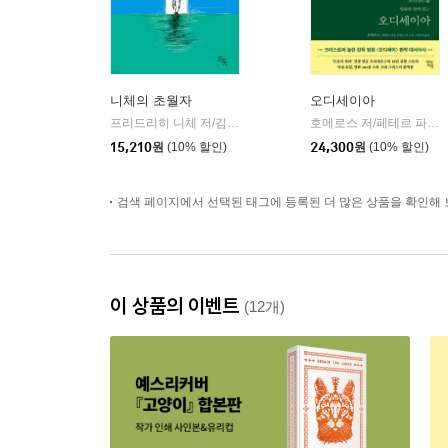
니체의 초월자
오디세이아
프리드리히 니체 저/김철 편역
히읏
호메로스 저/페테르 파울 루벤스 그림/박문재 역
|
15,210
원
(10% 할인)
24,300
원
(10% 할인)
검색 페이지에서 선택된 태그에 등록된 더 많은 상품을 확인해 
이 상품의 이벤트
(12개)