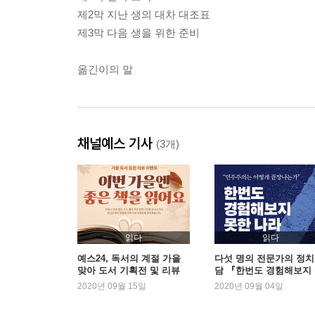
제2막 지난 생의 대차 대조표
제3막 다음 생을 위한 준비
옮긴이의 말
채널예스 기사
(3개)
읽다
읽다
예스24, 독서의 계절 가을
다섯 명의 전문가의 정치
맞아 도서 기획전 및 리뷰
담 『한번도 경험해보지
이벤트 진행
한 나라』 2주 연속 1위
2020년 09월 15일
2020년 09월 04일