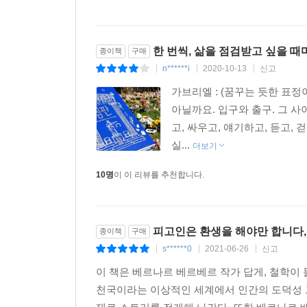
한 번씩, 삶을 점검받고 싶을 때마
종이책
구매
n******i
2020-10-13
신고
|
|
|
가브리엘 : (꿈꾸는 듯한 표정
아닐까요. 입구와 출구. 그 사이
고, 싸우고, 얘기하고, 듣고,
실...
더보기
10명
이 이 리뷰를 추천합니다.
피고인은 환생을 해야만 합니다
종이책
구매
s******0
2021-06-26
신고
|
|
|
이 책은 베르나르 베르베르 작가 답게, 철학이 
천국이라는 이상적인 세계에서 인간의 도덕성 그