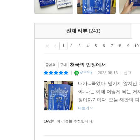
전체 리뷰
(241)
1
2
3
4
5
6
7
8
9
10
천국의 법정에서
종이책
구매
s*****e
2023-08-13
신고
|
|
|
내가...죽었다. 믿기지 않지
야. 나는 이제 어떻게 되는 
정이야기이다. 오늘 재판의 피고
더보기
16명
이 이 리뷰를 추천합니다.