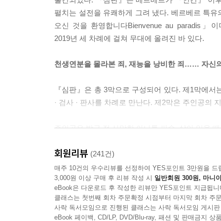
아나톨
대체 당신은 누구예요? 나와 얘기하고 있는 
펼치는 설전을 유쾌하게 그려 냈다. 베르베르 특유
몽간에 있는 거죠.
오신 것을 환영합니다Bienvenue au paradis
2019년 세 차례에 걸쳐 무대에 올려진 바 있다.
그녀가 그에게 손을 내민다. 그가 머뭇거리다 손을 
천생연분을 몰라본 죄, 재능을 낭비한 죄…… 자신
카롤린
난 당신의 수호천사예요.
아나톨
아하…… 알겠네요, 여긴 정신 병동이군요.
『심판』은 총 3막으로 구성되어 있다. 제1막에서
--- p.87
· 검사 · 판사를 차례로 만난다. 제2막은 주인공의
주인공은 방금 전 사망한 아나톨 피숑. 살아 있을 
더 이상 충격에 반응하지 않는 아나톨의 육신이 스크
걸렸고, 인력이 부족한 휴가철 한복판에 수술을 받
주고받더니 장치의 전원을 뽑기 시작한다. 간호사 두
회원리뷰
다시 태어나야 할 수도 있다.
(241건)
바퀴 달린 침상에 오른다.
매주 10건의 우수리뷰를 선정하여 YES포인트 3만원을 드
3,000원 이상 구매 후 리뷰 작성 시
일반회원 300원, 마니아
아나톨은 자신이 좋은 학생, 좋은 시민, 좋은 남
아나톨
뭘 하는 거죠?
eBook은 다운로드 후 작성한 리뷰만 YES포인트 지급됩니
역시 어떻게든 그의 좋은 점을 부각하려 노력한다.
가브리엘
별거 아니에요.
클래스는 첫번째 회차 주문확정 시점부터 마지막 회차 주문
태어나야 하는 〈삶의 형〉을 피할 수 있을 것인가?
사락 독서모임으로 진행된 클래스는 사락 독서모임 게시판
eBook 페이백, CD/LP, DVD/Blu-ray, 패션 및 판매금