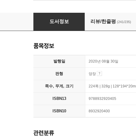
심판
도서정보
리뷰/한줄평
(241/235)
품목정보
발행일
2020년 08월 30일
판형
양장
쪽수, 무게, 크기
224쪽 | 328g | 128*194*20
ISBN13
9788932920405
ISBN10
8932920400
관련분류