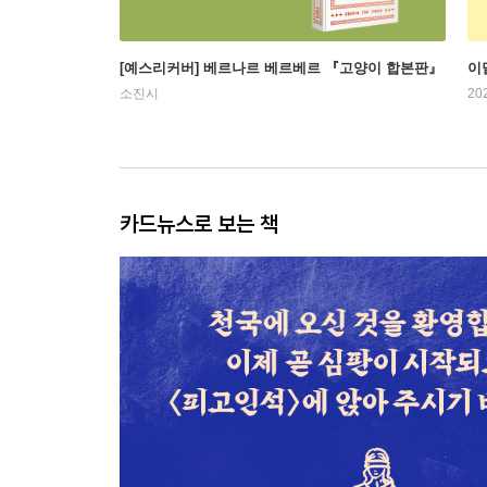
[예스리커버] 베르나르 베르베르 『고양이 합본판』
이
소진시
20
카드뉴스로 보는 책