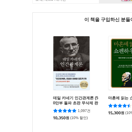
이 책을 구입하신 분
데일 카네기 인간관계론 (5
마흔에 읽는 
0만부 돌파 초판 무삭제 완
역본)
1,097건
15,300
원
(10
10,350
원
(10% 할인)