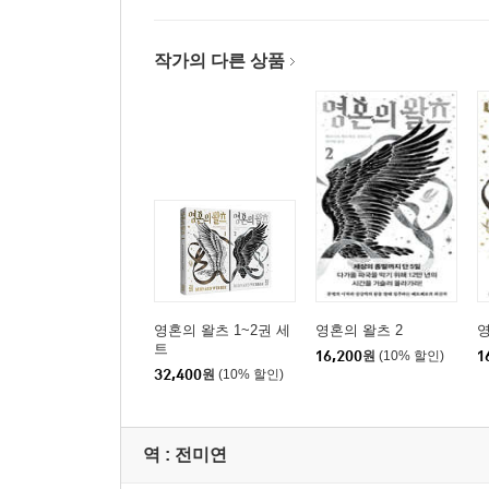
작가의 다른 상품
영혼의 왈츠 1~2권 세
영혼의 왈츠 2
영
트
16,200
원
(10% 할인)
1
32,400
원
(10% 할인)
역 :
전미연