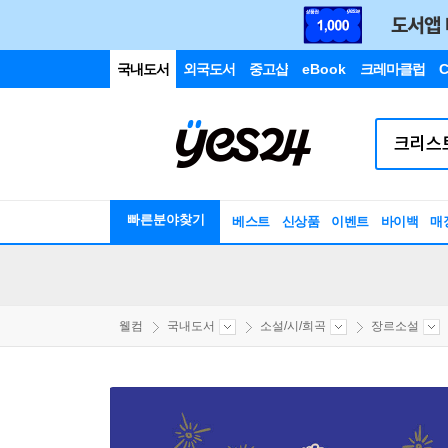
국내도서
외국도서
중고샵
eBook
크레마클럽
C
빠른분야찾기
베스트
신상품
이벤트
바이백
매
웰컴
국내도서
소설/시/희곡
장르소설