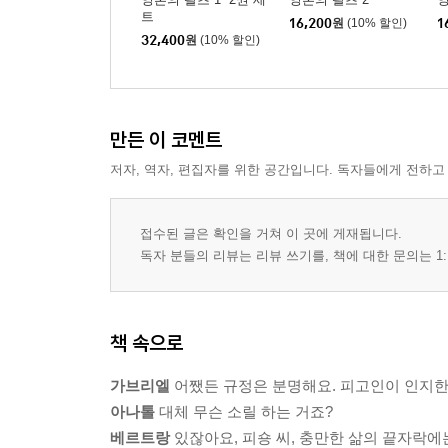
트
16,200
원
(10% 할인)
1
32,400
원
(10% 할인)
만든 이 코멘트
저자, 역자, 편집자를 위한 공간입니다. 독자들에게 전하고
접수된 글은 확인을 거쳐 이 곳에 게재됩니다.
독자 분들의 리뷰는 리뷰 쓰기를, 책에 대한 문의는 1:
책 속으로
가브리엘
어쨌든 규정은 분명해요. 피고인이 인지한
아나톨
대체 무슨 소릴 하는 거죠?
베르트랑
있잖아요, 피숑 씨, 충만한 삶의 끝자락에