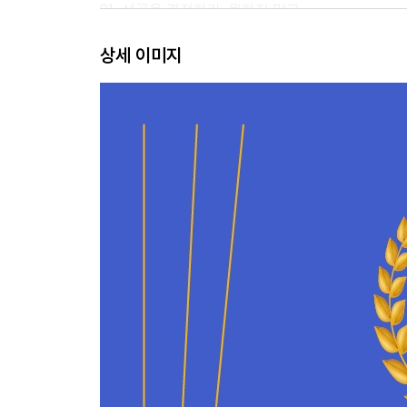
01. 성공을 결정하라. 원하지 말고
02. 차라리 이기적인 사람이 되어라
상세 이미지
03. 에너지 레벨을 높이는 7가지 비밀
04. 당신의 상상이 현실이 된다
05. 그런 척하라. 그렇게 된다
06. 위기를 기회로 삼는 방법
07. 백만 불짜리 조언
08. 싸울 상대를 명확히 하다
09. 방향을 잃고 헤매다
10. 잘되는 일을 찾는 방법
PART 3. 성공을 찾아서
01. 연습이 능사는 아니다
02. 성공 확률을 높이는 공식
03. 성공으로 이끄는 15가지 기술
04. 패턴을 찾아라
05. 매력 넘치는 사람이 되고 싶다면