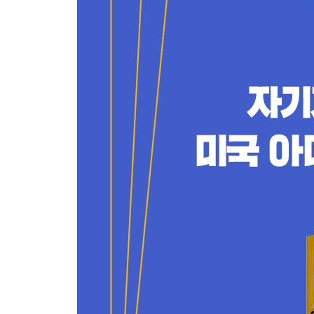
06. 긍정 선언의 힘
07. 버티고 또 버텨라
08. 성공 확률이 높은 일은 따로 있다
09. 우울증을 견디게 해준 두 가지 시스템
10. 전문가를 믿지 마라
11. 주위 사람의 영향력
PART 4. 결국은 시스템이다
01. 행복의 메커니즘
02. 건강한 식습관이 시작이다
03. 지금 당장 운동하라
04. 시도하지 않으면 아무것도 얻을 수 없다
05. 운을 끌어당기려면
06. 포기하지 마라
07. JUST DO IT
마치며 당신만의 시스템을 기대하며
참고 문헌