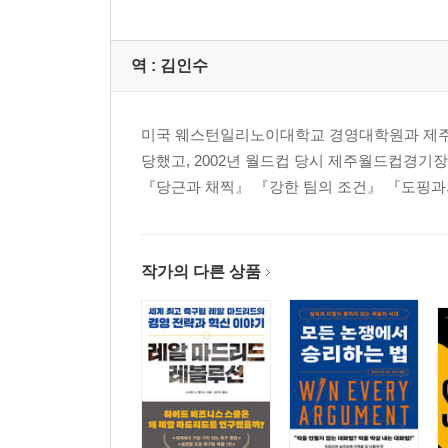
역 :
김인수
미국 웨스턴일리노이대학교 경영대학원과 제주대
당했고, 2002년 월드컵 당시 제주월드컵경기
『당근과 채찍』 『강한 팀의 조건』 『도핑과
작가의 다른 상품