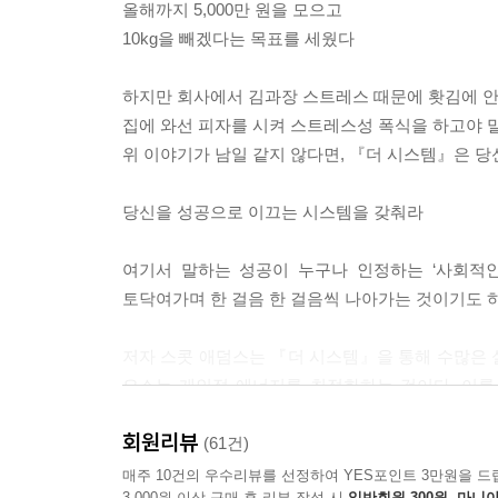
올해까지 5,000만 원을 모으고
10kg을 빼겠다는 목표를 세웠다
하지만 회사에서 김과장 스트레스 때문에 홧김에 안 
집에 와선 피자를 시켜 스트레스성 폭식을 하고야 
위 이야기가 남일 같지 않다면, 『더 시스템』은 당
당신을 성공으로 이끄는 시스템을 갖춰라
여기서 말하는 성공이 누구나 인정하는 ‘사회적인
토닥여가며 한 걸음 한 걸음씩 나아가는 것이기도 
저자 스콧 애덤스는 『더 시스템』을 통해 수많은 
요소는 개인적 에너지를 최적화하는 것이다. 이를
친구들과 즐거운 시간을 보내야 한다. 이때 자책하지
회원리뷰
상황에선 어떡해야 하지? 『더 시스템』에 해답이 
(61건)
매주 10건의 우수리뷰를 선정하여 YES포인트 3만원을 드
3,000원 이상 구매 후 리뷰 작성 시
일반회원 300원, 마니아