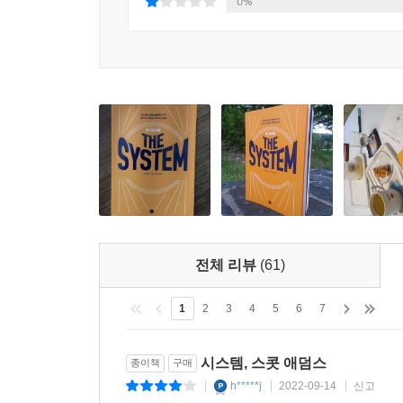
0%
전체 리뷰
(61)
1
2
3
4
5
6
7
시스템, 스콧 애덤스
종이책
구매
h*****j
2022-09-14
신고
|
|
|