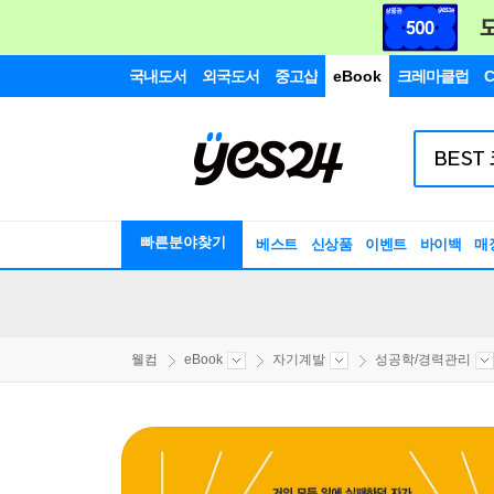
국내도서
외국도서
중고샵
eBook
크레마클럽
C
빠른분야찾기
베스트
신상품
이벤트
바이백
매
웰컴
eBook
자기계발
성공학/경력관리