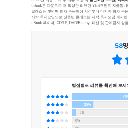
여러 가지 일을 두고 선택해야 하는 순간에 우선순
eBook은 다운로드 후 작성한 리뷰만 YES포인트 지급됩니
책에서는 이를 ‘차라리 이기적인 사람이 되어라
클래스는 첫번째 회차 주문확정 시점부터 마지막 회차 주문
패스트푸드를 먹으며 일하지 말 것, 당장 마감을 
사락 독서모임으로 진행된 클래스는 사락 독서모임 게시판
듯하지만 실제 닥치면 고민하게 되는 상황들이 생길 
eBook 페이백, CD/LP, DVD/Blu-ray, 패션 및 판매금
개인적인 에너지를 최적화 했다면 이제 남은 것은 ‘
58
명
수는 있다. 이를 테면 한 가지 기술만 익히는 
부끄러움을 두려워하지 않게 되고, 쑥스러워하는 경
목표에 매몰되지 않고 ‘운’이 자신을 따르도록 
시스템』에 담았다.
별점별로 리뷰를 확인해 보세
70
25%
5%
0%