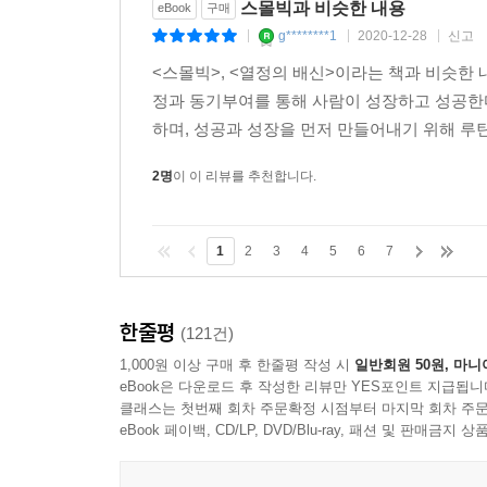
스몰빅과 비슷한 내용
eBook
구매
g********1
2020-12-28
신고
|
|
|
<스몰빅>, <열정의 배신>이라는 책과 비슷한 
정과 동기부여를 통해 사람이 성장하고 성공한
하며, 성공과 성장을 먼저 만들어내기 위해 루틴
2명
이 이 리뷰를 추천합니다.
1
2
3
4
5
6
7
한줄평
(121건)
1,000원 이상 구매 후 한줄평 작성 시
일반회원 50원, 마니
eBook은 다운로드 후 작성한 리뷰만 YES포인트 지급됩니
클래스는 첫번째 회차 주문확정 시점부터 마지막 회차 주문
eBook 페이백, CD/LP, DVD/Blu-ray, 패션 및 판매금