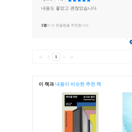
백인의 지배, 노예제의 유산. 젠더, 남녀 사이에,
내용도 좋았고 괜찮았습니다
못 가지 않았다면 쓰이지 않았을 소설이다.(384)
1명
이 이 한줄평을 추천합니다.
“달콤하게 날카롭고 선동적이다”
매혹적인 에세이스트의 탄생
1
『도시를 걷는 여자들』은 출간 이후 펜 어워드
책’으로 선정되는 등 큰 주목을 받았다. 이 책은 
자전적 산문과 여행기를 수려하게 엮어내는 엘킨의 
이 책과
내용이 비슷한 추천 책
엘킨은 미국에서 태어나 파리로 이주했고 여러 도
이민자의 후손으로 어디에도 좀처럼 완벽하게 속하
도시 공간을 유연하게 누볐던 여성 예술가들을 
예술과 도시공간을 충실히 연구해온 학자의 성실함
“리베카 솔닛에 기초해 한발 더 나아간”(《파이낸셜
책은, 그녀의 글쓰기가 우리를 어디까지 데려갈지 