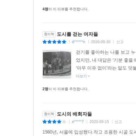
성별과 무관하게, 우리 각자는 군중 속에서 어떻
4명
이 이 리뷰를 추천합니다.
바라나 눈에 뜨이지 않고 묻히기를 바라나? 돋보이기
도시가 누구나 접근할 수 있고 누구에게나 동등한
도시를 걷는 여자들
종이책
복잡한 역사만 보아도 그렇지 않다는 사실을 알 
d******n
2020-08-30
신고
|
|
|
위해서는 움직임의 자유가 반드시 필요하다.(64~65
걷기를 좋아하는 나를 보고 누군
나는 걷기가 어떤 면에서 읽기와 비슷하기 때문에 
었지만, 내 대답은 ‘기분 좋을 
거리에 사람이 너무 많고 목소리가 너무 시끄러울 
‘아무 이유 없이’라는 말도 덧
도시에서는 산 자와 죽은 자가 나란히 걷는다.(42)
더보기
2명
이 이 리뷰를 추천합니다.
조르주 상드에서 아녜스 바르다까지, 새롭게 다시 
도시의 배회자들
종이책
로런 엘킨은 우리가 익히 알고 있다고 여겼던 여성 
e*****7
2020-09-15
신고
누벨바그 감독 아녜스 바르다에 이르기까지, 엘킨은
|
|
|
이를테면 엘킨은 버지니아 울프의 「자기만의 방」
1980년, 서울에 입성했다.작고 조용한 시