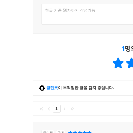
뒤드방을 조르주 상드로 재탄생시켰고, 그 뒤로 상드
한글 기준 50자까지 작성가능
나는 상드를 시가를 물고 애인들을 거느리고 으스
이상 때문이 아니라 좌절을 겪었기 때문에 남자 옷을 
이 영화에서 진정한 주체성의 순간은 클레오가 화
자유를 한 단계 더 넓힌다. 우리는 카메라 뒤에
1
명
카메라가 언제 어디를 향하고 무엇을 포착할지를 
벅찬 일이지만, 클레오가 한 걸음 나아갈 때마다 우리
그녀는 멈추어 있으나 언제라도 어디로든, 지금 읽은
햇빛 때문에 눈을 가늘게 뜨고 가이드북을 보고 있다
클린봇
이 부적절한 글을 감지 중입니다.
유람 온 미국 관광객이 아니다. 유명한 종군기자 마
자신만만하고 건방진 기자, 집 나온 계집.(362)
1
『귀환 불능 지점』이 중요한 책이면서도 그만큼
알아내려고 하며 쓴 글이라고 생각한다. 왜 자기
없는지를 알아내려고 한 것이다. 『리아나』에는 여
종이책
구매