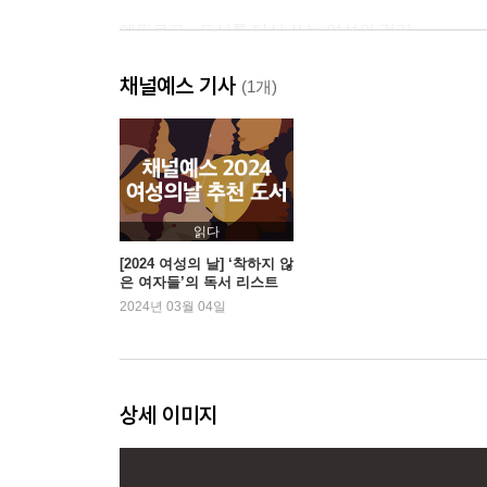
에필로그 · 도시를 다시 쓰는 여성의 걷기
채널예스 기사
감사의 말
(1개)
옮긴이의 말
참고 문헌
주
읽다
[2024 여성의 날] ‘착하지 않
은 여자들’의 독서 리스트
2024년 03월 04일
상세 이미지