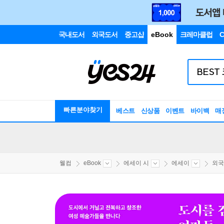
국내도서
외국도서
중고샵
eBook
크레마클럽
C
빠른분야찾기
베스트
신상품
이벤트
바이백
매
웰컴
eBook
에세이 시
에세이
외국