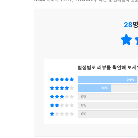
걷는 행위는 오랜 세월 예찬되어왔다. 많은 사상가
인류에게 갖는 의미를 탐구했다. 그러나 한편으로
않고는 길을 자유롭게 다닐 수 없었던 시대, ‘거리
28
명
금지나 낙인이 없는 지금도 홀로 걷기는 여성에게
위협에 시달리고, 대상화하는 시선을 감내해야 한
지적을 했다. 솔닛은 이 책의 한 장을 할애해 걸을
『도시를 걷는 여자들』은 리베카 솔닛의 이러한 작업
때 만나는 위험과 매혹을 탐구한다. 이 책의 원제는 
관찰하는 산보자를 뜻하는 말인 ‘플라뇌르(flaneu
별점별로 리뷰를 확인해 보세
명사를 둘러싸고 형성되어온 걷기의 서사를 전복한
64%
기쁨을 안겨주는가, 여성이 도시를 걷기 시작할 때
엘킨은 분명히 존재했으나 지워져온 여성의 지성사와
36%
파리, 런던, 도쿄, 베네치아를 누비며 위반하고
0%
긴밀하게 주파수가 맞추어진, 재능과 확신이 있는
0%
버지니아 울프, 진 리스, 소피 칼, 아녜스 바르다
0%
보여준다.
나는 만들어진 환경, 도시를 좋아한다. 도시의 경계