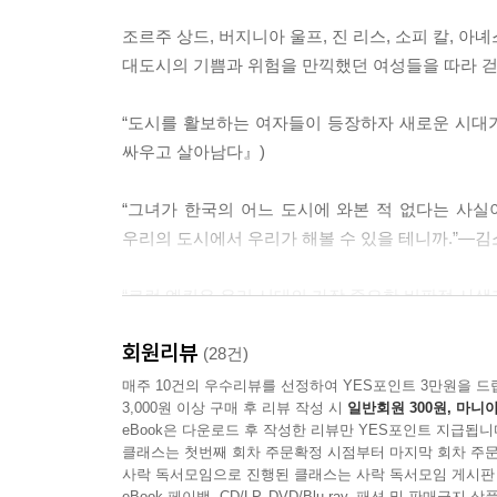
조르주 상드, 버지니아 울프, 진 리스, 소피 칼, 아
대도시의 기쁨과 위험을 만끽했던 여성들을 따라 걷
“도시를 활보하는 여자들이 등장하자 새로운 시대가
싸우고 살아남다』)
“그녀가 한국의 어느 도시에 와본 적 없다는 사실
우리의 도시에서 우리가 해볼 수 있을 테니까.”―김
“로런 엘킨은 우리 시대의 가장 중요한 비판적 사색가
회원리뷰
‘제2의 리베카 솔닛’ ‘새로운 세대의 수전 손택’
(28건)
로런 엘킨이 그려낸 여성 예술가들의 초상
매주 10건의 우수리뷰를 선정하여 YES포인트 3만원을 드
3,000원 이상 구매 후 리뷰 작성 시
일반회원 300원, 마니아
eBook은 다운로드 후 작성한 리뷰만 YES포인트 지급됩니
여성이 도시를 걸을 때, 혁명과 전복이 일어난다
클래스는 첫번째 회차 주문확정 시점부터 마지막 회차 주문
사락 독서모임으로 진행된 클래스는 사락 독서모임 게시판
eBook 페이백, CD/LP, DVD/Blu-ray, 패션 및 판매금