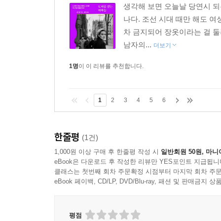
제대로 입지도 말을 제대로 하지도 질문에 제대로 답
생각해 보면 오늘날 당연시 되
오면 우리는 이제야 나 자신으로 살 수 있구나 싶지
나다. 조선 시대 때만 해도 
있는 병원에 입원해 수술을 기다리며 우울증에 시달리
차 금지되어 장옷이라는 걸 둘
산다는 말이 나온다. 여자는 간호사나 다른 환자들이
남자의...
더보기
없으며 그들이 자신의 결함을 알아차릴 것이라고 생각
1명
이 이 리뷰를 추천합니다.
댈러웨이 부인이 소설에서 가장 처음으로 하는 대사가
것보다 훨씬 좋아요.’” 울프에게 혼자 도시를 걸을
1
2
3
4
5
6
계기가 이사였다면 글쓰기의 소재를 제공해준 것은
머릿속에서 장면들을 그려보았다. 주변에서 보는 삶
듯했다.” 눈에 보이는 사람들에 대해 궁금해하다 보니
한줄평
(1건)
1,000원 이상 구매 후 한줄평 작성 시
일반회원 50원, 마니
『자기만의 방』에는 조용하고 분리된 개인 공간이 
eBook은 다운로드 후 작성한 리뷰만 YES포인트 지급됩니
경계에 대한 이야기이기도 하다. 또 지금까지 다루
클래스는 첫번째 회차 주문확정 시점부터 마지막 회차 주문
하다.(138)
eBook 페이백, CD/LP, DVD/Blu-ray, 패션 및 판매금
바지에 부츠를 신고 나오면 날씨도 시간도 주변도 신
평점
수가 있었다. 눈에 띄지 않으려고 택한 방법이 상