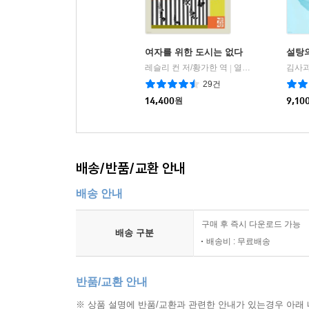
1929년이다. 여자가 공공장소에서 담배를 피우는 
여자는 이곳을 뜨고, 사진가도 떠나고, 해가 기울고
여자를 위한 도시는 없다
설탕
수 있는 것은 이 순간이 전부다. 벽을 배경으로 뚜
레슬리 컨 저/황가한 역
열린책들
김사과
|
수 없는 여자는 불멸하는 독특한 존재로 두드러지게 남
29건
14,400
원
9,10
우리는 단절되어 사는 느낌이었다. 아직 해가 완전
개를 집 밖으로 내보낼 때면 몇 마일 떨어진 킹스
들리면 우리가 어딘가에 위치해 있다는 느낌이 들었
배송/반품/교환 안내
있는 방법이 있겠어.’ 나는 생각했다. ‘기차를 타면 돼.’
배송 안내
그때 그 도시에 깃든 유령이 있었다. 도로시 파커나
기우뚱한 건물 안에, 미드타운 터널에서 나오면
구매 후 즉시 다운로드 가능
배송 구분
아파트에 있었다. 낡은 화장실 네모난 타일 안에 있
배송비 : 무료배송
되려고 면접을 보았을 때 나를 면접 본 여자가 앨
거야.’(63)
반품/교환 안내
※ 상품 설명에 반품/교환과 관련한 안내가 있는경우 아래 