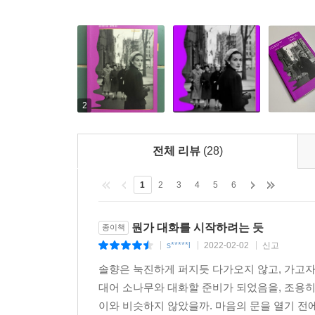
지구, 길모퉁이. 여성이 힘을 얻는 곳도 도시의 중
아무 반응을 불러일으키지 않고 걷는 그 한복판을 
그냥 문밖으로 나오기만 하면 된다.(41)
도시에는 항상 여자들이 있었다. 도시에 대해 쓰
방식으로 도시와 어울렸던 여자들이 많았다. [……
2
있을 수가 없다고 말해버리면, 여자들이 도시와 상
수는 있으나 여성이 존재했다는 사실을 지워서는 
전체 리뷰
(28)
여성을 남성적 개념에 맞추려 하는 대신 개념을 다시
아까 했던 이야기로 되돌아가 보면, 거리에서 보들레
1
2
3
4
5
6
내가 이 책에서 그리는 초상은 플라뇌즈가 단순히
뭔가 대화를 시작하려는 듯
종이책
수 있는 존재임을 보여준다. 플라뇌즈는 밖으로 여행
s*****l
2022-02-02
신고
|
|
|
사용되었음을 의식하게 한다. 플라뇌즈는 도시의 
솔향은 눅진하게 퍼지듯 다가오지 않고, 가고자
있는 여성이다. 플라뇌즈는 존재한다. 우리가 앞에 놓
대어 소나무와 대화할 준비가 되었음을, 조용
이와 비슷하지 않았을까. 마음의 문을 열기 전에
우리는 개인인가 군중의 일부인가? 우리는 두드러지