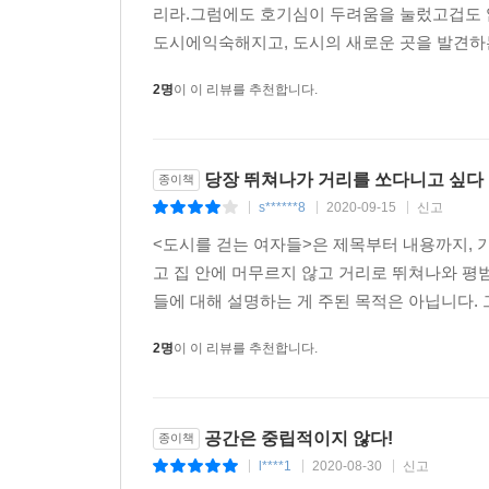
상기시킨다. 또 플라뇌즈에 관한 탁월한 에세이를
리라.그럼에도 호기심이 두려움을 눌렀고겁도 
작가로서 버지니아 울프를 소개한다. 탈식민주의 
도시에익숙해지고, 도시의 새로운 곳을 발견하는
곳에서 어떻게 형성되었는가를 지극히 생생하게 펼
2명
이 이 리뷰를 추천합니다.
혁명을 어떻게 바라보았는지, 자신의 작품 안에서
알려지는 마사 겔혼, 대범하고 용감한 종군기자
소설가로서는 어떻게 다루었는지를 보여준다. 소
생산하는지를, 아녜스 바르다에게서는 카메라와 영화
당장 뛰쳐나가 거리를 쏘다니고 싶다
종이책
잘 알려져 있는 이 예술가들의 새로운 측면을 발
s******8
2020-09-15
신고
|
|
|
동료인 이 여성 예술가들을 가깝게 여기고 유대
<도시를 걷는 여자들>은 제목부터 내용까지, 
공감적인 시선은 자신의 이야기를 한 번 더 경유해, 
고 집 안에 머무르지 않고 거리로 뛰쳐나와 평
비평을 가능케 한다.
들에 대해 설명하는 게 주된 목적은 아닙니다. 그
도시를 더 민감하게 알아가면서 여성의 역사, 문
2명
이 이 리뷰를 추천합니다.
보부아르부터 수전 브라운밀러까지 읽어 나갔다. 
수집하기 시작했다.(64)
공간은 중립적이지 않다!
종이책
리스는 버지니아 울프가 “관점의 차이”라고 부른
l****1
2020-08-30
신고
|
|
|