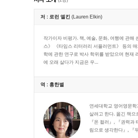
저 :
로런 엘킨
(Lauren Elkin)
작가이자 비평가. 책, 예술, 문화, 여행에 관
스》 《타임스 리터러리 서플러먼트》 등의 매체
학에 관한 연구로 박사 학위를 받았으며 현재 
에 오래 살다가 지금은 우...
역 :
홍한별
연세대학교 영어영문학과
살려고 한다. 옮긴 책으
『온 컬러』, 『권력과 
림으로 생각한다』, 『두