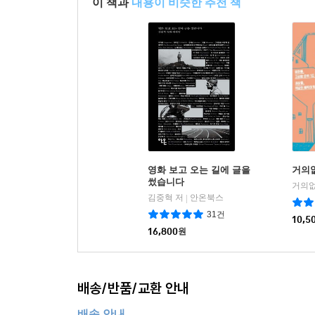
이 책과
내용이 비슷한 추천 책
영화 보고 오는 길에 글을
거의
썼습니다
거의없
김중혁 저
안온북스
|
31건
10,5
16,800
원
배송/반품/교환 안내
배송 안내