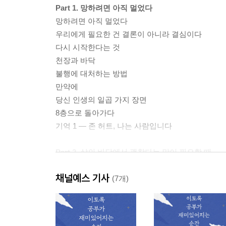
Part 1. 망하려면 아직 멀었다
망하려면 아직 멀었다
우리에게 필요한 건 결론이 아니라 결심이다
다시 시작한다는 것
천장과 바닥
불행에 대처하는 방법
만약에
당신 인생의 일곱 가지 장면
8층으로 돌아가다
기억 1 ― 존 허트, 나는 사람입니다
Part 2. 삶의 바닥에서 괜찮다는 말이 필요할 때
믿지 않고, 기대하지 않던 나의 셈은 틀렸다
채널예스 기사
미시마 유키오와 다자이 오사무의 전쟁
(7개)
선한 자들이 거짓말을 할 때
우리는 언제나 우리끼리 싸운다
악마는 당신을 망치기 위해 피해의식을 발명했다