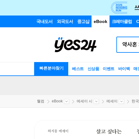
국내도서
외국도서
중고샵
eBook
크레마클럽
C
빠른분야찾기
베스트
신상품
이벤트
바이백
매
웰컴
eBook
에세이 시
에세이
한국