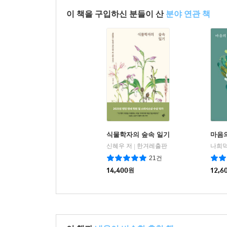
이 책을 구입하신 분들이 산
분야 연관 책
식물학자의 숲속 일기
마음
신혜우 저
한겨레출판
나희덕
|
21건
14,400
원
12,6