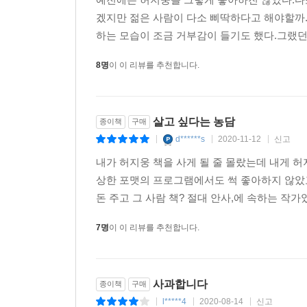
저자는 삶의 모든 괴로움을 불행의 탓으로 돌리는
겠지만 젊은 사람이 다소 삐딱하다고 해야할까
조언한다.
하는 모습이 조금 거부감이 들기도 했다.그랬던
8명
이 이 리뷰를 추천합니다.
“과거는 변수일 뿐 영원히 벗어날 수 없는 저주 같
그리고 그걸 가능한 오래 유지할 수 있다면 나는 당
있는 발판이 되리라 생각한다. 희망이 없다, 운이 
살고 싶다는 농담
종이책
구매
것이다. 불행이 있다면, 거기 반드시 희망도 함
d******s
2020-11-12
신고
모색해나갈 수 있는 어른이 되길. 그리고 행복하길.” (_
|
|
|
내가 허지웅 책을 사게 될 줄 몰랐는데 내게 
그럼에도 불구하고,
상한 포맷의 프로그램에서도 썩 좋아하지 않았고
다시 한번 삶을 버텨내는 용기에 대하여
돈 주고 그 사람 책? 절대 안사,에 속하는 작
7명
이 이 리뷰를 추천합니다.
저자가 전작에서부터 줄곧 강조해온 화두는 ‘버티는 
이들에게 이 한마디를 전한다.
“여러분의 고통에 관해 알고 있다고 말하고 싶지 않
사과합니다
종이책
구매
수 없으며 천 명에게 천 가지의 천장과 바닥이 있
l*****4
2020-08-14
신고
|
|
|