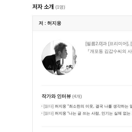
저자 소개
(1명)
저 :
허지웅
[필름2.0]과 [프리미어
『개포동 김갑수씨의 사정
작가와 인터뷰
(4개)
[읽다]
허지웅 "최소한의 이웃, 결국 나를 생각하는 일
[읽다]
허지웅 “나는 글 쓰는 사람, 인기는 실체 없는 