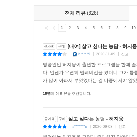
언젠가 빛을 발할 당신의 그날을 기원하며
전체 리뷰
(328)
저자는 2부와 3부에서 다양한 영화 속 인물과 
흘러가는지를 보여준다. 미국 대통령 자리에까지
1
2
3
4
5
6
7
8
9
10
1890년대 아일랜드의 천재 작가로 최고의 인기를
생을 마감한 오스카 와일드, 뛰어난 재능에도 
[대여] 살고 싶다는 농담 - 허지웅
eBook
구매
들려주는 이야기를 따라가다 보면, 불행과 피해의식
h*****9
2020-11-09
신고
|
|
|
불행한 일들 때문에 불행해지는 것이 아니라, 불행
방송인인 허지웅이 출연한 프로그램을 한때 즐겨
다. 언젠가 우연히 텔레비전을 켰더니 그가 퉁
“매우 운이 좋은 소수를 제외하면 여러분은 노력
가 많이 아파서 부었었다는 걸 나중에서야 알았
알아봐주길 갈망할 것이다. 나를 제외한 다른 사람들
절망이 커져간다. 하지만 절망에 먹혀서는 안 된다
10명
이 이 리뷰를 추천합니다.
괴물이 되는 건 시간문제다. 평가에 잠식되어서는 
그것이 포스가 말하는 균형이다. 언젠가 반드시 
버틴다면 반드시 그날이 온다.” (_p.273)
살고 싶다는 농담 - 허지웅
종이책
구매
s*******e
2020-09-03
신고
|
|
|
이에 대한 반대 사례로 저자는 니체의 이야기를 
빠지는 등 지옥 같은 시간을 보냈지만, 그 참혹
예전에는 허지웅을 그렇게 좋아하진 않았다.다