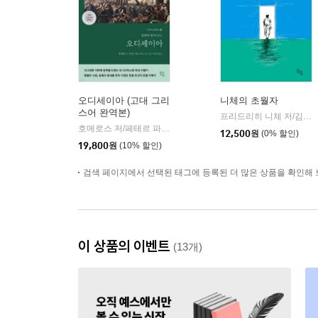
오디세이아 (고대 그리
니체의 초월자
스어 완역본)
프리드리히 니체 저/김철 편역
호메로스 저/페테르 파울 루벤스 그림/박문재 역
현대지성
|
12,500
원
(0% 할인)
19,800
원
(10% 할인)
검색 페이지에서 선택된 태그에 등록된 더 많은 상품을 확인해 
이 상품의 이벤트
(13개)