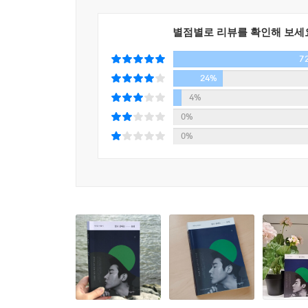
그래서 저자가 시작한 것이 삶이 힘겹고 아픈 사
메일의 양이 너무 많아지자 고민 사연을 들어주
별점별로 리뷰를 확인해 보세
진행하고 있는 유튜브 채널 [허지웅답기]를 통해 소
7
중요한 해법으로 찾은 것은 바로 ‘불행을 인정하는 것
24%
고통 없는 삶은 없듯이, 불행하지 않은 사람도 없다
4%
불행한 현실 탓에 나만 이렇게 억울한 상황에 놓였
0%
“불행은 설국열차 머리칸의 악당들이 아니라 열차 
0%
하는 감정으로서 불행을 인정하고 자신의 삶을 주
“불행이란 설국열차 머리칸의 악당들이 아니라 열차
바라보는 이와 같은 태도는 낙심이나 자조, 수동적
있는 사람으로 하여금 상황과 자신을 분리할 수 
최소한의 공간적, 시간적 거리를 두고 사건을 바라볼
정말 무슨 일이 벌어진 건지, 내가 무엇을 했고 무엇을
불행이 있다면, 거기 반드시 희망도 함께 있다