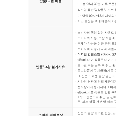
반품/교환 비용
오늘 06시 30분 이후 주문
직수입 음반/영상물/기프트 
단, 당일 00시~13시 사이
박스 포장은 택배 배송이 가
소비자의 책임 있는 사유로 
소비자의 사용, 포장 개봉에 
복제가 가능한 상품 등의 포장을 
소비자의 요청에 따라 개별
디지털 컨텐츠인 eBook, 
eBook 대여 상품은 대여 기
모바일 쿠폰 등록 후 취소/환
반품/교환 불가사유
중고상품이 구매확정(자동 
LP상품의 재생 불량 원인이 기
시간의 경과에 의해 재판매가
전자상거래 등에서의 소비자
eBook 세트 상품은 일괄 
1개의 상품으로 취급 및 판매
우, 세트 상품 전부 및 세트
상품의 불량에 의한 반품, 교
소비자 피해보상