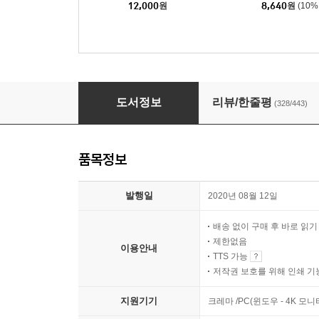
12,000
원
8,640
원
(10%
살고 싶다는 농담
도서정보
리뷰/한줄평
(328/443)
품목정보
발행일
2020년 08월 12일
배송 없이 구매 후 바로 읽
제한없음
이용안내
TTS 가능
저작권 보호를 위해 인쇄 기
지원기기
크레마 /PC(윈도우 - 4K 모