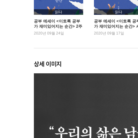
스스로 구제할 방법을 찾는 사람들에게
삶의 바닥에서 괜찮다는 말이 필요할 때
읽다
읽다
기억 2 ― 김영애, 그녀는 아름답고 위태로웠다
공부 에세이 <이토록 공부
공부 에세이 <이토록 공
가 재미있어지는 순간> 2주
가 재미있어지는 순간> 
연속 1위
로운 1위
2020년 09월 24일
2020년 09월 17일
Part 3. 다시 시작한다는 것
바꿀 수 있는 용기와 바꿀 수 없는 것에 대한 평정
기억 3 ― 조지 로메로, 절대 멈추지 않았던 사람
가면을 벗어야 하냐는 질문
상세 이미지
누구나 알지만 누구도 모르는 이름
보통사람 최은희
순백의 피해자는 없다
불행을 동기로 바꾼다는 것
포스가 당신과 함께하기를 바란다는 말