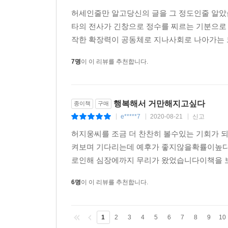
아니라 자신의 의지에 따라 살기로 결정하라고 
허세인줄만 알고당신의 글을 그 정도인줄 알
결정한다면, 더 이상 천장에 맺힌 피해의식과 바닥
타의 전사가 긴창으로 정수를 찌르는 기분으
있다. 적어도 전처럼 속수무책으로 당하지는 않을
작한 확장력이 공동체로 지나사회로 나아가는 
사람을 그 밤은 결코 집어삼킬 수 없다. 이건 나와 여러
7명
이 이 리뷰를 추천합니다.
불행은 저마다 다른 얼굴을 하고 나타나기에 각자
불행을 섣부르게 이야기하지 않는 대신, 불행을 감당
허지웅이 힘겨운 현실에 시름하는 이들에게 들려주
행복해서 거만해지고싶다
종이책
구매
위로다.
e*****7
2020-08-21
신고
|
|
|
허지웅씨를 조금 더 찬찬히 볼수있는 기회가 
켜보며 기다리는데 예후가 좋지않을확률이높다
로인해 심장에까지 무리가 왔었습니다이책을 보
6명
이 이 리뷰를 추천합니다.
1
2
3
4
5
6
7
8
9
10