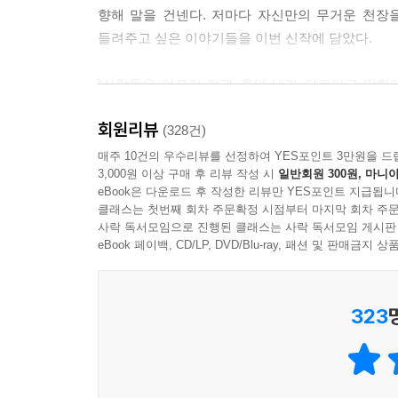
향해 말을 건넨다. 저마다 자신만의 무거운 천장
들려주고 싶은 이야기들을 이번 신작에 담았다.
“사람들은 아프기 전과 후의 내가 다르다고 말한
달라진 것만큼은 사실이다. 나는 언제 재발할지 모르
회원리뷰
때 옳은 이야기를 하기보다 청년들에게 실질적인 
(328건)
시행착오를 하지 않기를 바라고 불행하거나 외롭
매주 10건의 우수리뷰를 선정하여 YES포인트 3만원을 드
3,000원 이상 구매 후 리뷰 작성 시
일반회원 300원, 마니아
바란다.” (_p.217)
eBook은 다운로드 후 작성한 리뷰만 YES포인트 지급됩니
클래스는 첫번째 회차 주문확정 시점부터 마지막 회차 주문
망했다고 생각하고 있을 오늘 밤의 당신들에게
사락 독서모임으로 진행된 클래스는 사락 독서모임 게시판
“망하려면 아직 멀었다”
eBook 페이백, CD/LP, DVD/Blu-ray, 패션 및 판매금
저자는 1부 ‘망하려면 아직 멀었다’에서 인생의 큰
323
그동안 혼자 힘으로 고아처럼 살아남아 버텼다는 
되고 말았다”는 것. “너무 오랫동안 혼자 힘으로 
도움을 기대할 곳 없는 가난한 청년들이 자신과 같