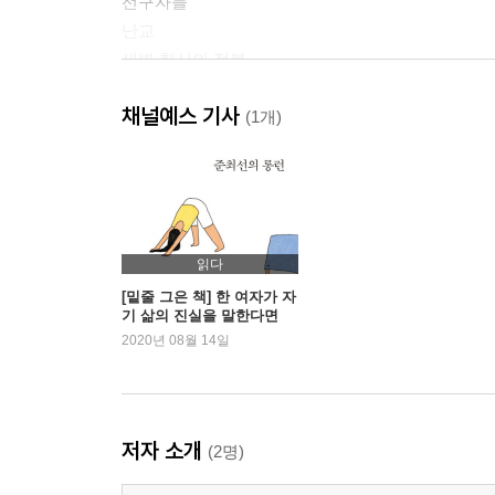
선구자들
난교
새벽 한시의 전복
장미들 사이에
채널예스 기사
내가 보는 것
(1개)
그 불변의 법칙을 믿는 일
노래
오늘날의 니오베
노래
공기
읽다
선물
[밑줄 그은 책] 한 여자가 자
기 삶의 진실을 말한다면
치아파스로부터의 울음
2020년 08월 14일
전쟁이 내 방으로 들어온다
삼각주의 시
나선과 푸가
아네모네
저자 소개
(2명)
장미를 위한 투쟁
내 아들에게