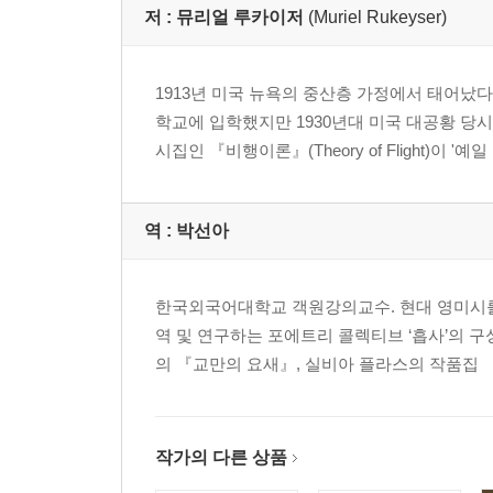
저 :
뮤리얼 루카이저
(Muriel Rukeyser)
시
자살의 힘
겉모습
1913년 미국 뉴욕의 중산층 가정에서 태어났다. 
‘퍽 페어’에서 들은 곡
학교에 입학했지만 1930년대 미국 대공황 당시
아직 오지 않은
시집인 『비행이론』(Theory of Flight)이
다가오는 파도의 풍경
세르주강의 노래
연주하는 벙크 존슨
역 :
박선아
식인 브라투샤
전쟁에서 무얼 갖고 집에 오신 거예요?
한국외국어대학교 객원강의교수. 현대 영미시를
한 달
역 및 연구하는 포에트리 콜렉티브 ‘흡사’의 
그들이 뭐라고 하느냐면
의 『교만의 요새』, 실비아 플라스의 작품집 
도로 한복판에 놓인 작은 돌멩이 하나, 플로리다에
푸른 꽃
시장 여인
끝없는
작가의 다른 상품