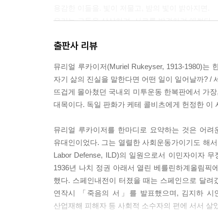
용감한 이들을. 빛이 저물고, 밤의 빛이 밝아지면.
우리는 그들을 상상하려, 서로를 발견하려 애썼다.
평화를 짓기 위해, 사랑을 나누기 위해, 깨어남을 잠
출판사 리뷰
우리 자신을 서로와, 우리 자신을 우리 자신과
화해시키기 위해. 우리는 어떤 방법이라도 시도했다
뮤리얼 루카이저(Muriel Rukeyser, 1913-1
우리 자신의 경계에 닿기 위해, 우리 자신의 경계 너
자기 삶의 진실을 말한다면 어떤 일이 일어날까? /
그 방법들을 내려놓기 위해, 깨어나기 위해.
뜨겁게 몰아쳤던 국내외 미투운동 한복판에서 가장,
나는 이 전쟁들의 첫 번째 세기에 살았다.
대목이다. 독일 판화가 케테 콜비츠에게 헌정한 이 
--- 「시」
뮤리얼 루카이저를 한마디로 요약하는 것은 어려운
유대인이었다. 그는 열렬한 사회운동가이기도 해서 인종
전쟁에서 집으로 무엇을
Labor Defense, ILD)의 일원으로서 이민
가지고 오신 거예요, 아버지?
1936년 나치 정권 아래서 열린 베를린하계올림픽에 저
흉터.
했다. 스페인내전이 터졌을 때는 스페인으로 달려갔고,
우리는 저 멀리 외국에서 싸웠단다. 우리는
연작시 「죽음의 서」를 발표했으며, 김지하 시인
알고 있었지, 고국엔 반드시
산업재해 피해자 등 사회적 소수자의 편에 서서 살았
승리가 있으리라는 걸.