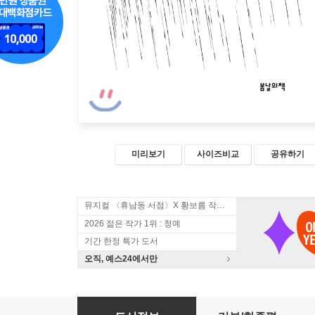
미리보기
사이즈비교
공유하기
뮤지컬 〈휴남동 서점〉X 황보름 작가 북토크
2026 젊은 작가 1위 : 청예
기간 한정 특가 도서
오직, 예스24에서만
어둠의 속도