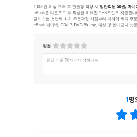
여성작가에 의해 한줄 한줄, 한문장 한문장 사려 깊
1,000원 이상 구매 후 한줄평 작성 시
일반회원 50원, 마니
eBook은 다운로드 후 작성한 리뷰만 YES포인트 지급됩니
3
클래스는 첫번째 회차 주문확정 시점부터 마지막 회차 주문
eBook 페이백, CD/LP, DVD/Blu-ray, 패션 및 판매금
전쟁 사이에 갇혀, 본다
그들 모두를
평점
이 모든 이들을
방직공들을,
한글 기준 50자까지 작성가능
카르마뇰**을
바라본다
그들 모두를
1
명
죽음을, 아이들을
대기실의 환자들을
기근을
거리를
어두운 강 위를 떠다니는