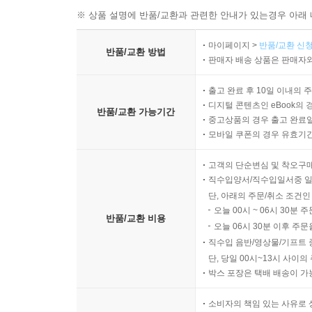
※ 상품 설명에 반품/교환과 관련한 안내가 있는경우 아래 
마이페이지 >
반품/교환 신청
반품/교환 방법
판매자 배송 상품은 판매자와
출고 완료 후 10일 이내의 
디지털 콘텐츠인 eBook의 
반품/교환 가능기간
중고상품의 경우 출고 완료일
모바일 쿠폰의 경우 유효기간(
고객의 단순변심 및 착오구
직수입양서/직수입일서중 일
단, 아래의 주문/취소 조건인
오늘 00시 ~ 06시 30분 
반품/교환 비용
오늘 06시 30분 이후 주문
직수입 음반/영상물/기프트 
단, 당일 00시~13시 사이
박스 포장은 택배 배송이 가
소비자의 책임 있는 사유로 