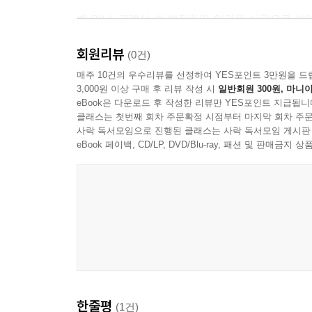
하지만 여기서 내가 보는 거라고는
쎈 언니, 그래서 쉬 범접하기 어려운 사람으로 보
아는
뜨겁게 살다, 불꽃처럼 삶을 마친 여성시인들에 대
사람들에 대한
회원리뷰
살의 나이로 생을 마감한 실비아 플라스가 죽은 해에 
(0건)
시간의 심판뿐.
꽃 꽃 꽃 꽃 / 오늘, 모든 죽은 이를 위해 꽃으로 피어
매주 10건의 우수리뷰를 선정하여 YES포인트 3만원을 드
공인(公人)들은 모두 소리치지. 폭탄이여 와라,
3,000원 이상 구매 후 리뷰 작성 시
일반회원 300원, 마니아
와서 태워라
eBook은 다운로드 후 작성한 리뷰만 YES포인트 지급됩니
『어둠의 속도』엔 한 여성이 미쳤다는 소리를 들으며
우리의 증오를.
클래스는 첫번째 회차 주문확정 시점부터 마지막 회차 주문
그럼에도 불구하고 “더 이상의 가면이 없기를! 더 
사락 독서모임으로 진행된 클래스는 사락 독서모임 게시판
나는 폭발을
우리에게 새로운 사랑의 방식을 보여주거나, 우리
eBook 페이백, CD/LP, DVD/Blu-ray, 패션 및 판매금
원하지 않아.
기록하거나, 아버지 없이 태어난 아이에게 온 우주
해결을 원할 뿐.
사랑의 힘으로 재건해보려는 시인의 노력이 담겨 있
이것은 죽은 사람들의
― 박선아(옮긴이)
말이란다.
그들은 평화라고 말했지.
무릇, 시인은 잘 듣는 사람, 타인들의 삶에 다정히
나는 우리 세기의
그런 시들로 가득하다.
뜨거운 빛 속에서 보았다.
살해당한 모든 얼굴을.
또 뮤리얼 루카이저, 『어둠의 속도』는 시인의 자
--- 「전쟁에서 무얼 갖고 집에 오신 거예요?」
한줄평
(1건)
자리, 번역하는 자신의 자리에 대해 끊임없이 묻