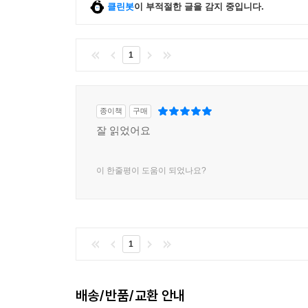
클린봇
이 부적절한 글을 감지 중입니다.
아이와 함께 있는 시체를
한 여자가 본다
1
그 폭력을, 수그러들지 않는
알몸의 움직임을
‘아니오’라는 고백을
종이책
구매
위대한 연약함의 고백을, 전쟁을,
잘 읽었어요
모두가 흘러 한 아들, 피터의 죽음으로,
살아남은 아들에게로, 반복적으로
이 한줄평이 도움이 되었나요?
그 아버지와 어머니에게로, 그들의 손자
또 다른 전쟁에서 죽은 또 다른 피터에게로, 폭풍처
어둠과 빛, 두 개의 손처럼,
이 극과 저 극이 마치 두 개의 문처럼.
1
한 여자가 자기 삶의 진실을 말한다면 어떤 일이 일
세계는 터져버릴 것이다.
배송/반품/교환 안내