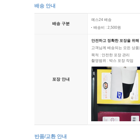
* 케테 콜비츠는 독일 프롤레타리아 회화의 선구자
배송 안내
** 카르마뇰은 프랑스혁명 당시 민중들이 광장에서 
예스24 배송
배송 구분
--- 「케테 콜비츠」
배송비 : 2,500원
안전하고 정확한 포장을 위해 
고객님께 배송되는 모든 상품을
목적 : 안전한 포장 관리
촬영범위 : 박스 포장 작업
포장 안내
반품/교환 안내