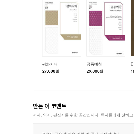
2 게임들
학교의 뒤편
산: 브라이언트에서 본
날아가는 붉은 말
3
아우터 뱅크스
평화지대
공통예찬
E
27,000
원
29,000
원
1
4 삶들
아키바
케테 콜비츠
만든 이 코멘트
5
어둠의 속도
저자, 역자, 편집자를 위한 공간입니다. 독자들에게 전하고
옮긴이의 말