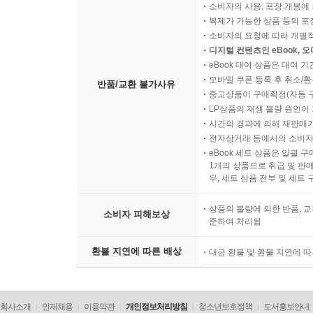
소비자의 사용, 포장 개봉에 
복제가 가능한 상품 등의 포장을 
소비자의 요청에 따라 개별
디지털 컨텐츠인 eBook, 
eBook 대여 상품은 대여 기
모바일 쿠폰 등록 후 취소/환
반품/교환 불가사유
중고상품이 구매확정(자동 
LP상품의 재생 불량 원인이 기
시간의 경과에 의해 재판매가
전자상거래 등에서의 소비자
eBook 세트 상품은 일괄 
1개의 상품으로 취급 및 판매
우, 세트 상품 전부 및 세트
상품의 불량에 의한 반품, 교
소비자 피해보상
준하여 처리됨
환불 지연에 따른 배상
대금 환불 및 환불 지연에 
회사소개
인재채용
이용약관
개인정보처리방침
청소년보호정책
도서홍보안내