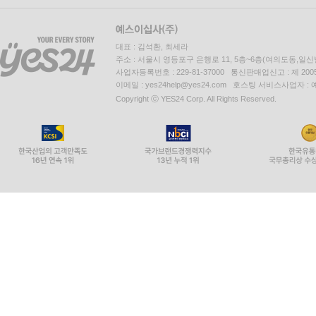
대표 : 김석환, 최세라
주소 : 서울시 영등포구 은행로 11, 5층~6층(여의도동,일신
사업자등록번호 : 229-81-37000 통신판매업신고 : 제 200
이메일 : yes24help@yes24.com 호스팅 서비스사업자 :
Copyright ⓒ YES24 Corp. All Rights Reserved.