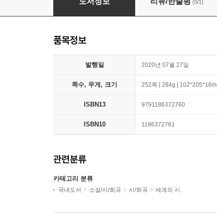
도서정보
리뷰/한줄평
(0/1)
품목정보
발행일
2020년 07월 27일
쪽수, 무게, 크기
252쪽 | 284g | 102*205*16
ISBN13
9791186372760
ISBN10
1186372761
관련분류
카테고리 분류
국내도서
소설/시/희곡
시/희곡
세계의 시