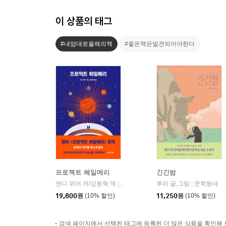
이 상품의 태그
#내맘대로올해의책
#좋은책은발견되어야한다
프로젝트 헤일메리
긴긴밤
앤디 위어 저/강동혁 역
알에이치코리아(RHK)
루리 글,그림
문학동네
|
|
19,800
원
(10% 할인)
11,250
원
(10% 할인)
검색 페이지에서 선택된 태그에 등록된 더 많은 상품을 확인해 