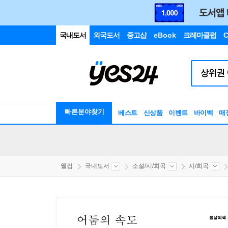
국내도서
외국도서
중고샵
eBook
크레마클럽
C
빠른분야찾기
베스트
신상품
이벤트
바이백
매
웰컴
국내도서
소설/시/희곡
시/희곡