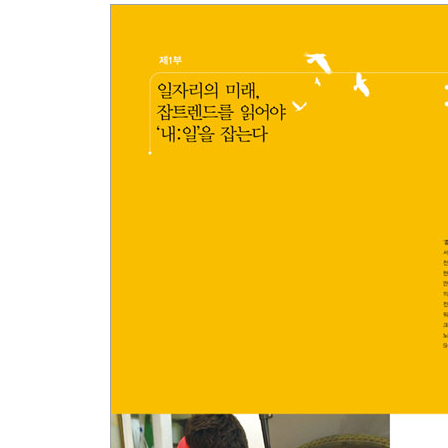
U Unbelievable Power of Fun
여유경영의 힘, 적게 일하고 많이 번다
가장 적게 일하는 나라의 역설적인 성공
뻔하지 않은 ‘ fun’한 일터, 구글 캠퍼스
주 4일 출근도 지치니까, 일자리에 쉼표와 느낌표를
R Return to Local Places
컨트리보이스의 시대가 온다
한국의 88만 원 세대, 이탈리아의 1000 유로 세대
이탈리아 청년들의 이유 있는 ‘컴백홈’
청춘과 함께 꽃피운 지역 르네상스
지방정부가 당신의 가능성을 보증합니다
스타벅스와 대형 체인을 이긴 ‘made in 우리 동네’
일터가 내가 죽어 있는 곳이 아니라 살아가는 곳이