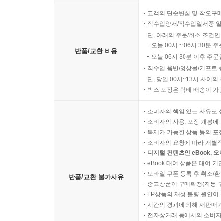
고객의 단순변심 및 착오구
직수입양서/직수입일서중 일
단, 아래의 주문/취소 조건인
오늘 00시 ~ 06시 30분 
반품/교환 비용
오늘 06시 30분 이후 주문
직수입 음반/영상물/기프트 
단, 당일 00시~13시 사이
박스 포장은 택배 배송이 가
소비자의 책임 있는 사유로 
소비자의 사용, 포장 개봉에 
복제가 가능한 상품 등의 포장을 
소비자의 요청에 따라 개별
디지털 컨텐츠인 eBook, 
eBook 대여 상품은 대여 기
모바일 쿠폰 등록 후 취소/환
반품/교환 불가사유
중고상품이 구매확정(자동 
LP상품의 재생 불량 원인이 기
시간의 경과에 의해 재판매가
전자상거래 등에서의 소비자