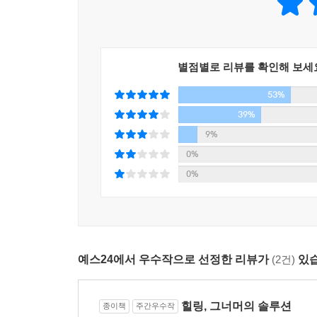
실업난 속에서도 자기만의 꿈을 이루며 동시에 사
기업과 국가의 정책과 전략들을 직접 찾아나섰다. “
사활을 건 학교 등등…… 그들의 생생한 육성과 고민
또한 이 책에는 개인적인 차원에서의 취업, 창업 
별점별로 리뷰를 확인해 보세
토대가 될 수 있을 만한 내용들도 함께 담았다. 
53%
그의 주장을 들어보고, ‘비정규직의 유토피아’로 불
전 총리를 인터뷰해 현재 ‘한국 사회의 뜨거운 감자
39%
우리와는 전혀 다른 시스템으로 취업을 준비하는 대
9%
고시원처럼 빽빽한 ‘비밀의 방’에서는, 매일 기업
0%
가능성을 모색할 수 있는 창구가 상시 열려 있는 것
0%
또한 김난도 교수는 세계적으로 유의미한 메시지
‘멘토링’을 청하기도 했다. ‘창업을 하는 데 
뛰어들어라』의 저자 크리스 길아보, 숱한 실업과 해
조슈아 월드먼을 직접 만나, 대한민국 청년구직자와
예스24에서 우수작으로 선정한 리뷰가
(2건)
있습
탁월한 예측과 냉철한 분석으로 매년 한국 사회를
서울대 소비트렌드분석센터에서 내놓은 미래 직업시
힐링, 그너머의 솔루션
종이책
주간우수작