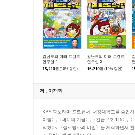
김난도의 미래 트렌드
김난도의 미래 트렌드
연구실 4
연구실 3
연
15,210
원
(10% 할인)
15,210
원
(10% 할인)
1
저 :
이재혁
KBS 파노라마 프로듀서. 서강대학교를 졸업하고 
이벌〉,〈세계의 지금〉,〈긴급구조 119〉,〈
익혔다. 〈생로병사의 비밀〉을 제작하면서 환