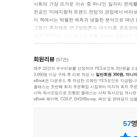
사회의 가장 뜨거운 이슈 중 하나인 일자리 문제
범사례로 등장해 그 잡트렌드의 전파자가 될 수 있길
전공인 ‘미래지향적 트렌드 전망’의 관점에서 바라보
청년들이여, 내 일이 이끄는 삶, 내일이 이끄는 삶을
이 책에서는 탁월한 예측과 냉철한 분석으로 매
그동안 축적해온 연구방법론과 데이터를 총동원해 과학
---「에필로그」
또한 격변하는 잡트렌드의 흐름 속에서 대한민국 청
다섯 가지 일자리 전략이 공개된다.
회원리뷰
어떤 길로 가야 하는가? 무엇을 준비해야 하는가?
(57건)
이력서와 사표 사이, 간절하게 취업을 열망하다가
매주 10건의 우수리뷰를 선정하여 YES포인트 3만원을 드
3,000원 이상 구매 후 리뷰 작성 시
일반회원 300원, 마니아
취업하면 업무 스트레스로 시들어가는 청춘들의 ‘내:
eBook은 다운로드 후 작성한 리뷰만 YES포인트 지급됩니
클래스는 첫번째 회차 주문확정 시점부터 마지막 회차 주문
이 책에서 김난도 교수가 청년들에게 주목하길 
사락 독서모임으로 진행된 클래스는 사락 독서모임 게시판
전문가들의 사례를 직접 취재하여 이루어졌다. 가
eBook 페이백, CD/LP, DVD/Blu-ray, 패션 및 판매금
제주도의 다음에서부터 프랑스의 로레알에 이르기
탐방했다. 또한 성공적이고 희망적인 케이스만이 
57
명
눈물겨웠던 1000유로 세대의 실상 등 전 세계 젊
1년 반이 넘게 이어진 김난도 교수의 전 세계 ‘일