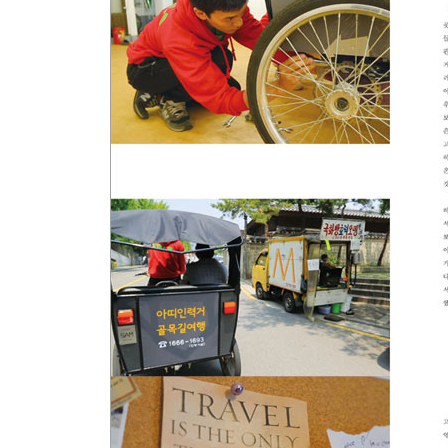
놀라운 숨은 한 방, 히든 챔피언들에게 배운다
E Entrepreneurship for Micro-Startups
마이크로창업이 뜬다
100 달러로 세상에 뛰어들어라
몸집을 줄여 ‘창UP’하라
포틀랜드 주민들의 식단 주치의
실리콘밸리를 들썩거리게 하는 대학생 창업군단의
열정을 팔고 감동을 덤으로 주는 젊은 가게들
제2부 나만의 천직을 찾기 위한 일자리 전략
: MY JOB
M Mismatch, Good-bye!
굿바이, 미스매칭! 구인구직의 패러다임이 바뀐다
기업과 구직자의 잘못된 만남? 일자리 ‘매칭’으로 