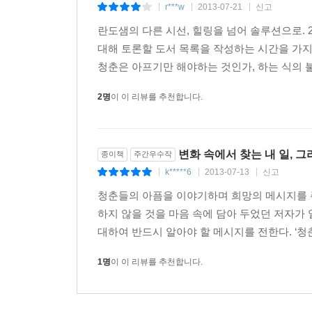
잡트렌드를 읽어야 ‘내:일’을 잡는다!
r***w
2013-07-21
신고
|
|
|
란도샘의 다른 시선, 힐링을 넘어 솔루션으로. 2
전 세계를 돌며 김난도 교수가 발견한 것은 일자리 
대해 토론할 도서 목록을 작성하는 시간을 가지
양상을 여섯 개의 잡트렌드로 정리했다. 이 여섯 가
청춘은 아프기만 해야하는 것인가, 하는 식의 
일자리에도 ‘트렌드’가 있다!
2명
이 이 리뷰를 추천합니다.
여섯 개의 잡트렌드를 기억하라 : FUTURE
From White-Collar to ‘Brown-Collar’ 브라운
Utopia for ‘Nomad-Workers’ 당신은 노마드 워커
변화 속에서 찾는 내 일, 그
종이책
주간우수작
Towards Social Good 착한 일 전성시대, 소셜 
k*****6
2013-07-13
신고
|
|
|
Unbelievable Power of Fun 여유경영의 힘, 적게
청춘들의 아픔을 이야기하며 희망의 메시지를 
Return to Local Places 컨트리보이스의 시대가 온
하지 않을 것을 마음 속에 담아 두었던 저자가 
Entrepreneurship for Micro-Startups 마이크로창
대하여 반드시 알아야 할 메시지를 전한다. ‘청
김난도 교수가 서울대 소비트렌드분석센터와 함께 도
1명
이 이 리뷰를 추천합니다.
과거 블루칼라로 폄훼되던 육체노동에 새로운
브라운칼라의 등장, 모바일 기기를 활용해 시간과
악해지지 않고 독해지지 않고도 나와 사회를 동시에 