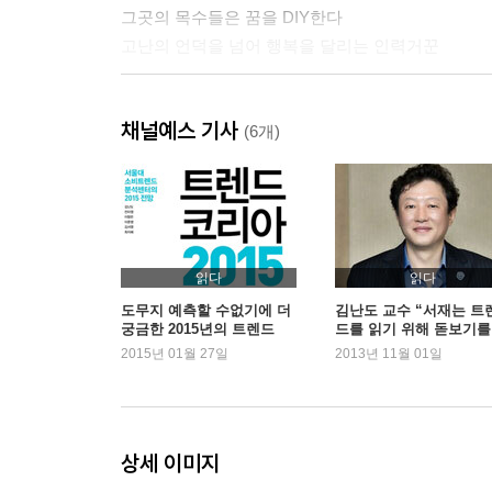
그곳의 목수들은 꿈을 DIY한다
고난의 언덕을 넘어 행복을 달리는 인력거꾼
U Utopia for 'Nomad-Workers'
채널예스 기사
당신은 노마드 워커입니까?
(6개)
디지털 유목민, 일자리의 판을 바꾸다071
이랜서의 탄생 079
일할 맛 나는 비정규직의 유토피아, 네덜란드
정규직과 비정규직을 잇는 공존의 다리
읽다
읽다
도무지 예측할 수없기에 더
김난도 교수 “서재는 트
궁금한 2015년의 트렌드
드를 읽기 위해 돋보기를
T Towards Social Good
보는 곳”
2015년 01월 27일
2013년 11월 01일
착한 일 전성시대, 소셜 사업을 주목하라
Impossible? I’m possible! 빈민과 함께 춤을!
돈이 아니라 사람의 마음을 모아라
상세 이미지
주머니 가벼운 구직자에게 면접용 정장을 빌려드