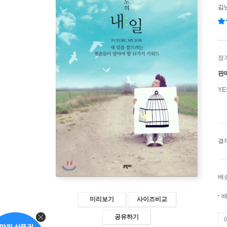
김
정
판
Y
결
배
배
미리보기
사이즈비교
공유하기