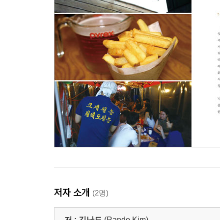
O Over the Global Border
일자리 혁명 , 글로벌 잡마켓을 잡아라
국경을 넘어 한계를 넘어라!
글로벌 무대, 열정은 갖되 환상은 버려라!
B Business for Happiness
돈을 위해 일하지 말라 , 행복을 위해 일하라
문화이민자들이 쏘아올린 작은 행복
타인의 시선 대신 내 안의 열정을 느껴라!
그들이 말하는 나의 좌우명, 그리고 내가 일하는 이
에필로그│트렌드의 중심에서 일자리를 외치다: MY JOB
저자 소개
(2명)
저 :
김난도
(Rando Kim)