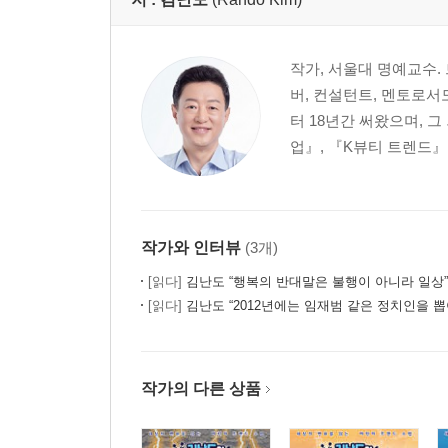
작가, 서울대 명예교수
버, 컨설턴트, 멘토로서
터 18년간 써왔으며,
업』, 『K뷰티 트렌드』
작가와 인터뷰
(3개)
[읽다]
김난도 “행복의 반대말은 불행이 아니라 일상”
[읽다]
김난도 “2012년에는 임재범 같은 정치인을 뽑
작가의 다른 상품