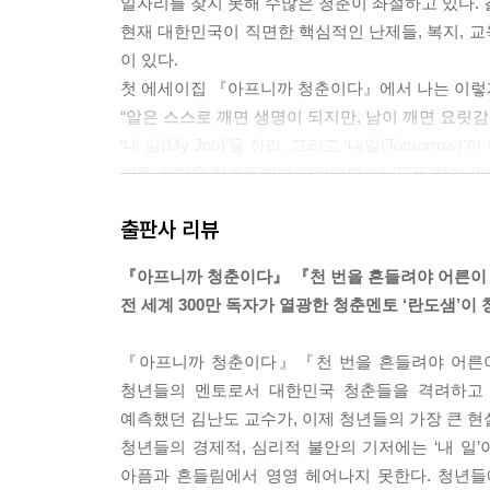
일자리를 찾지 못해 수많은 청춘이 좌절하고 있다. 
현재 대한민국이 직면한 핵심적인 난제들, 복지, 교육
이 있다.
첫 에세이집 『아프니까 청춘이다』에서 나는 이렇게
“알은 스스로 깨면 생명이 되지만, 남이 깨면 요릿감
‘내 일(My Job)’을 하라. 그리고 ‘내일(Tomorrow)
이후 수많은 청춘들에게 그렇다면 ‘내 일’을 찾기 
이 책은 그 오랜 질문에 대한 나의 답변이다. ---「
출판사 리뷰
그들은 분명 일을 사랑했지만 일을 무턱대고 ‘많이’ 
『아프니까 청춘이다』 『천 번을 흔들려야 어른이
떻게든 기피하거나 억지로 하지 않고, 삶의 일부로 
전 세계 300만 독자가 열광한 청춘멘토 ‘란도샘’
이 책을 읽는 청춘들에게 다시 한번 당부하고 싶다.
“내 일이 없으면 내 삶도 존재하지 않는 것이다.”
『아프니까 청춘이다』『천 번을 흔들려야 어른이
어려운 시대이다. 일자리 문제는 쉽게 해결되지 않을
청년들의 멘토로서 대한민국 청춘들을 격려하고 
고 세상에 제 몫을 요구하며 내 일을 찾으라. 지금
예측했던 김난도 교수가, 이제 청년들의 가장 큰 현
의 일을 발견하라. 내:일을 찾는다는 것, 그것은 
청년들의 경제적, 심리적 불안의 기저에는 ‘내 일’
우리 사회의 의무이다.
아픔과 흔들림에서 영영 헤어나지 못한다. 청년들에게 ‘
장차 어느 날, 이 책의 후속판을 만들 때는, 우리가