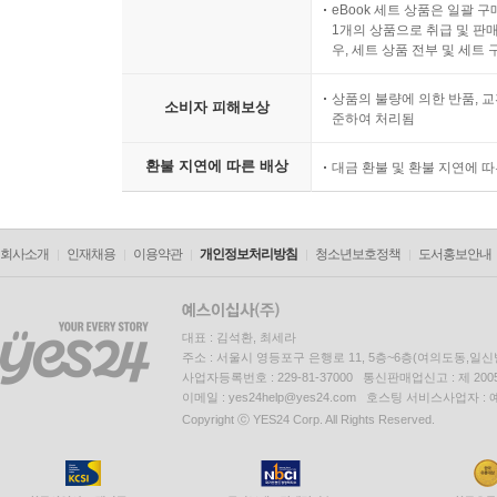
eBook 세트 상품은 일괄 
1개의 상품으로 취급 및 판매
우, 세트 상품 전부 및 세트
상품의 불량에 의한 반품, 교
소비자 피해보상
준하여 처리됨
환불 지연에 따른 배상
대금 환불 및 환불 지연에 
회사소개
인재채용
이용약관
개인정보처리방침
청소년보호정책
도서홍보안내
대표 : 김석환, 최세라
주소 : 서울시 영등포구 은행로 11, 5층~6층(여의도동,일신
사업자등록번호 : 229-81-37000 통신판매업신고 : 제 200
이메일 : yes24help@yes24.com 호스팅 서비스사업자 :
Copyright ⓒ YES24 Corp. All Rights Reserved.