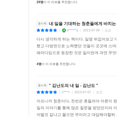
29명
이 이 리뷰를 추천합니다.
Over the Global Border 일자리 혁명, 글로벌 잡
Business for Happiness 돈을 위해 일하지 말라
내:일을 기대하는 청춘들에게 바치는
세계를 향해 시야를 돌려 사회 변화에 대한 정보를
종이책
n******y
2013-07-08
신고
헤매기’, 미스매치를 줄이며, 평생 지속적으로 
|
|
|
아니라 행복을 위해 일할 수 있는 ‘내:일’이 생길 것
다시 생각하게 하는 책이다. 일명 뒤집어보고 
이 책은 김난도 교수가 청년문제에 대해 오랫동
했고 다방면으로 노력했던 것들이 곳곳에 스며
또하나의 질문이기도 하다. 그는 이 책이 대한민
패러다임으로 등장한 것은 일이란게 과연 무엇이
사회의 가장 뼈아픈 고통이자 그 자체로 사회의 많
4명
이 이 리뷰를 추천합니다.
청년 실업문제가 지극히 “어려운 싸움이지만 반드시
가져야 한다고 외치는 이유이기도 하다.
“일자리 시장의 거대한 변혁은 이미 시작되었다.
" 김난도의 내 일 - 김난도 "
종이책
청년들이여, 이제 나만의 일을 찾아나서라, 나만의 일
c****i
2013-07-07
신고
|
|
|
아프니까 청춘이다, 천번은 흔들려야 어른이 된
일의 이야기를 통해 많은 질문을 받았던지라 이
어떨것 같냐고 물으면 무어라고 대답해야할찌 모