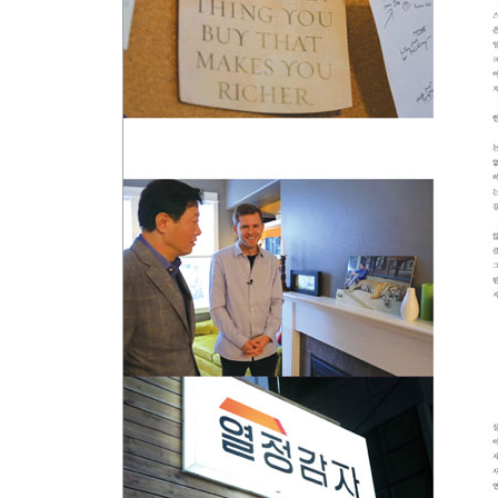
당신에게 주어진 ‘시간의 조각들’로 돈을 벌게 해
진심 관심 호기심으로 똘똘 뭉친 당신, SNS로 취
스펙이 아닌 아이디어로 승부하는 온라인 취업 경
Y Your Brand is Your Power
당신만의 브랜드는 무엇입니까?
세상에 둘도 없는 브랜드 ‘me’
명품 자동차보다 사람이 브랜드다!
신新프리랜서 전성시대의 주인공 ‘아이프로’
J Joy of Learning
배움은 계속돼야 한다, 쭈욱 !
캠퍼스 안에서 취업을 트레이닝하다
현장에서 ‘열공’하는 준비된 청년들
워크페어로 교육의 ‘리얼리티’를 완성하다