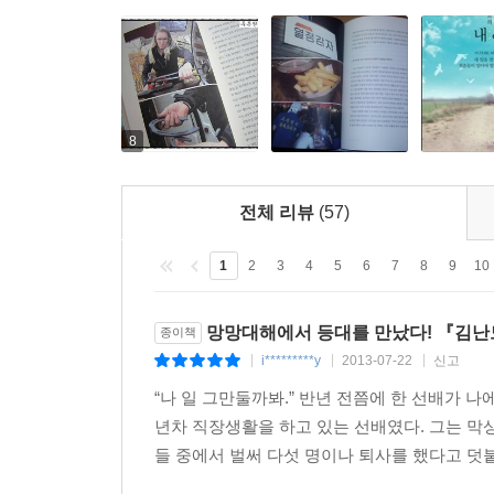
등을 보장함으로써 오히려 직원과 기업 양쪽에 더
살 길을 모색하며 오히려 지역 경제 활성화의 초
창업시장을 뒤흔들고 있는 마이크로창업을 그는 미래
이 여섯 가지 트렌드의 대표주자로 소개된 세계
살아가는 것이 어쩌면 ‘남의 일’에 ‘내 인생’을 
8
역시 아직 우리에게는 생소하고 무모한 도전처럼 
꿈틀거리고 있다.
전체 리뷰
(57)
또한 청년들이 이러한 새로운 직업군에 도전하려면 
1
2
3
4
5
6
7
8
9
10
발판을 제공하는 사회적 분위기와 다양한 직업교육
‘나만의 천직을 찾기 위한 다섯 가지 대안과 사회
망망대해에서 등대를 만났다! 『김난
종이책
머리글자를 모으면 ‘MY JOB’이 된다.
i*********y
2013-07-22
신고
|
|
|
나만의 천직을 찾기 위한 다섯 가지 전략! : MY JO
“나 일 그만둘까봐.” 반년 전쯤에 한 선배가 
Mismatch, Good-bye! 굿바이, 미스매칭! 구인
년차 직장생활을 하고 있는 선배였다. 그는 막
Your Brand is Your Power 당신만의 브랜드는 무
들 중에서 벌써 다섯 명이나 퇴사를 했다고 덧붙였
Joy of Learning 배움은 계속돼야 한다, 쭈욱!