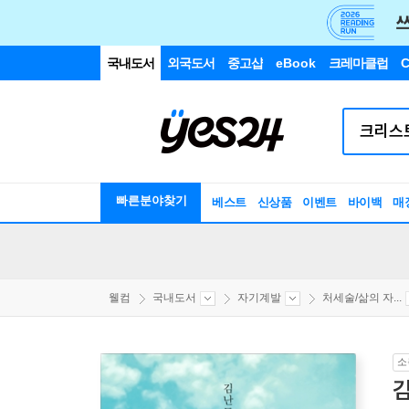
국내도서
외국도서
중고샵
eBook
크레마클럽
C
빠른분야찾기
베스트
신상품
이벤트
바이백
매
웰컴
국내도서
자기계발
처세술/삶의 자...
소