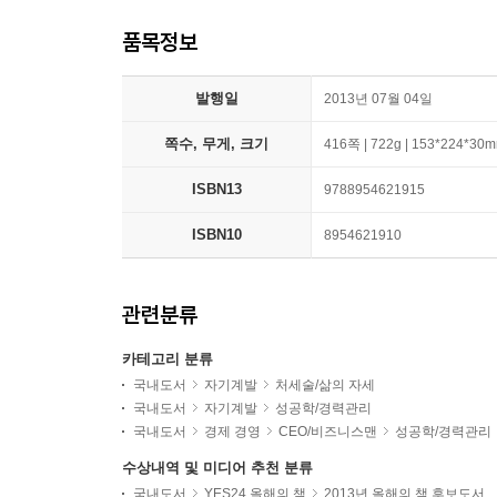
품목정보
발행일
2013년 07월 04일
쪽수, 무게, 크기
416쪽 | 722g | 153*224*30
ISBN13
9788954621915
ISBN10
8954621910
관련분류
카테고리 분류
국내도서
자기계발
처세술/삶의 자세
국내도서
자기계발
성공학/경력관리
국내도서
경제 경영
CEO/비즈니스맨
성공학/경력관리
수상내역 및 미디어 추천 분류
국내도서
YES24 올해의 책
2013년 올해의 책 후보도서