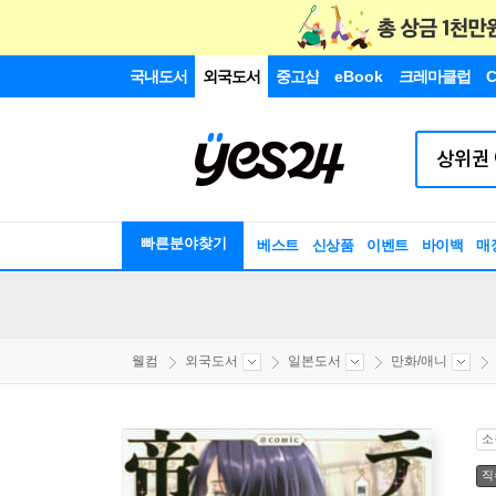
국내도서
외국도서
중고샵
eBook
크레마클럽
C
빠른분야찾기
베스트
신상품
이벤트
바이백
매
웰컴
외국도서
일본도서
만화/애니
소
직