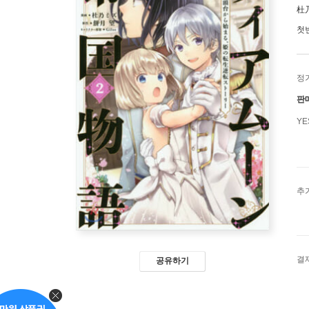
杜
첫
정
판
Y
추
결
공유하기