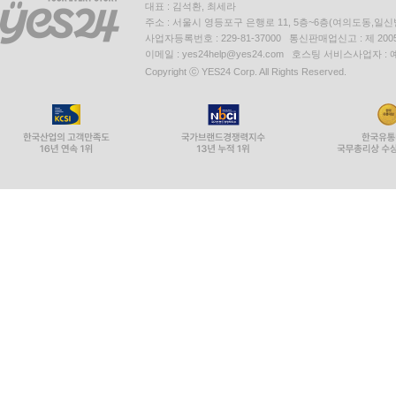
대표 : 김석환, 최세라
주소 : 서울시 영등포구 은행로 11, 5층~6층(여의도동,일신
사업자등록번호 : 229-81-37000 통신판매업신고 : 제 200
이메일 : yes24help@yes24.com 호스팅 서비스사업자 :
Copyright ⓒ YES24 Corp. All Rights Reserved.