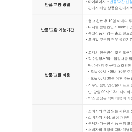
마이페이지 >
반품/교환 신청
반품/교환 방법
판매자 배송 상품은 판매자와
출고 완료 후 10일 이내의 
디지털 콘텐츠인 eBook의 
반품/교환 가능기간
중고상품의 경우 출고 완료일
모바일 쿠폰의 경우 유효기간(
고객의 단순변심 및 착오구
직수입양서/직수입일서중 일
단, 아래의 주문/취소 조건인
오늘 00시 ~ 06시 30분 
반품/교환 비용
오늘 06시 30분 이후 주문
직수입 음반/영상물/기프트 
단, 당일 00시~13시 사이
박스 포장은 택배 배송이 가
소비자의 책임 있는 사유로 
소비자의 사용, 포장 개봉에 
복제가 가능한 상품 등의 포장을 
소비자의 요청에 따라 개별