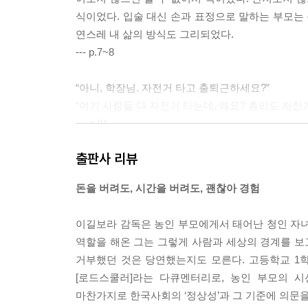
식이었다. 입술 대신 손과 표정으로 말하는 부모는 
연스레 내 삶의 방식도 그리되었다.
--- p.7~8
“아니, 학장님. 자전거 타고 출퇴근하세요?”
“여기 사람들 다 자전거 타는데, 왜요? 총리도 자전
--- p.81
출판사 리뷰
“다른 사람들과 비교할 필요는 전혀 없어요. 보라는
아는 보라는 빠르게 습득하는 사람이니까 여기서도 굉
돈을 버려도, 시간을 버려도, 괜찮아 경험
--- p.103
이길보라 감독은 농인 부모에게서 태어난 청인 자녀 
“내가 암스테르담에 처음 왔을 때 정말 많은 사람들
역할을 해온 그는 그렇게 사람과 세상의 경계를 보고
던 적도 있어. 언젠가는 식당에서 일을 했는데 월급
거부했던 것은 당연했는지도 모른다. 고등학교 1
을 수 있게 도와줬어. 그렇게 여기까지 온 거야. 그
[로드스쿨러]라는 다큐멘터리로, 농인 부모의 
--- p.109~110
마찬가지로 한국사회의 ‘정상성’과 그 기준에 의문