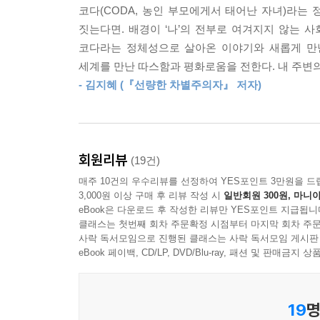
이렇게 말하고 사랑하고 슬퍼하는 둘 사이에서 태어
코다(CODA, 농인 부모에게서 태어난 자녀)라는
--- p.244
짓는다면. 배경이 ‘나’의 전부로 여겨지지 않는 
관객들이 눈을 동그랗게 뜨며 흥미를 보일 차례였는
코다라는 정체성으로 살아온 이야기와 새롭게 만난
의기양양하게 이어나갈 수 있는데, 당황스러웠다.
세계를 만난 따스함과 평화로움을 전한다. 내 주변
생각했다. 그래서 나는 내가 이야기꾼이라고, 그 
- 김지혜 (『선량한 차별주의자』 저자)
다음 문장을 이어나갔다. 그러나 반응을 예측할 수 없
이길보라 감독은 한국사회의 소수자 차별과 그 부
규정된 특성이 지구 위 다른 곳에서는 지극히 자연
회원리뷰
(19건)
매주 10건의 우수리뷰를 선정하여 YES포인트 3만원을 드
이 책은 사회 구성원의 다양한 정체성을 있는 그대
3,000원 이상 구매 후 리뷰 작성 시
일반회원 300원, 마니아
무의미한 암스테르담의 문화를 경험하며 낯선 자유를 
eBook은 다운로드 후 작성한 리뷰만 YES포인트 지급됩니
남이 나를 이상하게 생각하지 않을까 염려하지 않아
클래스는 첫번째 회차 주문확정 시점부터 마지막 회차 주문
사락 독서모임으로 진행된 클래스는 사락 독서모임 게시판
고민에 몰입할 수 있었다.
eBook 페이백, CD/LP, DVD/Blu-ray, 패션 및 판매금
맞고 틀린 이분법이 아닌, 새로운 배움의 가능성을
19
명
이 책에서 가장 놀라게 되는 부분은 직급이나 나