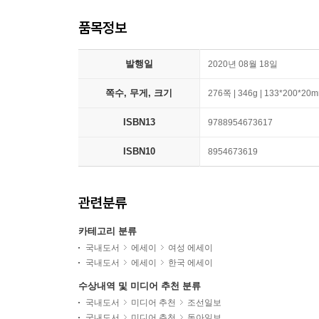
품목정보
발행일
2020년 08월 18일
쪽수, 무게, 크기
276쪽 | 346g | 133*200*20
ISBN13
9788954673617
ISBN10
8954673619
관련분류
카테고리 분류
국내도서
에세이
여성 에세이
국내도서
에세이
한국 에세이
수상내역 및 미디어 추천 분류
국내도서
미디어 추천
조선일보
국내도서
미디어 추천
동아일보