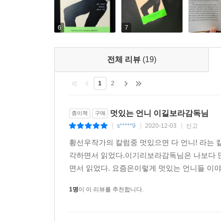
타는 총리가 있는 나라의 문화에 깜짝 놀라지만,
정도가 다를 뿐이다. 결국 중요한 건 다름을 포용하려
6
7
젊은 예술가 이길보라는 그 ‘다름’을 껴안아 훌
서로를 배려하고 존중하는 사회를 상상하게 된다.
전체 리뷰
(19)
차이가 차별의 근거가 될 수 없다는 것은 알았지
1
2
인종차별을 비롯한 무수한 구별짓기가 존재한다. 
그 시도와 모험들이었다. 경계와 경계를 오가며 살아
다름을 받아들이기 위해 속도를 늦출 필요가 있다
멋있는 언니 이길보라감독님
종이책
구매
발걸음을 뗐기에 가능했던 일이다. (_p.9)
s*****9
2020-12-03
신고
|
|
|
황선우작가의 칼럼중 멋있으면 다 언니! 라는
각하면서 읽었다.이기리보라감독님은 나보다 많
면서 읽었다. 요즘은이렇게 멋있는 언니들 이야
1명
이 이 리뷰를 추천합니다.