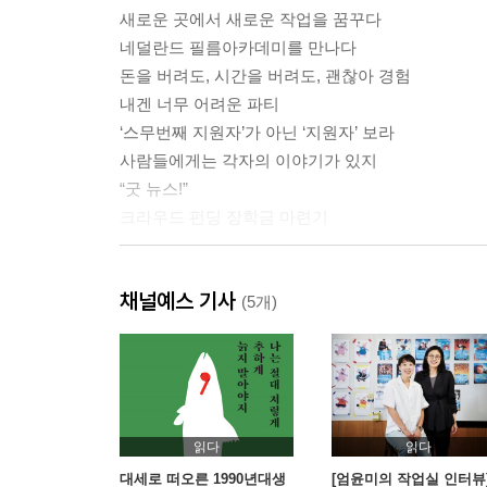
새로운 곳에서 새로운 작업을 꿈꾸다
네덜란드 필름아카데미를 만나다
돈을 버려도, 시간을 버려도, 괜찮아 경험
내겐 너무 어려운 파티
‘스무번째 지원자’가 아닌 ‘지원자’ 보라
사람들에게는 각자의 이야기가 있지
“굿 뉴스!”
크라우드 펀딩 장학금 마련기
2부 화장을 안 해도, 어제와 똑같은 옷을 입어도
채널예스 기사
암스테르다머가 되는 법
(5개)
정장 차림의 총리도 자전거 출퇴근족인 나라
필름아카데미에서의 첫 주
이토록 꿈같은 공간
내 국적이 뭔지는 나도 잘 모르겠어
보라는 보라의 속도대로
읽다
읽다
내가 받은 도움을 돌려주는 것뿐이야
대세로 떠오른 1990년대생
[엄윤미의 작업실 인터뷰