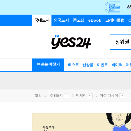
국내도서
외국도서
중고샵
eBook
크레마클럽
C
빠른분야찾기
베스트
신상품
이벤트
바이백
매
웰컴
국내도서
에세이
여성 에세이