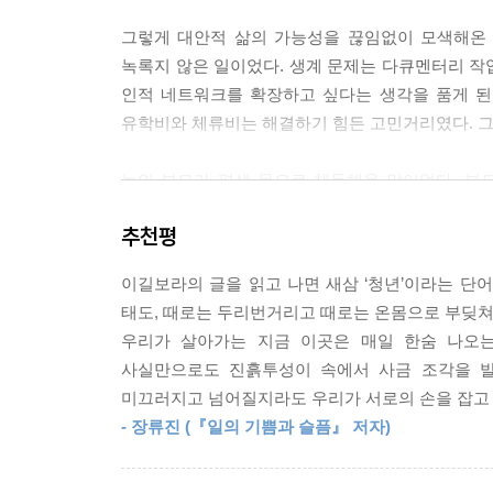
낯선 곳에 와 다른 이들의 시선으로부터 자유로워졌기
그렇게 대안적 삶의 가능성을 끊임없이 모색해온
는다는 게 신기했다. 무엇을 입어도 어떻게 다녀
녹록지 않은 일이었다. 생계 문제는 다큐멘터리 작
는 각자의 삶에서 소중한 것을 찾았다.
인적 네트워크를 확장하고 싶다는 생각을 품게 된
--- p.120~121
유학비와 체류비는 해결하기 힘든 고민거리였다. 그때
“습관을 바꾸는 건 쉽지 않죠. 그런데 꼭 습관을
농인 부모가 평생 몸으로 체득해온 말이었다. 부
기존에 해왔던 방식과 방법론에는 분명히 장점이 존
거기서 만난 젊은 예술가들과 암스테르담의 문화는
자기가 가지고 있는 기술과 방법론을 그냥 버리려고 
추천평
--- p.192
“내 국적이 뭔지는 나도 잘 모르겠어.”
이길보라의 글을 읽고 나면 새삼 ‘청년’이라는 단
정상과 비정상을 가르는 게 의미가 없는 사회
“여기서 산다고 꼭 이 사회에 소속감을 느낄 필요는
태도, 때로는 두리번거리고 때로는 온몸으로 부딪쳐 
느껴서인 건 아니거든요. 소속감을 느끼는 대상이 꼭
우리가 살아가는 지금 이곳은 매일 한숨 나오
이 책은 낯선 세계와 맞닥뜨린 한 젊은 여성 창
있죠. 보라씨한테는 지금의 학교처럼요.”
사실만으로도 진흙투성이 속에서 사금 조각을 발
깨뜨려나가는 성장기다. 필름아카데미 석사과정을 
--- p.223
미끄러지고 넘어질지라도 우리가 서로의 손을 잡고 
여성 영화감독’이라는 맥락이 네덜란드에서는 전혀 
- 장류진 (『일의 기쁨과 슬픔』 저자)
“완전히 배제하지는 말고 일단 시간을 두고 들여다
“사진 속 이 동작 보이시죠? 주먹 쥔 오른손을 왼
확실해야 하고요. 그걸 사용하지 않는다면 왜 사용하