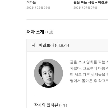
작가들
판을 짜는 사람 – 이길보
보트 트립을 떠나다
작가 편
2021년 12월 16일
2021년 07월 07일
아시안 요리 특별전
수어만이 표현할 수 있는 것
내가 입고 싶은 대로, 내가 먹고 싶은 대로
아내, 남편이 아니라 ‘파트너’로
저자 소개
(1명)
새집 구하기 프로젝트
저 :
이길보라
(이보라)
3부 나만의 방법론 찾기
가질 수 없는 유연함
너도 너의 권리를 말하고 지킬 필요가 있어
글을 쓰고 영화를 찍는 
네가 필요하다면 우리가 노력할게
자랐다. 그로부터 다름과
드디어 입을 열다
며 서로 다른 세계들을 
말라이나의 생일 파티
행에서 돌아온 후 학교로 
배움이란 꿈을 꾸는 것이다
무지갯빛 박수 소리
나만의 방법을 찾는 여정
엄마와 아빠, 네덜란드에 오다
작가와 인터뷰
(2개)