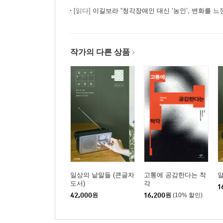
극한의 가족 여행
[읽다]
이길보라 “청각장애인 대신 ‘농인’, 변화를 느
4부 모든 가능성을 열어두고
영화를 세상에 내보여야 하는 이유
작가의 다른 상품
네덜란드의 유일한 한인 친구
A급 편집자와 신인 감독의 만남
괜찮은 조합
거기에 답이 있을 테니까
우리는 창문을 깨고 불을 질러요
꼭 받고 싶은 사과
‘배리어 프리’ 상영회
몸의 기억
에필로그 | 경계와 경계를 감각하다
일상의 낱말들 (큰글자
고통에 공감한다는 착
도서)
각
1
42,000
원
16,200
원
(10% 할인)