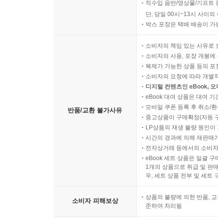
직수입 음반/영상물/기프트 
단, 당일 00시~13시 사이
박스 포장은 택배 배송이 가
소비자의 책임 있는 사유로 
소비자의 사용, 포장 개봉에 
복제가 가능한 상품 등의 포장을 
소비자의 요청에 따라 개별
디지털 컨텐츠인 eBook, 
eBook 대여 상품은 대여 기
모바일 쿠폰 등록 후 취소/환
반품/교환 불가사유
중고상품이 구매확정(자동 
LP상품의 재생 불량 원인이 기
시간의 경과에 의해 재판매가
전자상거래 등에서의 소비자
eBook 세트 상품은 일괄 
1개의 상품으로 취급 및 판매
우, 세트 상품 전부 및 세트
상품의 불량에 의한 반품, 교
소비자 피해보상
준하여 처리됨