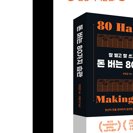
32 지갑을 열 때와 닫을 때를 구분하라
33 날아가는 새를 쫒지 말고 손 안에 든 새를 봐라
34 투자는 무엇이고 소비는 무엇인가
35 꼼꼼하게 챙기면 세금을 아낄 수 있다
PART 06 돈을 낳는 암호를 해독하라
36 황금알이 숨겨진 투자지도를 그려라
37 투기자가 되지 말고 투자자가 되어라
38 리스크가 없다면 믿지 마라
39 폰지 사기는 사라지지 않았다
40 연애하는 것처럼 조화롭게 투자하라
41 금에도 투자할 수 있다
42 안목을 높이면 보물이 보인다
PART 07 주식시장엔 두려움으로 들어서라
43 게임 방식부터 알고 덤벼라
44 파레토의 법칙은 주식시장에서도 통한다