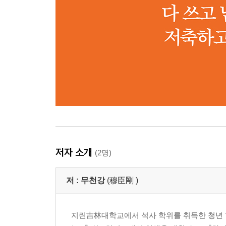
저자 소개
(2명)
저 :
무천강
(穆臣剛 )
지린吉林대학교에서 석사 학위를 취득한 청년 학