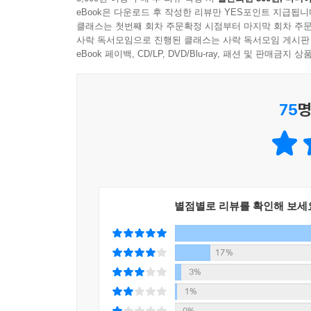
투자나 자산관리는 삶과 떼려야 뗄 수 없다. 보잘것없
김 속에서 주식을 사들인다. 하지만 당신이 산 주식
eBook은 다운로드 후 작성한 리뷰만 YES포인트 지급됩니
기회가 될 수도 있다. 청년이든 중년이든, 결혼을
린다.
클래스는 첫번째 회차 주문확정 시점부터 마지막 회차 주문
플랜’을 짜야 한다. 사실 이 책을 통해 자산관
사락 독서모임으로 진행된 클래스는 사락 독서모임 게시판
시작하기에 늦은 나이가 아니다.
eBook 페이백, CD/LP, DVD/Blu-ray, 패션 및 판매금
* 날씨의 변화를 예측하기 어렵 듯, 인생의 생사화복
보장할 수 없다. 우리가 유일하게 할 수 있는 것은 
당신이 돈을 관리하지 않으면, 돈도 당신을 관리하지
75
명
* 작은 돈의 힘을 무시해선 안 된다. 짧은 시간을 
자산관리는 당신이 일상생활에서 어떻게 해야 적은 
확한 인식을 가지고 굳건한 신념과 필승의 믿음부터
당신을 위해 일하는 것이다.
--- 본문 중에서
“당신이 돈을 관리하지 않으면, 돈도 당신을 관리하지
채권, 보험 등 각종 자산관리 방식을 소개받고 소중
별점별로 리뷰를 확인해 보세
과연 자신의 자산관리 방식이 과학적이라고 자신할 
누구나 한정된 자금을 가지고 있는 만큼 더욱 심
17%
식사에도 영양 배합을 생각하는 것과 마찬가지다.
3%
1%
저자는 우선 장기전의 토대를 다지라고 말한다. 적은
0%