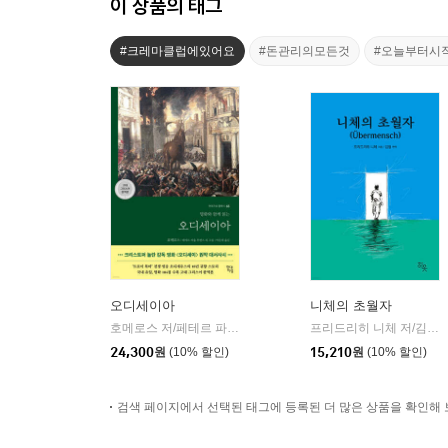
이 상품의 태그
#크레마클럽에있어요
#돈관리의모든것
#오늘부터시
오디세이아
니체의 초월자
호메로스 저/페테르 파울 루벤스 그림/박문재 역
현대지성
프리드리히 니체 저/김철 편역
|
24,300
원
(10% 할인)
15,210
원
(10% 할인)
검색 페이지에서 선택된 태그에 등록된 더 많은 상품을 확인해 