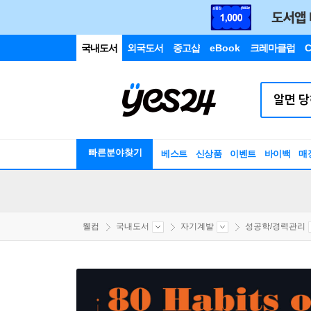
국내도서
외국도서
중고샵
eBook
크레마클럽
C
빠른분야찾기
베스트
신상품
이벤트
바이백
매
웰컴
국내도서
자기계발
성공학/경력관리