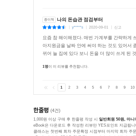
나의 돈습관 점검부터
종이책
y*****s
2020-09-01
신고
|
|
|
요즘 참 해이해졌다. 매번 가계부를 간략하게 쓰
아지원금을 날짜 안에 써야 하는 것도 있어서 좀
뀌어 늘 집에 있다 보니 돈을 더 많이 쓰게 된 것
1명
이 이 리뷰를 추천합니다.
1
2
3
4
5
6
7
8
9
10
한줄평
(4건)
1,000원 이상 구매 후 한줄평 작성 시
일반회원 50원, 마니
eBook은 다운로드 후 작성한 리뷰만 YES포인트 지급됩니
클래스는 첫번째 회차 주문확정 시점부터 마지막 회차 주문