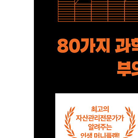
19 일반예금의 활용법은 따로 있다
20 외화정기저축으로 돈을 벌 수 있다
21 마이너스 금리의 칼날은 방패로 막아라
PART 04 잘 쓸 줄 알면 잘 버는 법도 안다
22 할인가의 유혹에 넘어가지 마라
23 간사하게 다가오는 소비자 잉여를 조심하라
24 물건을 살 때는 구매 기준을 분명히 정하라
25 남들이 다 한다면 당신은 하지 마라
26 감당할 수 있는 물고기를 잡아라
27 판매자는 칭찬이라는 함정을 판다
28 미래 전망은 당신이 설계하라
PART 05 수입과 지출의 평행을 맞춰라
29 수입에 맞는 지출이 답이다
30 매력적인 구두쇠가 되라
31 계획에 없던 나가는 돈을 막아라