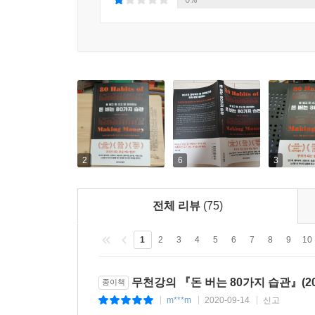
명확하게 이해할 필요를 강조하고, 오히려 ‘양성 채
닥쳐올 ‘마이너스 금리’에 대항할 수 있는 방법 
과감히 투자하라고 강조한다, 그리고 돈을 모으고 불
자산관리 전문가는 인생의 각 단계에는 그에 맞는
아무렇게나 돈을 물 쓰듯 쓰다가 나이 들어서 세
자산관리 기법을 익히고 활용한다면 경제적 자유를
2
6
3
전체 리뷰
(75)
1
2
3
4
5
6
7
8
9
10
무천강의 『돈 버는 80가지 습관』(20
종이책
m***m
2020-09-14
신고
|
|
|