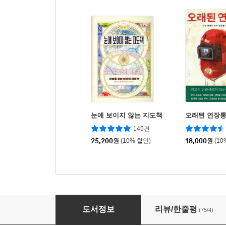
눈에 보이지 않는 지도책
오래된 연장
145건
25,200
원
(10% 할인)
18,000
원
(10
돈 버는 80가지 습관
도서정보
리뷰/한줄평
(75/4)