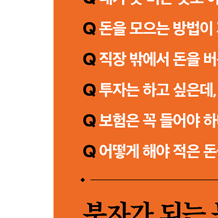
PART 09 자녀에 대한 투자는 아끼지 마라
60 아이를 위한 경제적 부담은 부모 몫이다
61 유비무환의 정신이 필요하다
62 자녀에게 견고한 대피소를 지어주자
63 용돈은 소비를 배우는 학비다
64 자녀에 대한 투자도 줄다리기가 필요하다
PART 10 자기 스타일에 맞게 투자를 맞춰라
65 딩크족도 자산관리는 필수다
66 결혼 전에 자산관리 리허설이 필요하다
67 풍요로운 가정은 현실에서 가능하다
68 현명한 판단이 경제의 간극을 좁힌다
69 지금 얼마 버는지 따지지 말고 멀리 봐라
70 안정적일수록 깊고 넓게 관리하라
71 부유할수록 자산관리에 명확한 목표를 가져라
72 사회초년생이라면 절약기능부터 마스터하라
73 노년의 삶에 안정을 더하라