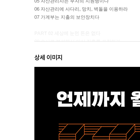
05 자산관리사는 부자의 지원병이다
06 자산관리에 사다리, 망치, 벽돌을 이용하라
07 가계부는 지출의 보안장치다
PART 02 세상에 눈먼 돈은 없다
08 수시로 분석해서 이상 징후를 포착하라
08 신용카드가 당신의 목을 조를 수 있다
상세 이미지
10 빌리면 갚아야 한다는 진리를 잊지 마라
11 당신 어깨에 빚을 짊어지지 마라
12 과도한 채무는 당신을 돈의 노예로 만든다
13 적당한 빚은 당신을 뛰게 한다
14 빚을 쌓아올리지 마라
PART 03 저축은 견고한 방어선이다
15 수입이 있으면 저축할 돈부터 떼라
16 저축, 아는 만큼 벌 수 있다
17 통장에 든 돈을 돌려라
18 수수료는 무조건 내야 하는 것이 아니다