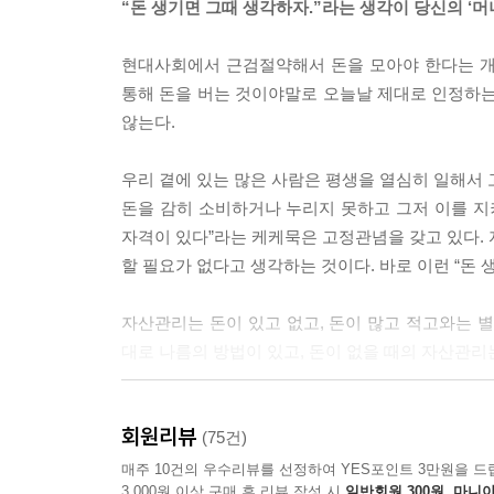
“돈 생기면 그때 생각하자.”라는 생각이 당신의 ‘
들은 수입에 맞는 지출, 간단한 자산관리 경제학에 
현대사회에서 근검절약해서 돈을 모아야 한다는 개념은
* “돈 쓸 줄 아는 것이 곧 돈 버는 것이다.”라는 
통해 돈을 버는 것이야말로 오늘날 제대로 인정하는
는 것과 연관되기 때문이다. 그래서 돈을 벌려면 돈
않는다.
하고 평생 지극히 적은 돈만 소비하다 죽는다. 그런
우리 곁에 있는 많은 사람은 평생을 열심히 일해서 
* 돈은 아껴서 축적되는 것보다 낳아서 생기는 것이 
돈을 감히 소비하거나 누리지 못하고 그저 이를 지
를 긁어모을 수 있는 방법이기도 하다. 그러나 돈을 
자격이 있다”라는 케케묵은 고정관념을 갖고 있다. 
할 필요가 없다고 생각하는 것이다. 바로 이런 “돈 
* 재벌이 되는 상상을 해본 적이 있는가? 생각만으
구가 당신에게 이 환상을 실현시켜주기 위해 자신
자산관리는 돈이 있고 없고, 돈이 많고 적고와는 
까?
대로 나름의 방법이 있고, 돈이 없을 때의 자산관리
* 골동품이나 보석애호가에게 소장은 단순한 취미
자산관리나 투자는 돈 있는 사람들만의 특권이 아
가치가 드러나는 것을 목격한다. 투자자의 능력과 식견
회원리뷰
인구는 중산 계층과 중하 계층이 절대다수를 차지한
(75건)
매주 10건의 우수리뷰를 선정하여 YES포인트 3만원을 드
* 주식시장은 투자자의 천국이자 지옥이기도 하다
3,000원 이상 구매 후 리뷰 작성 시
일반회원 300원, 마니아