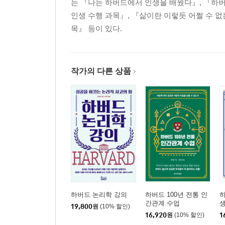
는 『나는 하버드에서 인생을 배웠다』, 『하버
인생 수행 과목』, 『삶이란 이렇듯 어쩔 수 
목』 등이 있다.
작가의 다른 상품
하버드 논리학 강의
하버드 100년 전통 인
하
간관계 수업
생
19,800
원
(10% 할인)
16,920
원
(10% 할인)
1