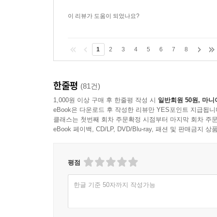
폰지 사기에서 핵분열, 아이스버킷 유행, 책 추천
흥미롭게 펼쳐놓은 이 책은, 호기심 많고 열린 마인
이 리뷰가 도움이 되었나요?
─ 「퍼블리셔스 위클리」
1
2
3
4
5
6
7
8
일상생활에서 수학의 쓰임이란 게 식당에서 팁을 
것보다 우리의 삶이 더 자주 그리고 더 깊이 수학과
─ 「사이언티픽 아메리칸」
한줄평
(81건)
1,000원 이상 구매 후 한줄평 작성 시
일반회원 50원, 마니
eBook은 다운로드 후 작성한 리뷰만 YES포인트 지급됩니
클래스는 첫번째 회차 주문확정 시점부터 마지막 회차 주문
eBook 페이백, CD/LP, DVD/Blu-ray, 패션 및 판매금
평점
한글 기준 50자까지 작성가능