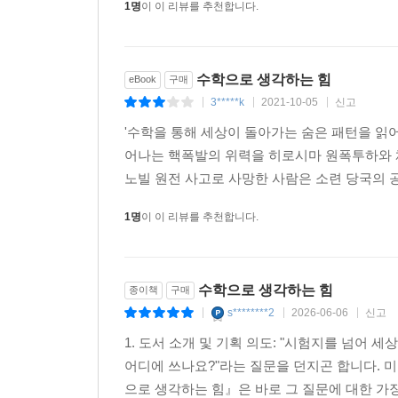
1명
이 이 리뷰를 추천합니다.
6장 〈도무지 끝나지 않는 최적화〉에서는 구글 
숨은 수학을 살펴본다. 자연에서 가장 유명한 알
시사한다.
수학으로 생각하는 힘
eBook
구매
3*****k
2021-10-05
신고
|
|
|
7장 〈팬데믹 시대, 수학은 어떻게 무기가 되는가
'수학을 통해 세상이 돌아가는 숨은 패턴을 읽
전염병에 걸렸을 때 집에서 쉬는 것이 실제 질병
어나는 핵폭발의 위력을 히로시마 원폭투하와 체
기업들이 병가 정책에 꼭 반영해야 할 기준을 제시한
노빌 원전 사고로 사망한 사람은 소련 당국의 공식
1명
이 이 리뷰를 추천합니다.
심지어 ‘수학을 증오하는 사람들의 모임’에서조차 
수다에 즐겁게 동참하게 될 것이다.
─ 「커커스 리뷰」
수학으로 생각하는 힘
종이책
구매
s********2
2026-06-06
신고
|
|
|
이것이 바로 현실 수학! 세상이 이토록 수학적임을 
1. 도서 소개 및 기획 의도: "시험지를 넘어 
─ 「타임스 에듀케이셔널 서플먼트」
어디에 쓰나요?"라는 질문을 던지곤 합니다. 미국의
으로 생각하는 힘』은 바로 그 질문에 대한 가장