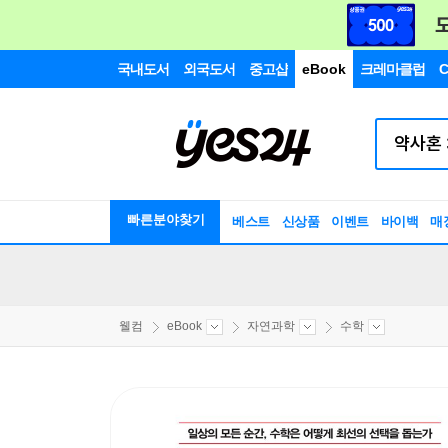
국내도서
외국도서
중고샵
eBook
크레마클럽
C
빠른분야찾기
베스트
신상품
이벤트
바이백
매
웰컴
eBook
자연과학
수학