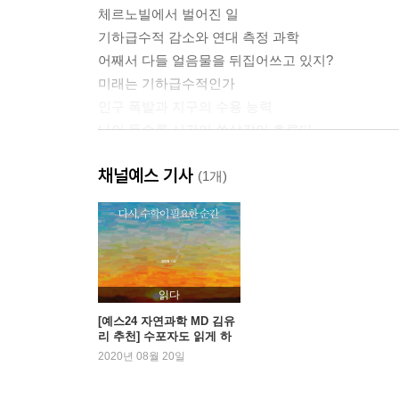
체르노빌에서 벌어진 일
기하급수적 감소와 연대 측정 과학
어째서 다들 얼음물을 뒤집어쓰고 있지?
미래는 기하급수적인가
인구 폭발과 지구의 수용 능력
나이 들수록 시간이 쏜살같이 흐른다
채널예스 기사
2장 암 진단을 받고도 침착을 유지하려면
(1개)
; 민감도와 특이도와 이차 의견 이해하기
개인 유전자 검사를 해보다
비만을 측정하는 공식
생사를 좌우하는 ‘신의 방정식’
병실에서 거짓 경보를 줄이는 방법
읽다
내가 받은 양성 판정이 틀릴 가능성
[예스24 자연과학 MD 김유
리 추천] 수포자도 읽게 하
확실성의 착각에 유의하라
는 재미있는 ‘수학 책’
2020년 08월 20일
두 번의 검사가 낫다