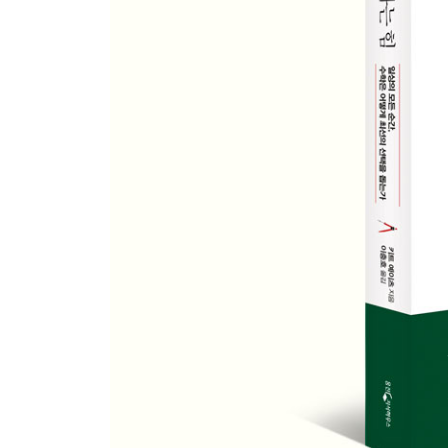
탐욕 알고리듬이 데려다주는 곳
진화는 완벽을 추구하는가
식당을 고를 때 실패율을 낮추는 법
“평정심을 유지하고 알고리듬을 확인하라”
주식 시장을 속인 알고리듬
페이스북은 왜 트렌딩 플랫폼을 없앴나
7장 팬데믹 시대, 수학은 어떻게 무기가 되는가
; S-I-R 모형에서 집단 면역까지, 수리역학의 분투
천연두 사망률을 낮춘 개입
감염 대상군, 감염군, 제거군
전염병 확산 패턴을 읽어내는 수학 모형
훌륭한 모형의 허약한 기반
다음번의 팬데믹은
에볼라 0번 환자
질병 전파의 온갖 정보를 숫자 하나로
얼마 동안 격리시켜야 할까?