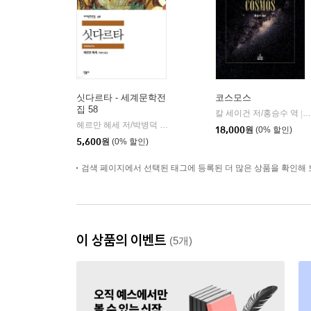
싯다르타 - 세계문학전
코스모스
집 58
칼 세이건 저/홍승수 역
|
헤르만 헤세 저/박병덕 역
민음사
|
18,000
원
(0% 할인)
5,600
원
(0% 할인)
검색 페이지에서 선택된 태그에 등록된 더 많은 상품을 확인해 
이 상품의 이벤트
(5개)