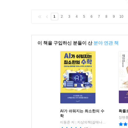
1
2
3
4
5
6
7
8
9
10
이 책을 구입하신 분들이 산
분야 연관 책
AI가 쉬워지는 최소한의 수
확률
학
이동준 저
지상의책(갈매나무)
|