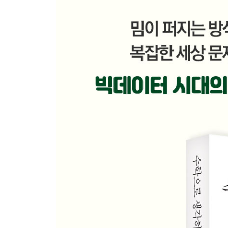
돼지고기가 생명을 위협한다고?
비율 편향을 일으키는 상대 수치
자주 빠지는 통계의 함정, 평균 회귀
속지 않기 위한 3가지 질문
5장 잘못된 자리와 잘못된 시간
; 수 체계가 우리를 곤경에 빠뜨리는 방법
로마가 수학에 약했던 것은 수 체계 탓
9시가 아니라 21시 출발입니다
십이진법의 이점
골칫거리가 된 영국 도량형
밀레니엄 버그에 물린 사람들
컴퓨터의 언어, 이진법
6장 도무지 끝나지 않는 최적화
; 진화에서 SNS까지, 알고리듬의 무한한 잠재력
100만 달러짜리 문제들
전국의 모든 술집을 순례하는 최단 경로