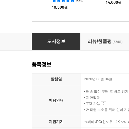
93건
14,000
원
10,500
원
수학으로 생각하는 힘
도서정보
리뷰/한줄평
(67/81)
품목정보
발행일
2020년 08월 04일
배송 없이 구매 후 바로 읽
제한없음
이용안내
TTS 가능
저작권 보호를 위해 인쇄 기
지원기기
크레마 /PC(윈도우 - 4K 모