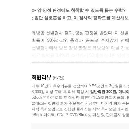
≫ 암 양성 판정에도 침착할 수 있도록 돕는 수학?
; 일단 심호흡을 하고, 이 검사의 정확도를 계산해
유방암 선별검사 결과, 양성 판정을 받았다. 이 선별
확률이 90%라고?! 충격과 공포로 주저앉기 전
선별검사에서 받은 양성 판정은 유방암이 아닐 가능
평균 발병률 0.4%의 조건에서 50대 여성 1만 명이
40명 가운데 참 양성은 90%인 36명이다. 문제는 
1032명 가운데 36명만이 진짜 암인 것이다. ‘열에
회원리뷰
검사의 정밀도를 높이는 아주 단순한 방법이 있는데,
(67건)
(거짓 양성이 많이 나오는) 선별검사로 진행된다.
매주 10건의 우수리뷰를 선정하여 YES포인트 3만원을 드
3,000원 이상 구매 후 리뷰 작성 시
일반회원 300원, 마니아
대개 진단검사인데, 특이도가 훨씬 높아 거짓 양성
eBook은 다운로드 후 작성한 리뷰만 YES포인트 지급됩니
같은 맥락에서, 유방암 선별검사를 매년 받으면, 아
클래스는 첫번째 회차 주문확정 시점부터 마지막 회차 주문
이제 좀 진정이 되는가? 수학의 방에 들어갔다 나온
사락 독서모임으로 진행된 클래스는 사락 독서모임 게시판
좋든 싫든 거짓 양성과 거짓 음성은 피할 수 없다. 
eBook 페이백, CD/LP, DVD/Blu-ray, 패션 및 판매금
관한 문제는 우리 스스로 배워야 한다. 즉, 의심(