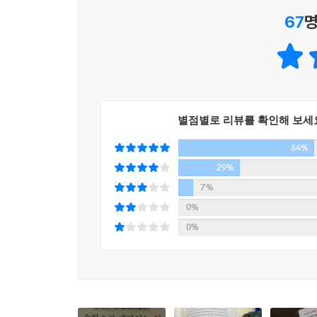
불면의 밤을 보내는 일은 피할 수 있다. 덧붙이자면
67
명
높일 수 있다. (민감도와 특이도와 필터링에 관해서 
≫ 꼬리에 꼬리를 물며 최적 경로로 연결하는 수학 
“셜록 홈즈처럼 읽히는 수학책이라니!” (수학자 스
“알아두면 쓸데있는 신비한 수학 잡학 사전이다” (
“나처럼 수학에 약한 사람도 푹 빠져들어 읽을 수 있
별점별로 리뷰를 확인해 보세
64%
『수학으로 생각하는 힘』은 우리가 사실상 수학 
법을 알려주는 책이다. 이 책에는 방정식이 전혀 
29%
이야기가 가득하다. 꼬리에 꼬리를 물고 이어지는
7%
(혹은 그 반대 경로의) 지적 탐험으로 독자를 안내한
0%
0%
저자는 수학의 응용(또는 오용)이 결정적 원인이
‘차세대 수학 스토리텔러’로 주목받는 응용수학
연결하고 뒤섞는다.
여기에는 에이즈 (거짓) 양성 판정을 받고 지옥 문
살해 누명을 쓴 엄마, 기하급수적 증감을 몰라 큰 