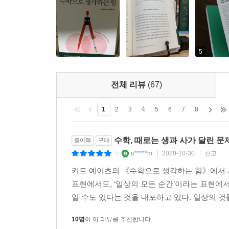
등장한다. 통계적 속임수에 관련된 윤리적 딜레마도 
세상 모든 주제에 관해 수학이 알려줄 것이 아주 
나아가 이 책은 쉽고 단순한 수학 규칙과 도구로
5
뜻밖의 진단 결과를 들었을 때 침착함을 잃지 않는 
삶의 힌트를 터득하게 될 것이다. 또한 커튼 뒤에
전체 리뷰
(67)
확산을 막기 위해 취하는 조치에 수학이 어떤 역할
이는 삶의 무기까지는 아닐지라도 방패는 거뜬히 되
1
2
3
4
5
6
7
8
있음을 보여주는 ‘최적화와 탐욕 알고리듬’에 관한
수는 없는 노릇이니까.
수학, 때로는 생과 사가 달린 문
종이책
구매
n*****m
2020-10-30
신고
|
|
|
≫ 세상 만사의 패턴을 읽어내는 7가지 지적 탐험
키트 예이츠의 《수학으로 생각하는 힘》에서 사
; 밈이 퍼지는 방식에서 전염병 통제에 이르기까지
표현에서도, ‘일상의 모든 순간’이라는 표현에서
빅데이터 시대의 새로운 언어, 수학으로 생각하라
일 수도 있다는 것을 내포하고 있다. 일상의 것들
이 책은 모두 일곱 장으로 구성되었다.
10명
이 이 리뷰를 추천합니다.
1장 〈눈 깜짝할 사이에 변해버린 세상〉에서는 