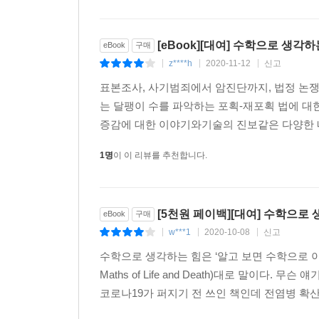
성장하는 방식, 은행에 넣어둔 돈이 아주 느리게 불
감각의 필요를 살핀다.
[eBook][대여] 수학으로 생각하
eBook
구매
z****h
2020-11-12
신고
|
|
|
2장 〈암 진단을 받고도 침착을 유지하려면〉에서는
수 있는지를 살피며, 의학적 판단에 수학적 기준을
표본조사, 사기범죄에서 암진단까지, 법정 논쟁
는 달팽이 수를 파악하는 포획-재포획 법에 
3장 〈수학으로 만들어낸 유죄〉는 추리 소설처럼
증감에 대한 이야기와기술의 진보같은 다양한 내
받은 한 여성의 억울한 옥살이는 오류투성이 확률을
1명
이 이 리뷰를 추천합니다.
상고 끝에 무죄로 석방되었고, 이 재판은 영국 사
오류 등을 살필 것이다.
[5천원 페이백][대여] 수학으로
eBook
구매
4장 〈통계에 속지 않는 법〉은 미디어가 수학을
w***1
2020-10-08
신고
편향, 통계 수치를 교란하는 평균으로의 회귀 등을 
|
|
|
수학으로 생각하는 힘은 ‘알고 보면 수학으로 이
5장 〈잘못된 자리와 잘못된 시간〉은 수 체
Maths of Life and Death)대로 말이다.
사건들에서부터, 고대 문명에서부터 수 체계가 발
코로나19가 퍼지기 전 쓰인 책인데 전염병 확산 
전쟁을 피하려면 간식은 12개들이로 사는 게 가장 