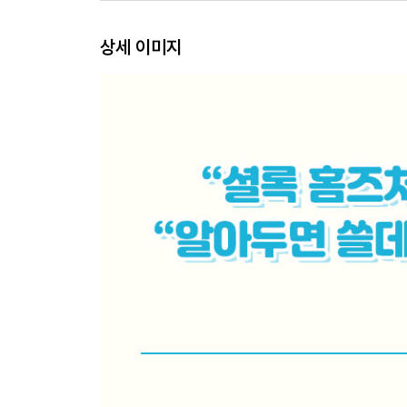
3장 수학으로 만들어낸 유죄
; 확률을 함부로 법정에 세우면 안 되는 이유
상세 이미지
드레퓌스 사건의 엉터리 논증
무죄가 입증되기 전까지는 유죄?
7300만분의 1의 가능성
종속 사건과 독립 사건
생태학적 오류
검사의 오류
주사위를 던져보자
수학은 어떻게 우리 눈을 멀게 하는가
4장 통계에 속지 않는 법
; 맥락의 공백은 신뢰성에 켜진 빨간불
두 사람의 생일이 일치할 확률은?
수치에 권위를 불어넣는 방법
완벽히 망해버린 대선 여론 조사
계산을 해보라, 제대로