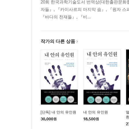
20회 한국과학기술도서 번역상(대한출판문화협
자들』, 『카이사르의 마지막 숨』, 『원자 스파
『바다의 천재들』, 『비...
작가의 다른 상품
[단독] 내 안의 유인원
내 안의 유인원
30,000
원
18,500
원
2