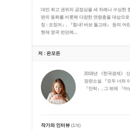
도망치진 않을 거야
언제까지라도 기다릴게
대만 최고 권위의 금정상을 세 차례나 수상한 
에필로그
편의 동화를 비롯해 다양한 연령층을 대상으로 
옮긴이의 말
칭 : 오징어』, 『힘내! 바보 돌고래』 등의 
현재 영국 런던에...
『앙상블』
러블리 오혁 _ 탁경은 / p.007
저 :
은모든
진짜든 가짜든 _ 하유지 / p.047
2018년 《한국경제》
장편소설 『모두 너와 이
벙커의 아이 _ 정명섭 / p.085
『안락』, 그 밖에 『마
201호의 적 _ 은모든 / p.127
급식왕 _ 정은 / p.163
작가와 인터뷰
(1개)