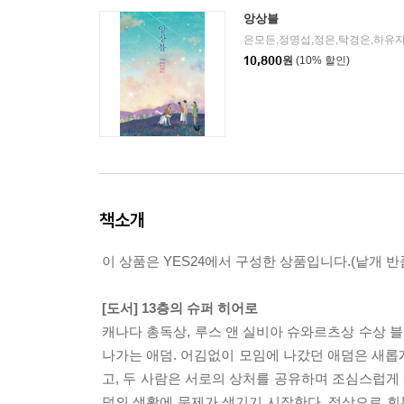
앙상블
은모든,정명섭,정은,탁경은,하유지
10,800
원
(10% 할인)
책소개
이 상품은 YES24에서 구성한 상품입니다.(낱개 반품
[도서] 13층의 슈퍼 히어로
캐나다 총독상, 루스 앤 실비아 슈와르츠상 수상 
나가는 애덤. 어김없이 모임에 나갔던 애덤은 새롭
고, 두 사람은 서로의 상처를 공유하며 조심스럽게
덤의 생활에 문제가 생기기 시작한다. 정상으로 회