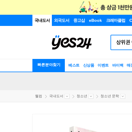
국내도서
외국도서
중고샵
eBook
크레마클럽
C
빠른분야찾기
베스트
신상품
이벤트
바이백
매
웰컴
국내도서
청소년
청소년 문학