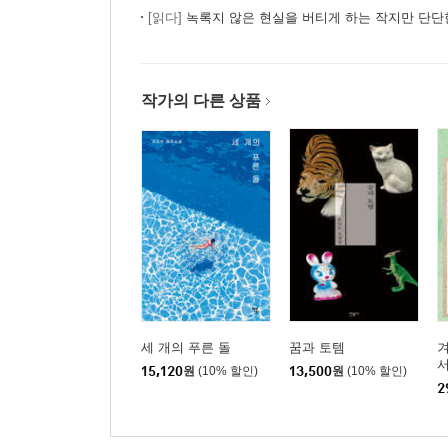
[읽다]
녹록지 않은 현실을 버티게 하는 작지만 단단한
작가의 다른 상품
세 개의 푸른 돌
꿈과 토템
겨
서
15,120
원
(10% 할인)
13,500
원
(10% 할인)
2