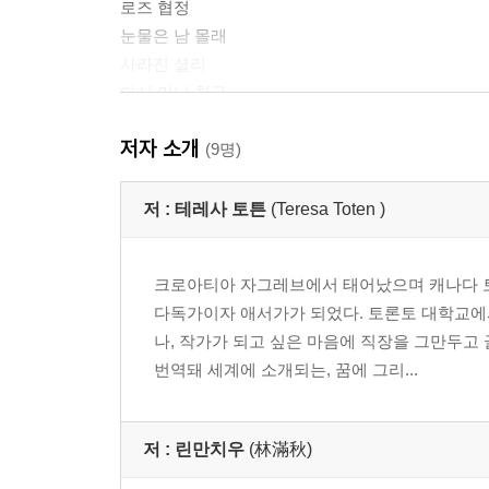
로즈 협정
눈물은 남 몰래
사라진 셜리
다시 만난 친구
첫눈 오는 날
저자 소개
파비의 위로
(9명)
조별 발표
비밀소녀단의 탄생
저 :
테레사 토튼
(Teresa Toten )
디자인 콘테스트
동지에의 반격
크로아티아 자그레브에서 태어났으며 캐나다 토
풀리지 않는 문제
다독가이자 애서가가 되었다. 토론토 대학교에
로즈D의 손목
나, 작가가 되고 싶은 마음에 직장을 그만두고
협박 메일
번역돼 세계에 소개되는, 꿈에 그리...
활동 중단
SHE가 누구야?
흔들리는 비밀소녀단
저 :
린만치우
(林滿秋)
네가 어떻게 그럴 수 있어?