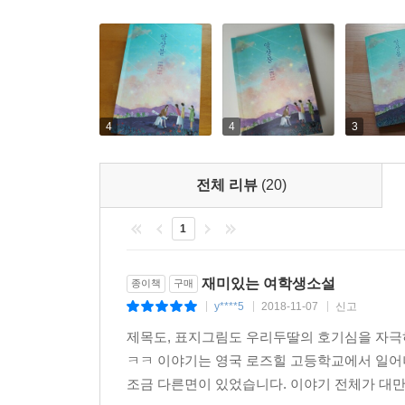
4
4
3
전체 리뷰
(20)
1
재미있는 여학생소설
종이책
구매
y****5
2018-11-07
신고
|
|
|
제목도, 표지그림도 우리두딸의 호기심을 자극
ㅋㅋ 이야기는 영국 로즈힐 고등학교에서 일
조금 다른면이 있었습니다. 이야기 전체가 대만