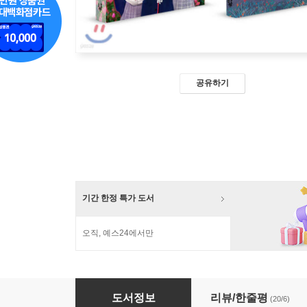
공유하기
기간 한정 특가 도서
오직, 예스24에서만
앙상블+13층의 슈퍼 히어로+로즈힐 고등학교 
도서정보
리뷰/한줄평
(20/6)