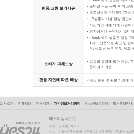
eBook 대여 상품은 대여 기
모바일 쿠폰 등록 후 취소/환
반품/교환 불가사유
중고상품이 구매확정(자동 
LP상품의 재생 불량 원인이 기
시간의 경과에 의해 재판매가
전자상거래 등에서의 소비자
eBook 세트 상품은 일괄 
1개의 상품으로 취급 및 판매
우, 세트 상품 전부 및 세트
상품의 불량에 의한 반품, 교
소비자 피해보상
준하여 처리됨
환불 지연에 따른 배상
대금 환불 및 환불 지연에 
회사소개
인재채용
이용약관
개인정보처리방침
청소년보호정책
도서홍보안내
대표 : 김석환, 최세라
주소 : 서울시 영등포구 은행로 11, 5층~6층(여의도동,일신