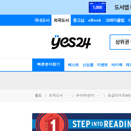
국내도서
외국도서
중고샵
eBook
크레마클럽
C
빠른분야찾기
베스트
신상품
이벤트
바이백
매
웰컴
외국도서
유아/어린이
초급리더 EarlyR