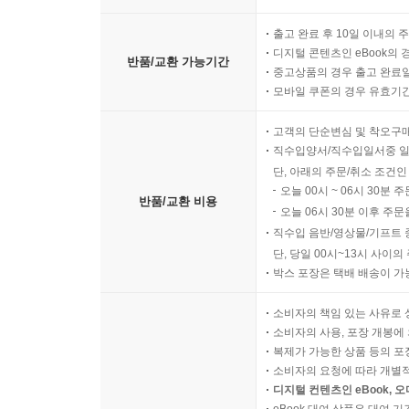
출고 완료 후 10일 이내의 
디지털 콘텐츠인 eBook의 
반품/교환 가능기간
중고상품의 경우 출고 완료일
모바일 쿠폰의 경우 유효기간(
고객의 단순변심 및 착오구
직수입양서/직수입일서중 일
단, 아래의 주문/취소 조건인
오늘 00시 ~ 06시 30분 
반품/교환 비용
오늘 06시 30분 이후 주문
직수입 음반/영상물/기프트 
단, 당일 00시~13시 사이
박스 포장은 택배 배송이 가
소비자의 책임 있는 사유로 
소비자의 사용, 포장 개봉에 
복제가 가능한 상품 등의 포장을 
소비자의 요청에 따라 개별
디지털 컨텐츠인 eBook, 