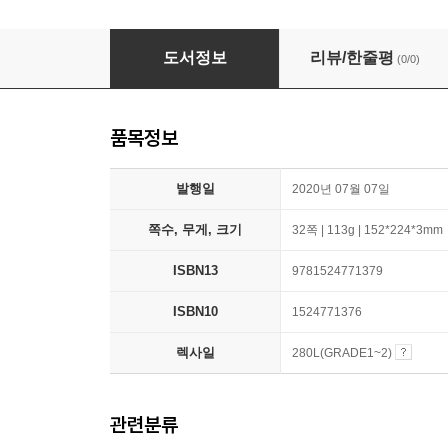
The Evil Princess vs. the Brave Knight: Take
도서정보
리뷰/한줄평
(0/0)
품목정보
발행일
2020년 07월 07일
쪽수, 무게, 크기
32쪽 | 113g | 152*224*3mm
ISBN13
9781524771379
ISBN10
1524771376
렉사일
280L(GRADE1~2)
관련분류