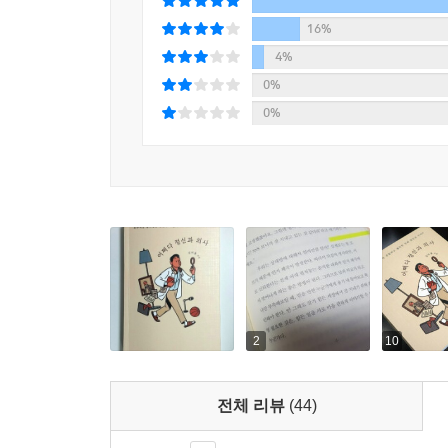
가족에게도 털어놓지 못하는 이야기를 공유하지만
--- p.289
16%
결코 사적인 관계를 맺을 수 없는 환자와 치료자에
4%
패스트푸드, 국밥집, 이탈리안 레스토랑, 호텔 뷔페,
0%
2장은 멀고도 가까운, 환자와 치료자의 관계를 
수 없다. 음식점마다 제공하는 서비스가 확연히 다
0%
치료자에게 가족에게도 하지 않은 내밀한 이야기
이 비싸다고 화를 내거나, 패스트푸드를 먹으러 가서
일상에서는 연결될 수 없다. “친구보다 더 많은 것을 
입맛 등을 고려하여 자신의 취향에 맞는 식당을 찾는
맞는 식당을 다시 찾을 뿐. 정신과도 크게 다르지 않
책에는 환자와 치료자의 관계가 지닌 특수성에 관한 
들이 있다. 메뉴와 시간, 가격이 모두 다르다. 입에
감정이 오간다는 이야기를 솔직하게 털어놓는다. 가장
그렇다.
수는 없는지, 치료가 종결된 후에는 만나도 되는 
--- p.313
저자는 치료자와 환자가 사적인 관계를 맺으면 안 
정신과와 정신 질환을 대하는 우리 사회의 자세도 이
저자는 물론 치료자라고 감정이 없는 것은 아니라고
소리를 내는 것을 넘어, 나머지 사회 구성원들이 
2
10
지원을 해주고픈 사람도, 친구와 소개팅을 해주고
인 발언을 하는 이들의 발언을 더 이상 허용하지 않았
생각을 아주 잠깐의 생각으로만 끝낸다. 치료자의
라고 믿고 싶다. 이 책 또한 그 변화에 기여하는 작
살아나가는 데 훼방을 놓기 때문이라는 것. 저자
전체 리뷰
(44)
강조한다.(129쪽)
--- p.326