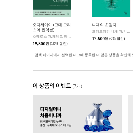
오디세이아 (고대 그리
니체의 초월자
스어 완역본)
프리드리히 니체 저/김철 편역
호메로스 저/페테르 파울 루벤스 그림/박문재 역
현대지성
|
12,500
원
(0% 할인)
19,800
원
(10% 할인)
검색 페이지에서 선택된 태그에 등록된 더 많은 상품을 확인해 
이 상품의 이벤트
(7개)