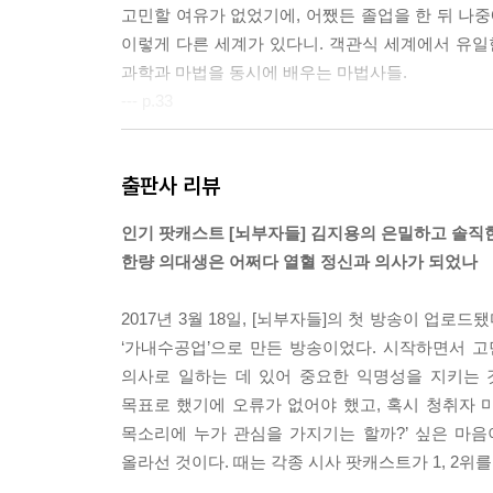
고민할 여유가 없었기에, 어쨌든 졸업을 한 뒤 나중
이렇게 다른 세계가 있다니. 객관식 세계에서 유일
과학과 마법을 동시에 배우는 마법사들.
--- p.33
한 방에 있는 스무 개의 콜 폰이 밤새 울린 횟수를
출판사 리뷰
응하게 된다. 그리고 극한의 상황에 처하면, 분명
둘 파이터로 변해 어디 병동 간호사와 싸웠다는 이야
인기 팟캐스트 [뇌부자들] 김지용의 은밀하고 솔직
뒤 마치 통화 종료음처럼 따라붙는 욕설이 하루 종일
한량 의대생은 어쩌다 열혈 정신과 의사가 되었나
--- p.44
2017년 3월 18일, [뇌부자들]의 첫 방송이 업로
세상에 이런 면접 자리가 또 있을까 싶다. 한 명의
‘가내수공업’으로 만든 방송이었다. 시작하면서 고민
해서 더 파고드는 질문이 돌아온다. 그 자신도 완전 
의사로 일하는 데 있어 중요한 익명성을 지키는 
“예전에 동아리 모임에서 왜 그런 모습을 보인 거예
목표로 했기에 오류가 없어야 했고, 혹시 청취자 마
그동안 스스로는 모르고 있던, 그 자신에 대한 타인
목소리에 누가 관심을 가지기는 할까?’ 싶은 마음이
“이번 지원한 동기들 사이에서 같이 일하고 싶지 않
올라선 것이다. 때는 각종 시사 팟캐스트가 1, 2
10 대 1의 권투 스파링이 벌어지는 느낌이다. 프로