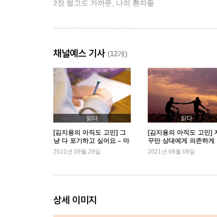
2장 멀고도 가까운, 나의 환자들
무의식에 다가가는 시간
우울한 이야기만 계속 듣는 것, 힘들지 않아요?
채널예스 기사
환자를 잃은 날
(12개)
예약 부도 1년째인 D씨를 기다리는 이유
나라고 감정이 없겠습니까
나만 부족해보일 때
3장 상처받은 그 자리에서 다시 시작하기
읽다
읽다
[김지용의 아직도 고민] 그
[김지용의 아직도 고민] 
냥 다 포기하고 싶어요 – 마
꾸만 상대에게 의존하게
결국에는 사람
지막 회
는 저, 문제인가요?
2021년 09월 28일
2021년 09월 08일
다시 만나기 위한 용기
스스로의 생각보다 강한 당신
그래도 혼자 있고 싶은 당신에게
때로는 필요한 상처
상세 이미지