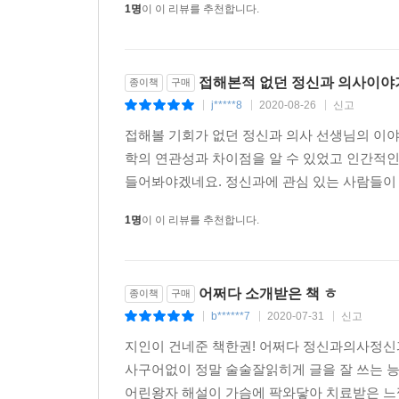
1명
이 이 리뷰를 추천합니다.
‘완벽하지 않아도 충분히 좋은’ 개념은 삶에도 적용할
일기’를 써보라고 권한다.(231쪽) 저자는 내담자
시간을 고민해도 한 줄을 써오지 못하는 사람이 
접해본적 없던 정신과 의사이야
종이책
구매
강조한다. 밥을 챙겨 먹은 것, 회사에 출근한 
j*****8
2020-08-26
신고
|
|
|
내담자들에게 전하면, 그들은 “그건 당연히 해야
접해볼 기회가 없던 정신과 의사 선생님의 이
당연한지도 모르겠고, 설사 당연한 일을 했다고 쳐도 
학의 연관성과 차이점을 알 수 있었고 인간적
들어봐야겠네요. 정신과에 관심 있는 사람들이 
“정신과 의사가 된 그날부터 자주 화가 났다”
정신과 진료를 망설이는 사람의 마음의 문턱을 낮추
1명
이 이 리뷰를 추천합니다.
저자가 진료실에서 본업에 집중하는 것을 넘어, 부족
나는 걸까. 저자는 조기에 치료하면 충분히 회복되어
어쩌다 소개받은 책 ㅎ
종이책
구매
자주 화가 났다.
b******7
2020-07-31
신고
|
|
|
지인이 건네준 책한권! 어쩌다 정신과의사정신
마지막 장에는 그 편견을 깨뜨리려는 저자의 노력과
사구어없이 정말 술술잘읽히게 글을 잘 쓰는 
정신의학을 비롯한 현대 의학이 아직 풀지 못한 숙
어린왕자 해설이 가슴에 팍와닿아 치료받은 느
존재한다는 점을 지적한다. 항암제에 여러 부작용이 