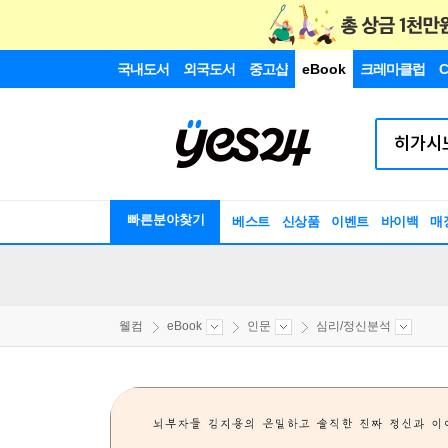
국내도서
외국도서
중고샵
eBook
크레마클럽
C
빠른분야찾기
베스트
신상품
이벤트
바이백
매
웰컴
eBook
인문
심리/정신분석