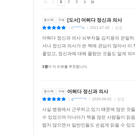
1
2
3
“나는 100점짜리 아빠 대신, 70점짜리 아빠가 되기
완벽하진 않아도 충분히 좋은 삶에 관하여
[도서] 어쩌다 정신과 의사
종이책
구매
c******a
2021-07-26
신고
|
|
|
3장에서는 진료실에서 만난 환자 또는 내담자 들과
어쩌다 정신과 의사 뇌부자들 김지용의 은밀하고 솔
대부분의 상처가 ‘관계’에서 기인한다는 사실을 짚으
서나 정신과 의사가 쓴 책에 관심이 많아서 이
때문에, 그리고 ‘엄마’ 또는 ‘아빠’ 때문에, ‘친구
좋았고, 정신과에 대해 몰랐던 것들도 알게 되어
자세히 들여다보면, 완벽한 사람, 완벽한 관계를 꿈꾸
괜찮은 사람이 주변에 분명히 있었음에도 ‘완벽하지 
1명
이 이 리뷰를 추천합니다.
4장에는 두 아이의 아빠로 ‘완벽한 육아’를 꿈꾸
인생에 큰 영향을 미친다는 것을 체감한 저자는, 배
어쩌다 정신과 의사
종이책
구매
일관되게 반응하기.’ 일단 민감성 면에서는 탈
g********l
2020-09-02
신고
|
|
|
졸려서인지 알아챈다는데, 저자는 도통 알 수 없었
사실 병원에서 근무하고 있기 떄문에 많은 것들
밝게 자랐다. 그렇게 2년을 보낸 어느 날, 출근을
수 있었으며 더나아가 책을 많은 사람들이 읽음
아빠’를 목표로 삼는다. 항상 웃으며 안아주던 아빠가
렵지 않으면서 일반인들도 손쉽게 읽을 수 있도록
저자는 완벽한 부모가 아닌 ‘충분히 좋은 부모’가 되