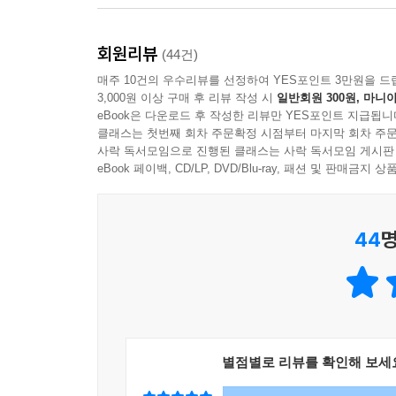
느낀다. 그분들을 통해 이 일이 절대 가볍고 쉽지 않
웬만한 고통 배틀에서 이길 만한 인턴 시절 이야
--- p.132
일하던 기간. 당연히 퇴근은 없다. 좀비처럼 병원을
회원리뷰
(44건)
열 개 정도 놓여 있는 인턴 방에서 몇 명인지 정확
정신과에 와서 상담 치료를 하는 일에는 분명 ‘용기’
매주 10건의 우수리뷰를 선정하여 YES포인트 3만원을 드
뺏기는 일이 흔했다.(44쪽) 어느 날 밤에는, 먹
더 나아지기 위한 어려운 길을 선택하는 일이기 때문
3,000원 이상 구매 후 리뷰 작성 시
일반회원 300원, 마니아
깨달은 일도 있었다.(47쪽)
왜 이런지, 다른 사람은 왜 그러는지 궁금하고 답답
eBook은 다운로드 후 작성한 리뷰만 YES포인트 지급됩니
클래스는 첫번째 회차 주문확정 시점부터 마지막 회차 주문
이 있다. 당신은 스스로 생각하는 것보다 강한 사람
사락 독서모임으로 진행된 클래스는 사락 독서모임 게시판
저자는 이 모든 과정이 필요한 이유, 정신과 의사
--- p.180
eBook 페이백, CD/LP, DVD/Blu-ray, 패션 및 판매금
질환에 관해 좀 더 정확하게 진단하고 치료하려면 정
적당한 자기비난은 스스로의 발전을 위해 도움이 
인턴을 지나 정신과 레지던트가 되는 과정은 어디서
성숙하고 무책임한 사람으로 만들 여지가 있지만, 
44
명
스파링을 벌이는 느낌”이라고 일컬은 정신과 레지던트
한 균형과 긴장이 있어야 삶이 좀 더 단단해지고 건
--- p.219
이야기는 정신과 전공의가 되어 산 속 폐쇄병동에서
담당한다. 우울증, 강박증, 중독, 치매, 성격장애 
“정신과 약 계속 먹으면 안 된다더라. 빨리 끊어!”
안 가지만, 이유가 있다. 조현병과 조울증은 가
물론 부작용은 거의 없는 치료 방법이다. 대신 효과
상담보다는 약물치료에 치중하는 질환이다. 즉, 약물
별점별로 리뷰를 확인해 보세
누구인지 몰라도 참 원망스러웠다. 원망을 넘어 너무
까.