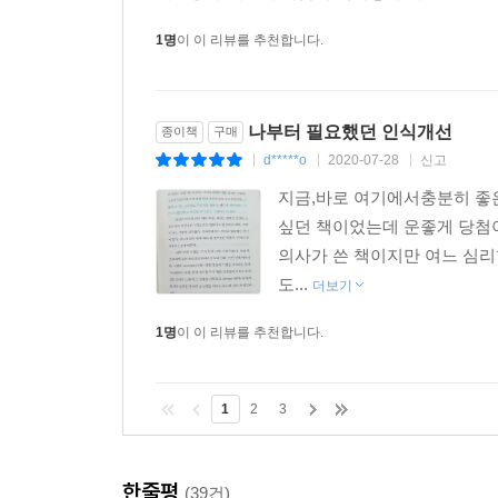
않는데, 유독 정신과 약의 부작용에 민감하다는
1명
이 이 리뷰를 추천합니다.
항목’이기에 부작용을 최소화하기 위한 방법을 찾는
저자는 꿈꾼다. ‘몇 년 전만해도 아무렇지 않게
나부터 필요했던 인식개선
종이책
구매
그렇게 더 나은 인식이 자리 잡는 사회가 되었으면’ 
d*****o
2020-07-28
신고
|
|
|
이 책은 그동안 정신과 의사가 쓴 책 중 가장 ‘솔직
지금,바로 여기에서충분히 좋은
대해서는 생각하지 않았다. 막연히 마음이 힘들거나 
싶던 책이었는데 운좋게 당첨이 
책에는 그렇게 생각해온 것이 미안하고 무색할 정도로
의사가 쓴 책이지만 여느 심리
도...
더보기
왜 이렇게까지 솔직해야 했을까? 의사의 ‘권위’
1명
이 이 리뷰를 추천합니다.
했을까? 이 책을 먼저 읽은 작가 서늘한여름밤의 말
비슷한, 아주 평범한 사람이라는 걸 알게 된다면 그
망설이는 누군가에게 문턱을 낮추는 트리거이자 든
1
2
3
한줄평
(39건)