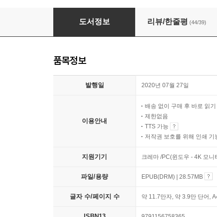
어쩌다 정신과 의사
도서정보
리뷰/한줄평
(44/39)
품목정보
발행일
2020년 07월 27일
배송 없이 구매 후 바로 읽
제한없음
이용안내
TTS 가능
저작권 보호를 위해 인쇄 기
지원기기
크레마 /PC(윈도우 - 4K 모
파일/용량
EPUB(DRM) | 28.57MB
글자 수/페이지 수
약 11.7만자, 약 3.9만 단어, 
ISBN13
9791156758365