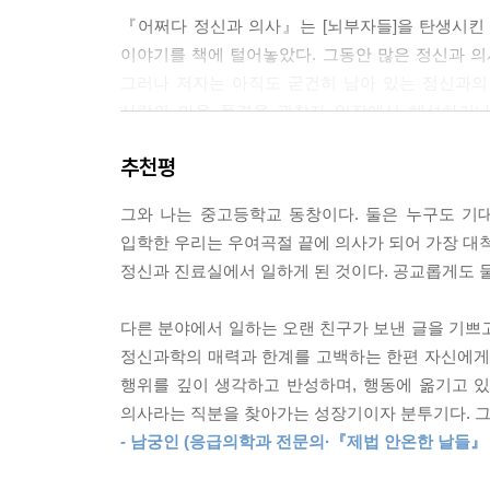
--- p.57
『어쩌다 정신과 의사』는 [뇌부자들]을 탄생시킨
이야기를 책에 털어놓았다. 그동안 많은 정신과 의
정신과 의사가 되어서 먼저 가장 처음 목격한 것은 
그러나 저자는 아직도 굳건히 남아 있는 정신과의 
바뀌어갔다. 망상의 내용이 무엇이든, 환청의 주인
사람의 마음 풍경을 관찰자 입장에서 해석하거나 
“제가 잘못 생각했던 걸 수도 있겠네요.”
내부자들만 아는 정신과 의사’ 그리고 ‘인간 김지용’
“와… 제가 그런 생각을 했었다니…. 정말 스스로도 
추천평
그 약물도 몸속에 들어가야 힘을 발휘할 수 있으니,
1장에는 공부는 곧잘 했으나 뭘 해야 할지 막막해
--- pp.71-72
그와 나는 중고등학교 동창이다. 둘은 누구도 기
시절 꿈은 고고학자였다. 그러나 “과거를 파헤치기보
입학한 우리는 우여곡절 끝에 의사가 되어 가장 대척
결국 이과로 선회, 수능 한 방으로 의대에 간 에피
그 어떤 치료자도 모든 치료에 성공할 수는 없다. 
정신과 진료실에서 일하게 된 것이다. 공교롭게도 둘
적성에 안 맞는 것 같다’며 게임과 농구에만 몰두하
자책해서는 안 된다. 나 자신의 한계점을 인정하고,
좋았으련만, 다시 ‘그때 의대를 써보라고 했던’
한 것에 좌절감을 느끼던 1년차 전공의 때의 잘못된
다른 분야에서 일하는 오랜 친구가 보낸 글을 기쁘
선선히 그만두라고 한 것. 구석에 몰리자 그는 의대
볍게 보는 오만한 생각일 것이다.
정신과학의 매력과 한계를 고백하는 한편 자신에게 
타이틀을 내려놓기도 두려웠다고 고백한다. 더 이상
--- p.112
행위를 깊이 생각하고 반성하며, 행동에 옮기고 있
결심한다.(33쪽)
의사라는 직분을 찾아가는 성장기이자 분투기다. 그
잘 회복된, 그래서 떠나간 분들에게 고맙다. 그분들
- 남궁인 (응급의학과 전문의·『제법 안온한 날들』
정신과 ‘내부자’ 김지용이 피 땀 눈물로 엮은 슬기
웠다. 내게 자신감을 심어주기도 했다. 잘 회복되지