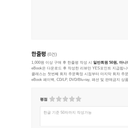
울림을 준다. 기차를 보고 첫눈에 반했던 철도공
아들도 형의 이름을 따라서 두쇠로 지었다가 민
철도종사원양성소를 거쳐 당시 드물었던 조선인 기
공장노동자를 전전하며 독립운동가로 활동하다 투옥
실존인물이나 이철과 아지트 부부였다가 실제 부부 연
연락책을 맡았던 박선옥 등의 인물은 형제의 이야기
한줄평
(0건)
한편 황석영이 꿈처럼 그려내는 이야기 속에서 돋
세상을 뜨게 되자 백만의 누이동생 이막음이 형제
1,000원 이상 구매 후 한줄평 작성 시
일반회원 50원, 마니
eBook은 다운로드 후 작성한 리뷰만 YES포인트 지급됩니
“방직공장에 취직하러 왔다가 혼자된 둘째 오빠를 위
클래스는 첫번째 회차 주문확정 시점부터 마지막 회차 주문
대한 여러가지 전설을 만들어”(94면)내곤 했는데,
eBook 페이백, CD/LP, DVD/Blu-ray, 패션 및 판매금
모습을 보인 터였다. 특히, “누구든지 처음 만나
놀라게” 해 “별명이 ‘신통방통 신금이’였다”(24
타고난 예지력으로 집안에 닥친 고난을 현명하게 
평점
한글 기준 50자까지 작성가능
문학사적 위업을 달성한 거장의 강한 필치