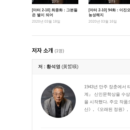
읽다
읽다
[마터 2-10] 최종화 : 그분들
[마터 2-10] 94화 : 이진
은 별이 되어
농성해지
2020년 03월 18일
2020년 03월 16일
저자 소개
(1명)
저 :
황석영
(黃晳暎)
1943년 만주 장춘에서
계』 신인문학상을 수상
을 시작했다. 주요 작품
산》, 《오래된 정원》, 