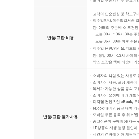
모바일 쿠폰의 경우 유효기간(
고객의 단순변심 및 착오구
직수입양서/직수입일서중 일
단, 아래의 주문/취소 조건인
오늘 00시 ~ 06시 30분 
반품/교환 비용
오늘 06시 30분 이후 주문
직수입 음반/영상물/기프트 
단, 당일 00시~13시 사이
박스 포장은 택배 배송이 가
소비자의 책임 있는 사유로 
소비자의 사용, 포장 개봉에 
복제가 가능한 상품 등의 포장을 
소비자의 요청에 따라 개별
디지털 컨텐츠인 eBook, 
eBook 대여 상품은 대여 기
모바일 쿠폰 등록 후 취소/환
반품/교환 불가사유
중고상품이 구매확정(자동 
LP상품의 재생 불량 원인이 기
시간의 경과에 의해 재판매가