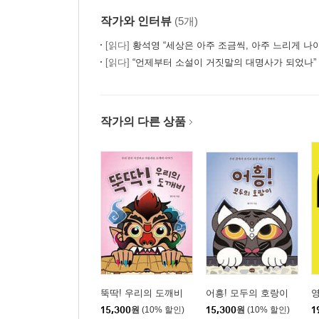
작가와 인터뷰
(5개)
[읽다]
황석영 “세상은 아주 조금씩, 아주 느리게 나
[읽다]
“언제부터 소설이 거짓말의 대명사가 되었나” 
작가의 다른 상품
뚝딱! 우리의 도깨비
어흥! 모두의 호랑이
영
15,300
원
(10% 할인)
15,300
원
(10% 할인)
1