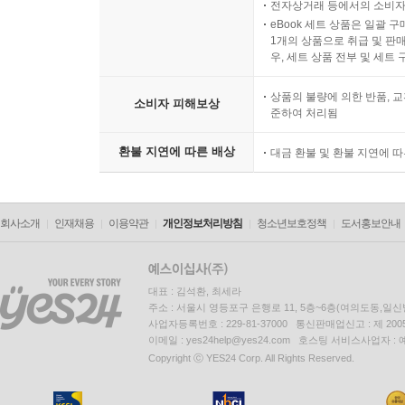
전자상거래 등에서의 소비자
eBook 세트 상품은 일괄 
1개의 상품으로 취급 및 판매
우, 세트 상품 전부 및 세트
상품의 불량에 의한 반품, 교
소비자 피해보상
준하여 처리됨
환불 지연에 따른 배상
대금 환불 및 환불 지연에 
회사소개
인재채용
이용약관
개인정보처리방침
청소년보호정책
도서홍보안내
대표 : 김석환, 최세라
주소 : 서울시 영등포구 은행로 11, 5층~6층(여의도동,일신
사업자등록번호 : 229-81-37000 통신판매업신고 : 제 200
이메일 : yes24help@yes24.com 호스팅 서비스사업자 :
Copyright ⓒ YES24 Corp. All Rights Reserved.