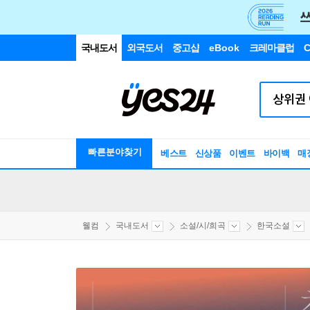
국내도서
외국도서
중고샵
eBook
크레마클럽
C
빠른분야찾기
베스트
신상품
이벤트
바이백
매
웰컴
국내도서
소설/시/희곡
한국소설