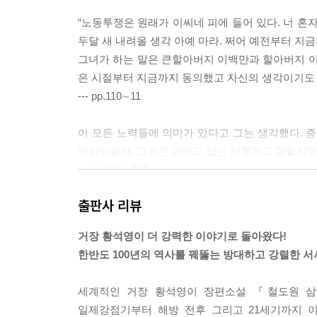
“노동투쟁은 원래가 이씨네 피에 들어 있다. 너 혼자 
두달 새 내려올 생각 아예 마라. 쩌어 예전부터 지금
그녀가 하는 말은 큰할아버지 이백만과 할아버지 이
은 시절부터 지금까지 동의했고 자신의 생각이기도 
--- pp.110∼11
이 모든 노력들에 의미가 있다고 그는 생각했다.
엇이었을까. 그것은 아마도 삶은 지루하고 힘들지만
--- pp.206∼207
출판사 리뷰
“너 굴뚝 위에 혼자 있는 거 같지?”
“할머니하구 이렇게 같이 있잖아요.”
거장 황석영이 더 강력한 이야기로 돌아왔다!
그녀는 손자의 손목을 잡아 이끌었다.
한반도 100년의 역사를 꿰뚫는 방대하고 강렬한 서
“저어기 하늘에 별들 좀 보아. 수백 수천만의 사람이
진오는 다시 어린것이 되어 할머니의 손을 잡고 영
세계적인 거장 황석영이 장편소설 『철도원 삼
--- p.213
일제강점기부터 해방 전후 그리고 21세기까지 