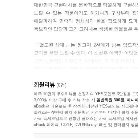
대한민국 근현대사를 문학적으로 탁월하게 구현해냈
모녀는 저녁조차 먹지 못하고 고구마까지 빼앗겨 
느낄 수 있는 작품이기도 하거니와 구상부터 집
부르짖었다.
애달파하며 민족의 정체성과 한을 집요하게 묘파
“같이 좀 살자, 못된 것들아. 같이 좀 살아.”
독보적인 입담과 그가 그려내는 생생한 인물들은 우
이진오는 그녀가 말하려던 충분한 한마디가 바로 이
“노동자가 높은 데로 올라와 사람들에게 자기 처지와
『철도원 삼대』는 원고지 2천매가 넘는 압도적
게 말했어. 어쨌든 세상은 조금씩 아주 조금씩 나아
묘미를 한껏 느낄 수 있다. 이 소설은 이백만 이
--- p.410
공장 노동자인 이진오의 이야기가 큰 축을 이룬다.
다섯개에 죽은 사람들의 이름을 각각 붙여주고 그들에
이진오는 지금 굴뚝 위에서 자신이 겪고 있는 외로움
‘신금이’, 어릴 적 동무 ‘깍새’, 금속노조 노동자
의 빛나는 창문들과 강변도로 위를 끊임없이 흘러
회원리뷰
이어져 자신에게 전해진 삶의 의미를 곱씹는다. “
(0건)
걸 실감한다. 그는 버려지거나 잊힌 것도 아니고 그
살아낸다.”(207면)
매주 10건의 우수리뷰를 선정하여 YES포인트 3만원을 드
3,000원 이상 구매 후 리뷰 작성 시
일반회원 300원, 마니아
--- p.412
eBook은 다운로드 후 작성한 리뷰만 YES포인트 지급됩니
역사와 허구,
클래스는 첫번째 회차 주문확정 시점부터 마지막 회차 주문
현재와 과거를 오가는 마술적 리얼리즘
사락 독서모임으로 진행된 클래스는 사락 독서모임 게시판
eBook 페이백, CD/LP, DVD/Blu-ray, 패션 및 판매금
공장이 밀집된 영등포지역을 중심으로 한 삼대의 