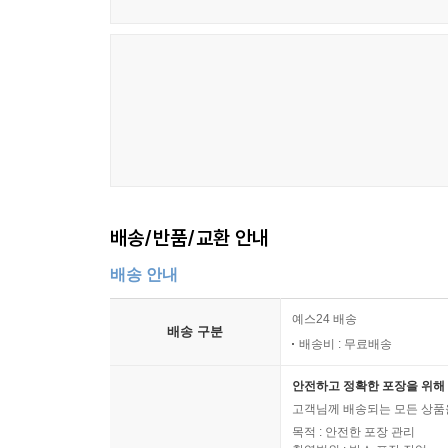
황석영은 ‘작가의 말’을 통해 우리 근현대문
산업노동자들의 삶을 반영한 소설이 드물다는 점”
전면에 내세워 그들의 근현대 백여년에 걸친 삶
결과물이다. 문학평론가 한기욱은 “염상섭의 『
일제강점기와 분단의 역사, 현재의 노동운동까지를 
1970년 단편소설 「탑」으로 조선일보 신춘문예에
한국문학의 발전을 위해 반세기 동안 현역으로서 쉼
먼지에 지나지 않을지도 모”르며, “세상은 느리게
배송/반품/교환 안내
말한다. ‘하늘도 아니고 땅도 아닌’ 사십오 미터 
여린 잎들이 무성해지듯 작가가 오래 품어온 ‘철
배송 안내
것이다. 더불어 대한민국을 살아가는 노동자로서 
해줄 작품으로 오래 기억될 것임을 믿어 의심치 않는
예스24 배송
배송 구분
배송비 : 무료배송
이것은 유년기의 추억이 깃든 내 고향의 이야기
안전하고 정확한 포장을 위해 
채워넣으면서 한국 노동자들에게 헌정하려 한다.(작가의
고객님께 배송되는 모든 상품을
목적 : 안전한 포장 관리