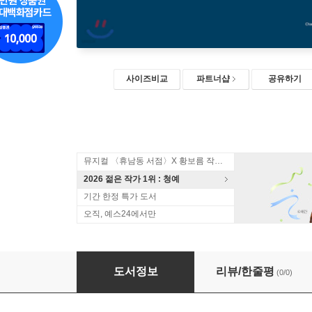
사이즈비교
파트너샵
공유하기
뮤지컬 〈휴남동 서점〉X 황보름 작가 북토크
2026 젊은 작가 1위 : 청예
기간 한정 특가 도서
오직, 예스24에서만
철도원 삼대 2 (큰글자도서)
도서정보
리뷰/한줄평
(0/0)