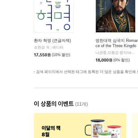
환자 혁명 (큰글자책)
영한대역 삼국지 Roma
ce of the Three Kingdo
조한경 저
에디터
|
ms 17 (큰글자도서)
나관중,모종강 원저/브레윗 테일러,지민준 공역
17,550
원
(10% 할인)
18,000
원
(0% 할인)
검색 페이지에서 선택된 태그에 등록된 더 많은 상품을 확인해 
이 상품의 이벤트
(11개)