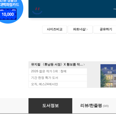
사이즈비교
파트너샵
공유하기
뮤지컬 〈휴남동 서점〉X 황보름 작가 북토크
2026 젊은 작가 1위 : 청예
기간 한정 특가 도서
오직, 예스24에서만
철도원 삼대 2 (큰글자도서)
도서정보
리뷰/한줄평
(0/0)