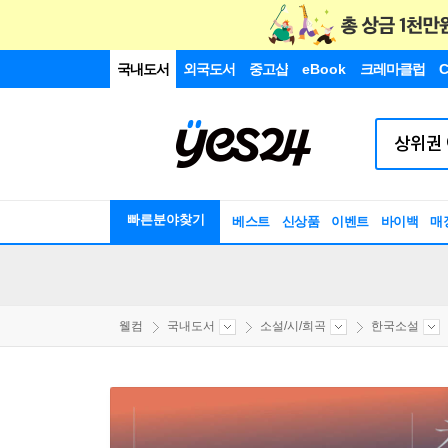
국내도서
외국도서
중고샵
eBook
크레마클럽
C
빠른분야찾기
베스트
신상품
이벤트
바이백
매
웰컴
국내도서
소설/시/희곡
한국소설