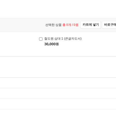
카트에 넣기
바로구
선택한 상품
총
0
개 /
0
원
철도원 삼대 1 (큰글자도서)
30,000
원