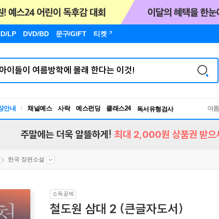
D/LP
DVD/BD
문구
/GIFT
티켓
장안내
채널예스
사락
예스펀딩
클래스24
독서유형검사
여
RBTI Lab
독서유형검사
주말에는 더욱 알뜰하게!
최대 2,000원 상품권 받으
한국 장편소설
소득공제
철도원 삼대 2 (큰글자도서)