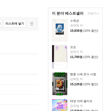
이 분야 베스트셀러
더보기
수족관
매
리스트에 넣기
유래혁 저
15,930
원
(10% 할인)
모순
양귀자 저
11,700
원
(10% 할인)
빵충 사육 준수 사항
김혜영 저
15,120
원
(10% 할인)
태양 아래 올리브
김초엽 저
17,820
원
(10% 할인)