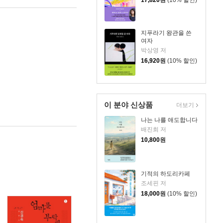
지푸라기 왕관을 쓴
여자
박상영 저
16,920
원
(10% 할인)
이 분야 신상품
더보기
나는 나를 애도합니다
배진희 저
10,800
원
기적의 하도리카페
조세핀 저
18,000
원
(10% 할인)