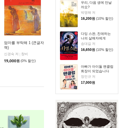
우리, 다음 생에 만날
까요?
박영해 저
16,200
원
(10% 할인)
다잉 스완, 친애하는
나의 살해자에게
엄마를 부탁해 1 (큰글자
송대길 저
책)
16,650
원
(10% 할인)
신경숙 저
창비
|
19,000
원
(0% 할인)
아빠가 아이돌 팬클럽
회장이 되었습니다
정민규 저
17,000
원