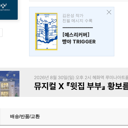
김은성 작가
친필 메시지 수록
---------------
[예스리커버]
빵야 TRIGGER
배송/반품/교환