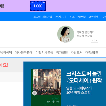
로그인
회원가입
마이페이지
카트
주문/배송
고객센터
Gl
름방학혜택
예사단독판매
이달의사은품
특가할인
추천도서
대량/법인
세요!