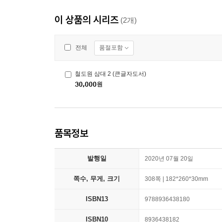
이 상품의 시리즈
(2개)
품절포함
전체
철도원 삼대 2 (큰글자도서)
30,000
원
품목정보
발행일
2020년 07월 20일
쪽수, 무게, 크기
308쪽 | 182*260*30mm
ISBN13
9788936438180
ISBN10
8936438182