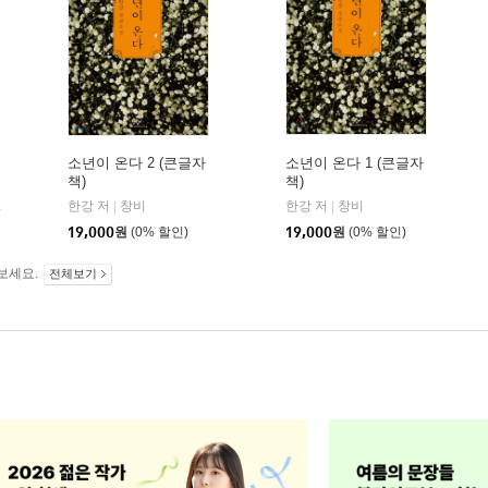
소년이 온다 2 (큰글자
소년이 온다 1 (큰글자
책)
책)
리더스원
한강 저
창비
한강 저
창비
|
|
19,000
원
(0% 할인)
19,000
원
(0% 할인)
보세요.
전체보기