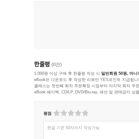
공장이 밀집된 영등포지역을 중심으로 한 삼대의 
울림을 준다. 기차를 보고 첫눈에 반했던 철도공
아들도 형의 이름을 따라서 두쇠로 지었다가 민
철도종사원양성소를 거쳐 당시 드물었던 조선인 기
공장노동자를 전전하며 독립운동가로 활동하다 투옥
실존인물이나 이철과 아지트 부부였다가 실제 부부 연
연락책을 맡았던 박선옥 등의 인물은 형제의 이야기
한줄평
(0건)
한편 황석영이 꿈처럼 그려내는 이야기 속에서 돋
세상을 뜨게 되자 백만의 누이동생 이막음이 형제
1,000원 이상 구매 후 한줄평 작성 시
일반회원 50원, 마니
eBook은 다운로드 후 작성한 리뷰만 YES포인트 지급됩니
“방직공장에 취직하러 왔다가 혼자된 둘째 오빠를 위
클래스는 첫번째 회차 주문확정 시점부터 마지막 회차 주문
대한 여러가지 전설을 만들어”(94면)내곤 했는데,
eBook 페이백, CD/LP, DVD/Blu-ray, 패션 및 판매금
모습을 보인 터였다. 특히, “누구든지 처음 만나
놀라게” 해 “별명이 ‘신통방통 신금이’였다”(24
타고난 예지력으로 집안에 닥친 고난을 현명하게 
평점
한글 기준 50자까지 작성가능
문학사적 위업을 달성한 거장의 강한 필치