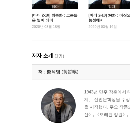
읽다
읽다
[마터 2-10] 최종화 : 그분들
[마터 2-10] 94화 : 이진
은 별이 되어
농성해지
2020년 03월 18일
2020년 03월 16일
저자 소개
(1명)
저 :
황석영
(黃晳暎)
1943년 만주 장춘에서
계』 신인문학상을 수상
을 시작했다. 주요 작품
산》, 《오래된 정원》, 