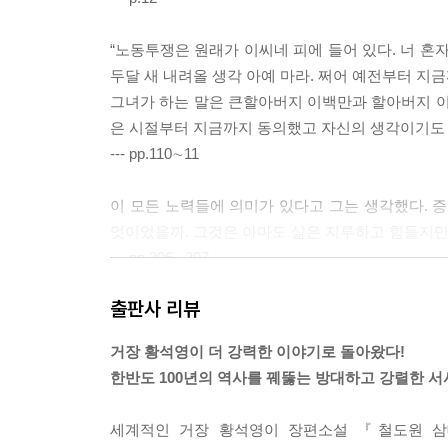
“노동투쟁은 원래가 이씨네 피에 들어 있다. 너 혼자 
두달 새 내려올 생각 아예 마라. 쩌어 예전부터 지금
그녀가 하는 말은 큰할아버지 이백만과 할아버지 이
은 시절부터 지금까지 동의했고 자신의 생각이기도 
--- pp.110∼11
이 모든 노력들에 의미가 있다고 그는 생각했다.
엇이었을까. 그것은 아마도 삶은 지루하고 힘들지만
--- pp.206∼207
출판사 리뷰
“너 굴뚝 위에 혼자 있는 거 같지?”
“할머니하구 이렇게 같이 있잖아요.”
거장 황석영이 더 강력한 이야기로 돌아왔다!
그녀는 손자의 손목을 잡아 이끌었다.
한반도 100년의 역사를 꿰뚫는 방대하고 강렬한 서
“저어기 하늘에 별들 좀 보아. 수백 수천만의 사람이
진오는 다시 어린것이 되어 할머니의 손을 잡고 영
세계적인 거장 황석영이 장편소설 『철도원 삼
--- p.213