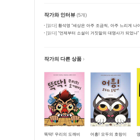
작가와 인터뷰
(5개)
[읽다]
황석영 “세상은 아주 조금씩, 아주 느리게 나
[읽다]
“언제부터 소설이 거짓말의 대명사가 되었나” 
작가의 다른 상품
뚝딱! 우리의 도깨비
어흥! 모두의 호랑이
영