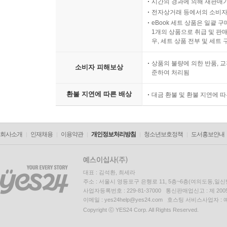
시간의 경과에 의해 재판매가
전자상거래 등에서의 소비자
eBook 세트 상품은 일괄 
1개의 상품으로 취급 및 판매
우, 세트 상품 전부 및 세트
상품의 불량에 의한 반품, 교
소비자 피해보상
준하여 처리됨
환불 지연에 따른 배상
대금 환불 및 환불 지연에 
회사소개
인재채용
이용약관
개인정보처리방침
청소년보호정책
도서홍보안내
대표 : 김석환, 최세라
주소 : 서울시 영등포구 은행로 11, 5층~6층(여의도동,일신
사업자등록번호 : 229-81-37000 통신판매업신고 : 제 200
이메일 : yes24help@yes24.com 호스팅 서비스사업자 :
Copyright ⓒ YES24 Corp. All Rights Reserved.