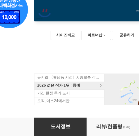
사이즈비교
파트너샵
공유하기
뮤지컬 〈휴남동 서점〉X 황보름 작가 북토크
2026 젊은 작가 1위 : 청예
기간 한정 특가 도서
오직, 예스24에서만
철도원 삼대 2 (큰글자도서)
도서정보
리뷰/한줄평
(0/0)