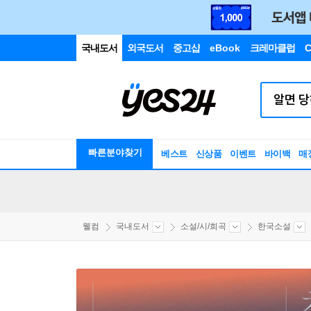
국내도서
외국도서
중고샵
eBook
크레마클럽
C
빠른분야찾기
베스트
신상품
이벤트
바이백
매
웰컴
국내도서
소설/시/희곡
한국소설