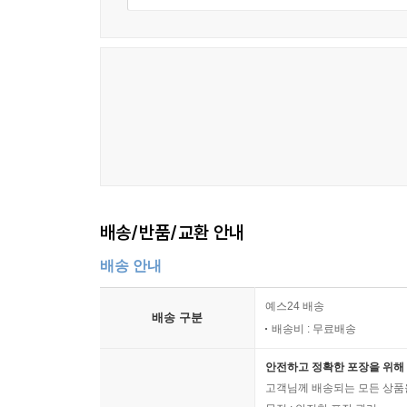
황석영은 ‘작가의 말’을 통해 우리 근현대문
산업노동자들의 삶을 반영한 소설이 드물다는 점”
전면에 내세워 그들의 근현대 백여년에 걸친 삶
결과물이다. 문학평론가 한기욱은 “염상섭의 『
일제강점기와 분단의 역사, 현재의 노동운동까지를 
1970년 단편소설 「탑」으로 조선일보 신춘문예에
한국문학의 발전을 위해 반세기 동안 현역으로서 쉼
먼지에 지나지 않을지도 모”르며, “세상은 느리게
배송/반품/교환 안내
말한다. ‘하늘도 아니고 땅도 아닌’ 사십오 미터 
여린 잎들이 무성해지듯 작가가 오래 품어온 ‘철
배송 안내
것이다. 더불어 대한민국을 살아가는 노동자로서 
해줄 작품으로 오래 기억될 것임을 믿어 의심치 않는
예스24 배송
배송 구분
배송비 : 무료배송
이것은 유년기의 추억이 깃든 내 고향의 이야기
안전하고 정확한 포장을 위해 
채워넣으면서 한국 노동자들에게 헌정하려 한다.(작가의
고객님께 배송되는 모든 상품을