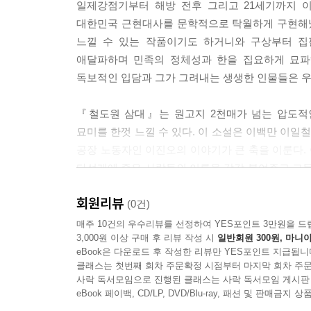
일제강점기부터 해방 전후 그리고 21세기까지 
대한민국 근현대사를 문학적으로 탁월하게 구현해냈
모녀는 저녁조차 먹지 못하고 고구마까지 빼앗겨 
느낄 수 있는 작품이기도 하거니와 구상부터 집
부르짖었다.
애달파하며 민족의 정체성과 한을 집요하게 묘파
“같이 좀 살자, 못된 것들아. 같이 좀 살아.”
독보적인 입담과 그가 그려내는 생생한 인물들은 우
이진오는 그녀가 말하려던 충분한 한마디가 바로 이
“노동자가 높은 데로 올라와 사람들에게 자기 처지와
『철도원 삼대』는 원고지 2천매가 넘는 압도적
게 말했어. 어쨌든 세상은 조금씩 아주 조금씩 나아
묘미를 한껏 느낄 수 있다. 이 소설은 이백만 이
--- p.410
공장 노동자인 이진오의 이야기가 큰 축을 이룬다.
다섯개에 죽은 사람들의 이름을 각각 붙여주고 그들에
이진오는 지금 굴뚝 위에서 자신이 겪고 있는 외로움
‘신금이’, 어릴 적 동무 ‘깍새’, 금속노조 노동자
의 빛나는 창문들과 강변도로 위를 끊임없이 흘러
회원리뷰
이어져 자신에게 전해진 삶의 의미를 곱씹는다. “
(0건)
걸 실감한다. 그는 버려지거나 잊힌 것도 아니고 그
살아낸다.”(207면)
매주 10건의 우수리뷰를 선정하여 YES포인트 3만원을 드
3,000원 이상 구매 후 리뷰 작성 시
일반회원 300원, 마니아
--- p.412
eBook은 다운로드 후 작성한 리뷰만 YES포인트 지급됩니
역사와 허구,
클래스는 첫번째 회차 주문확정 시점부터 마지막 회차 주문
현재와 과거를 오가는 마술적 리얼리즘
사락 독서모임으로 진행된 클래스는 사락 독서모임 게시판
eBook 페이백, CD/LP, DVD/Blu-ray, 패션 및 판매금