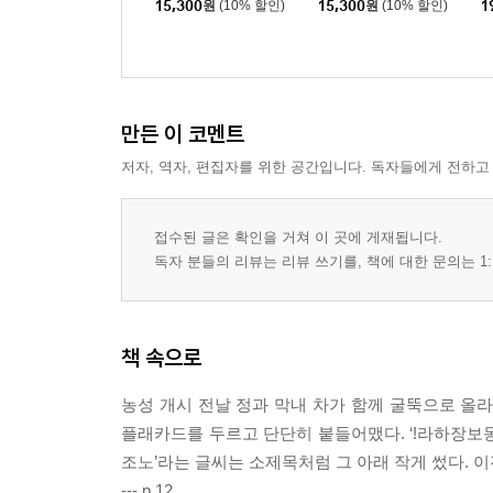
15,300
원
(10% 할인)
15,300
원
(10% 할인)
1
만든 이 코멘트
저자, 역자, 편집자를 위한 공간입니다. 독자들에게 전하고
접수된 글은 확인을 거쳐 이 곳에 게재됩니다.
독자 분들의 리뷰는 리뷰 쓰기를, 책에 대한 문의는 1:
책 속으로
농성 개시 전날 정과 막내 차가 함께 굴뚝으로 올
플래카드를 두르고 단단히 붙들어맸다. ‘!라하장보
조노’라는 글씨는 소제목처럼 그 아래 작게 썼다. 
--- p.12