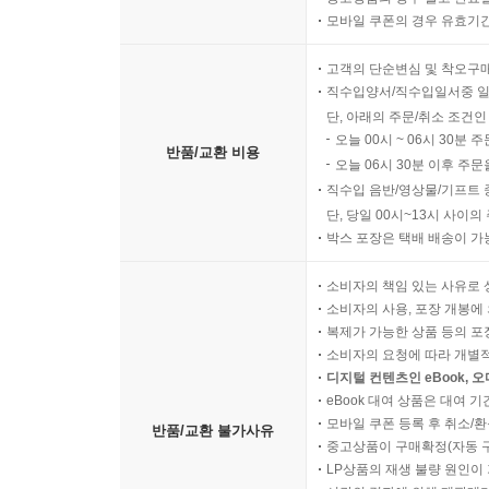
모바일 쿠폰의 경우 유효기간(
고객의 단순변심 및 착오구
직수입양서/직수입일서중 일
단, 아래의 주문/취소 조건인
오늘 00시 ~ 06시 30분 
반품/교환 비용
오늘 06시 30분 이후 주문
직수입 음반/영상물/기프트 
단, 당일 00시~13시 사이
박스 포장은 택배 배송이 가
소비자의 책임 있는 사유로 
소비자의 사용, 포장 개봉에 
복제가 가능한 상품 등의 포장을 
소비자의 요청에 따라 개별
디지털 컨텐츠인 eBook, 
eBook 대여 상품은 대여 기
모바일 쿠폰 등록 후 취소/환
반품/교환 불가사유
중고상품이 구매확정(자동 
LP상품의 재생 불량 원인이 기