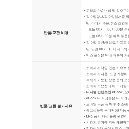
고객의 단순변심 및 착오구
직수입양서/직수입일서중 일
단, 아래의 주문/취소 조건인
오늘 00시 ~ 06시 30분 
반품/교환 비용
오늘 06시 30분 이후 주문
직수입 음반/영상물/기프트 
단, 당일 00시~13시 사이
박스 포장은 택배 배송이 가
소비자의 책임 있는 사유로 
소비자의 사용, 포장 개봉에 
복제가 가능한 상품 등의 포장을 
소비자의 요청에 따라 개별
디지털 컨텐츠인 eBook, 
eBook 대여 상품은 대여 기
모바일 쿠폰 등록 후 취소/환
반품/교환 불가사유
중고상품이 구매확정(자동 
LP상품의 재생 불량 원인이 기
시간의 경과에 의해 재판매가
전자상거래 등에서의 소비자