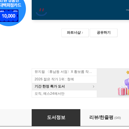
파트너샵
공유하기
뮤지컬 〈휴남동 서점〉X 황보름 작가 북토크
2026 젊은 작가 1위 : 청예
기간 한정 특가 도서
오직, 예스24에서만
철도원 삼대 1 (큰글자도서)
도서정보
리뷰/한줄평
(0/0)