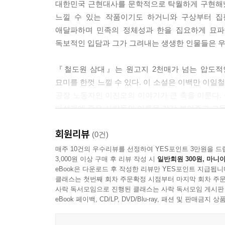
대한민국 근현대사를 문학적으로 탁월하게 구현해냈
모녀는 저녁조차 먹지 못하고 고구마까지 빼앗겨 
느낄 수 있는 작품이기도 하거니와 구상부터 집
부르짖었다.
애달파하며 민족의 정체성과 한을 집요하게 묘파
“같이 좀 살자, 못된 것들아. 같이 좀 살아.”
독보적인 입담과 그가 그려내는 생생한 인물들은 우
이진오는 그녀가 말하려던 충분한 한마디가 바로 이
“노동자가 높은 데로 올라와 사람들에게 자기 처지와
『철도원 삼대』는 원고지 2천매가 넘는 압도적
게 말했어. 어쨌든 세상은 조금씩 아주 조금씩 나아
묘미를 한껏 느낄 수 있다. 이 소설은 이백만 이
--- p.410
공장 노동자인 이진오의 이야기가 큰 축을 이룬다.
다섯개에 죽은 사람들의 이름을 각각 붙여주고 그들에
이진오는 지금 굴뚝 위에서 자신이 겪고 있는 외로움이
‘신금이’, 어릴 적 동무 ‘깍새’, 금속노조 노동자
딩들의 빛나는 창문들과 강변도로 위를 끊임없이 
회원리뷰
이어져 자신에게 전해진 삶의 의미를 곱씹는다. “
(0건)
다는 걸 실감한다. 그는 버려지거나 잊힌 것도 아니
살아낸다.”(207면)
매주 10건의 우수리뷰를 선정하여 YES포인트 3만원을 드
3,000원 이상 구매 후 리뷰 작성 시
일반회원 300원, 마니아
--- p.412
eBook은 다운로드 후 작성한 리뷰만 YES포인트 지급됩니
역사와 허구,
클래스는 첫번째 회차 주문확정 시점부터 마지막 회차 주문
현재와 과거를 오가는 마술적 리얼리즘
사락 독서모임으로 진행된 클래스는 사락 독서모임 게시판
eBook 페이백, CD/LP, DVD/Blu-ray, 패션 및 판매금
공장이 밀집된 영등포지역을 중심으로 한 삼대의 