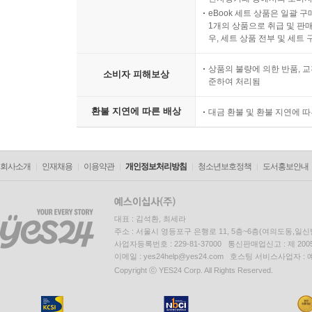
eBook 세트 상품은 일괄 
1개의 상품으로 취급 및 판매
우, 세트 상품 전부 및 세트
상품의 불량에 의한 반품, 교
소비자 피해보상
준하여 처리됨
환불 지연에 따른 배상
대금 환불 및 환불 지연에 
회사소개
인재채용
이용약관
개인정보처리방침
청소년보호정책
도서홍보안내
대표 : 김석환, 최세라
주소 : 서울시 영등포구 은행로 11, 5층~6층(여의도동,일신
사업자등록번호 : 229-81-37000 통신판매업신고 : 제 200
이메일 : yes24help@yes24.com 호스팅 서비스사업자 :
Copyright ⓒ YES24 Corp. All Rights Reserved.