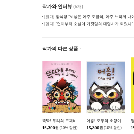
작가와 인터뷰
(5개)
[읽다]
황석영 “세상은 아주 조금씩, 아주 느리게 나
[읽다]
“언제부터 소설이 거짓말의 대명사가 되었나” 
작가의 다른 상품
뚝딱! 우리의 도깨비
어흥! 모두의 호랑이
영
15,300
원
(10% 할인)
15,300
원
(10% 할인)
1