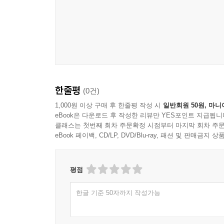
울림을 준다. 기차를 보고 첫눈에 반했던 철도공
아들도 형의 이름을 따라서 두쇠로 지었다가 민
철도종사원양성소를 거쳐 당시 드물었던 조선인 기
공장노동자를 전전하며 독립운동가로 활동하다 투옥
실존인물이나 이철과 아지트 부부였다가 실제 부부 연
연락책을 맡았던 박선옥 등의 인물은 형제의 이야기
한줄평
(0건)
한편 황석영이 꿈처럼 그려내는 이야기 속에서 돋
세상을 뜨게 되자 백만의 누이동생 이막음이 형제
1,000원 이상 구매 후 한줄평 작성 시
일반회원 50원, 마니
eBook은 다운로드 후 작성한 리뷰만 YES포인트 지급됩니
“방직공장에 취직하러 왔다가 혼자된 둘째 오빠를 위
클래스는 첫번째 회차 주문확정 시점부터 마지막 회차 주문
대한 여러가지 전설을 만들어”(94면)내곤 했는데,
eBook 페이백, CD/LP, DVD/Blu-ray, 패션 및 판매금
모습을 보인 터였다. 특히, “누구든지 처음 만나
놀라게” 해 “별명이 ‘신통방통 신금이’였다”(24
타고난 예지력으로 집안에 닥친 고난을 현명하게 
평점
한글 기준 50자까지 작성가능
문학사적 위업을 달성한 거장의 강한 필치
황석영은 ‘작가의 말’을 통해 우리 근현대문