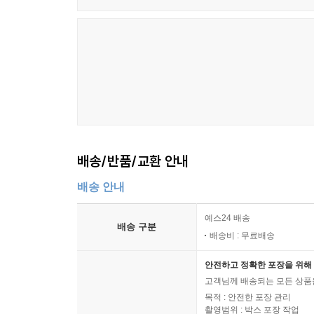
산업노동자들의 삶을 반영한 소설이 드물다는 점”
전면에 내세워 그들의 근현대 백여년에 걸친 삶
결과물이다. 문학평론가 한기욱은 “염상섭의 『
일제강점기와 분단의 역사, 현재의 노동운동까지를 
1970년 단편소설 「탑」으로 조선일보 신춘문예에
한국문학의 발전을 위해 반세기 동안 현역으로서 쉼
먼지에 지나지 않을지도 모”르며, “세상은 느리게
배송/반품/교환 안내
말한다. ‘하늘도 아니고 땅도 아닌’ 사십오 미터 
여린 잎들이 무성해지듯 작가가 오래 품어온 ‘철
배송 안내
것이다. 더불어 대한민국을 살아가는 노동자로서 
해줄 작품으로 오래 기억될 것임을 믿어 의심치 않는
예스24 배송
배송 구분
배송비 : 무료배송
이것은 유년기의 추억이 깃든 내 고향의 이야기
안전하고 정확한 포장을 위해 
채워넣으면서 한국 노동자들에게 헌정하려 한다.(작가의
고객님께 배송되는 모든 상품을
목적 : 안전한 포장 관리
촬영범위 : 박스 포장 작업