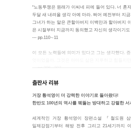
“노동투쟁은 원래가 이씨네 피에 들어 있다. 너 혼자 
두달 새 내려올 생각 아예 마라. 쩌어 예전부터 지금
그녀가 하는 말은 큰할아버지 이백만과 할아버지 이
은 시절부터 지금까지 동의했고 자신의 생각이기도 
--- pp.110∼11
이 모든 노력들에 의미가 있다고 그는 생각했다.
엇이었을까. 그것은 아마도 삶은 지루하고 힘들지만
--- pp.206∼207
출판사 리뷰
“너 굴뚝 위에 혼자 있는 거 같지?”
“할머니하구 이렇게 같이 있잖아요.”
거장 황석영이 더 강력한 이야기로 돌아왔다!
그녀는 손자의 손목을 잡아 이끌었다.
한반도 100년의 역사를 꿰뚫는 방대하고 강렬한 서
“저어기 하늘에 별들 좀 보아. 수백 수천만의 사람이
진오는 다시 어린것이 되어 할머니의 손을 잡고 영
세계적인 거장 황석영이 장편소설 『철도원 삼
--- p.213
일제강점기부터 해방 전후 그리고 21세기까지 