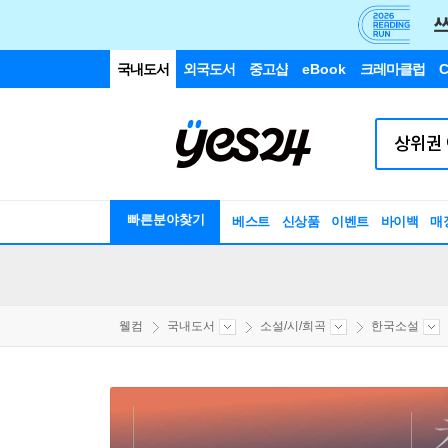
국내도서
외국도서
중고샵
eBook
크레마클럽
C
빠른분야찾기
베스트
신상품
이벤트
바이백
매
웰컴
국내도서
소설/시/희곡
한국소설