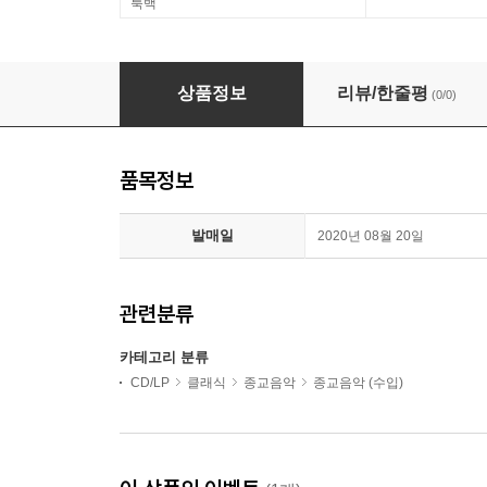
룩백
Thibault Noally 스카를라티: 성 테오도시아의 순교 (A. S
상품정보
리뷰/한줄평
(0/0)
품목정보
발매일
2020년 08월 20일
관련분류
카테고리 분류
CD/LP
클래식
종교음악
종교음악 (수입)