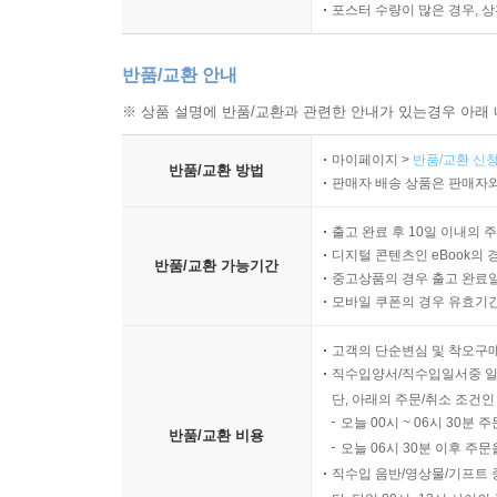
포스터 수량이 많은 경우, 
반품/교환 안내
※ 상품 설명에 반품/교환과 관련한 안내가 있는경우 아래 
마이페이지 >
반품/교환 신청
반품/교환 방법
판매자 배송 상품은 판매자와
출고 완료 후 10일 이내의 
디지털 콘텐츠인 eBook의 
반품/교환 가능기간
중고상품의 경우 출고 완료일
모바일 쿠폰의 경우 유효기간(
고객의 단순변심 및 착오구
직수입양서/직수입일서중 일
단, 아래의 주문/취소 조건인
오늘 00시 ~ 06시 30분 
반품/교환 비용
오늘 06시 30분 이후 주문
직수입 음반/영상물/기프트 