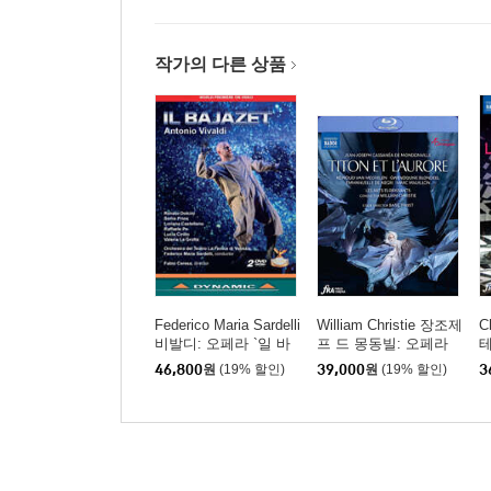
작가의 다른 상품
Federico Maria Sardelli
William Christie 장조제
C
비발디: 오페라 `일 바
프 드 몽동빌: 오페라
테
야제` (Vivaldi: `Il Bajaz
'티통과 오로르' (Jean-J
르
46,800
원
(19% 할인)
39,000
원
(19% 할인)
3
et`)
oseph Cassanea de M
o
ondonville: Titon et l'Au
e
rore)