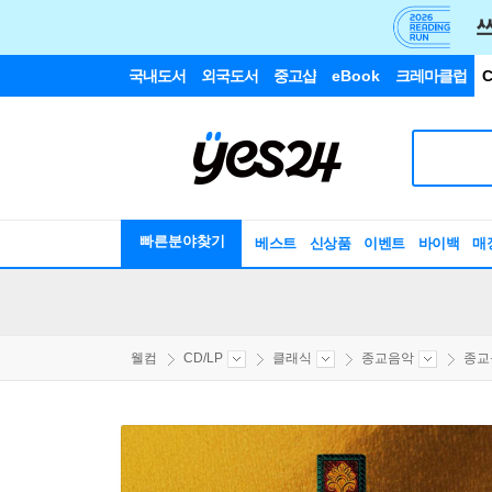
국내도서
외국도서
중고샵
eBook
크레마클럽
C
빠른분야찾기
베스트
신상품
이벤트
바이백
매
웰컴
CD/LP
클래식
종교음악
종교