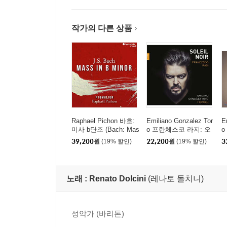
작가의 다른 상품
Raphael Pichon 바흐:
Emiliano Gonzalez Tor
E
미사 b단조 (Bach: Mas
o 프란체스코 라지: 오
o
s in b minor, BWV 232)
르페오의 눈물 (France
'
39,200
원
(19% 할인)
22,200
원
(19% 할인)
3
sco Rasi: Indarno Feb
ve
o)
노래 :
Renato Dolcini
(레나토 돌치니)
성악가 (바리톤)