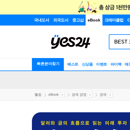
국내도서
외국도서
중고샵
eBook
크레마클럽
C
빠른분야찾기
베스트
신상품
이벤트
바이백
매
웰컴
eBook
경제 경영
경제