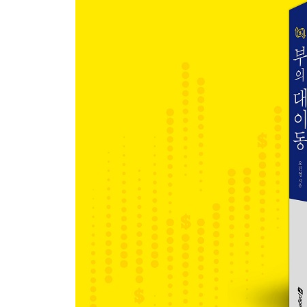
-제로 금리와 다시 시작된 양적완화
-대규모 감세, 트럼프 행정부의 판단 착오
-‘세계 1위 산유국’에 닥친 악재
-차별적 성장 기조는 계속될 것인가?
위안화의 인기는 왜 시들해졌나
-왜 모두가 ‘위안화 투자’를 외쳤을까?
-한국과 중국 간의 특수성을 고려해야
펀더멘털이 강한 한국 원화의 매력
-이머징 국가들의 힘겨운 경기 부양
-‘IMF 사태’의 아픈 기억
-외환위기의 발생 원인과 과정
-한국 경제, 그때와 무엇이 어떻게 다른가?
-한국 국채의 매력: 구조적 무역 흑자
-한국 국채의 매력: 환율의 안정성
‘달러 스마일’로 보는 달러의 미래