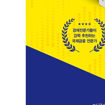
-9.11 테러 이후 늘어난 달러 유동성
-‘달러 스마일’의 진짜 의미
-하방을 방어해주는 자산, 달러
위기는 다시 찾아올까?
-위기는 늘 반복된다
-한국, 최악의 시나리오에 대비하라
-한국의 위기는 일본의 위기와 다르다
달러 패권에 대한 앞으로의 전망
-중동 산유국의 도전(1970년대)
-엔화의 부상(1980년대)
-유로화의 탄생(2000년대)
-위안화의 도전(2000년대)
-지금, 달러 투자가 갖는 의미