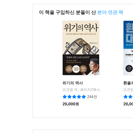
이 책을 구입하신 분들이 산
분야 연관 책
위기의 역사
환율
오건영 저
페이지2북스
오건영
|
244건
20,000
원
20,0