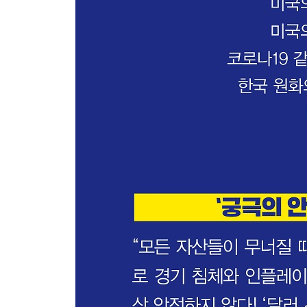
■ PART 3 금 투자 편
초저금리의 장기화, ‘황금의 시대’가 돌아왔다
금은 안전 자산인가?
-안전 자산이 주식시장처럼 요동친다?
-궁극의 안전 자산, 달러
유가 전쟁으로 보는 ‘원자재 금’의 특성
-유가와 금값의 상관관계
-원자재시장이 가진 태생적 문제
-원유시장을 둘러싼 산유국들 간의 전쟁
-공급 과잉과 수요의 위축이 가져온 카오스
-원자재로서의 금이 가진 투자 매력은?
-귀금속으로서의 금
시장을 움직이는 실물 화폐, 금의 비밀
-금본위제의 탄생과 금 가격 상승의 역사