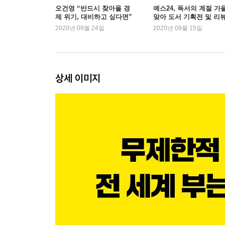
기준금리 변동이 가져오는 나비효과
오건영 “반드시 찾아올 경
예스24, 독서의 계절 가
제 위기, 대비하고 싶다면”
맞아 도서 기획전 및 리
-과열과 냉각 사이, 절묘한 균형 잡기
이벤트 진행
2020년 09월 24일
2020년 09월 15일
-기준금리가 내렸는데 시장금리가 오르는 이유는?
불안함이 만든 추가 금리, 회사채 스프레드
-회사채 스프레드는 경제 위기의 지표?
상세 이미지
■ PART 2 달러 투자 편
‘궁극의 안전 자산’ 달러로 포트폴리오를 보호하라
달러 강세의 배경에는 금융위기가 있었다
-미국 집값이 계속 오를 수 있었던 이유
-‘자산유동화’라는 마법이 불러온 후폭풍
-미국의 독보적 성장 그리고 달러 강세
달러는 강세를 이어갈 수 있을까?