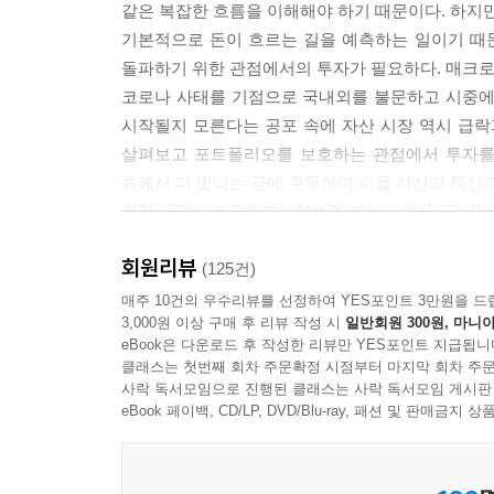
같은 복잡한 흐름을 이해해야 하기 때문이다. 하지만
기본적으로 돈이 흐르는 길을 예측하는 일이기 때문
돌파하기 위한 관점에서의 투자가 필요하다. 매크로 
코로나 사태를 기점으로 국내외를 불문하고 시중에
시작될지 모른다는 공포 속에 자산 시장 역시 급락
살펴보고 포트폴리오를 보호하는 관점에서 투자를 
속에서 더 빛나는 금에 주목하며 이들 자산의 특성
전작 『앞으로 3년 경제전쟁의 미래』에서 금리와 
속에서 어디에 어떻게 자산을 배분하면 좋을지, 좀 
회원리뷰
사지 말라 같은 단편적인 이야기만 담고 끝내지 
(125건)
특징은 무엇인지, 이를 바탕으로 어떻게 포트폴리오
매주 10건의 우수리뷰를 선정하여 YES포인트 3만원을 드
3,000원 이상 구매 후 리뷰 작성 시
일반회원 300원, 마니아
국내 최고의 경제 유튜브 채널 <경제의 신과 함
eBook은 다운로드 후 작성한 리뷰만 YES포인트 지급됩니
깨달음을 얻었던 사람이라면 이 책에서도 글로벌 시장
클래스는 첫번째 회차 주문확정 시점부터 마지막 회차 주문
사락 독서모임으로 진행된 클래스는 사락 독서모임 게시판
eBook 페이백, CD/LP, DVD/Blu-ray, 패션 및 판매금
앞으로 펼쳐질 달러와 금의 미래는?
어떤 시나리오에서도 살아남는 투자 포트폴리오를 