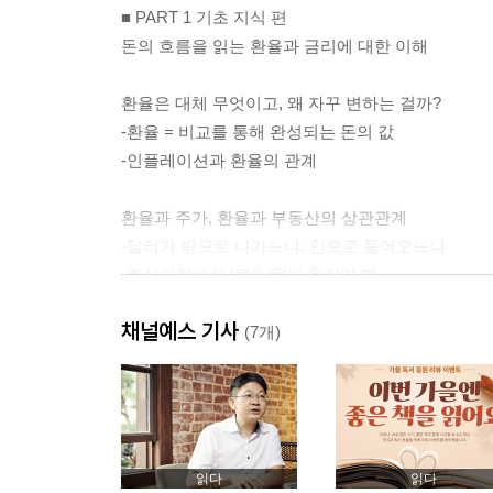
■ PART 1 기초 지식 편
돈의 흐름을 읽는 환율과 금리에 대한 이해
환율은 대체 무엇이고, 왜 자꾸 변하는 걸까?
-환율 = 비교를 통해 완성되는 돈의 값
-인플레이션과 환율의 관계
환율과 주가, 환율과 부동산의 상관관계
-달러가 밖으로 나가느냐, 안으로 들어오느냐
-주식시장에서 ‘큰손들’이 움직일 때
-환율과 채권, 환율과 부동산
채널예스 기사
(7개)
채권, 금리가 오를수록 가격은 떨어지는 이유
-시중금리의 영향을 받는 국채
-국채 투자의 개념과 전략
-대규모 국채 발행과 금리 인상
읽다
읽다