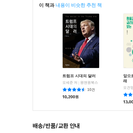
이 책과
내용이 비슷한 추천 책
트럼프 시대의 달러
앞으로
래
오세준 저
원앤원북스
|
오건영
10건
10,200
원
13,0
배송/반품/교환 안내