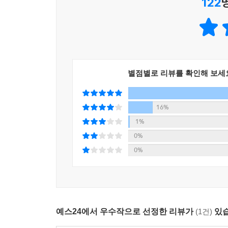
122
미국의 양적완화는 계속될 수 있을까?
미국의 차별적 성장에 기반한 달러 강세는 이어질 
코로나 같은 예상치 못한 위기가 또 찾아온다면?
한국 원화의 펀더멘털은 10년 뒤에도 유지될까?
미중 무역 전쟁의 향방은?
별점별로 리뷰를 확인해 보세
미래를 예측한다는 것은 전문가들에게도 매우 어려
때문이다. 우리는 지금 한 번도 가지 않은 길 앞에
16%
있다는 얘기다. 그러므로 이에 대한 효율적 대비
1%
넓혀야 한다. 다변화된 시장일수록 하방을 방어하면
0%
그런 측면에서 저자는 세 개의 시나리오를 통해 달러
0%
때다. 이 시나리오에서는 너무나 많은 재정 적자
쟁여두려는 심리가 강해져 달러는 강세를 보이고,
강세가 나타남을 예측할 수 있다. 두 번째는 ‘나
인플레이션은 성장을 동반하지 않기에 종이 화폐 가치
예스24에서 우수작으로 선정한 리뷰가
(1건)
있습
디스토피아를 그린 시나리오였다면 세 번째는 긍
나타나는 시나리오인데 여기서는 바로 미중 무역 