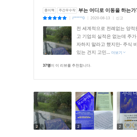
전 세계적 성장을 불러오고 이는 달러 약세와 금 
부는 어디로 이동을 하는가
종이책
주간우수작
과연 어떤 시나리오가 우리 앞에 펼쳐지게 될까? 
i******0
2020-08-13
신고
|
|
|
반응하며 현실적인 대비를 하고 그 속에서 기회
전 세계적으로 전례없는 양적
포트폴리오를 지켜주리라는 점에는 변함이 없을 것
고 기업의 실적은 없는데 주가
코로나 사태 이후 우리는 더 이상 과거의 삶으로 돌
자하지 말라고 했지만- 주식 
투자 환경이 완전히 변한 만큼 이에 대응할 수 있는
있는 건지 고민...
더보기
전략을 강구하는 데 바로 이 책이 통찰력 있는 안내
37명
이 이 리뷰를 추천합니다.
2
2
2