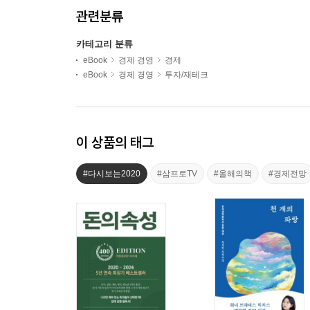
관련분류
카테고리 분류
eBook
경제 경영
경제
eBook
경제 경영
투자/재테크
이 상품의 태그
#다시보는2020
#삼프로TV
#올해의책
#경제전망