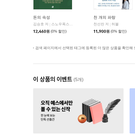
돈의 속성
천 개의 파랑
김승호 저
스노우폭스북스
천선란 저
허블
|
|
12,460
원
(0% 할인)
11,900
원
(0% 할인)
검색 페이지에서 선택된 태그에 등록된 더 많은 상품을 확인해 
이 상품의 이벤트
(5개)