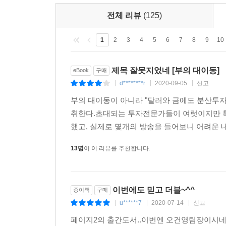
전체 리뷰
(125)
1
2
3
4
5
6
7
8
9
10
제목 잘못지었네 [부의 대이동]
eBook
구매
d********r
2020-09-05
신고
|
|
|
부의 대이동이 아니라 "달러와 금에도 분산투자
취한다.초대되는 투자전문가들이 여럿이지만 특
했고, 실제로 몇개의 방송을 들어보니 어려운 
13명
이 이 리뷰를 추천합니다.
이번에도 믿고 더블~^^
종이책
구매
u******7
2020-07-14
신고
|
|
|
페이지2의 출간도서..이번엔 오건영팀장이시네