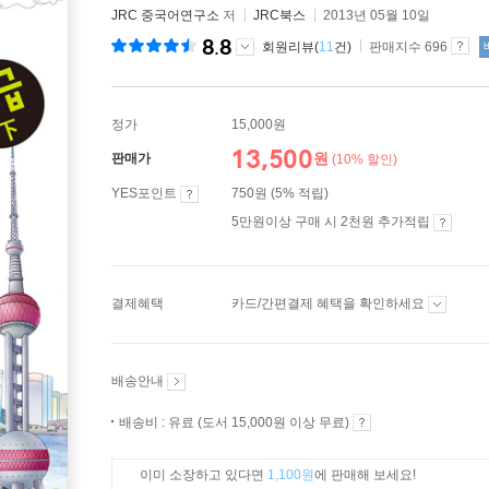
JRC 중국어연구소
저
JRC북스
2013년 05월 10일
8.8
회원리뷰(
11
건)
판매지수 696
정가
15,000원
13,500
원
판매가
(10% 할인)
YES포인트
750원 (5% 적립)
5만원이상 구매 시 2천원 추가적립
결제혜택
카드/간편결제 혜택을 확인하세요
배송안내
배송비 : 유료 (도서 15,000원 이상 무료)
이미 소장하고 있다면
1,100원
에 판매해 보세요!