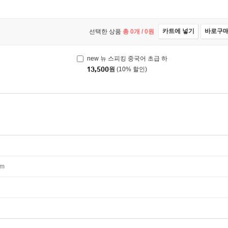
카트에 넣기
바로구
선택한 상품
총
0
개 /
0
원
new 뉴 스피킹 중국어 초급 하
13,500
원
(10% 할인)
mm