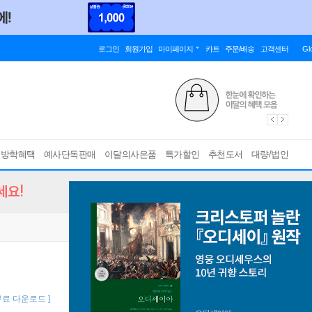
로그인
회원가입
마이페이지
카트
주문/배송
고객센터
Gl
름방학혜택
예사단독판매
이달의사은품
특가할인
추천도서
대량/법인
세요!
 무료 다운로드 ]