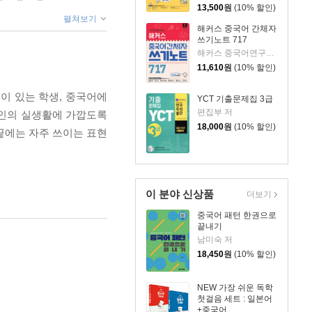
13,500
원
(10% 할인)
펼쳐보기
해커스 중국어 간체자
쓰기노트 717
해커스 중국어연구소 저
11,610
원
(10% 할인)
이 있는 학생, 중국어에
YCT 기출문제집 3급
편집부 저
국인의 실생활에 가깝도록
18,000
원
(10% 할인)
 끝에는 자주 쓰이는 표현
이 분야 신상품
더보기
중국어 패턴 한권으로
끝내기
남미숙 저
18,450
원
(10% 할인)
NEW 가장 쉬운 독학
첫걸음 세트 : 일본어
+중국어