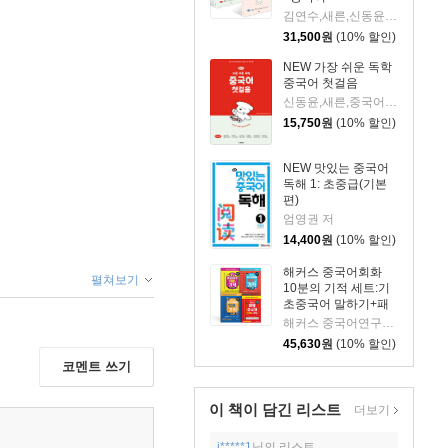
김연수,새른,신동윤,주인원 저
31,500
원
(10% 할인)
NEW 가장 쉬운 독학
중국어 첫걸음
신동윤,새른,중국어 편집부 저
15,750
원
(10% 할인)
NEW 맛있는 중국어
독해 1: 초중급(기본
편)
엄영권 저
14,400
원
(10% 할인)
해커스 중국어회화
펼쳐보기
10분의 기적 세트:기
초중국어 말하기+패
턴으로 말하기+상황
해커스 중국어연구소 저
별로 말하기+여행중
45,630
원
(10% 할인)
국어
코멘트 쓰기
이 책이 담긴
리스트
더보기
j*****1
님의 리스트