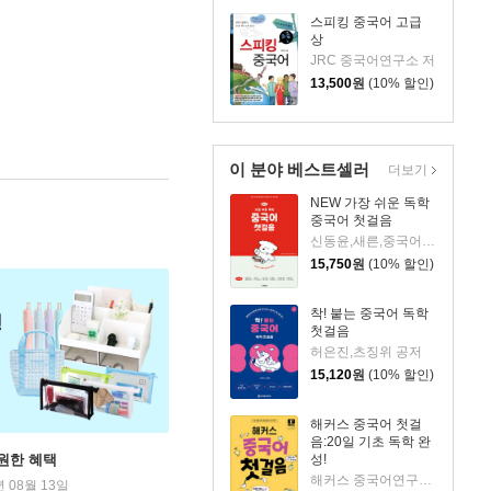
스피킹 중국어 고급
상
JRC 중국어연구소 저
13,500
원
(10% 할인)
이 분야 베스트셀러
더보기
NEW 가장 쉬운 독학
중국어 첫걸음
신동윤,새른,중국어 편집부 저
15,750
원
(10% 할인)
착! 붙는 중국어 독학
첫걸음
허은진,츠징위 공저
15,120
원
(10% 할인)
해커스 중국어 첫걸
음:20일 기초 독학 완
원한 혜택
성!
해커스 중국어연구소 저
년 08월 13일