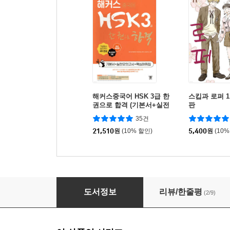
해커스중국어 HSK 3급 한
스킵과 로퍼 1
권으로 합격 (기본서+실전
판
모의고사+핵심어휘집)
35건
21,510
원
(10% 할인)
5,400
원
(10%
new 뉴 스피킹 중국어 초급 하
도서정보
리뷰/한줄평
(2/9)