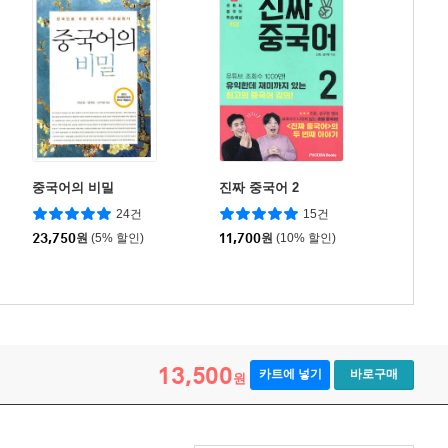
중국어의 비밀
진짜 중국어 2
24건
15건
23,750
원
(5% 할인)
11,700
원
(10% 할인)
13,500
카트에 넣기
바로구매
원