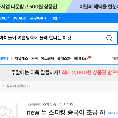
D/LP
DVD/BD
문구
/GIFT
티켓
독서유형검사
RBTI Lab
장안내
채널예스
사락
예스펀딩
클래스24
독서유형검사
여
주말에는 더욱 알뜰하게!
최대 2,000원 상품권 받으
중국어 입문서
스피킹 중국어 시리즈
소득공제
new 뉴 스피킹 중국어 초급 하
[ MP3