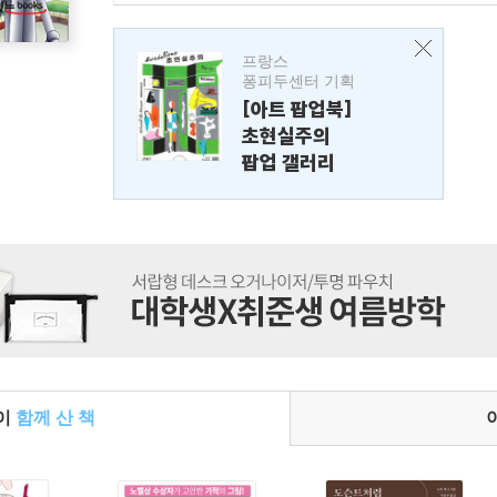
프랑스
퐁피두센터 기획
[아트 팝업북]
초현실주의
팝업 갤러리
들이
함께 산 책