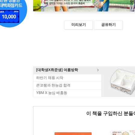
미리보기
공유하기
[대학생X취준생] 여름방학
하반기 채용 시작
큰코쌤과 한능검 합격
YBM X 농심 배홍동
이 책을 구입하신 분