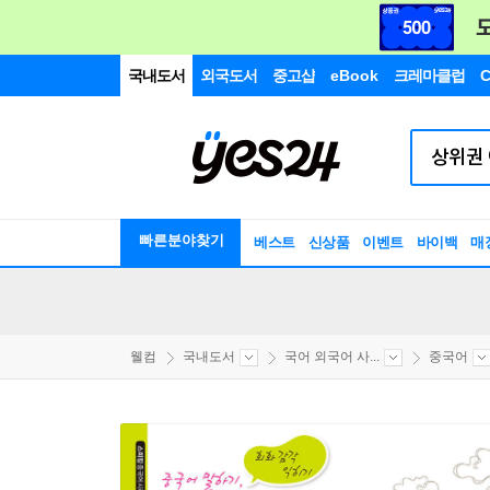
국내도서
외국도서
중고샵
eBook
크레마클럽
C
빠른분야찾기
베스트
신상품
이벤트
바이백
매
웰컴
국내도서
국어 외국어 사...
중국어