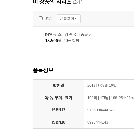
이 상품의 시리즈
(2개)
품절포함
전체
new 뉴 스피킹 중국어 중급 상
13,500
원
(10% 할인)
품목정보
발행일
2013년 05월 10일
쪽수, 무게, 크기
198쪽 | 475g | 188*254*20
ISBN13
9788998444143
ISBN10
8998444143