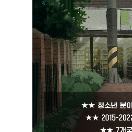
_습관3. 겉모양이 아닌 알맹이에 집중한다
_습관4.‘VIP석’은 뺏어서라도 차지한다
_습관5. 좀처럼 감기에 걸리지 않는다
_습관6. 쉬는시간을 통해 에너지를 충전한다
_습관7. 정신상태를 정리정돈으로 증명한다
Beyond Story 흔들리지 않는 인생을 사는 법
09 오늘 하루는 내 인생을 만드는 재료다
_크로노스인가, 카이로스인가
_공부할 마음이 있는 사람 중 게으른 사람은 없다
_결정적 순간, 나에게 힘을 주는 루틴
_루틴1. 흔들리지 않는 약속 : 스케줄러
_루틴2. 효율을 올리는 분석 : 타임시트
_루틴3. 진짜로 집중한 시간 : 스톱워치
_엉덩이만 뜨겁지 말고, 마음도 뜨겁게!
Beyond Story “아니, 무슨 그림 한 장이 이렇게 비싸!
PART 4