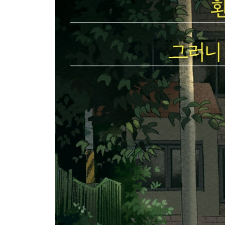
06 다른 사람 말고, 자신의 과거와 경쟁하라
_라이벌은 공부할 마음을 빨아먹는 뱀파이어다
_60초 안에 불행해지는 방법
_나를 이기는 순간, 모두를 이긴다
_마음속에 모티베이터를 품어라
Beyond Story 내가 노량진 수산시장에서 배운 것
07 마법 같은 집중을 만드는 키워드 ‘지금, 여기’
_아무것도 보이지 않고 들리지 않을 만큼
_온전한 마음으로 공부하는 법
_두 번째 화살은 맞지 마라
_바보들은 점수로 목표를 세운다
Beyond Story 점괘의 비결
08 공부할 마음 있는 놈들의 7가지 습관
_습관1. 수직으로 꼿꼿하게 앉는다
_습관2. 한 번에 한 가지 일에만 몰입한다