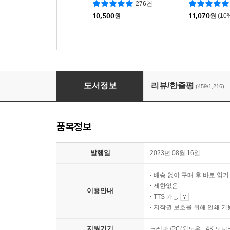
276건
10,500
원
11,070
원
(10
이토록 공부가 재미있어지는 순간 [50만부 기념
도서정보
리뷰/한줄평
(459/1,216)
품목정보
발행일
2023년 08월 16일
배송 없이 구매 후 바로 읽
제한없음
이용안내
TTS 가능
저작권 보호를 위해 인쇄 기
지원기기
크레마 /PC(윈도우 - 4K 모