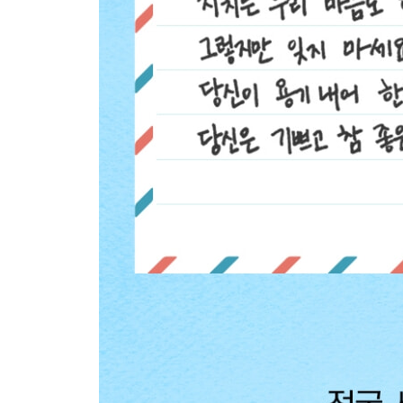
_나는 공부할 수 없었다1. 잭 런던 이야기
_나는 공부할 수 없었다2. 소피 제르맹 이야기
_나는 공부할 수 없었다3. 프레더릭 더글러스 이야
_나는 공부할 수 없었다4. 이우근 이야기
_우리에게 축복처럼 쏟아진 ‘공부할 기회’
Beyond Story 그들의 뒷이야기
13 자신보다 내가 ‘더 나은 삶’을 사는 게 소원인 사
_보약 한 첩을 버리는 순간, 엄마의 마음도 함께 버
_엄마는 속고 있다
_엄마도 아빠도, ‘내 부모 노릇’은 처음이라서
_아버지가 벌어오신 돈의 의미
_나에 대한 기대로 하루를 버티는 사람
_우리는 날마다 조금씩 고아가 되어간다
_잔소리 뒤의 “……”에 담긴 진짜 의미
Beyond Story “아, 엄마는 맨날 이런 식이야!”