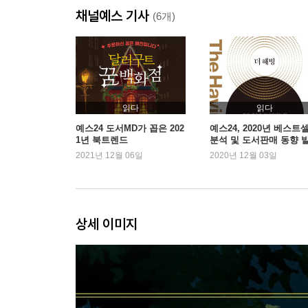
채널예스 기사
(6개)
PART 2
마음을 다지는 순간, 공부는 재미있어진다
02 내 인생은 오직 한 번뿐이기 때문에
_공부하지 않기에는 내 인생에게 미안하니까
읽다
읽다
_공부는 내 마음을 한 뼘씩 성장시킨다
예스24 도서MD가 꼽은 202
예스24, 2020년 베스트
1년 북트렌드
분석 및 도서판매 동향 
_꿈, 목표, 그리고 욕망은 각각 다르다
2021년 12월 06일
2020년 12월 03일
Beyond Story ‘뿌리의 시절’을 기꺼이 받아들이는 
03 결심하는 순간, ‘지켜질 결심’ 따로 ‘후회할 결심’
_내 결심이 ‘작심3일’이었던 이유
상세 이미지
_내 인생에서 가장 후회되는 일
_너 진짜 이러고 있을 때가 아니다
_나 자신을 속이지 않는 사람
Beyond Story 답은 내 안에 있다