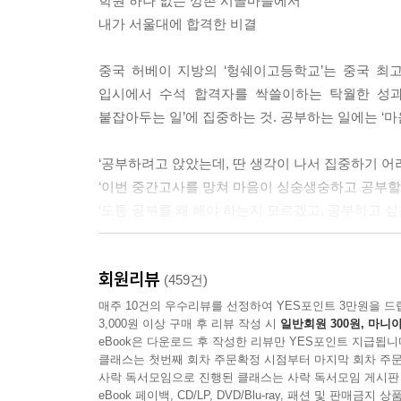
학원 하나 없는 깡촌 시골마을에서
내가 서울대에 합격한 비결
중국 허베이 지방의 ‘헝쉐이고등학교’는 중국 최고
입시에서 수석 합격자를 싹쓸이하는 탁월한 성과를
붙잡아두는 일’에 집중하는 것. 공부하는 일에는 ‘
‘공부하려고 앉았는데, 딴 생각이 나서 집중하기 어려
‘이번 중간고사를 망쳐 마음이 싱숭생숭하고 공부할 
‘도통 공부를 왜 해야 하는지 모르겠고, 공부하고 싶
생각해보면 우리가 공부에 ‘올인’하지 못하는 이유는 ‘
회원리뷰
노하우’에 대한 책은 넘쳐나지만 정작 공부에 가장 
(459건)
마음 다스리는 능력만 갖추면 언제든 오늘 하루를 
매주 10건의 우수리뷰를 선정하여 YES포인트 3만원을 드
3,000원 이상 구매 후 리뷰 작성 시
일반회원 300원, 마니아
자라 그 흔한 학원 한 번 다녀본 적이 없지만 ‘
eBook은 다운로드 후 작성한 리뷰만 YES포인트 지급됩니
이야기가 이를 뒷받침한다. 그래서 이 책에는 공부
클래스는 첫번째 회차 주문확정 시점부터 마지막 회차 주문
키우고, 붙잡아둘 궁리와 독한 각오를 뿌리박는 다짐
사락 독서모임으로 진행된 클래스는 사락 독서모임 게시판
eBook 페이백, CD/LP, DVD/Blu-ray, 패션 및 판매금