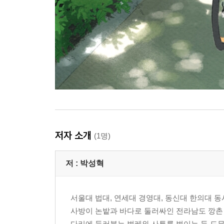
저자 소개
(1명)
저 :
박성혁
서울대 법대, 연세대 경영대, 동신대 한의대 동
사방이 논밭과 바다로 둘러싸인 전라남도 깡촌
다리에 들러붙는 벌레와 사투를 벌이는 등 도무