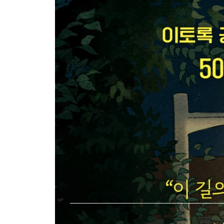
04 공부는 나를 영혼이 강한 사람으로 단련시킨다
_내 인생살이에 필요한 덕목을 익히는 기간
_모든 과목에는 다 배울 만한 이유가 있다
_나는 강하고 단단한 사람이다
_마음을 다지기 좋은 날
Beyond Story 영혼이 강한 사람들의 10가지 특징
05 고생 좀 하기로 마음먹는 순간, 모든 것이 달라
_도깨비방망이나 요술램프는 현실에 없다
_잘하기 전까지는 좀처럼 재미가 없는 법이다
_넘기 힘든 산과 넘지 못할 산은 다르다
_참 좋은 순간을 누려라
Beyond Story 망매지갈(望梅止渴) 이야기
PART 3
마음을 키우는 순간, 공부는 재미있어진다