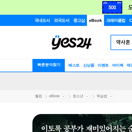
국내도서
외국도서
중고샵
eBook
크레마클럽
C
빠른분야찾기
베스트
신상품
이벤트
바이백
매
웰컴
eBook
청소년
학습법