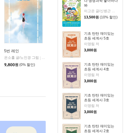
나 생명과학 좋아하나
봐
이고은 글/신병근 그림
13,500
원
(10% 할인)
기초 탄탄 재미있는
초등 세계사 5호
이영림 저
3,000
원
5번 레인
은소홀 글/노인경 그림
문학동네
|
기초 탄탄 재미있는
9,800
원
(0% 할인)
초등 세계사 4호
이영림 저
3,000
원
기초 탄탄 재미있는
초등 세계사 3호
이영림 저
3,000
원
기초 탄탄 재미있는
초등 세계사 2호