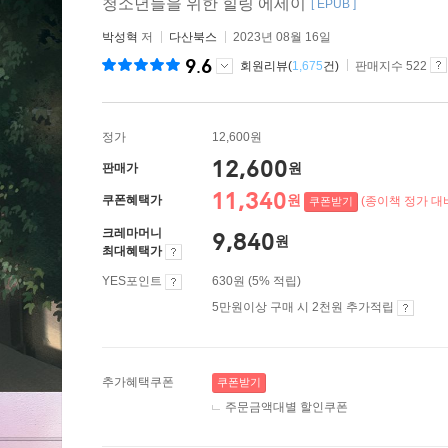
청소년들을 위한 힐링 에세이
[ EPUB ]
박성혁
저
다산북스
2023년 08월 16일
9.6
회원리뷰(
1,675
건)
판매지수 522
정가
12,600원
12,600
원
판매가
11,340
원
쿠폰혜택가
(종이책 정가 대비
쿠폰받기
크레마머니
9,840
원
최대혜택가
YES포인트
630원 (5% 적립)
5만원이상 구매 시 2천원 추가적립
추가혜택쿠폰
쿠폰받기
주문금액대별 할인쿠폰