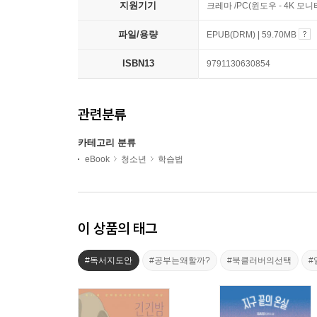
지원기기
크레마 /PC(윈도우 - 4K 모
파일/용량
EPUB(DRM) | 59.70MB
ISBN13
9791130630854
관련분류
카테고리 분류
eBook
청소년
학습법
이 상품의 태그
#독서지도안
#공부는왜할까?
#북클러버의선택
#