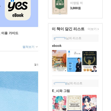
이영림 저
3,000
원
이 책이 담긴
리스트
더보기
ok 이용 가이드
g*******h
님의 리스트
ebook
펼쳐보기
1
/8
c********g
님의 리스트
E_시와 그림