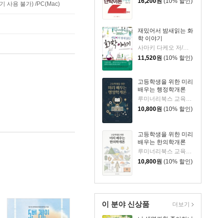
16,200
원
(10% 할인)
사용 불가) /PC(Mac)
재밌어서 밤새읽는 화
학 이야기
사마키 다케오 저/김정환 역/황영애 감수
11,520
원
(10% 할인)
고등학생을 위한 미리
배우는 행정학개론
루미너리북스 교육편집팀 저
10,800
원
(10% 할인)
고등학생을 위한 미리
배우는 한의학개론
루미너리북스 교육편집팀 저
10,800
원
(10% 할인)
이 분야 신상품
더보기