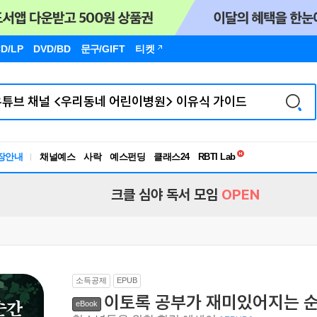
D/LP
DVD/BD
문구
/GIFT
티켓
장안내
채널예스
사락
예스펀딩
클래스24
독서유형검사
RBTI Lab
독서유형검사
크클 심야 독서 모임
OPEN
소득공제
EPUB
이토록 공부가 재미있어지는 순
eBook