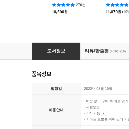
276건
10,500
원
11,070
원
(10
이토록 공부가 재미있어지는 순간 [50만부 기념
도서정보
리뷰/한줄평
(459/1,216)
품목정보
발행일
2023년 08월 16일
배송 없이 구매 후 바로 읽
제한없음
이용안내
TTS 가능
저작권 보호를 위해 인쇄 기