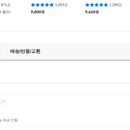
871건
1,003건
1,290건
% 할인)
9,800
원
9,660
원
 우리들 에디션]
배송/반품/교환
기
능 제공 안함