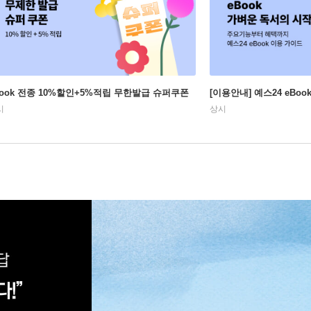
Book 전종 10%할인+5%적립 무한발급 슈퍼쿠폰
[이용안내] 예스24 eBo
시
상시