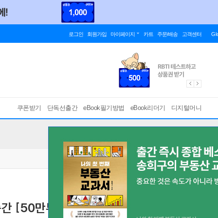
로그인
회원가입
마이페이지
카트
주문/배송
고객센터
Gl
쿠폰받기
단독선출간
eBook필기방법
eBook리더기
디지털머니
간 [50만부 기념 우리들 에디션]
공부에 지친