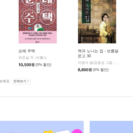
순례 주택
책과 노니는 집 - 보름달
문고 30
유은실 저
비룡소
|
이영서 글/김동성 그림
문학동네
|
10,500
원
(0% 할인)
8,800
원
(0% 할인)
보세요.
전체보기