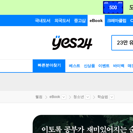
국내도서
외국도서
중고샵
eBook
크레마클럽
C
빠른분야찾기
베스트
신상품
이벤트
바이백
매
웰컴
eBook
청소년
학습법