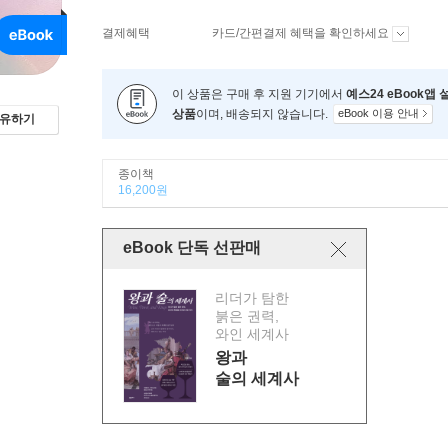
결제혜택
카드/간편결제 혜택을 확인하세요
이 상품은 구매 후 지원 기기에서
예스24 eBook앱
상품
이며, 배송되지 않습니다.
eBook 이용 안내
유하기
종이책
16,200원
eBook 단독 선판매
리더가 탐한
붉은 권력,
와인 세계사
왕과
술의 세계사