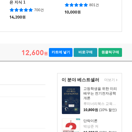
은 지식 1
801건
700건
10,000
원
14,200
원
12,600
카트에 넣기
바로구매
원클릭구매
원
이 분야 베스트셀러
더보기
고등학생을 위한 미리
배우는 전기전자공학
개론
루미너리북스 교육편집팀 저
10,800
원
(10% 할인)
단락이론
박상준 저