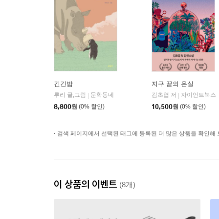
긴긴밤
지구 끝의 온실
루리 글,그림
문학동네
김초엽 저
자이언트북스
|
|
8,800
원
(0% 할인)
10,500
원
(0% 할인)
검색 페이지에서 선택된 태그에 등록된 더 많은 상품을 확인해 
이 상품의 이벤트
(8개)