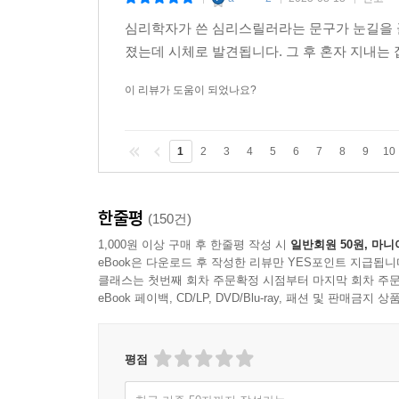
|
|
|
· 빼어난 스릴러-테라피.
- Bok 365 (독립 온라인 서평지)
심리학자가 쓴 심리스릴러라는 문구가 눈길을 
졌는데 시체로 발견됩니다. 그 후 혼자 지내는
· 내려놓을 수 없다. 올해 최고의 스릴러 중 하나.
이 리뷰가 도움이 되었나요?
- Stavanger Aftenblad (노르웨이 일간지)
· 인상적일 정도로 강렬한 데뷔작.
1
2
3
4
5
6
7
8
9
10
- Adresseavisa (노르웨이 지역신문)
· 잘 쓴 소설. 독자를 사로잡는다.
한줄평
(150건)
- VG (노르웨이 타블로이드지)
1,000원 이상 구매 후 한줄평 작성 시
일반회원 50원, 마니
eBook은 다운로드 후 작성한 리뷰만 YES포인트 지급됩니
클래스는 첫번째 회차 주문확정 시점부터 마지막 회차 주문
· 새로운 노르웨이의 범죄소설 작가. 최고 등급에 속한다.
eBook 페이백, CD/LP, DVD/Blu-ray, 패션 및 판매금
· 지적이고 통찰력 있다.
- NRK (노르웨이 공영방송국)
평점
· 수많은 원고 더미에서 만난 놀라운 선물 상자