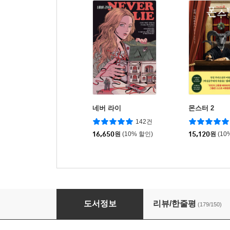
네버 라이
몬스터 2
142건
16,650
원
(10% 할인)
15,120
원
(10
테라피스트
도서정보
리뷰/한줄평
(179/150)