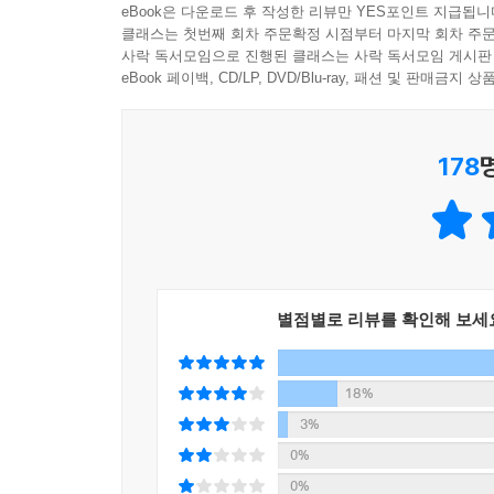
eBook은 다운로드 후 작성한 리뷰만 YES포인트 지급됩니
하루 일과를 마치고 운동을 한 후, 전철을 타고 집
클래스는 첫번째 회차 주문확정 시점부터 마지막 회차 주문
사락 독서모임으로 진행된 클래스는 사락 독서모임 게시판
씨의 전화다.
eBook 페이백, CD/LP, DVD/Blu-ray, 패션 및 판매금
“네. 그게, 시구르는 5시쯤에 여기 오겠다고 했는데,
178
사라는 혼란스럽다. 그러면 남편은 아침 일찍 토마
했던 남편의 음성 메시지는 뭐란 말인가?
배 속의 덩어리가 내가 둘러놓은 막을 뚫으려고 꿈
토마스가 거짓말하는 걸지도 모르지만 내 생각엔 그렇
왜냐하면 그들은 지금 여기 있기 때문이다. 내게 
별점별로 리뷰를 확인해 보세
결론이다.(55쪽)
18%
시구르는 거짓말을 했다. 배 속이 부글부글 끓
3%
삭제해버린다.
0%
0%
그래서 뭐? 나는 그가 거짓말을 하지 않는다고 말할