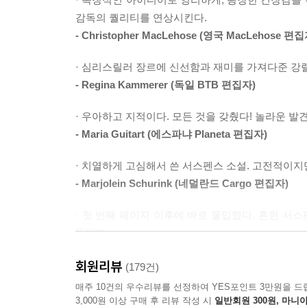
감독의 퀄리티를 연상시킨다.
남자들이 거짓말을 한다면
--- pp.100~101
- Christopher MacLehose (영국 MacLehose 편집
그 첫 번째 대상은 그들의 아내가 아닌가?
· 심리스릴러 장르에 신선함과 재미를 가져다준 강
금요일 이른 아침, 사라가 자고 있는 새에 남편 시
- Regina Kammerer (독일 BTB 편집자)
함께 친구 토마스네가 소유하는 산장에 가서 하루 
한 후 여느 날과 같은 하루를 보낸다. 심리치료
· 우아하고 지적이다. 모든 것을 갖췄다! 놀라운 발견
트뤼그베. 환자 둘을 보고 점심을 먹으며 남편이 남
- Maria Guitart (에스파냐 Planeta 편집자)
산장에 도착했어. 여기, 아, 여기 좋네.” 그러다
· 치열하게 고심해서 쓴 서스펜스 소설. 고전적이지
이상하게 생각한다.
- Marjolein Schurink (네덜란드 Cargo 편집자)
시구르는 곧장 토마스를 태우러 간다고 하지 않았나?
· 첫 번째 페이지 이후에 바로 몰입했다. 흔한 서
돋았다.
나는 언제나 모순을 그냥 넘기지 못했다. 나와는 달
- Annie Murphy (스웨덴 Polaris 출판사 편집자)
계획이 없었다. 아니, 내가 잘못 이해한 걸 수도 있
회원리뷰
(179건)
수도 있고, 시구르는 일단 사무실에 들를 생각이
매주 10건의 우수리뷰를 선정하여 YES포인트 3만원을 드
있었다는 내 기억이 사실은 그저께의 기억일 수도 있다
3,000원 이상 구매 후 리뷰 작성 시
일반회원 300원, 마니아