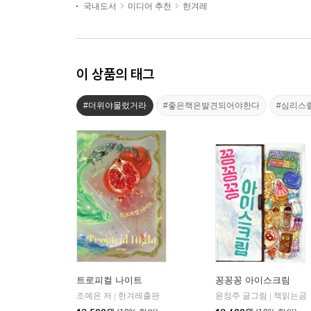
국내도서
미디어 추천
한겨레
이 상품의 태그
#더위야물렀거라
#좋은책은발견되어야한다
#심리스
트로피컬 나이트
꽁꽁꽁 아이스크림
조예은 저
한겨레출판
윤정주 글그림
책읽는곰
|
|