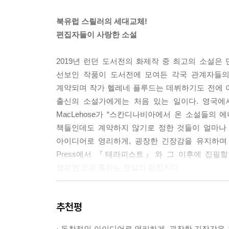
--- p.37
북유럽 스릴러의 세대교체!
편집자들이 사랑한 소설
배 속의 덩어리가 내가 둘러놓은 막을 뚫으려고 꿈틀
스가 거짓말하는 걸지도 모르지만 내 생각엔 그렇지 
2019년 런던 도서전의 화제작 중 최고의 소설은
왜냐하면 그들은 지금 여기 있기 때문이다. 내게 
선보인 작품이 도서전에 모여든 각국 관계자들의
결론이다. 왜 그래, 시구르? 그냥 나타나서 너의 얘
계약되며 작가 헬레네 플루드는 데뷔하기도 전에 이미
--- p.55
출신의 소설가에게는 처음 있는 일이다. 영국에서
MacLehose가 “스칸디나비아에서 온 소설들
불안이 나를 장악했다. 주방에서 차를 우리며 나는 
책들인데도 계약하지 않기로 정한 것들이 얼마나
락한 지 이틀이 넘었다. 내가 나의 심리치료자라면 
아이디어로 영리하게, 굉장한 긴장감을 유지하며 만
집증적 성향이 심해지는 것도 이상하지 않다. 나는
Press에서 『테라피스트』와 그 이후에 집필할
안 된다. 나를 두렵게 하는 생각이 더 진실한 것은 
챔피언’으로 통하는 전설의 편집자다.
현재 내 정신은 그다지 맑은 상태가 아님을 알아야 
보이는지 알아내려고 해서는 안 된다. 피자를 시키고
한마디로 헬레네 플루드는 요 네스뵈와 스티그 라
의 동료들에게 전화도 할 것이다. 주말만 지나면 쉬
추천평
심리스릴러, 『테라피스트』가 여름을 맞아 푸른숲
올 것이고 이 악몽은 끝날 것이다.
식혀보자.
바로 그때 나는 알아차린다. 시구르의 도면통. 그것
· 독창적인 아이디어로 영리하게, 굉장한 긴장감을