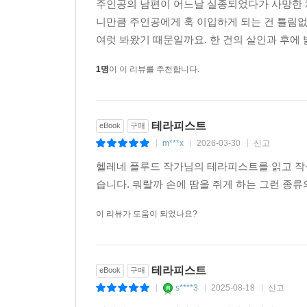
주인공의 남편이 어느날 실종되었다가 사망한 
명철하게 분석하고 해결책을 내놓던 사라인데, 이제
니만큼 주인공에게 훅 이입하게 되는 건 틀림없습
지워버린 음성 메시지와 심리치료자로서의 윤리의식
여럿 봐왔기 때문일까요. 한 건의 살인과 후에 
“이름이?”
1명
이 이 리뷰를 추천합니다.
“이름이라뇨?”
“환자 이름요.”
이젠 내가 목을 가다듬을 차례다.
테라피스트
eBook
구매
“그건 비밀 유지 대상이에요.”
m***x
2026-03-30
신고
|
|
|
“저희는 경찰입니다. 범죄 수사 중이고요. 비밀은 있
헬레네 플루드 작가님의 테라피스트를 읽고 작
“저는 심리학자예요. 여러분이 환자의 이름을 알게
습니다. 뭐랄까 손에 땀을 쥐게 하는 그런 종
있어요.”
이 리뷰가 도움이 되었나요?
“알겠습니다. 그런데 지금 저희가 살인사건 수사 중
거고요.”(128~130쪽)
테라피스트
eBook
구매
도면통은 원래 제자리에 있었는데 사라가 기억하지
s****3
2025-08-18
신고
|
|
|
사람은 남편일까? 사라는 그 어떤 것도 확신할 수가