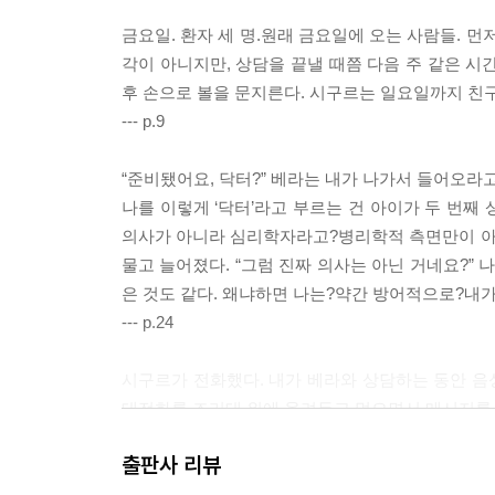
금요일. 환자 세 명.원래 금요일에 오는 사람들. 
각이 아니지만, 상담을 끝낼 때쯤 다음 주 같은 시
후 손으로 볼을 문지른다. 시구르는 일요일까지 친구
--- p.9
“준비됐어요, 닥터?” 베라는 내가 나가서 들어오라
나를 이렇게 ‘닥터’라고 부르는 건 아이가 두 번째
의사가 아니라 심리학자라고?병리학적 측면만이 아
물고 늘어졌다. “그럼 진짜 의사는 아닌 거네요?”
은 것도 같다. 왜냐하면 나는?약간 방어적으로?내
--- p.24
시구르가 전화했다. 내가 베라와 상담하는 동안 음성
대전화를 조리대 위에 올려두고 먹으면서 메시지를 
“헤이, 러브.” 시구르는 그의 전형적인 방식으로, 
출판사 리뷰
난…….”
전화기가 지지직거리고, 그의 목소리에 웃음기가 어