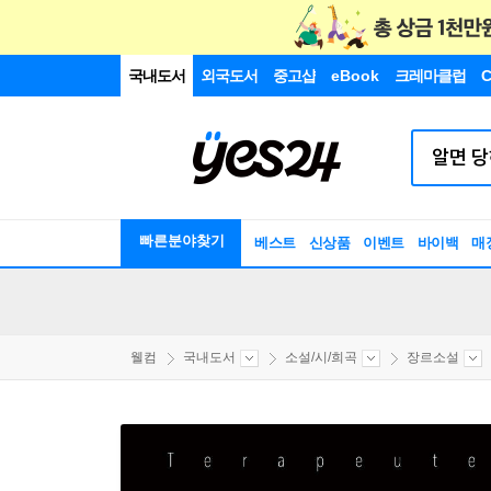
국내도서
외국도서
중고샵
eBook
크레마클럽
C
빠른분야찾기
베스트
신상품
이벤트
바이백
매
웰컴
국내도서
소설/시/희곡
장르소설