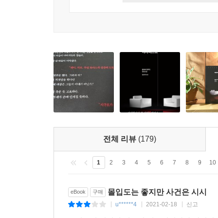
아닌가?(56쪽)
혼란스러운 상태로 다음 날 일어난 사라는 그때도 
지나지 않으면 수색을 시작하지 않으며, 보통 그 이
당장 신고서를 작성하자며 사라를 경찰서로 데려간다
집 안은 쥐 죽은 듯 고요하다. 시구르의 부재가 손에 
그리고 사라는 하룻밤 동안 비웠던 집이 어쩐지 낯설
바로 그때 나는 알아차린다. 시구르의 도면통. 그것이
전체 리뷰
(179)
시구르가 사라졌다. 그는 거짓말을 했다. 여기까
1
2
3
4
5
6
7
8
9
10
나타났다. 그것이 내가 아는 전부다. 이것은 이
생각하려 노력해야 한다, 겁에 질린 뇌가 제멋대로 날뛰
몰입도는 좋지만 사건은 시시
eBook
구매
u******4
2021-02-18
신고
|
|
|
곧 실종 사건은 살인 사건으로 전환된다. 그리고 