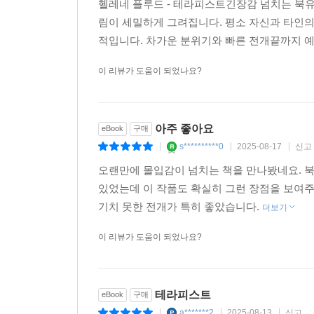
헬레네 플루드 - 테라피스트긴장감 넘치는 북유
림이 세밀하게 그려집니다. 평소 자신과 타인
심리학자가 쓴 심리스릴러,
적입니다. 차가운 분위기와 빠른 전개끝까지 예
사람의 심리를 아는 작가!
이 리뷰가 도움이 되었나요?
작가 헬레네 플루드는 실제 심리학자로서 2016
트라우마틱 스트레스를 연구하는 국가 지식센터(NKVTS, Nas
근무하고 있다. 전문 분야는 폭력성, 재피해자화
아주 좋아요
eBook
구매
사람의 마음이 어떻게 움직이는지를 정확하게 포
s**********0
2025-08-17
신고
|
|
|
있으나 이 플롯을 이끌어가는 분위기는 독창적이면서
오랜만에 몰입감이 넘치는 책을 만나봤네요. 
있었는데 이 작품도 확실히 그런 장점을 보여
플루드는 또한 독자의 심리를 조종하는 법도 아는 
기치 못한 전개가 특히 좋았습니다.
진실 앞에 다다라 있다. 이야기 속에서 큰 사건을 
더보기
마주한다. 사라가 마주하는 진실은 어떤 것일까? 마
이 리뷰가 도움이 되었나요?
· 서스펜스 가득한 데뷔작. 모든 것들이 딱 알맞다.
- Dagbladet (노르웨이 일간지)
테라피스트
eBook
구매
a*******2
2025-08-13
신고