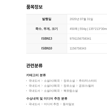
품목정보
발행일
2020년 07월 31일
쪽수, 무게, 크기
450쪽 | 554g | 135*213*30
ISBN13
9791156758341
ISBN10
1156758343
관련분류
카테고리 분류
국내도서
소설/시/희곡
장르소설
추리/미스터리
국내도서
소설/시/희곡
장르소설
공포/스릴러
국내도서
소설/시/희곡
북유럽소설
수상내역 및 미디어 추천 분류
국내도서
미디어 추천
동아일보