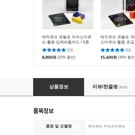
매직큐브 큐블로 자석소마큐
매직큐브 큐블로 국
브 활용 입체퍼즐카드 / 6종
소마큐브 활용 초급
택1 (소마큐브 미포함)
드 (소마큐브 미포함
1건
3건
8,800
원
(20% 할인)
15,400
원
(30% 할인
매직큐브 큐블로 자석소마큐브
상품정보
리뷰/한줄평
(6/10)
품목정보
품명 및 모델명
매직큐브 자석소마큐브