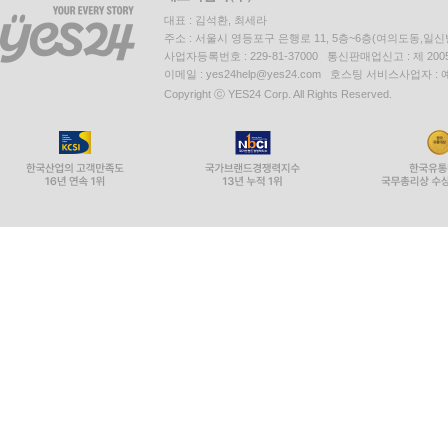
대표 : 김석환, 최세라
주소 : 서울시 영등포구 은행로 11, 5층~6층(여의도동,일신
사업자등록번호 : 229-81-37000 통신판매업신고 : 제 200
이메일 : yes24help@yes24.com 호스팅 서비스사업자 :
Copyright ⓒ YES24 Corp. All Rights Reserved.