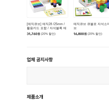
[매직큐브] 매직28 /25mm /
매직큐브 큐블로 자석소
활용카드 포함 / 자석블록 매
브
직큐브 28pcs
31,760
원
(20% 할인)
16,800
원
(20% 할인)
업체 공지사항
제품소개