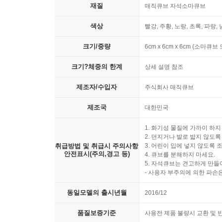
재질
매직큐브 자석소마큐브
색상
빨강, 주황, 노랑, 초록, 파랑,
크기/중량
6cm x 6cm x 6cm (소마
크기?체중의 한계
상세 설명 참조
제조자/수입자
주식회사 매직큐브
제조국
대한민국
1. 화기성 물질에 가까이 하지
2. 던지거나 발로 밟지 않도록
취급방법 및 취급시 주의사항
3. 어린이 입에 넣지 않도록 
안전표시(주의,경고 등)
4. 큐브를 분해하지 마세요.
5. 자석큐브는 견고하게 만들
- 사용자 부주의에 의한 파손
동일모델의 출시년월
2016/12
품질보증기준
사용전 제품 불량시 교환 및 