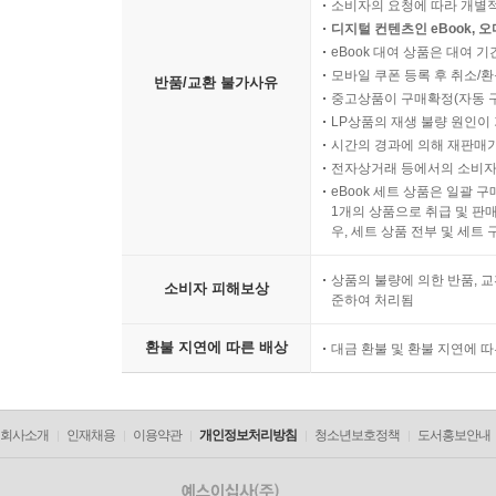
소비자의 요청에 따라 개별
디지털 컨텐츠인 eBook, 
eBook 대여 상품은 대여 기
모바일 쿠폰 등록 후 취소/환
반품/교환 불가사유
중고상품이 구매확정(자동 
LP상품의 재생 불량 원인이 기
시간의 경과에 의해 재판매가
전자상거래 등에서의 소비자
eBook 세트 상품은 일괄 
1개의 상품으로 취급 및 판매
우, 세트 상품 전부 및 세트
상품의 불량에 의한 반품, 교
소비자 피해보상
준하여 처리됨
환불 지연에 따른 배상
대금 환불 및 환불 지연에 
회사소개
인재채용
이용약관
개인정보처리방침
청소년보호정책
도서홍보안내