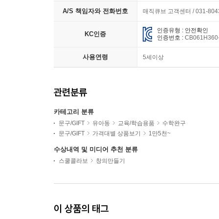
A/S 책임자와 전화번호
매직큐브 고객센터 / 031-8043
인증유형 : 안전확인
KC인증
인증번호 :
CB061H360
사용연령
5세이상
관련분류
카테고리 분류
문구/GIFT
유아동
교육/학습용품
수학완구
문구/GIFT
가격대별 상품보기
1만5천~
수상내역 및 미디어 추천 분류
스쿨콜라보
창의만들기
이 상품의 태그