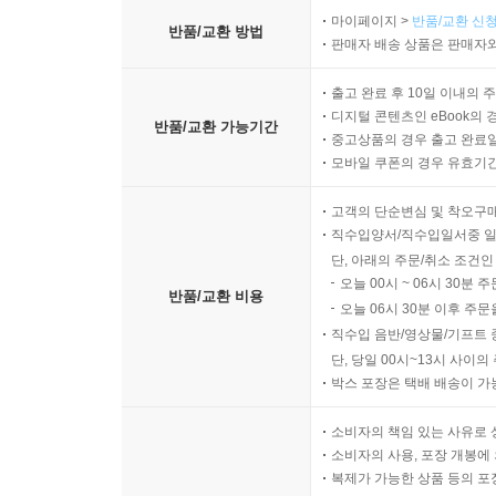
마이페이지 >
반품/교환 신청
반품/교환 방법
판매자 배송 상품은 판매자와
출고 완료 후 10일 이내의 
디지털 콘텐츠인 eBook의 
반품/교환 가능기간
중고상품의 경우 출고 완료일
모바일 쿠폰의 경우 유효기간(
고객의 단순변심 및 착오구
직수입양서/직수입일서중 일
단, 아래의 주문/취소 조건인
오늘 00시 ~ 06시 30분 
반품/교환 비용
오늘 06시 30분 이후 주문
직수입 음반/영상물/기프트 
단, 당일 00시~13시 사이
박스 포장은 택배 배송이 가
소비자의 책임 있는 사유로 
소비자의 사용, 포장 개봉에 
복제가 가능한 상품 등의 포장을 