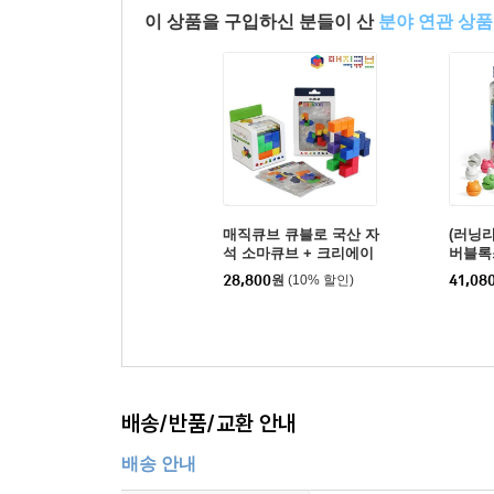
이 상품을 구입하신 분들이 산
분야 연관 상품
매직큐브 큐블로 국산 자
(러닝리
석 소마큐브 + 크리에이
버블록
터 카드 set
기
28,800
원
(10% 할인)
41,08
배송/반품/교환 안내
배송 안내