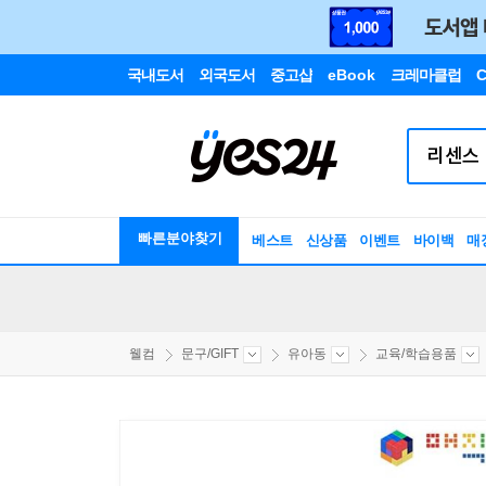
국내도서
외국도서
중고샵
eBook
크레마클럽
C
빠른분야찾기
베스트
신상품
이벤트
바이백
매
웰컴
문구/GIFT
유아동
교육/학습용품