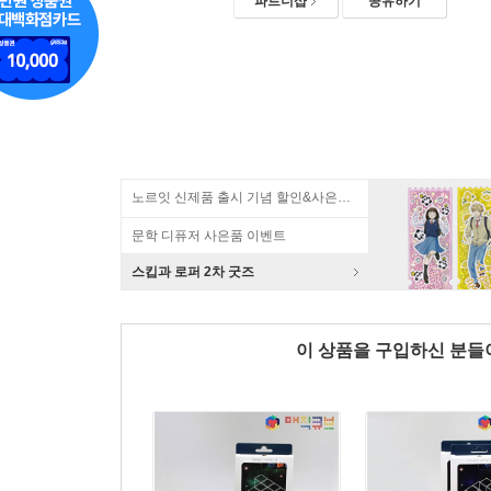
파트너샵
공유하기
노르잇 신제품 출시 기념 할인&사은품 증정!
문학 디퓨저 사은품 이벤트
스킵과 로퍼 2차 굿즈
이 상품을 구입하신 분