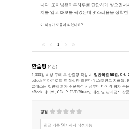
222 STYLE your space
니다. 조이님은하루하루를 단단하게 쌓으면서새
232 나를 세일즈합니다
치를 입고 화보를 찍었는데 멋스러움을 장착한 
234 괄호 매너 탑재하기
236 채소의 맛
이 리뷰가 도움이 되었나요?
240 미움을 받아들이는 방법
242 만능감 쩌는 사람과 연애하는 법
1
244 내가 자고 싶었던 모든 남자들에게
246 퇴계로의 밤낮
250 S LIST
한줄평
(4건)
254 FASHION insider
1,000원 이상 구매 후 한줄평 작성 시
일반회원 50원, 마니
256 HOROSCOPES
eBook은 다운로드 후 작성한 리뷰만 YES포인트 지급됩니
258 8월에는 <싱글즈>가 쏩니다!
클래스는 첫번째 회차 주문확정 시점부터 마지막 회차 주문
eBook 페이백, CD/LP, DVD/Blu-ray, 패션 및 판매금
260 피부도 마음도 행복해지는 <싱글즈> S MARK
262 끈적끈적 야한 생각
평점
한글 기준 50자까지 작성가능