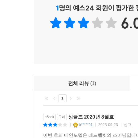
154 유분 엔딩
1
명의 예스24 회원이 평가한
158 <싱글즈>가 선정한 이달의 베스트 제품은?
6.
164 the WHITE
168 OOPS! 촬영장 뷰티 SOS
170 마스크에도 묻어나지 않는 매트 파운데이션
174 콜드크림의 컴백
176 마스크 위 또렷한 눈매 살리는 라인 터치
180 두피 사막화 주의보
182 요즘 집콕 때밀이
183 <싱글즈>가 픽업한 이달의 뉴스는?
전체 리뷰
(1)
184 소중히 다뤄주세요
185 BEAUTY insider
1
186 2주 완성 복근 만들기
213 공허의 얼굴
214 여행의 가치
싱글즈 2020년 8월호
eBook
구매
216 이것은 광고가 아니다
b******4
2023-09-23
신고
|
|
|
218 청결의 역습
이번 호의 메인모델은 레드벨벳의 조이님입니다