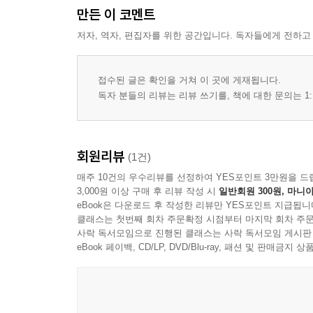
만든 이 코멘트
66 EVERYDAY SHINE
70 HIDE & SEEK
저자, 역자, 편집자를 위한 공간입니다. 독자들에게 전하고
78 BLUE RECORD
88 SLEEPLESS NIGHT
접수된 글은 확인을 거쳐 이 곳에 게재됩니다.
98 JOY of AUTUMN
독자 분들의 리뷰는 리뷰 쓰기를, 책에 대한 문의는 1:
108 TWO in ONE
118 PLAY FOR TODAY
124 Beach BOYS
회원리뷰
(1건)
132 BAD Girls
매주 10건의 우수리뷰를 선정하여 YES포인트 3만원을 드
140 < 싱글즈>가 픽업한 이달의 뉴스는?
3,000원 이상 구매 후 리뷰 작성 시
일반회원 300원, 마니아
141 I AM REAL
eBook은 다운로드 후 작성한 리뷰만 YES포인트 지급됩니
142 윤기 품은 치크
클래스는 첫번째 회차 주문확정 시점부터 마지막 회차 주문
144 겉촉속촉 워터리 하이라이터
사락 독서모임으로 진행된 클래스는 사락 독서모임 게시판
eBook 페이백, CD/LP, DVD/Blu-ray, 패션 및 판매금
146 과즙 팡팡 향수
148 내 손안에 듀오 미스트
150 마셔서 부기 빼기
152 내 피부에 딱 맞는 비타민C