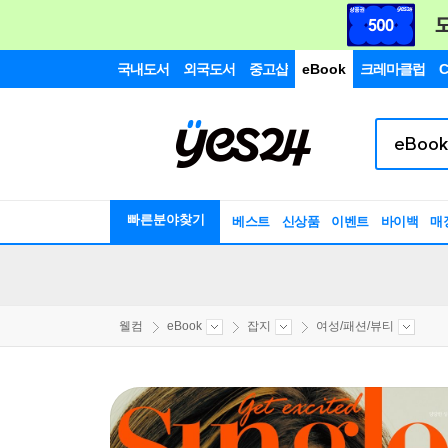
국내도서
외국도서
중고샵
eBook
크레마클럽
C
빠른분야찾기
베스트
신상품
이벤트
바이백
매
웰컴
eBook
잡지
여성/패션/뷰티