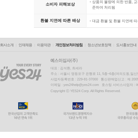
상품의 불량에 의한 반품, 교
소비자 피해보상
준하여 처리됨
환불 지연에 따른 배상
대금 환불 및 환불 지연에 
회사소개
인재채용
이용약관
개인정보처리방침
청소년보호정책
도서홍보안내
대표 : 김석환, 최세라
주소 : 서울시 영등포구 은행로 11, 5층~6층(여의도동,일신
사업자등록번호 : 229-81-37000 통신판매업신고 : 제 200
이메일 : yes24help@yes24.com 호스팅 서비스사업자 :
Copyright ⓒ YES24 Corp. All Rights Reserved.