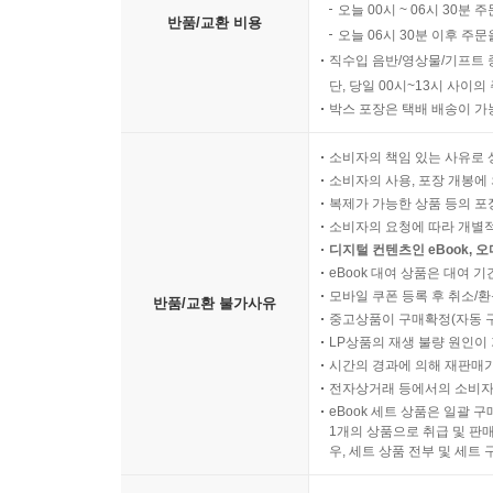
오늘 00시 ~ 06시 30분 
반품/교환 비용
오늘 06시 30분 이후 주문
직수입 음반/영상물/기프트 
단, 당일 00시~13시 사이
박스 포장은 택배 배송이 가
소비자의 책임 있는 사유로 
소비자의 사용, 포장 개봉에 
복제가 가능한 상품 등의 포장을 
소비자의 요청에 따라 개별
디지털 컨텐츠인 eBook, 
eBook 대여 상품은 대여 기
모바일 쿠폰 등록 후 취소/환
반품/교환 불가사유
중고상품이 구매확정(자동 
LP상품의 재생 불량 원인이 기
시간의 경과에 의해 재판매가
전자상거래 등에서의 소비자
eBook 세트 상품은 일괄 
1개의 상품으로 취급 및 판매
우, 세트 상품 전부 및 세트