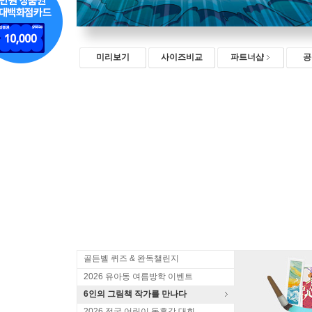
미리보기
사이즈비교
파트너샵
공
골든벨 퀴즈 & 완독챌린지
2026 유아동 여름방학 이벤트
6인의 그림책 작가를 만나다
2026 전국 어린이 독후감 대회