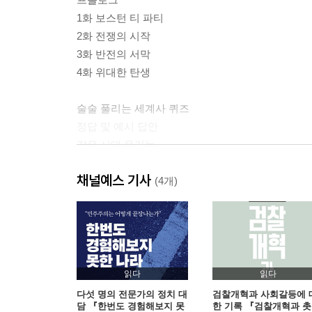
1화 보스턴 티 파티
2화 전쟁의 시작
3화 반전의 서막
4화 위대한 탄생
술술 풀리는 세계사 퀴즈
정답 및 예시 답안
같은 시대 우리는
채널예스 기사
(4개)
읽다
읽다
다섯 명의 전문가의 정치 대
검찰개혁과 사회갈등에 
담 『한번도 경험해보지 못
한 기록 『검찰개혁과 