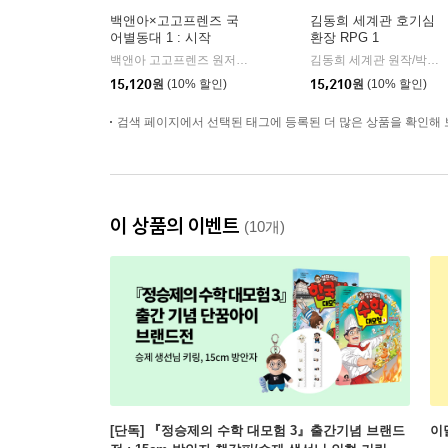
백앤아×고고프렌즈 국
김동희 세계관 호기심
어별동대 1 : 시작
환장 RPG 1
백앤아 고고프렌즈 원저/한바리 글/정수영 그림/김선 감수
백앤
김동희 세계관 원작/박종은 글/이정태 그림
|
15,120
원
(10% 할인)
15,210
원
(10% 할인)
검색 페이지에서 선택된 태그에 등록된 더 많은 상품을 확인해 
이 상품의 이벤트
(10개)
[단독] 『정승제의 수학 대모험 3』출간기념 브랜드
이