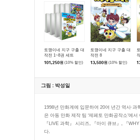
토깽이네 지구 구출 대
토깽이네 지구 구출 대
토
작전 1~8권 세트
작전 8
작
101,250
원
(10% 할인)
13,500
원
(10% 할인)
1
그림 :
박성일
1998년 만화계에 입문하여 20여 년간 역사·
은 아동 만화 제작 팀 ‘제페토 만화공작소’에
『LIVE 과학』 시리즈, 『마이 큐브』, 『W
다.