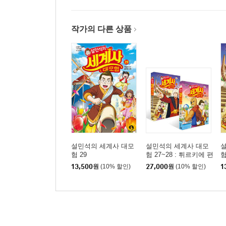
작가의 다른 상품
설민석의 세계사 대모
설민석의 세계사 대모
험 29
험 27~28 : 튀르키에 편
험
세트
13,500
원
(10% 할인)
27,000
원
(10% 할인)
1