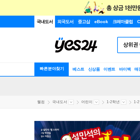
국내도서
외국도서
중고샵
eBook
크레마클럽
C
빠른분야찾기
베스트
신상품
이벤트
바이백
매
웰컴
국내도서
어린이
1-2학년
1-