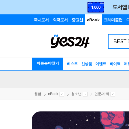
국내도서
외국도서
중고샵
eBook
크레마클럽
C
빠른분야찾기
베스트
신상품
이벤트
바이백
매
웰컴
eBook
청소년
인문/사회