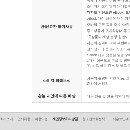
복제가 가능한 상품 등의 포장을 
소비자의 요청에 따라 개별
디지털 컨텐츠인 eBook, 
eBook 대여 상품은 대여 기
모바일 쿠폰 등록 후 취소/환
반품/교환 불가사유
중고상품이 구매확정(자동 
LP상품의 재생 불량 원인이 기
시간의 경과에 의해 재판매가
전자상거래 등에서의 소비자
eBook 세트 상품은 일괄 
1개의 상품으로 취급 및 판매
우, 세트 상품 전부 및 세트
상품의 불량에 의한 반품, 교
소비자 피해보상
준하여 처리됨
환불 지연에 따른 배상
대금 환불 및 환불 지연에 
회사소개
인재채용
이용약관
개인정보처리방침
청소년보호정책
도서홍보안내