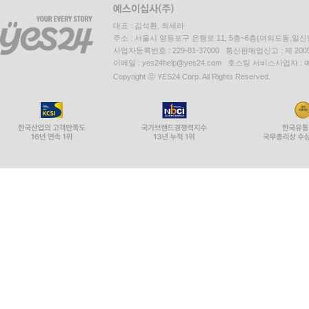
대표 : 김석환, 최세라
주소 : 서울시 영등포구 은행로 11, 5층~6층(여의도동,일신
사업자등록번호 : 229-81-37000 통신판매업신고 : 제 200
이메일 : yes24help@yes24.com 호스팅 서비스사업자 :
Copyright ⓒ YES24 Corp. All Rights Reserved.