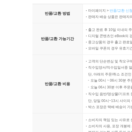
마이페이지 >
반품/교환 신청
반품/교환 방법
판매자 배송 상품은 판매자와
출고 완료 후 10일 이내의 
디지털 콘텐츠인 eBook의 
반품/교환 가능기간
중고상품의 경우 출고 완료일
모바일 쿠폰의 경우 유효기간(
고객의 단순변심 및 착오구
직수입양서/직수입일서중 일
단, 아래의 주문/취소 조건인
오늘 00시 ~ 06시 30분 
반품/교환 비용
오늘 06시 30분 이후 주문
직수입 음반/영상물/기프트 
단, 당일 00시~13시 사이
박스 포장은 택배 배송이 가
소비자의 책임 있는 사유로 
소비자의 사용, 포장 개봉에 