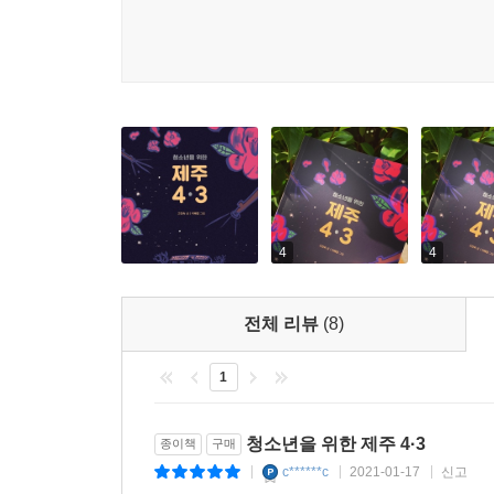
4
4
전체 리뷰
(8)
1
청소년을 위한 제주 4·3
종이책
구매
c******c
2021-01-17
신고
|
|
|