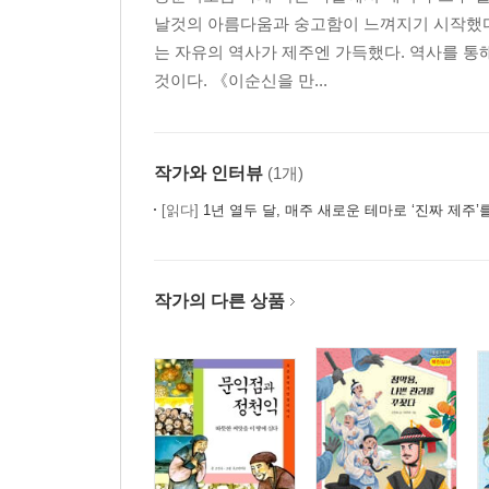
*서북청년회
날것의 아름다움과 숭고함이 느껴지기 시작했다
는 자유의 역사가 제주엔 가득했다. 역사를 통
*살인 면허
것이다. 《이순신을 만...
*다랑쉬굴의 비극
작가와 인터뷰
(1개)
*이름을 뺏기지 말라
[읽다]
1년 열두 달, 매주 새로운 테마로 ‘진짜 제주’
*사람들 가슴에 조준점이 있다
*살아남은 자의 슬픔
작가의 다른 상품
*죽음의 예비검속
해방에서 분단까지_국민보도연맹 학살과 예비검속
*살당보민 살아진다
제주 역사_제주 여성운동의 역사