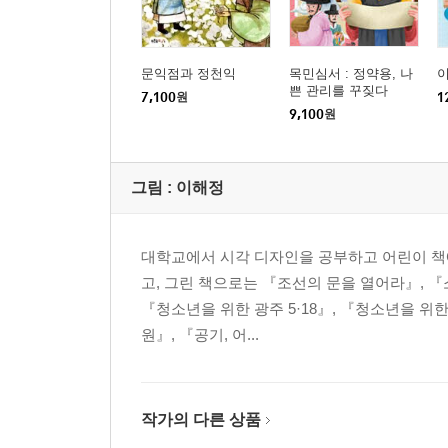
해방에서 분단까지_ 의인들
해방에서 분단까지_ 70년 만의 무죄 판결
문익점과 정천익
목민심서 : 정약용, 나
쁜 관리를 꾸짖다
7,100
원
1
9,100
원
그림 :
이해정
대학교에서 시각 디자인을 공부하고 어린이 책
고, 그린 책으로는 『조선의 문을 열어라』, 『소
『청소년을 위한 광주 5·18』, 『청소년을 위
원』, 『공기, 어...
작가의 다른 상품