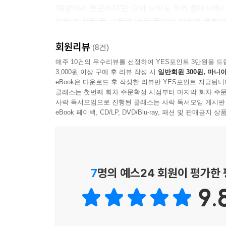
‘해방에서 분단까지’만 모아 보아도 우리 현대사에서 제
민란과 장두 등 그동안 너무 몰랐던 제주의 문화와
사람들이 어떤 이야기를 갖고 있는지 역사적 사실의 
회원리뷰
(8건)
‘우리는 이제 죄 없는 사람이다’
매주 10건의 우수리뷰를 선정하여 YES포인트 3만원을 드
3,000원 이상 구매 후 리뷰 작성 시
일반회원 300원, 마니아
살아남아 무죄판결을 받은 사람들은 현수막을 들었
eBook은 다운로드 후 작성한 리뷰만 YES포인트 지급됩니
클래스는 첫번째 회차 주문확정 시점부터 마지막 회차 주문
2003년 정부는 제주 4·3 사건 진상을 담은 공
사락 독서모임으로 진행된 클래스는 사락 독서모임 게시판
불법 구금, 고문 등을 통해 받은 유죄 판결에 재심
eBook 페이백, CD/LP, DVD/Blu-ray, 패션 및 판매금
현수막에 적어 법원 앞에서 들어 보였다. 시신조차
자신들이 세상을 떠난 이유를 알게 되었을까· 작
개인사를 들여다보면 죽은 이들은 우리의 친구, 가족
기울여 주는 것, 이것이 책을 통해 우리들이 할 수
7
명의 예스24 회원이 평가한
제주, 제주에서도 애월, 조천, 표선 어딘가에 
9.
징검다리로 제주 4·3을 서술하고 있다.