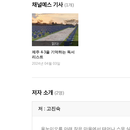
채널예스 기사
*공포의 섬으로 변해가는 제주
(1개)
*윤희춘 여사의 영원한 기다림
해방에서 분단까지_ 제주 4·3 사건 직후 검찰과 사
*평화의 길목에서 돌아서다
읽다
제주 역사_제주 민란과 장두
제주 4·3을 기억하는 독서
리스트
2024년 04월 03일
*원인에는 관심 없는 진압
*해방에서 분단까지 5·10 총선거
제주 역사-제주도 남로당
저자 소개
(2명)
*소년 임두홍이 겪은 제주 4·3
저 :
고진숙
해방에서 분단까지_남북 두 개의 정부 수립
해방에서 분단까지_여순 사건과 국가보안법
용눈이오름 아래 작은 마을에서 태어나 스무 살