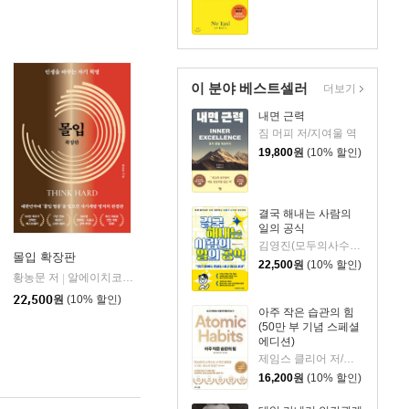
이 분야 베스트셀러
더보기
내면 근력
짐 머피 저/지여울 역
19,800
원
(10% 할인)
결국 해내는 사람의
일의 공식
김영진(모두의사수) 저
몰입 확장판
22,500
원
(10% 할인)
이즈베리
황농문 저
알에이치코리아(RHK)
|
22,500
원
(10% 할인)
아주 작은 습관의 힘
(50만 부 기념 스페셜
에디션)
제임스 클리어 저/이한이 역
16,200
원
(10% 할인)