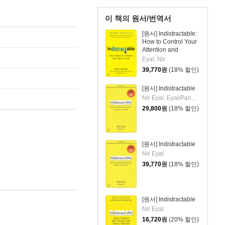
이 책의 원서/번역서
[원서] Indistractable:
How to Control Your
Attention and
Choose Your Life
Eyal, Nir
39,770
원
(18% 할인)
[원서] Indistractable
Nir Eyal, Eyal/Pankhurst, Kate(ILL)
29,800
원
(18% 할인)
[원서] Indistractable
Nir Eyal
39,770
원
(18% 할인)
[원서] Indistractable
Nir Eyal
16,720
원
(20% 할인)