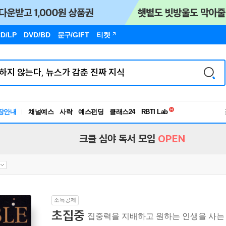
D/LP
DVD/BD
문구
/GIFT
티켓
독서유형검사
장안내
채널예스
사락
예스펀딩
클래스24
RBTI Lab
독서유형검사
크클 심야 독서 모임
OPEN
소득공제
초집중
집중력을 지배하고 원하는 인생을 사는