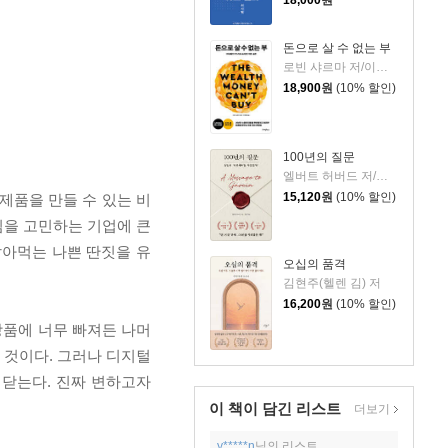
돈으로 살 수 없는 부
로빈 샤르마 저/이영래 역
18,900
원
(10% 할인)
100년의 질문
엘버트 허버드 저/충희 편
15,120
원
(10% 할인)
제품을 만들 수 있는 비
임을 고민하는 기업에 큰
잡아먹는 나쁜 딴짓을 유
오십의 품격
김현주(헬렌 김) 저
16,200
원
(10% 할인)
상품에 너무 빠져든 나머
 것이다. 그러나 디지털
깨닫는다. 진짜 변하고자
이 책이 담긴
리스트
더보기
y*****n
님의 리스트