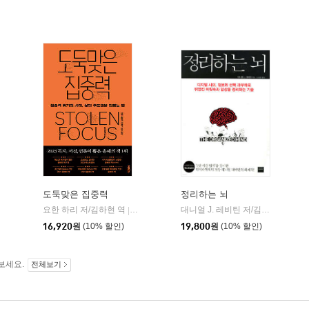
도둑맞은 집중력
정리하는 뇌
요한 하리 저/김하현 역
어크로스
대니얼 J. 레비틴 저/김성훈 역
와
|
|
16,920
원
(10% 할인)
19,800
원
(10% 할인)
보세요.
전체보기