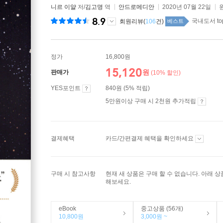
니르 이얄
저/
김고명
역
안드로메디안
2020년 07월 22일
8.9
국내도서 to
회원리뷰(
106
건)
베스트
정가
16,800원
15,120
원
판매가
(10% 할인)
YES포인트
840원 (5% 적립)
5만원이상 구매 시 2천원 추가적립
결제혜택
카드/간편결제 혜택을 확인하세요
구매 시 참고사항
현재 새 상품은 구매 할 수 없습니다. 아래 
해보세요.
eBook
중고상품 (56개)
10,800원
3,000원 ~