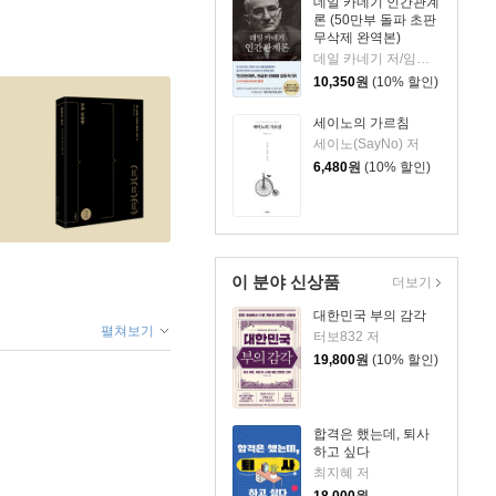
데일 카네기 인간관계
론 (50만부 돌파 초판
무삭제 완역본)
데일 카네기 저/임상훈 역
10,350
원
(10% 할인)
세이노의 가르침
세이노(SayNo) 저
6,480
원
(10% 할인)
이 분야 신상품
더보기
대한민국 부의 감각
펼쳐보기
터보832 저
19,800
원
(10% 할인)
합격은 했는데, 퇴사
하고 싶다
최지혜 저
18,000
원