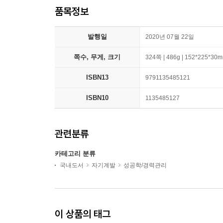
품목정보
발행일
2020년 07월 22일
쪽수, 무게, 크기
324쪽 | 486g | 152*225*30
ISBN13
9791135485121
ISBN10
1135485127
관련분류
카테고리 분류
국내도서
자기계발
성공학/경력관리
이 상품의 태그