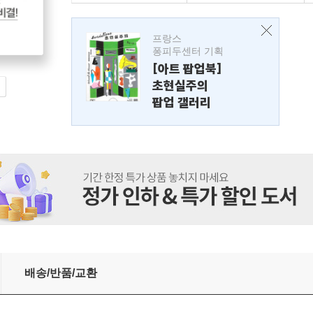
프랑스
퐁피두센터 기획
[아트 팝업북]
초현실주의
팝업 갤러리
배송/반품/교환