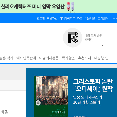
로그인
회원가입
마이페이지
카트
주문/배송
고객센터
Gl
젊은 작가
예사단독판매
이달의사은품
특가할인
추천도서
대량/법인
 비결