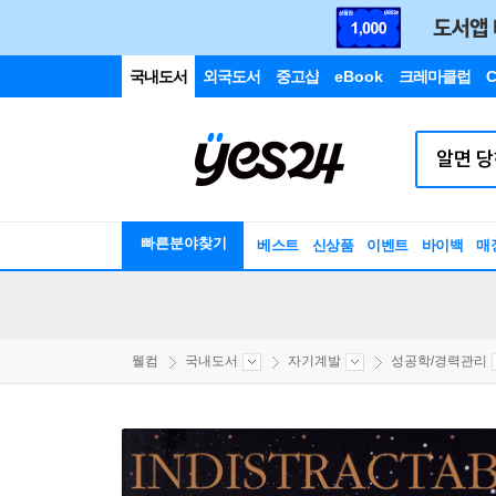
국내도서
외국도서
중고샵
eBook
크레마클럽
C
빠른분야찾기
베스트
신상품
이벤트
바이백
매
웰컴
국내도서
자기계발
성공학/경력관리