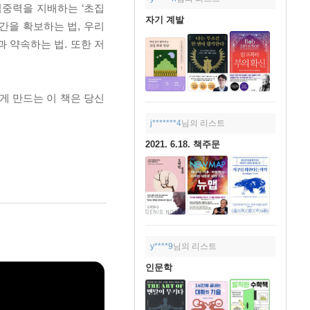
집중력을 지배하는 ‘초집
자기 계발
간을 확보하는 법, 우리
 약속하는 법. 또한 저
게 만드는 이 책은 당신
j*******4
님의 리스트
2021. 6.18. 책주문
y****9
님의 리스트
인문학