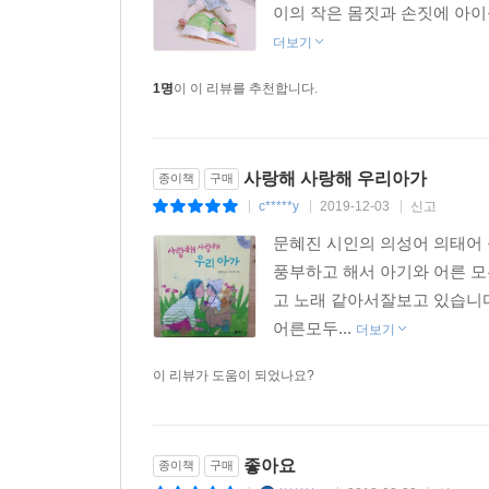
이의 작은 몸짓과 손짓에 아이
더보기
1명
이 이 리뷰를 추천합니다.
사랑해 사랑해 우리아가
종이책
구매
c*****y
2019-12-03
신고
|
|
|
문혜진 시인의 의성어 의태어
풍부하고 해서 아기와 어른 
고 노래 같아서잘보고 있습니다.
어른모두...
더보기
이 리뷰가 도움이 되었나요?
좋아요
종이책
구매