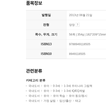
품목정보
발행일
2013년 06월 21일
판형
양장
쪽수, 무게, 크기
56쪽 | 354g | 182*209*15m
ISBN13
9788949118505
ISBN10
8949118505
관련분류
카테고리 분류
국내도서
유아
0-3세
1-3세 우리나라 그림책
국내도서
유아
0-3세
1-3세 IQ/EQ계발
국내도서
유아
유아 학습
유아 동요/동시
국내도서
가정 살림
임신/출산
태교