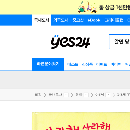
국내도서
외국도서
중고샵
eBook
크레마클럽
C
빠른분야찾기
베스트
신상품
이벤트
바이백
매
웰컴
국내도서
유아
0-3세
1-3세 우