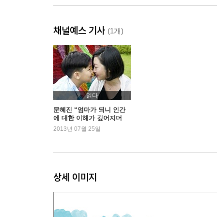
채널예스 기사
(1개)
읽다
문혜진 “엄마가 되니 인간
에 대한 이해가 깊어지더
라”
2013년 07월 25일
상세 이미지