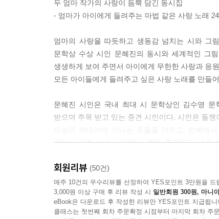
두 엄마 작가의 사랑이 듬뿍 담긴 동시집
- 엄마가 아이에게 들려주는 마법 같은 사랑 노래 2
엄마의 사랑을 따듯하고 생동감 넘치는 시와 그
문학상 수상 시인 문혜진의 동시와 세계적인 그림
생생하게 보여 주면서 아이에게 무한한 사랑과 응원을
모든 아이들에게 들려주고 싶은 사랑 노래를 만들어
문혜진 시인은 국내 최대 시 문학상인 김수영 문
받으며 주목 받고 있는 중견 시인이다. 시인은 돌쟁
의성어 의태어에 신나는 운율을 더하고, 반복해서
작가는 세계 여러 나라에서 책을 출간하고, 스위스
수상하며 전 세계적인 주목을 받고 있는 그림책 
회원리뷰
아이와 엄마의 일상을 따듯하고 생동감 있게 담아냈
(50건)
위한 견본이 될 수 있고, 아이들에게 직접 들려주는 
매주 10건의 우수리뷰를 선정하여 YES포인트 3만원을 드
3,000원 이상 구매 후 리뷰 작성 시
일반회원 300원, 마니아
eBook은 다운로드 후 작성한 리뷰만 YES포인트 지급됩니
■ 두 엄마 작가의 육아 경험을 바탕으로 만들어낸 
클래스는 첫번째 회차 주문확정 시점부터 마지막 회차 주문