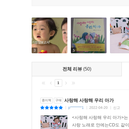
자연스럽게 청각 발달, 언어 발달에 도움을 줄 수
알려줄 것이다.
3
5
전체 리뷰
(50)
1
사랑해 사랑해 우리 아가
종이책
구매
p********1
2022-04-20
신고
|
|
|
<사랑해 사랑해 우리 아가>
사랑 노래로 안에는CD도 같이