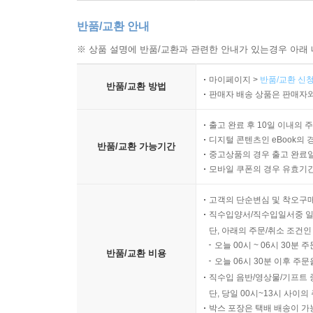
반품/교환 안내
※ 상품 설명에 반품/교환과 관련한 안내가 있는경우 아래 
마이페이지 >
반품/교환 신청
반품/교환 방법
판매자 배송 상품은 판매자와
출고 완료 후 10일 이내의 
디지털 콘텐츠인 eBook의 
반품/교환 가능기간
중고상품의 경우 출고 완료일
모바일 쿠폰의 경우 유효기간(
고객의 단순변심 및 착오구
직수입양서/직수입일서중 일
단, 아래의 주문/취소 조건인
오늘 00시 ~ 06시 30분 
반품/교환 비용
오늘 06시 30분 이후 주문
직수입 음반/영상물/기프트 
단, 당일 00시~13시 사이
박스 포장은 택배 배송이 가