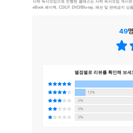
사락 독서모임으로 진행된 클래스는 사락 독서모임 게시판
문혜진 시인은 두 아들의 엄마, 이수지 작가는 아들
eBook 페이백, CD/LP, DVD/Blu-ray, 패션 및 판매금
싶은 사랑 동시집을 만들어냈다.「사랑해 사랑
있어도 아까울 정도로 어여쁜 아이에 대한 사랑을
49
명
서툴지만 뭐든지 열심히 하려는 아이를 응원하다
따듯하게 위로하며,「간질간질」,「기리기리 쭉쭉
먹이고, 씻기고, 안아 주고, 함께 놀면서 했던
사랑을 전한다. 때로는 순한 양 같고, 때로는 장난
웃음 짓게 한다. 토끼, 곰, 코끼리, 강아지 인형들이
엄마가 읽어 주는 동시를 통해 사랑을 전해 받은 
별점별로 리뷰를 확인해 보세
있을 것이다. 또 사랑 표현에 서툰 초보 엄마들은 
일상과 다양한 놀이, 사랑 표현을 접하면서 양육에
동시집으로도 안성맞춤이다.
12%
0%
■ 다양한 의성어, 의태어로 언어 감각을 키워 주는
0%
0%
0-3세 아이들은 재미난 의성어 의태어, 반복적인 
뿡뿡 등 재미난 의성어 의태어가 풍부하고, 단어와