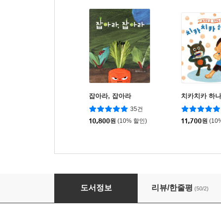
잡아라, 잡아라
치카치카 하나
35건
10,800
원
(10% 할인)
11,700
원
(10
사랑해 사랑해 우리 아가
도서정보
리뷰/한줄평
(50/2)