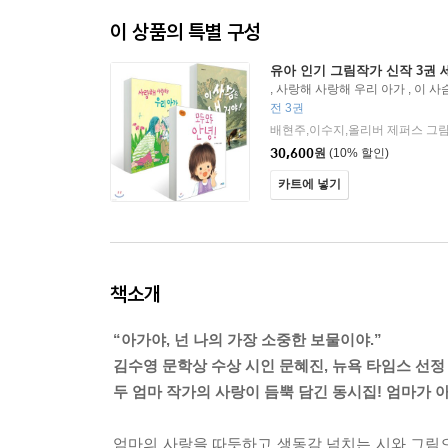
이 상품의 특별 구성
유아 인기 그림작가 신작 3권 
, 사랑해 사랑해 우리 아가 , 이 사
전 3권
배현주,이수지,올리버 제퍼스 그
30,600
원
(10% 할인)
카트에 넣기
책소개
“아가야, 넌 나의 가장 소중한 보물이야.”
김수영 문학상 수상 시인 문혜진, 뉴욕 타임스 선정
두 엄마 작가의 사랑이 듬뿍 담긴 동시집! 엄마가 
엄마의 사랑을 따듯하고 생동감 넘치는 시와 그림