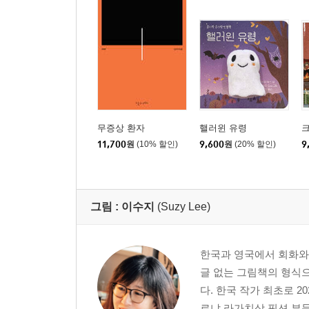
무증상 환자
핼러윈 유령
11,700
원
(10% 할인)
9,600
원
(20% 할인)
9
그림 :
이수지
(Suzy Lee)
한국과 영국에서 회화와
글 없는 그림책의 형식으
다. 한국 작가 최초로 2
로냐 라가치상 픽션 부문 스