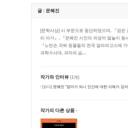
글 :
문혜진
[문학사상] 시 부문으로 등단하였으며, 『검은
리 아가』, 『문혜진 시인의 의성어 말놀이 동시
『노빈손 괴짜 동물들의 천국 갈라파고스에 가다
과학수사대, 과자의 습...
작가와 인터뷰
(1개)
[읽다]
문혜진 “엄마가 되니 인간에 대한 이해가 깊
작가의 다른 상품