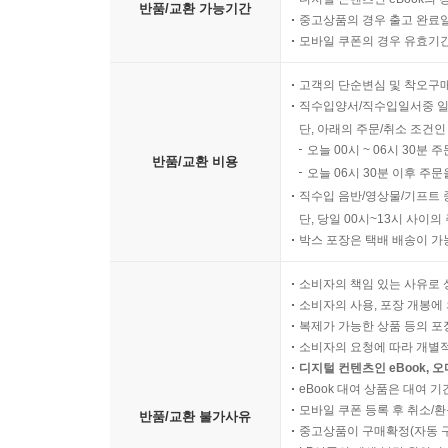
반품/교환 가능기간
중고상품의 경우 출고 완료일
모바일 쿠폰의 경우 유효기간(
고객의 단순변심 및 착오구
직수입양서/직수입일서중 일
단, 아래의 주문/취소 조건인
오늘 00시 ~ 06시 30분 
반품/교환 비용
오늘 06시 30분 이후 주문
직수입 음반/영상물/기프트 
단, 당일 00시~13시 사이
박스 포장은 택배 배송이 가
소비자의 책임 있는 사유로 
소비자의 사용, 포장 개봉에 
복제가 가능한 상품 등의 포장을 
소비자의 요청에 따라 개별
디지털 컨텐츠인 eBook, 
eBook 대여 상품은 대여 기
모바일 쿠폰 등록 후 취소/환
반품/교환 불가사유
중고상품이 구매확정(자동 