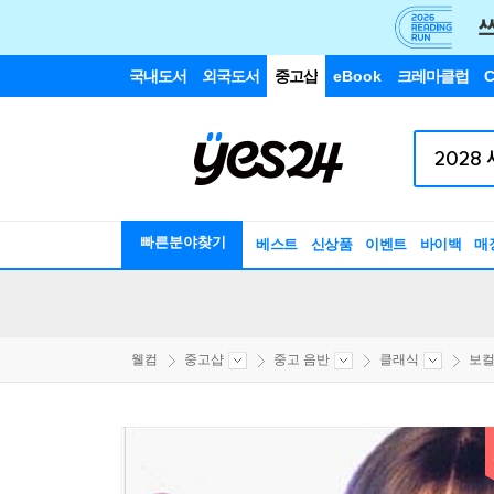
국내도서
외국도서
중고샵
eBook
크레마클럽
C
빠른분야찾기
베스트
신상품
이벤트
바이백
매
웰컴
중고샵
중고 음반
클래식
보