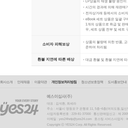
LP상품의 재생 불량 원인이 기
시간의 경과에 의해 재판매가
전자상거래 등에서의 소비자
eBook 세트 상품은 일괄 
1개의 상품으로 취급 및 판매
우, 세트 상품 전부 및 세트
상품의 불량에 의한 반품, 교
소비자 피해보상
준하여 처리됨
환불 지연에 따른 배상
대금 환불 및 환불 지연에 
회사소개
인재채용
이용약관
개인정보처리방침
청소년보호정책
도서홍보안내
대표 : 김석환, 최세라
주소 : 서울시 영등포구 은행로 11, 5층~6층(여의도동,일신
사업자등록번호 : 229-81-37000 통신판매업신고 : 제 200
이메일 : yes24help@yes24.com 호스팅 서비스사업자 :
Copyright ⓒ YES24 Corp. All Rights Reserved.