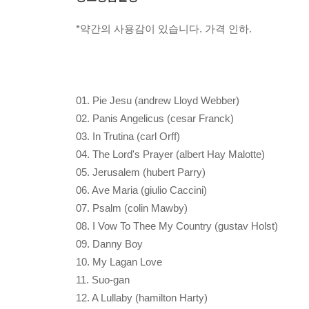
*약간의 사용감이 있습니다. 가격 인하.
01. Pie Jesu (andrew Lloyd Webber)
02. Panis Angelicus (cesar Franck)
03. In Trutina (carl Orff)
04. The Lord's Prayer (albert Hay Malotte)
05. Jerusalem (hubert Parry)
06. Ave Maria (giulio Caccini)
07. Psalm (colin Mawby)
08. I Vow To Thee My Country (gustav Holst)
09. Danny Boy
10. My Lagan Love
11. Suo-gan
12. A Lullaby (hamilton Harty)