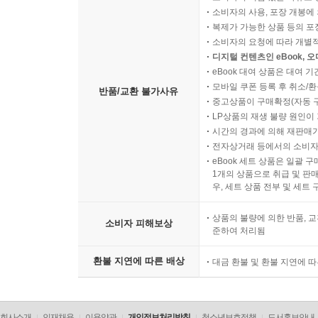
소비자의 사용, 포장 개봉에 
복제가 가능한 상품 등의 포장을 
소비자의 요청에 따라 개별
디지털 컨텐츠인 eBook, 
eBook 대여 상품은 대여 기
모바일 쿠폰 등록 후 취소/환
반품/교환 불가사유
중고상품이 구매확정(자동 
LP상품의 재생 불량 원인이 기
시간의 경과에 의해 재판매가
전자상거래 등에서의 소비자
eBook 세트 상품은 일괄 
1개의 상품으로 취급 및 판매
우, 세트 상품 전부 및 세트
상품의 불량에 의한 반품, 교
소비자 피해보상
준하여 처리됨
환불 지연에 따른 배상
대금 환불 및 환불 지연에 
회사소개
인재채용
이용약관
개인정보처리방침
청소년보호정책
도서홍보안내