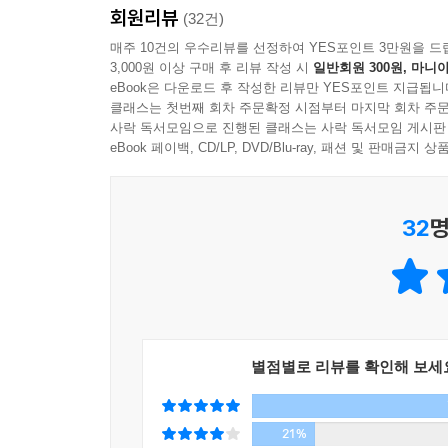
회원리뷰
없다. 우리에게도 언젠가는 수익을 낼 일생일대의 기회
(32건)
실패하는지를 꼼꼼히 짚어보고, 그 시장이 어떻게 
매주 10건의 우수리뷰를 선정하여 YES포인트 3만원을 드
3,000원 이상 구매 후 리뷰 작성 시
일반회원 300원, 마니아
책은 과거의 부실한 투자를 반성하고 개선함으로써 
eBook은 다운로드 후 작성한 리뷰만 YES포인트 지급됩니
못 했던 투자, 알아도 못 했던 투자였지만 미래에 같
클래스는 첫번째 회차 주문확정 시점부터 마지막 회차 주문
사락 독서모임으로 진행된 클래스는 사락 독서모임 게시판
이 책의 내용은 모두 “나는 왜 ○○을 사지 못 했
eBook 페이백, CD/LP, DVD/Blu-ray, 패션 및 판매금
되돌아본다. 누구에게나 투자에 성공하지 못한 이
코스닥 테마주, ETF 투자 등을 담는다. 왜 달리
32
명
2장에서는 유로화, 달러화, 엔화, 대만달러 등
짚어본다. 채권시장을 다룬 3장에서는 브라질채
4장에서도 배 아픈 투자자들의 이야기는 이어진다
희비가 엇갈린 사례 등을 비교해본다. 마지막으로 
투자한 사례를 통해 앞으로 다가올 인플레이션에 대
별점별로 리뷰를 확인해 보세
21%