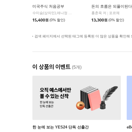
미국주식 처음공부
돈의 흐름은 되풀이된다
수미숨(상의민),애나정 공저
이레미디어
홍춘욱 저
포르체
|
|
15,400
원
(0% 할인)
13,300
원
(0% 할인)
검색 페이지에서 선택된 태그에 등록된 더 많은 상품을 확인해 
이 상품의 이벤트
(5개)
한 눈에 보는 YES24 단독 선출간
e