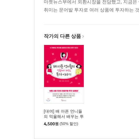
마켓뉴스부에서 외환시장을 전담했고, 지금은
[더 알아보기] 브라질채권은 왜 천덕꾸러기가 되었
취미는 문어발 투자로 여러 상품에 투자하는 것
나는 왜 물가채를 사지 못했나?_물가채에 투자하는
[더 알아보기] 물가채, 이렇게 투자하면 된다
나는 왜 채권형펀드를 환매했나?_너무 자주 들여다
작가의 다른 상품
[더 알아보기] 채권 ETF, 이렇게 투자하면 된다
나는 어쩌다 회사채에 투자했나?_1만 원으로 괜찮
[더 알아보기] 회사채 투자, 이렇게 하면 된다
4장 언니들의 눈물겨운 부동산투자 이야기
나는 왜 신혼집을 사지 못했나?
[더 알아보기] 신혼만이 누릴 수 있는 대출혜택
나는 왜 대치동에서 전세를 살았나?_부동산투자, 기
[더 알아보기] 매매전세비란 무엇인가?
나는 왜 강남 집을 팔고 경기도로 이사를 갔나?_
[대여] 배 아픈 언니들
의 억울해서 배우는 투
[더 알아보기] 수도권 신도시의 변천사
자 이야기
4,500
원
(50% 할인)
나는 왜 지방 아파트를 샀나?_기회비용을 생각하면
[더 알아보기] 캠코의 온비드 활용하는 법