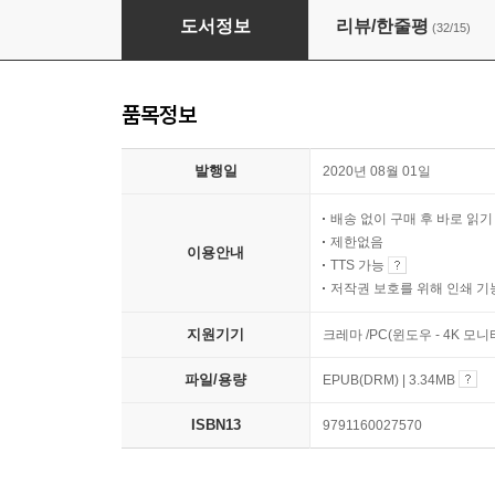
배 아픈 언니들의 억울해서 배우는 투자 이야기
도서정보
리뷰/한줄평
(32/15)
품목정보
발행일
2020년 08월 01일
배송 없이 구매 후 바로 읽
제한없음
이용안내
TTS 가능
저작권 보호를 위해 인쇄 기
지원기기
크레마 /PC(윈도우 - 4K 모
파일/용량
EPUB(DRM) | 3.34MB
ISBN13
9791160027570