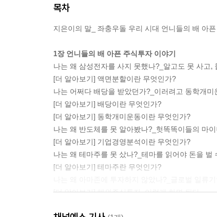
목차
지은이의 말_ 좌충우돌 우리 시대 언니들의 배 아픈
1장 언니들의 배 아픈 주식투자 이야기
나는 왜 삼성전자를 사지 못했나?_알고도 못 사고, 
[더 알아보기] 액면분할이란 무엇인가?
나는 어쩌다 배당을 받았던가?_이러려고 동학개미
[더 알아보기] 배당이란 무엇인가?
[더 알아보기] 동학개미운동이란 무엇인가?
나는 왜 반도체를 못 알아봤나?_헛똑똑이들의 마이
[더 알아보기] 기업경영분석이란 무엇인가?
나는 왜 테마주를 못 샀나?_테마를 읽어야 돈을 벌 
[더 알아보기] 테마주란 무엇인가?
나는 왜 아마존에 투자하지 않았나?_글로벌 일류기
[더 알아보기] 해외주식투자, 이렇게 하면 된다
나는 어쩌다 ETF 장기투자자가 됐나?_인버스는 묵
채널예스 기사