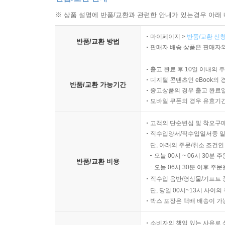
※ 상품 설명에 반품/교환과 관련한 안내가 있는경우 아래 
마이페이지 >
반품/교환 신청
반품/교환 방법
판매자 배송 상품은 판매자와
출고 완료 후 10일 이내의 
디지털 콘텐츠인 eBook의 
반품/교환 가능기간
중고상품의 경우 출고 완료일
모바일 쿠폰의 경우 유효기간(
고객의 단순변심 및 착오구
직수입양서/직수입일서중 일
단, 아래의 주문/취소 조건인
오늘 00시 ~ 06시 30분 
반품/교환 비용
오늘 06시 30분 이후 주문
직수입 음반/영상물/기프트 
단, 당일 00시~13시 사이
박스 포장은 택배 배송이 가
소비자의 책임 있는 사유로 