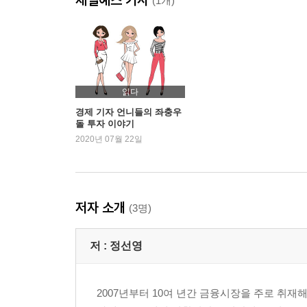
[더 알아보기] ETF 투자, 이렇게 하면 된다
(1개)
나는 왜 VIX에 얼떨결에 투자했나?_방향을 모르
[더 알아보기] VIX란 무엇인가?
2장 언니들의 속 쓰린 외환투자 이야기
나는 왜 유로화를 사지 못했나?
읽다
[더 알아보기] 유로-달러 환율 보는 법
경제 기자 언니들의 좌충우
돌 투자 이야기
나는 달러예금을 어떻게 활용했나?_외화통장을 요
2020년 07월 22일
[더 알아보기] 외화예금통장, 어떻게 만들고 활용할
나는 왜 엔화를 고점에 샀나?_투자 목적으로 사고
[더 알아보기] 재정환율이란 무엇인가?
나는 왜 대만달러를 팔지 못했나?_여행 가고 싶은
저자 소개
(3명)
[더 알아보기] 외화예금, 외화지갑이란 무엇인가?
나는 왜 환전할 생각만 했나?_쉽게 투자할 수 있는
저 :
정선영
[더 알아보기] 투자수익과 환차익을 동시에 얻고 싶
3장 언니들의 열 받은 채권투자 이야기
2007년부터 10여 년간 금융시장을 주로 취
나는 왜 브라질채권을 충동구매했나?