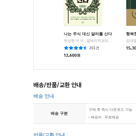
나는 주식 대신 달러를 산다
행복한
박성현 저 저
알에이치코리아(RHK)
김대열
|
201건
15,3
12,600
원
배송/반품/교환 안내
배송 안내
구매 후 즉시 다운로드 가능
배송 구분
배송비 : 무료배송
반품/교환 안내