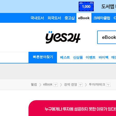
국내도서
외국도서
중고샵
eBook
크레마클럽
C
빠른분야찾기
베스트
신상품
이벤트
바이백
매
웰컴
eBook
경제 경영
투자/재테크