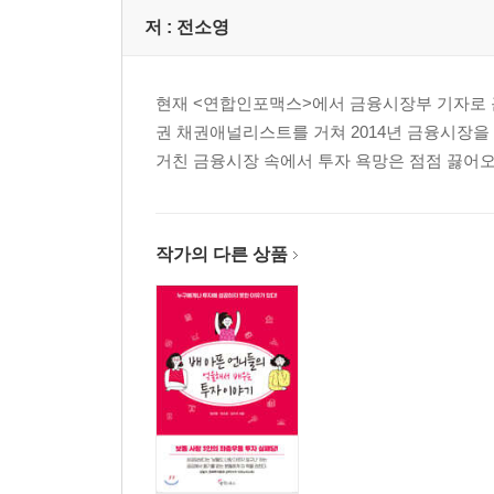
부모님은 왜 서울의 집을 사지 않았나?_삶의 터전이
저 :
전소영
[더 알아보기] 우리나라 집값의 역사
5장 언니들의 애잔한 기타투자 이야기
현재 <연합인포맥스>에서 금융시장부 기자로 근
나는 왜 금투자에 실패했나?_명품백보다 골드바
권 채권애널리스트를 거쳐 2014년 금융시장
[더 알아보기] 골드바와 금 파생상품, 어떻게 투자할
거친 금융시장 속에서 투자 욕망은 점점 끓어오
나는 왜 비트코인을 못 샀을까?_일단 로켓에 타라!
[더 알아보기] 가상화폐 투자, 이렇게 하면 된다
나는 왜 원유 ETN에 들어갔나?_조막손의 소꿉놀이
작가의 다른 상품
[더 알아보기] 유가의 변동성이 극심한 이유
나는 왜 곡물펀드를 샀나?_나를 믿지 말고 꼭지다
[더 알아보기] 펀드 가입 시 체크해야 할 사항
나는 왜 츄러스 가게에 투자했나?_연말 소득공제
[더 알아보기] 크라우드펀딩이란 무엇인가?