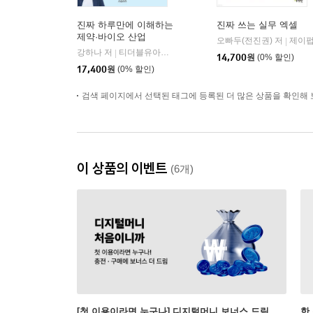
진짜 하루만에 이해하는
진짜 쓰는 실무 엑셀
제약·바이오 산업
오빠두(전진권) 저
제이
|
강하나 저
티더블유아이지
|
14,700
원
(0% 할인)
17,400
원
(0% 할인)
검색 페이지에서 선택된 태그에 등록된 더 많은 상품을 확인해 
이 상품의 이벤트
(6개)
[첫 이용이라면 누구나] 디지털머니 보너스 드림
한