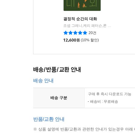
결정적 순간의 대화
조셉 그레니,케리 패터슨,론 맥밀런,알 스위즐러,에밀리 그레고리 공저/김경섭,박우정 공역
20건
12,600
원
(10% 할인)
배송/반품/교환 안내
배송 안내
구매 후 즉시 다운로드 가능
배송 구분
배송비 : 무료배송
반품/교환 안내
※ 상품 설명에 반품/교환과 관련한 안내가 있는경우 아래 