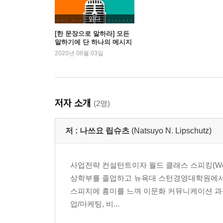
듣는 이와의 공통점을 찾는 질문④ 이야기의 목적
면접에서 활용 가능한 원 빅 메시지 화법
읽다
[한 문장으로 말하라] 모든
말하기에 단 하나의 메시지
제3장. [STEP2 탄탄한 구조의 원 빅 메시지 만들
만 담아라!
2020년 08월 03일
원 빅 메시지를 만드는 9단계 구조
인상적인 도입부를 만드는 황금 비율
확산적 사고로 아이디어를 넓혀라
수렴적 사고로 메시지를 좁혀라
저자 소개
(2명)
3가지 근거로 메시지를 뒷받침하라
‘Why So?’로 논리를 확인하라
저 :
나쓰요 립슈츠
(Natsuyo N. Lipschutz)
‘So What?’으로 메시지의 수준을 높여라
상대에 따라 ‘꽂히는’ 포인트가 다르다
사업전략 컨설턴트이자 월드 클래스 스피킹(World
제4장. [STEP3 마음을 움직이는 스토리텔링 짜기
상학부를 졸업하고 뉴욕대 스턴경영대학원에서 
인사치레 없이 이야기를 시작하라
스피치에 흥미를 느껴 이문화 커뮤니케이션 과
누구든 경청하게 만드는 스토리텔링의 힘
업/마케팅, 비...
스토리에 두근거림과 긴장감을 섞어라