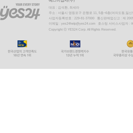
대표 : 김석환, 최세라
주소 : 서울시 영등포구 은행로 11, 5층~6층(여의도동,일신
사업자등록번호 : 229-81-37000 통신판매업신고 : 제 200
이메일 : yes24help@yes24.com 호스팅 서비스사업자 :
Copyright ⓒ YES24 Corp. All Rights Reserved.