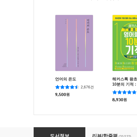
언어의 온도
해커스톡 왕
10분의 기적 
2,676건
로 말하기
9,500
원
8,930
원
한 문장으로 말하라
도서정보
리뷰/한줄평
(31/122)