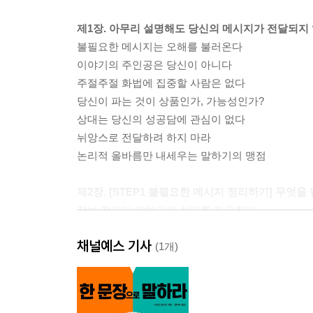
제1장. 아무리 설명해도 당신의 메시지가 전달되지
불필요한 메시지는 오해를 불러온다
이야기의 주인공은 당신이 아니다
주절주절 화법에 집중할 사람은 없다
당신이 파는 것이 상품인가, 가능성인가?
상대는 당신의 성공담에 관심이 없다
뉘앙스로 전달하려 하지 마라
논리적 올바름만 내세우는 말하기의 맹점
제2장. [STEP1 불필요한 메시지 정리하기] 무엇을
정보 정리가 말하기의 성패를 좌우한다
논리+감정+신뢰의 3박자를 갖추어라
채널예스 기사
듣는 이와의 공통점을 찾아라
(1개)
듣는 이와의 공통점을 찾는 질문① 듣는 이는 누구
듣는 이와의 공통점을 찾는 질문② 듣는 이는 무엇을
듣는 이와의 공통점을 찾는 질문③ 왜 당신이 이야