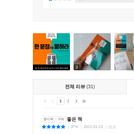
가지 질문을 스스로에게 던져 전달하고자 하는 단
마무리까지 9단계 구조로 이루어진 메시지의 뼈대
덧붙이는 단계다.
이 책이 전하는 것은 말센스가 유려한 사람들이 
상대의 머릿속에 전하려는 메시지를 명확하게 꽂아 넣는
저맥락 화법, 4F의 원칙, 확산과 수렴의 사고법,
상황에서 ‘전달’을 성공시키고 상대방을 자신의 뜻대
3
전체 리뷰
(31)
1
2
좋은 책
종이책
구매
3**n
2021-01-23
신고
|
|
|