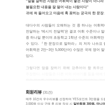
“말을 잘하는 사람은 어휘력이 좋은 사람이 아니라
불필요한 내용을 잘 덜어 내는 사람이다”
귀에 쏙 들어오고 마음에 훅 꽂히는 궁극의 한 문장 
대다수의 사람들이 오해하는 것 중 하나는 어휘력
전달하는 ‘메시지 전달력’은 결코 어휘 수준이나 
중 하나일 뿐이며 초등학교 1학년 수준의 어휘력만
수 있다. 『한 문장으로 말하라』의 저자 나쓰요
어휘력은 2만~3만 5,000단어) 수많은 국제 영
있다.
그렇다면 말을 잘하기 위해 갖추어야 할 최우선 
주장한다. 사람들은 다른 이의 이야기를 들을 때에 
들은 정보를 기억하는 능력은 우리가 예상하는 것에
집중도는 떨어지기 마련이다. 그러므로 철저히 불
회원리뷰
한다.
(31건)
매주 10건의 우수리뷰를 선정하여 YES포인트 3만원을 드
3,000원 이상 구매 후 리뷰 작성 시
일반회원 300원, 마니아
“프레젠테이션, 보고, 영업 미팅…