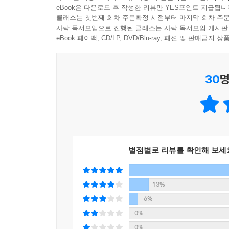
eBook은 다운로드 후 작성한 리뷰만 YES포인트 지급됩니
모든 말하기에 단 하나의 메시지만 담아라!”
클래스는 첫번째 회차 주문확정 시점부터 마지막 회차 주문
상위 1% 직장인들이 실전에서 활용하는 말하기 기술
사락 독서모임으로 진행된 클래스는 사락 독서모임 게시판
eBook 페이백, CD/LP, DVD/Blu-ray, 패션 및 판매금
하지만 이런 이론을 머리로는 알고 있다고 해도 실
앞서 무의식적으로 실수를 하기도 하고 중요한 자
30
명
비즈니스 석상에서 말을 할 때는 다음 질문을 의식
이야기에서 반드시 전달해야 할 단 하나의 메시지가
말하려는 정보가 지금 이 이야기를 전달하기 위해 
모든 이야기에는 상대방에게 꼭 전달하고 싶은 하
별점별로 리뷰를 확인해 보세
하나의 메시지로 정리하는 사고법을 ‘브레이크스루 메소
메소드를 활용하여 자신이 하고자 하는 이야기를 원 
바를 더욱 명확히 할 것을 강조한다.
13%
6%
브레이크스루 메소드는 ① 불필요한 메시지 정리하기
0%
총 3단계로 이루어진다. 1단계는 ‘듣는 이는 누구인가
0%