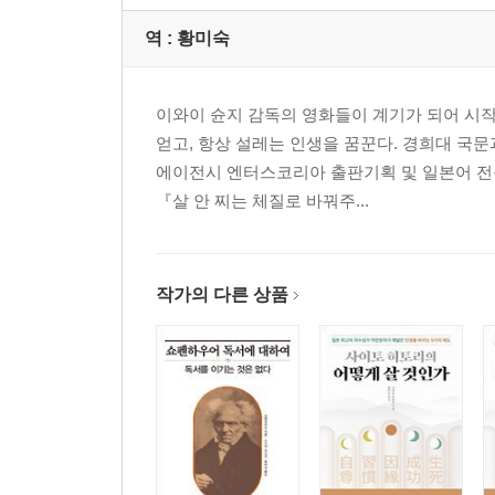
프레젠테이션은 엔터테인먼트다
‘상황 설정-위기-변화’의 스토리 구성법
역 :
황미숙
희망을 줄 건인가, 협박을 할 것인가?
사례만 늘어놓아서 감화될 사람은 없다
이와이 슌지 감독의 영화들이 계기가 되어 시
집중도를 결정하는 7초-30초 법칙
얻고, 항상 설레는 인생을 꿈꾼다. 경희대 
7초 만에 상대를 사로잡는 3가지 방법
에이전시 엔터스코리아 출판기획 및 일본어 전문
인상에 남는 마무리를 하는 4가지 요령
『살 안 찌는 체질로 바꿔주...
제5장. 원 빅 메시지만큼 중요한 비언어적 기술
듣는 이와 감정을 주고받아라
커뮤니케이션의 93%는 비언어 정보
작가의 다른 상품
스티브 잡스처럼 비유하라
전달을 방해하는 가장 큰 적은 ‘무변화’
집중하게 만들려면 쉬어 가라
단어를 무게에 따라 구별하라
동작에는 의미를 부여하라
“음…”, “저기…”를 없애는 3단계 기술
최고의 리허설은 ‘녹화’다