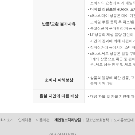
소비자의 요청에 따라 개별
디지털 컨텐츠인 eBook, 
eBook 대여 상품은 대여 기
모바일 쿠폰 등록 후 취소/환
반품/교환 불가사유
중고상품이 구매확정(자동 
LP상품의 재생 불량 원인이 기
시간의 경과에 의해 재판매가
전자상거래 등에서의 소비자
eBook 세트 상품은 일괄 
1개의 상품으로 취급 및 판매
우, 세트 상품 전부 및 세트
상품의 불량에 의한 반품, 교
소비자 피해보상
준하여 처리됨
환불 지연에 따른 배상
대금 환불 및 환불 지연에 
회사소개
인재채용
이용약관
개인정보처리방침
청소년보호정책
도서홍보안내