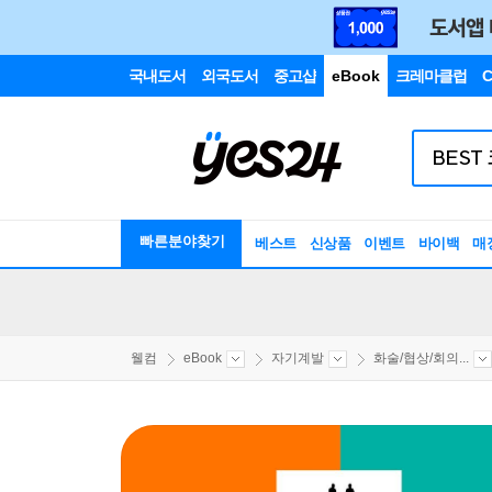
국내도서
외국도서
중고샵
eBook
크레마클럽
C
빠른분야찾기
베스트
신상품
이벤트
바이백
매
웰컴
eBook
자기계발
화술/협상/회의...