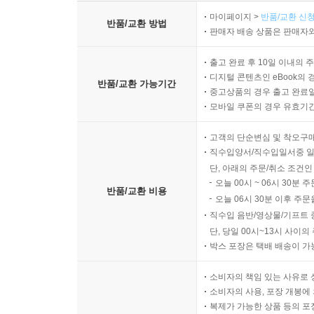
마이페이지 >
반품/교환 신청
반품/교환 방법
판매자 배송 상품은 판매자와
출고 완료 후 10일 이내의 
디지털 콘텐츠인 eBook의 
반품/교환 가능기간
중고상품의 경우 출고 완료일
모바일 쿠폰의 경우 유효기간(
고객의 단순변심 및 착오구
직수입양서/직수입일서중 일
단, 아래의 주문/취소 조건인
오늘 00시 ~ 06시 30분 
반품/교환 비용
오늘 06시 30분 이후 주문
직수입 음반/영상물/기프트 
단, 당일 00시~13시 사이
박스 포장은 택배 배송이 가
소비자의 책임 있는 사유로 
소비자의 사용, 포장 개봉에 
복제가 가능한 상품 등의 포장을 