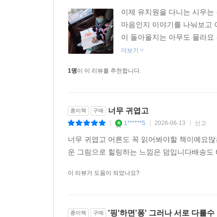
이제 유치원을 다니는 시우는
마음인지 이야기를 나눠보고 이
이 돌아올지는 아무도 몰라요 
더보기
1명
이 이 리뷰를 추천합니다.
너무 귀엽고
종이책
구매
1******5
2026-06-13
신고
|
|
|
너무 귀엽고 어른도 꼭 읽어봐야할 책이예요많
운 그림으로 힐링하는 느낌은 덤입니다배송도 
이 리뷰가 도움이 되었나요?
'핑'하면'퐁' 그러나 서로 다를수
종이책
구매