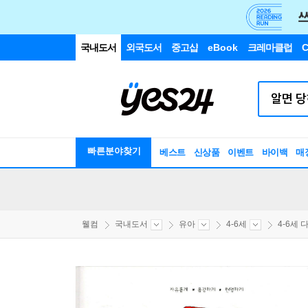
국내도서
외국도서
중고샵
eBook
크레마클럽
C
빠른분야찾기
베스트
신상품
이벤트
바이백
매
웰컴
국내도서
유아
4-6세
4-6세 다