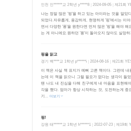
인천 인******교 2학년 y*****8
2024-09-05
제21회 
|
|
합니다. 그렇지 않으면 기가 죽고 외롭고 위축되지만
나는 정말 많은 '핑'을 하고 있는 아이라는 것을 알았
되었다.자유롭게, 용감하게, 현명하게 '핑'에서는 이야
이 그림책의 부제처럼 사랑하는 일은, 살아가는 
면서 다양한 '퐁'을 원한다면 먼저 많은 '핑'을 해야 해
걸리더라도 우리는 다시 다음의 ‘핑’을 준비하고 
는 게 아니에요.원하던 '퐁'이 돌아오지 않아도 실망하
않고 다시 앞으로 나아갈 수 있도록 명쾌한 해답과 
핑을 읽고
경기 백****교 1학년 p******i
2024-08-16
제21회 Y
|
|
이 책은 사실 책 표지가 예뻐 고른 책이다. 그런데 내
는데 이 책을 읽으니 그럴 필요가 없다는 생각이 들었
땐 나도 내 진심을 다해 친구에게 내 마음을 표현해
각을 했다. 엄마가 항상 시작하는 것, 도전하는게 중
기...
더보기
핑!
강원 태******교 1학년 h******1
2022-07-23
제19회 
|
|