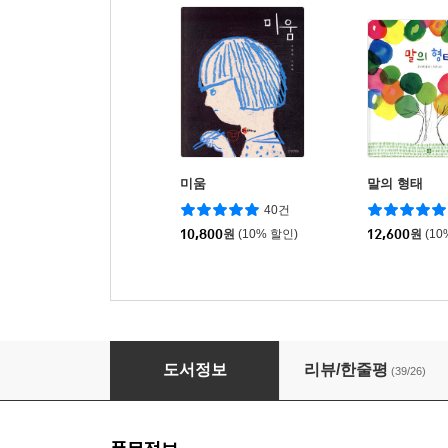
미움
말의 형태
40건
10,800
원
(10% 할인)
12,600
원
(10
핑!
도서정보
리뷰/한줄평
(39/26)