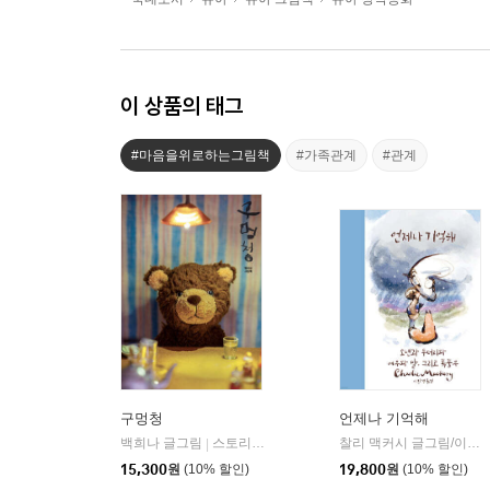
이 상품의 태그
#마음을위로하는그림책
#가족관계
#관계
구멍청
언제나 기억해
백희나 글그림
스토리보울
찰리 맥커시 글그림/이진경 역
|
15,300
원
(10% 할인)
19,800
원
(10% 할인)