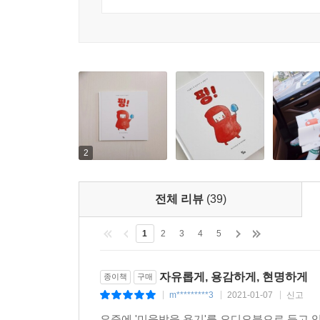
2
전체 리뷰
(39)
1
2
3
4
5
자유롭게, 용감하게, 현명하게
종이책
구매
m*********3
2021-01-07
신고
|
|
|
요즘에 '미움받을 용기'를 오디오북으로 듣고 