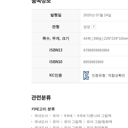
품목정보
발행일
2020년 07월 24일
판형
양장
쪽수, 무게, 크기
44쪽 | 390g | 229*229*10m
ISBN13
9788959983964
ISBN10
8959983969
KC인증
인증유형 : 적합성확인
관련분류
카테고리 분류
국내도서
유아
4-6세
4-6세 다른나라 그림책
국내도서
유아
유아 그림책
유아 그림/동화책
국내도서
유아
유아 그림책
유아 창작동화