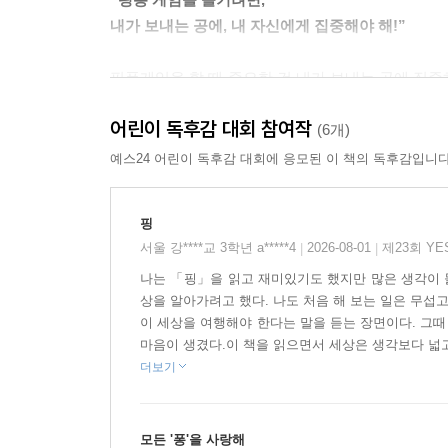
내가 보내는 공에, 내 자신에게 집중해야 해!”
핑퐁게임을 할 때 중요한 건 내가 보내는 공에 집중
공을 잘 받아치는 연습도 합니다. 이런 과정을 통
어린이 독후감 대회 참여작
(6개)
살아가면서 맺게 되는 수많은 관계에서도 이와 같습
예스24 어린이 독후감 대회에 응모된 이 책의 독후감입니다
스트레스가 아닌, 자유롭고 즐거운 일이란 것을 알게
그러면 상대의 마음도 편하게 받아들일 수 있게 되고
핑
것입니다.
서울 강****교 3학년 a*****4
2026-08-01
제23회 Y
|
|
나는 「핑」을 읽고 재미있기도 했지만 많은 생각이 들
『핑!』은 사랑하는 법, 살아가는 법을 명료하고 
상을 알아가려고 했다. 나도 처음 해 보는 일은 무섭
어떤 자세를 가져야 하는지 쉽게 이해할 수 있을 것
이 세상을 여행해야 한다는 말을 듣는 장면이다. 그때
마음이 생겼다.이 책을 읽으면서 세상은 생각보다 넓고 
관계에 상처받는 어른들에게도 위로가 되는 책
더보기
‘나로 살아가는 일’의 중요성을 깨닫게 하는 책
모든 '퐁'을 사랑해
소셜 미디어 시대에 사는 우리는 점점 타인의 관심