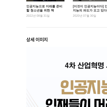
PART.3 서핑을 잘하기 위한 유연성 기르기
인공지능으로 미래를 준비
[이것이 인공지능이다] 
할 청소년을 위한 책
지능의 파도가 오고 있다
01 빅데이터와 축구 125
2022년 08월 31일
2020년 07월 30일
02 커피 마실래? 녹차 마실래? 132
03 고정관념에서 벗어나야 인공지능을 제대로 쓸 수 
04 인간적인 오류의 가치 144
05 삶의 마지막을 향해 148
상세 이미지
PART.4 인공지능과 동행하기
01 인공지능 초간단 사용설명서 157
02 인공지능을 활용하는 4가지 방법 163
03 회사에 인공지능 전담팀 만들기 173
04 인공지능을 제대로 이해하고 활용하는 회사 만들기
05 인문학을 알아야 인공지능도 발전한다 185
에필로그 190
참고문헌 194