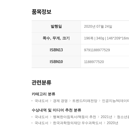
품목정보
발행일
2020년 07월 24일
쪽수, 무게, 크기
196쪽 | 340g | 146*209*16
ISBN13
9791188977529
ISBN10
1188977520
관련분류
카테고리 분류
국내도서
경제 경영
트렌드/미래전망
인공지능/빅데이
수상내역 및 미디어 추천 분류
국내도서
행복한아침독서/책둥이 추천
2021년
청소년용
국내도서
한국과학창의재단 우수과학도서
2020년