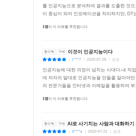
인간의 이성적 판단력에 대한 과신과 집착을 내려
를 인공지능으로 분석하여 결과를 도출한 것으로
맡기고 인간이 가치판단과 창조적인 일에 더많은 
이 중심이 되어 인포메이션을 처리하지만, DT는
지 않을까 하는 기대를 한다.
--- p.143
1명
이 이 리뷰를 추천합니다.
인공지능이 앞으로 스스로에게 수명을 부여하는 것
자신의 존재가 영원하지 않다는 것을 자각하게 되고
이것이 인공지능이다
종이책
구매
이다. 이것을 가칭 ‘인공 감정’이라고 부른다면, 
j****7
2020-07-28
신고
|
|
|
도를 할 것이다.
인공지능에 대한 걱정이 넘치는 시대다.내 직업
--- p.152
데 저자의 말대로 인공지능을 만들줄 알아야만 
의 전문가들을 인터넷과 이메일을 활용하여 부
인공지능이 유행하고 남들이 인공지능을 도입한다고
인공지능 중에서도 전문가시스템이 필요한 경우, 
1명
이 이 리뷰를 추천합니다.
특성, 인공지능 도입을 검토하고 있는 조직의 인식과 
--- p.162
AI로 사기치는 사람과 대화하기 
종이책
구매
인공지능 전담팀에게 필요한 가장 중요한 역량은 
d****a
2020-07-22
신고
|
|
|