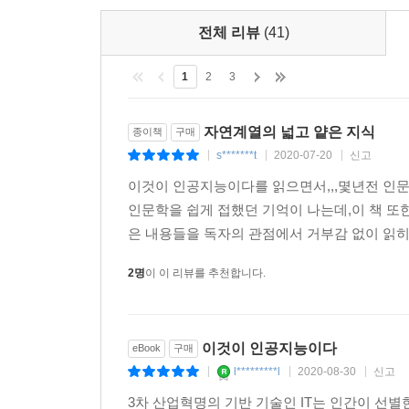
했을 때 그 성능이 개선되었는지 판단해야한다. 
전체 리뷰
(41)
는 것보다는 추천의 결과로 원하는 상황이 되었는지 
는지로 평가할 수 있고, 웹페이지에 고객이 관심을
1
2
3
할 수 있다. 예측의 경우에는 다시 분류와 분석으로 
--- p.117
자연계열의 넓고 얕은 지식
종이책
구매
빅데이터가 활용되는 단계는 빅데이터를 보기 좋게 
s*******t
2020-07-20
신고
|
|
|
해서 곧바로 결과를 도출하는 3단계로 나눌 수 있다
이것이 인공지능이다를 읽으면서,,,몇년전 인문
냐, 이해하고 납득하기 어려운 인공지능의 결과를 
인문학을 쉽게 접했던 기억이 나는데,이 책 
--- p.125
은 내용들을 독자의 관점에서 거부감 없이 읽히게
2명
이 이 리뷰를 추천합니다.
인공지능을 이끈 양대 축은 전문가 시스템과 머신러
과정을 흉내 냈기 때문에 인공지능을 아티피셜 인텔리전스(
있다. 그런데 머신러닝은 인간의 이성적 판단을 흉내
은 경험을 기반으로 확률적으로 가장 좋은 결론을 
이것이 인공지능이다
eBook
구매
--- p.132
l*********l
2020-08-30
신고
|
|
|
3차 산업혁명의 기반 기술인 IT는 인간이 선