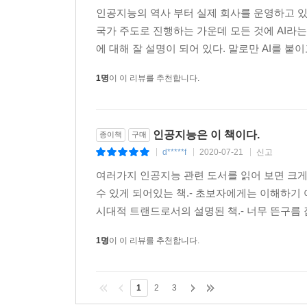
것처럼 실제 인공지능 개발을 할 때 필요한 시간과 
인공지능의 역사 부터 실제 회사를 운영하고 있는
험과 기술이 전무한 사람도 파이썬 프로그래밍 언
국가 주도로 진행하는 가운데 모든 것에 AI라
보할 수 있다. 인공지능 전담팀은 인공지능을 적용하
에 대해 잘 설명이 되어 있다. 말로만 AI를 붙이
본 이해를 갖추고 있어야 한다.
--- p.174
1명
이 이 리뷰를 추천합니다.
20년 전에 수많은 조직들이 인터넷을 도입하는 과
는 것은 상상하기 어려워졌다. 현재의 인공지능도
인공지능은 이 책이다.
종이책
구매
않은 조직들에 의해서 도태될 수밖에 없다. 작은
d*****f
2020-07-21
신고
|
|
|
는 곳으로 만드는 지름길일 것이다.
여러가지 인공지능 관련 도서를 읽어 보면 크게
--- p.184
수 있게 되어있는 책.- 초보자에게는 이해하기
시대적 트랜드로서의 설명된 책.- 너무 뜬구름 
인공지능을 이해하고 활용하기 위해서 노력하고 시
보일 것이다. 여행을 다녀온 후에 당연했던 일상이 
1명
이 이 리뷰를 추천합니다.
을 인공지능이 열고 있다. 인공지능이라는 거울을 통
--- p.189
1
2
3