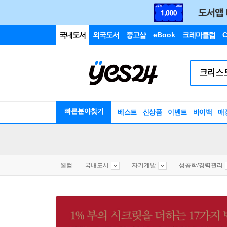
국내도서
외국도서
중고샵
eBook
크레마클럽
C
빠른분야찾기
베스트
신상품
이벤트
바이백
매
웰컴
국내도서
자기계발
성공학/경력관리