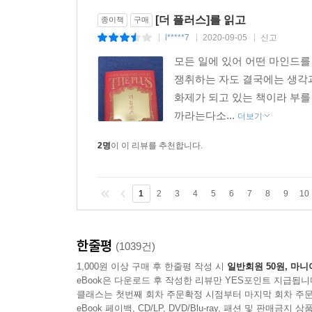
[더 플러스]를 읽고
종이책
구매
l*****7
2020-09-05
신고
|
|
|
모든 일에 있어 어떤 마인드를
쟁취하는 자도 결국에는 생각
화제가 되고 있는 책이라 부를
까라는다소...
더보기
2명
이 이 리뷰를 추천합니다.
1
2
3
4
5
6
7
8
9
10
한줄평
(1039건)
1,000원 이상 구매 후 한줄평 작성 시
일반회원 50원, 마니
eBook은 다운로드 후 작성한 리뷰만 YES포인트 지급됩니
클래스는 첫번째 회차 주문확정 시점부터 마지막 회차 주문
eBook 페이백, CD/LP, DVD/Blu-ray, 패션 및 판매금