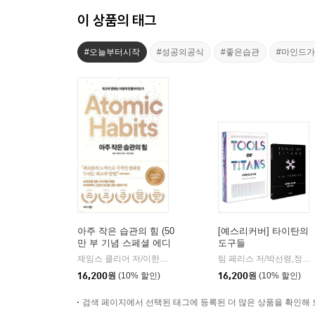
이 상품의 태그
#오늘부터시작
#성공의공식
#좋은습관
#마인드
아주 작은 습관의 힘 (50
[예스리커버] 타이탄의
만 부 기념 스페셜 에디
도구들
션)
제임스 클리어 저/이한이 역
비즈니스북스
팀 페리스 저/박선령,정지현 공역
|
16,200
원
(10% 할인)
16,200
원
(10% 할인)
검색 페이지에서 선택된 태그에 등록된 더 많은 상품을 확인해 