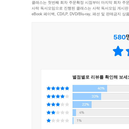
- 김수영 (『멈추지 마, 다시 꿈부터 써봐』 저자, 
있다는 말에 사람들은 그가 제정신이 아니라고 생각했
클래스는 첫번째 회차 주문확정 시점부터 마지막 회차 주문
사락 독서모임으로 진행된 클래스는 사락 독서모임 게시판
미국 내 수많은 지점에서 트레이닝이 진행되면서 
eBook 페이백, CD/LP, DVD/Blu-ray, 패션 및 판매금
30년 동안 수익은 몇 천억대로 수직 상승했다. 더
‘발산과 흡수의 법’칙이다. 대부분의 사람들은 세일
‘주는 것’으로 전환해야 돈 또한 따라올 수 있다.
580
이해하고, 그 원인은 ‘서비스’라는 것을 이해한 사람
씨를 뿌리지도 않으면, 부를 향한 통로에 들어설 수
속으로 끌어들일 수 있다는 것이다.
책은 이밖에도 진공상태를 싫어하는 자연의 성질을 
많은 기회가 저절로 찾아들게 하는 ‘끌어당김의 법칙
별점별로 리뷰를 확인해 보세
‘행복’으로 삶을 이끄는 법칙들을 실천해보자. 
40%
지배당하지 않고 돈의 에너지가 플러스로 향하는 마
33%
22%
4%
1%