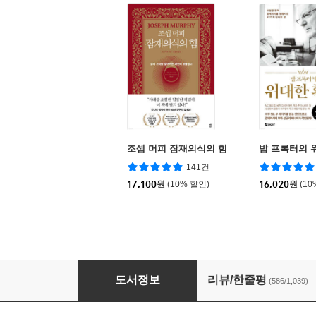
조셉 머피 잠재의식의 힘
밥 프록터의 
141건
17,100
원
(10% 할인)
16,020
원
(10
더 플러스
도서정보
리뷰/한줄평
(586/1,039)