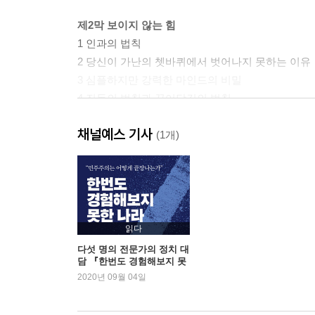
제2막 보이지 않는 힘
1 인과의 법칙
2 당신이 가난의 쳇바퀴에서 벗어나지 못하는 이유
3 심플하지만 강력한 마인드의 비밀
4 진동의 법칙과 끌어당김의 법칙
5 기적을 이루는 마음의 상태
채널예스 기사
6 당신의 부에 축복을 보냅니다
(1개)
7 당신은 충만하게 행복할 권리가 있다
제3막 행복한 부자로 가는 심플하지만 확실한 17 
Law 1 원하는 돈의 액수를 명확하게 정한다
Law 2 눈앞에 있는 현실처럼 생생하게 상상하라
읽다
Law 3 감사할수록 감사한 일이 더 많아진다
다섯 명의 전문가의 정치 대
담 『한번도 경험해보지 못
Law 4 나에게 힘을 주는 어메이징 선언문을 만들자
한 나라』 2주 연속 1위
2020년 09월 04일
Law 5 불가능도 가능으로 만드는 기적의 ‘1,000번 
Law 6 그럼에도 불구하고 그냥 시작하라