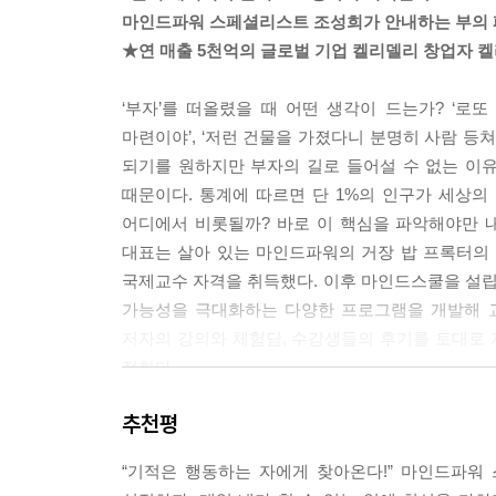
이 중요하다. 당신의 인생에 나타나는 결과들이 싫다
마인드파워 스페셜리스트 조성희가 안내하는 부의 
--- p.85~86
★연 매출 5천억의 글로벌 기업 켈리델리 창업자 켈리 
행복한 부자가 될 수밖에 없는 확실한 방법 첫 번째
‘부자’를 떠올렸을 때 어떤 생각이 드는가? ‘로
는 걸 알게 된다. 단순히 ‘나는 많은 돈을 원해’, ‘
마련이야’, ‘저런 건물을 가졌다니 분명히 사람 등
얼마를 원하는지, 어떤 집을 원하는지, 어떤 일을 
되기를 원하지만 부자의 길로 들어설 수 없는 이유가
재의식에 구체적으로 명령을 내려줄 수 있다. 당신의
때문이다. 통계에 따르면 단 1%의 인구가 세상의 
식에서 넣어준 것을 이미지 상태 그대로 받아들이고
어디에서 비롯될까? 바로 이 핵심을 파악해야만 내
--- p.109~110
대표는 살아 있는 마인드파워의 거장 밥 프록터의
국제교수 자격을 취득했다. 이후 마인드스쿨을 설립해 
당신은 돈 얘기를 할 때 얼마나 편안한가? 마음속
가능성을 극대화하는 다양한 프로그램을 개발해 교
해보라. 내 목표 액수를 언제까지 벌어 부자가 되겠
저자의 강의와 체험담, 수강생들의 후기를 토대로
편해질 것이다. 그래서 “아니야, 그냥 농담이야” 
전한다.
는다. 왜 그럴까? 이미 돈이 충분해서 마음이 편안
대해 편안한 마음을 가지고 있기에 돈이 저절로 그
추천평
현재 눈에 보이는 결과가 당신의 돈, 운, 삶을 통제
--- p.181~182
인생 역전의 터닝 포인트는 바로 당신 앞에 열려 있
“기적은 행동하는 자에게 찾아온다!” 마인드파워
자연을 보면 이 세상은 법칙에 따라 흐르고 있다는 