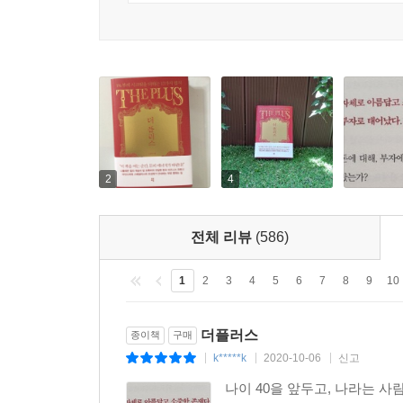
2
4
전체 리뷰
(586)
1
2
3
4
5
6
7
8
9
10
더플러스
종이책
구매
k*****k
2020-10-06
신고
|
|
|
나이 40을 앞두고, 나라는 