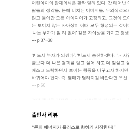
어린아이의 잠재의식은 활짝 열려 있다. 갓 태어난 
람들의 생각들, 눈에 비치는 이미지들, 무의식적
않고 들어간 모든 아이디어가 고정되고, 그것이 모여
는 보이지 않는 자아상이 이때 모두 형성되는 것이다.
‘나는 부자가 될 리 없어’ 같은 자아상을 가지고 평
--- p.37~38
‘반드시 부자가 되겠다’, ‘반드시 승진하겠다’, ‘내
금보다 더 나은 결과를 얻고 싶어 하고 더 잘살고 싶
애쓰고 노력하면서 보이는 행동을 바꾸고자 하지만,
바뀌어야 한다. 즉, 열매가 달라지길 바란다면 우선
--- p.66
정말 행복한 감정을 느끼는 사람들의 세포를 떼서 
사람들의 세포를 떼서 보면 진동이 매우 느리다고 
출판사 리뷰
안 좋은지에 대해 말할 때 그 부정적인 것에 내 생
어당길 것이다. 반대로 매우 즐겁고 좋은 무엇인가를
“돈의 에너지가 플러스로 향하기 시작한다!”