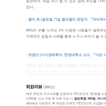
설정하자. 매일 내가 할 수 있는 일에 최선을 다하
조성희 대표는 마인드의 볼모지라고 할 수 있는 한국
다. 성경에서는 부의 기본 원리를 씨를 뿌리고 수확
있다.
일을 선택했던 이유는 본인 자신의 삶이 송두리째 바뀐
노력에 보상이 있을 것이다. 보상이 늦으면 늦을수
밤낮 없이 일해도 빚은 쉬 줄어들지 않았고 현실에
법칙이기 때문이다.” 받기 위해서는 먼저 주어야 하
- 켈리 최 (글로벌 기업 켈리델리 창업자, 『파리에
심정으로 용하다고 소문난 왕십리 점집에 찾아갔고 
슨은 이것이 ‘법칙 중의 법칙’이라고 강조했다. 이 
내몰린 느낌이었다. 오기가 생겼다. 인생, 뒤집
다. 아무것도 하려고 하지 않으면서, 아무것도 주지
96%의 부를 누리는 1% 비범한 사람들이 발휘
매일매일 노력을 거듭했고 독학으로 영어를 마스터하고
구체적인 경험과 사례를 통해 누구나 부자가 될 수 
안착할 수 있었다. 이후 세계적인 정신의학자이자 
--- p.199~200
‘마인드’에 있었음을 알게 되었다. 조성희 대표는
미국으로 떠나 『시크릿』의 주인공 밥 프록터에
- 유영만 (지식생태학자, 한양대학교 교수, 『이런 
스페셜리스트의 길을 걷게 된다. 인생의 터닝 포인
쪽으로 향하게 하느냐에 달려 있다.
인생은 끝도 없이 나를 시험했다. 하지만 나는 포
창업 23주년을 맞는다. 내 꿈을 하나도 빠짐없이 
일상의 순간에 플러스 마인드를 더하자 기적처럼 부
- 김은미 (CEO SUITE 대표, 『대한민국이 답하지
미국 정통 성공철학에 기반하고, 수강생의 후기로 검
회원리뷰
(586건)
25살, 인생의 바닥을 쳤던 나는 죽기 전에 이루고
매주 10건의 우수리뷰를 선정하여 YES포인트 3만원을 드
15년 만에 80개국에서 73개의 꿈이 이루어졌다.
밥 프록터는 푸르덴셜에서 진행한 ‘미션 인 커미션’
3,000원 이상 구매 후 리뷰 작성 시
일반회원 300원, 마니아
잠재력을 1,000% 아니 10,000% 끌어내길 바란다.
“여기 있는 모든 사람은 올해 50억 원어치의 보험
eBook은 다운로드 후 작성한 리뷰만 YES포인트 지급됩니