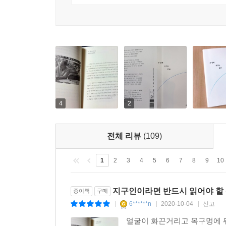
0%
4
2
전체 리뷰
(109)
1
2
3
4
5
6
7
8
9
10
지구인이라면 반드시 읽어야 할
종이책
구매
6******n
2020-10-04
신고
|
|
|