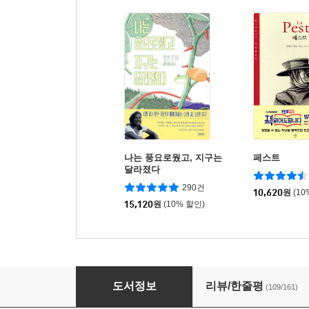
나는 풍요로웠고, 지구는
페스트
달라졌다
290건
10,620
원
(10
15,120
원
(10% 할인)
두 번째 지구는 없다
도서정보
리뷰/한줄평
(109/161)