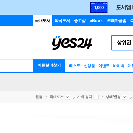
국내도서
외국도서
중고샵
eBook
크레마클럽
C
빠른분야찾기
베스트
신상품
이벤트
바이백
매
웰컴
국내도서
사회 정치
생태/환경