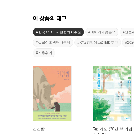
이 상품의 태그
#한국학교도서관협의회추천
#페이커가읽은책
#인문
#실물이오백배나은책
#XYZ얽힘예스24MD추천
#20
#기후위기
긴긴밤
5번 레인 (30만 부 기념