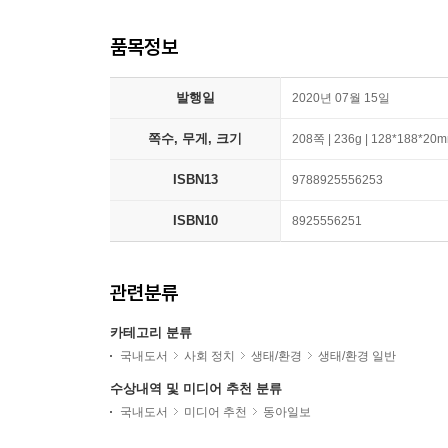
품목정보
발행일
2020년 07월 15일
쪽수, 무게, 크기
208쪽 | 236g | 128*188*20
ISBN13
9788925556253
ISBN10
8925556251
관련분류
카테고리 분류
국내도서
사회 정치
생태/환경
생태/환경 일반
수상내역 및 미디어 추천 분류
국내도서
미디어 추천
동아일보