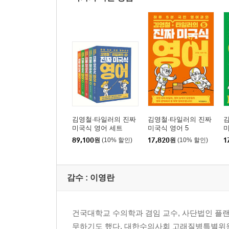
김영철·타일러의 진짜
김영철·타일러의 진짜
미국식 영어 세트
미국식 영어 5
미
89,100
원
(10% 할인)
17,820
원
(10% 할인)
1
감수 :
이영란
건국대학교 수의학과 겸임 교수, 사단법인 플
무하기도 했다. 대한수의사회 고래질병특별위원회