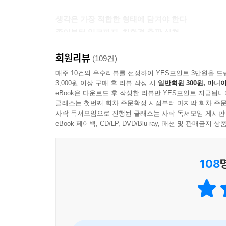
생각은 가장 적합한 형태에 담겨야 한다
종이부터 잉크까지, 친환경 출판 실천
회원리뷰
타일러 라쉬의 『두 번째 지구는 없다』는 디자
(109건)
친환경적인 형태 안에 담기 위해 저자는 디자인과
매주 10건의 우수리뷰를 선정하여 YES포인트 3만원을 드
3,000원 이상 구매 후 리뷰 작성 시
일반회원 300원, 마니아
획기적으로 줄인 디자인을 제안했다.
eBook은 다운로드 후 작성한 리뷰만 YES포인트 지급됩니
클래스는 첫번째 회차 주문확정 시점부터 마지막 회차 주문
책에 사용한 모든 종이는 가장 엄격한 친환경 
사락 독서모임으로 진행된 클래스는 사락 독서모임 게시판
국제산림관리협의회(Forest Stewardship Co
eBook 페이백, CD/LP, DVD/Blu-ray, 패션 및 판매금
관리된 나무를 선택해 숲과 야생 동물을 모두 보전할
생략하고 종이 손실이 적은 판형을 선택했다.
108