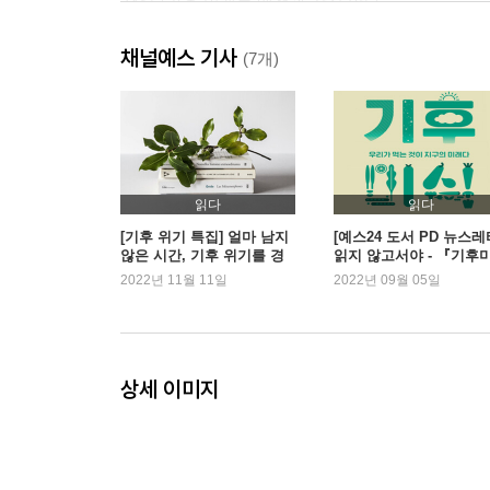
2장 다가올 미래는 예전과 같지 않다
이전의 데이터는 틀렸다
채널예스 기사
우리는 너무 작다는 말
(7개)
아직 위기가 아니라는 말은 핑계이다
가장 저렴한 것이 아니라 가장 좋은 것
분리수거만 잘하면 충분할까
책임에도 정도가 있을까
미세먼지라는 나쁜 표현
읽다
읽다
탄소 배출 어떻게 줄일 수 있을까
[기후 위기 특집] 얼마 남지
[예스24 도서 PD 뉴스레
않은 시간, 기후 위기를 경
읽지 않고서야 - 『기후
거꾸로 가는 미국 정부
고하는 책들
식』 외
2022년 11월 11일
2022년 09월 05일
Green is the New Red
3장 어떻게 파산을 면할 것인가
현실을 직시해야 한다
상세 이미지
우리가 가진 수단을 이용해야 한다
온실가스의 주범이 소라고?
채식은 불편하지 않아야 한다
시스템을 고리로 연결하는 일