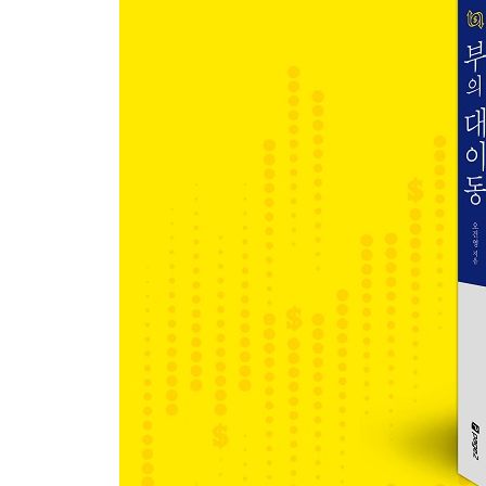
위안화의 인기는 왜 시들해졌나
-왜 모두가 ‘위안화 투자’를 외쳤을까?
-한국과 중국 간의 특수성을 고려해야
펀더멘털이 강한 한국 원화의 매력
-이머징 국가들의 힘겨운 경기 부양
-‘IMF 사태’의 아픈 기억
-외환위기의 발생 원인과 과정
-한국 경제, 그때와 무엇이 어떻게 다른가?
-한국 국채의 매력: 구조적 무역 흑자
-한국 국채의 매력: 환율의 안정성
‘달러 스마일’로 보는 달러의 미래
-9.11 테러 이후 늘어난 달러 유동성
-‘달러 스마일’의 진짜 의미
-하방을 방어해주는 자산, 달러