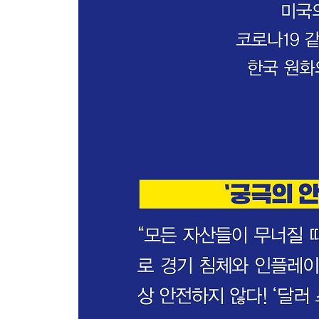
-안전 자산이 주식시장처럼 요동친다?
-궁극의 안전 자산, 달러
유가 전쟁으로 보는 ‘원자재 금’의 특성
-유가와 금값의 상관관계
-원자재시장이 가진 태생적 문제
-원유시장을 둘러싼 산유국들 간의 전쟁
-공급 과잉과 수요의 위축이 가져온 카오스
-원자재로서의 금이 가진 투자 매력은?
-귀금속으로서의 금
시장을 움직이는 실물 화폐, 금의 비밀
-금본위제의 탄생과 금 가격 상승의 역사
-달러 수요에 따라 달라지는 금의 가격
-달러 가치의 상승은 금의 악재
-주식시장과 함께 다시 반등하다
-반복되는 역사 속에서 금을 바라보라