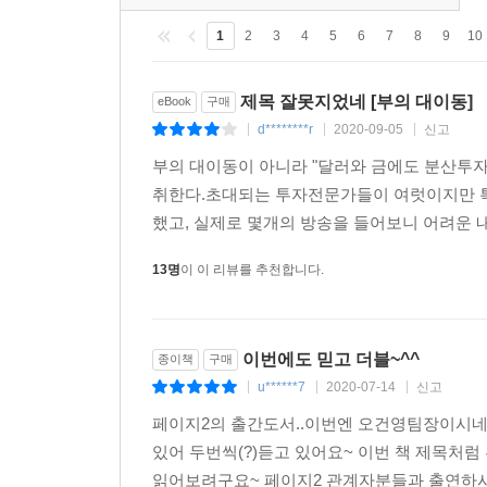
1
2
3
4
5
6
7
8
9
10
제목 잘못지었네 [부의 대이동]
eBook
구매
d********r
2020-09-05
신고
|
|
|
부의 대이동이 아니라 "달러와 금에도 분산투자
취한다.초대되는 투자전문가들이 여럿이지만 특
했고, 실제로 몇개의 방송을 들어보니 어려운 
13명
이 이 리뷰를 추천합니다.
이번에도 믿고 더블~^^
종이책
구매
u******7
2020-07-14
신고
|
|
|
페이지2의 출간도서..이번엔 오건영팀장이시네
있어 두번씩(?)듣고 있어요~ 이번 책 제목처
읽어보려구요~ 페이지2 관계자분들과 출연하시는