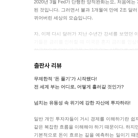
2020년 3월 Fed가 단행한 양적완화는요, 처음에
된 것입니다. 그러면서 불과 1개월여 만에 2조 달러
뀌어버린 세상의 모습입니다.
자, 이제 다시 달러가 지난 수년간 강세를 보였던 이
가들은 금리를 인하할 때 미국은 혼자 금리를 인상
적극적으로 달러 공급을 늘리고 있는 상황으로 바뀌
니다.
출판사 리뷰
--- p.88
무제한적 ‘돈 풀기’가 시작됐다!
외국인 투자자들은 환율 변동이 크지 않은 국가의 
전 세계 부는 어디로, 어떻게 흘러갈 것인가?
단행하지 않았죠. 달러 초강세 국면에서도 마구잡이 
자자들에게 한국 원화는 안정적이라는 인식이, 아니 
넘치는 유동성 속 위기에 강한 자산에 투자하라!
라 쌓아가는 거겠죠. 한국 국채에 대한 안정적인 수
국인 투자자들의 수요 증가에 한 몫을 하게 되는 겁
일반 개인 투자자들이 거시 경제를 이해하기란 쉽지
--- p.134~135
같은 복잡한 흐름을 이해해야 하기 때문이다. 하지만
기본적으로 돈이 흐르는 길을 예측하는 일이기 때문
달러는요, 글로벌 안전 자산 중 하나입니다. 안전 