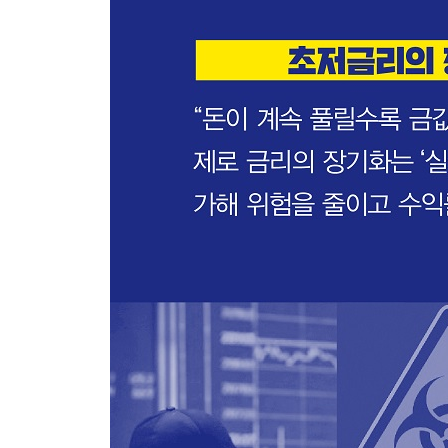
달러의 손에 달린 금의 향방
-저금리 기조와 과도한 부채가 가져올 결과
-부채 해결의 세 가지 방법
-부채를 녹여버리는 인플레이션의 마법
-초저금리의 장기화와 금 투자의 매력
PART 4 최종 정리 편
위기에 강한 자산에 투자하라
글로벌 경기 침체 시나리오
-달러 강세와 금리 인상의 사이클
-미국의 차별적 성장과 전 세계적 경기 둔화
-한계에 부딪힌 성장이 가져올 시나리오
-나쁜 인플레이션이 가져올 시나리오
글로벌 경제 성장 시나리오