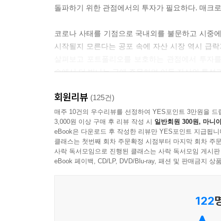
돌파하기 위한 관점에서의 투자가 필요하다. 매크로 
을 대비하는 자산이라고 생각하시면 됩니다. 조금만 
다면 상당한 수익일 수 있지만 다른 자산들도 똑같이
코로나 사태를 기점으로 국내외를 불문하고 시중에
런데 달러의 경우는 20% 오를 때 다른 자산들이 2
시작될지 모른다는 공포 속에 자산 시장 역시 급락
--- p.154
살펴보고 포트폴리오를 보호하는 관점에서 투자를 
속에서 더 빛나는 금에 주목하며 이들 자산의 특성
여기에 코로나 사태라는 것은 과거에 겪어보지 못한
계속해서 이어진다면 현금이 향후에는 더욱더 많이 
회원리뷰
전작 『앞으로 3년 경제전쟁의 미래』에서 금리와 
(125건)
모르니 현금을 최대한 확보해두자’라고요. (중략) 자산
속에서 어디에 어떻게 자산을 배분하면 좋을지, 좀 
매주 10건의 우수리뷰를 선정하여 YES포인트 3만원을 드
anic Selling)이 나옵니다. 주식시장은 급전직
3,000원 이상 구매 후 리뷰 작성 시
일반회원 300원, 마니아
사지 말라 같은 단편적인 이야기만 담고 끝내지 
상당한 방어력을 보여줘야 하는데 온스당 1,700달
eBook은 다운로드 후 작성한 리뷰만 YES포인트 지급됩니
특징은 무엇인지, 이를 바탕으로 어떻게 포트폴리오
전 자산이라고 하기는 어렵겠다는 생각을 굳히게 될
클래스는 첫번째 회차 주문확정 시점부터 마지막 회차 주문
사락 독서모임으로 진행된 클래스는 사락 독서모임 게시판
국내 최고의 경제 유튜브 채널 [경제의 신과 함께]
eBook 페이백, CD/LP, DVD/Blu-ray, 패션 및 판매금
그럼 안전 자산이 뭔데? 저런 투매가 일어나는 상
얻었던 사람이라면 이 책에서도 글로벌 시장의 흐름을
몇 가지만 가정하고 보여주면 어떻게 하느냐, 라는
바로 달러화입니다.
122
앞으로 펼쳐질 달러와 금의 미래는?
--- p.208
어떤 시나리오에서도 살아남는 투자 포트폴리오를 