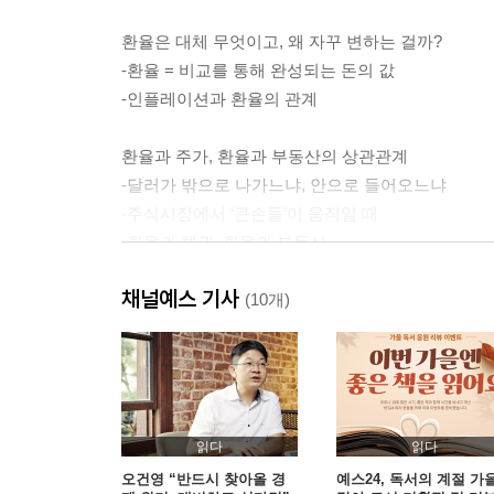
환율은 대체 무엇이고, 왜 자꾸 변하는 걸까?
-환율 = 비교를 통해 완성되는 돈의 값
-인플레이션과 환율의 관계
환율과 주가, 환율과 부동산의 상관관계
-달러가 밖으로 나가느냐, 안으로 들어오느냐
-주식시장에서 ‘큰손들’이 움직일 때
-환율과 채권, 환율과 부동산
채널예스 기사
채권, 금리가 오를수록 가격은 떨어지는 이유
(10개)
-시중금리의 영향을 받는 국채
-국채 투자의 개념과 전략
-대규모 국채 발행과 금리 인상
기준금리 변동이 가져오는 나비효과
읽다
읽다
-과열과 냉각 사이, 절묘한 균형 잡기
오건영 “반드시 찾아올 경
예스24, 독서의 계절 가