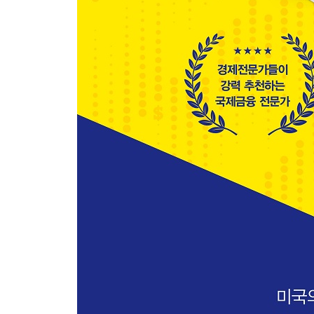
위기는 다시 찾아올까?
-위기는 늘 반복된다
-한국, 최악의 시나리오에 대비하라
-한국의 위기는 일본의 위기와 다르다
달러 패권에 대한 앞으로의 전망
-중동 산유국의 도전(1970년대)
-엔화의 부상(1980년대)
-유로화의 탄생(2000년대)
-위안화의 도전(2000년대)
-지금, 달러 투자가 갖는 의미
PART 3 금 투자 편
초저금리의 장기화, ‘황금의 시대’가 돌아왔다
금은 안전 자산인가?