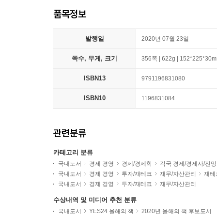
품목정보
발행일
2020년 07월 23일
쪽수, 무게, 크기
356쪽 | 622g | 152*225*30
ISBN13
9791196831080
ISBN10
1196831084
관련분류
카테고리 분류
국내도서
경제 경영
경제/경제학
각국 경제/경제사/전망
국내도서
경제 경영
투자/재테크
재무/자산관리
재테
국내도서
경제 경영
투자/재테크
재무/자산관리
수상내역 및 미디어 추천 분류
국내도서
YES24 올해의 책
2020년 올해의 책 후보도서