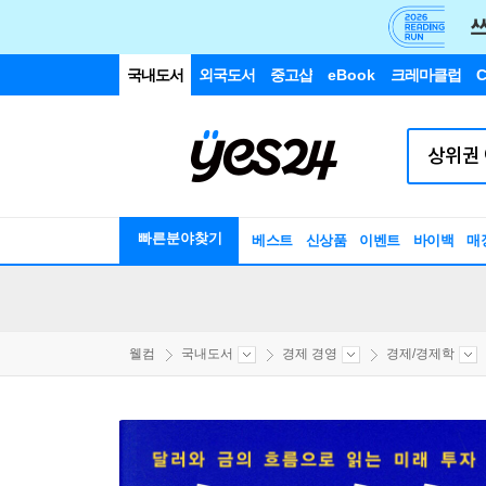
국내도서
외국도서
중고샵
eBook
크레마클럽
C
빠른분야찾기
베스트
신상품
이벤트
바이백
매
웰컴
국내도서
경제 경영
경제/경제학