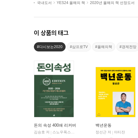
국내도서
YES24 올해의 책
2020년 올해의 책 선정도서
이 상품의 태그
#다시보는2020
#삼프로TV
#올해의책
#경제전망
돈의 속성 400쇄 리커버
백년운동
김승호 저
스노우폭스북스
정선근 저
아티잔
|
|