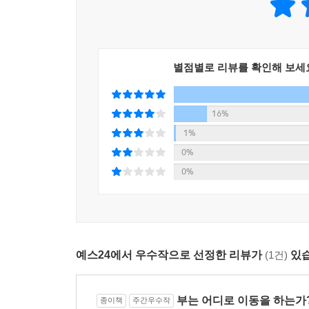
시장의 흔들림 속에서 Fed는 어떤 선택을 했을까
미국의 양적완화는 계속될 수 있을까?
기준금리 인하도 고려할 수 있다는 발언을 하게 되죠
미국의 차별적 성장에 기반한 달러 강세는 이어질 
인 경기 부양의 시그널이 됩니다. 경기 부양의 시그
코로나 같은 예상치 못한 위기가 또 찾아온다면?
해주었으니 아이가 방긋 웃지 않았을까요? 네, 긴
별점별로 리뷰를 확인해 보세
한국 원화의 펀더멘털은 10년 뒤에도 유지될까?
미중 무역 전쟁의 향방은?
그리고 하나 더 있습니다. 금리 인하라는 말씀을 드렸
16%
어져온 미국 금리 인상 사이클로 인해 가장 크게 눌
미래를 예측한다는 것은 전문가들에게도 매우 어려
1%
다는 소식이 들려온 거죠. 그럼 그동안 억눌려 있던
때문이다. 우리는 지금 한 번도 가지 않은 길 앞에
0%
--- p.275
있다는 얘기다. 그러므로 이에 대한 효율적 대비
0%
넓혀야 한다. 다변화된 시장일수록 하방을 방어하면
실물 화폐로서의 금을 살펴보면서 실물 화폐의 반대 
니다. 달러의 매력이 낮아지는 시기에는 금의 가치
그런 측면에서 저자는 세 개의 시나리오를 통해 달러
니다. 이런 과거의 특성을 염두에 두면서 향후 어
때다. 이 시나리오에서는 너무나 많은 재정 적자
세계의 빚에 주목했습니다.
예스24에서 우수작으로 선정한 리뷰가
(1건)
있습
쟁여두려는 심리가 강해져 달러는 강세를 보이고,
강세가 나타남을 예측할 수 있다. 두 번째는 ‘나
이 빚을 해결하기 위해 각국은 초저금리의 장기화를
인플레이션은 성장을 동반하지 않기에 종이 화폐 가치
보았죠. 미국 역시 정부 부채가 크게 늘어났기에 제
부는 어디로 이동을 하는가
종이책
주간우수작