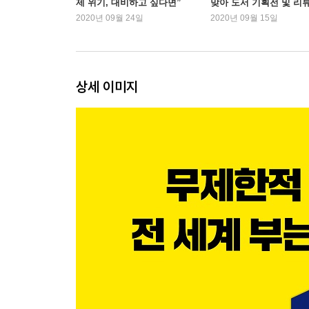
제 위기, 대비하고 싶다면”
맞아 도서 기획전 및 리
-기준금리가 내렸는데 시장금리가 오르는 이유는?
이벤트 진행
2020년 09월 24일
2020년 09월 15일
불안함이 만든 추가 금리, 회사채 스프레드
-회사채 스프레드는 경제 위기의 지표?
상세 이미지
PART 2 달러 투자 편
‘궁극의 안전 자산’ 달러로 포트폴리오를 보호하라
달러 강세의 배경에는 금융위기가 있었다
-미국 집값이 계속 오를 수 있었던 이유
-‘자산유동화’라는 마법이 불러온 후폭풍
-미국의 독보적 성장 그리고 달러 강세
달러는 강세를 이어갈 수 있을까?
-제로 금리와 다시 시작된 양적완화
-대규모 감세, 트럼프 행정부의 판단 착오
-‘세계 1위 산유국’에 닥친 악재
-차별적 성장 기조는 계속될 것인가?