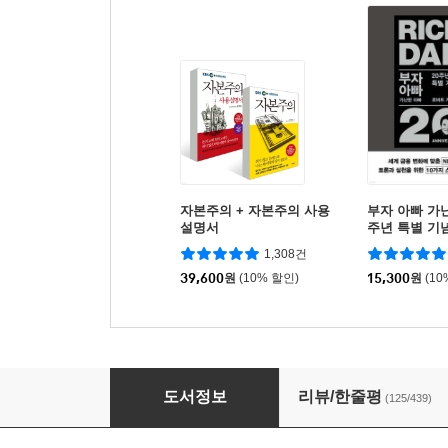
자본주의 + 자본주의 사용
부자 아빠 가난
설명서
주년 특별 기
1,308건
39,600
원
(10% 할인)
15,300
원
(10
부의 대이동
도서정보
리뷰/한줄평
(125/439)