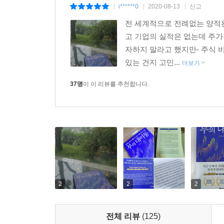
디스토피아를 그린 시나리오였다면 세 번째는 긍
니다. 달러의 공급이 크게 늘어날 것으로 보인다면,
i******0
2020-08-13
신고
|
|
|
나타나는 시나리오인데 여기서는 바로 미중 무역 
물 화폐로서의 매력은 보다 크게 부각되지 않을까요
전 세계적으로 전례없는 양적
전 세계적 성장을 불러오고 이는 달러 약세와 금 
고 기업의 실적은 없는데 주가
--- p.303~304
자하지 말라고 했지만- 주식 
과연 어떤 시나리오가 우리 앞에 펼쳐지게 될까? 
있는 건지 고민...
더보기
반응하며 현실적인 대비를 하고 그 속에서 기회
포트폴리오를 지켜주리라는 점에는 변함이 없을 것
37명
이 이 리뷰를 추천합니다.
코로나 사태 이후 우리는 더 이상 과거의 삶으로 돌
투자 환경이 완전히 변한 만큼 이에 대응할 수 있는
전략을 강구하는 데 바로 이 책이 통찰력 있는 안내
2
2
2
전체 리뷰
(125)