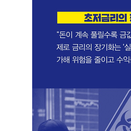
달러의 손에 달린 금의 향방
-저금리 기조와 과도한 부채가 가져올 결과
-부채 해결의 세 가지 방법
-부채를 녹여버리는 인플레이션의 마법
-초저금리의 장기화와 금 투자의 매력
PART 4 최종 정리 편
위기에 강한 자산에 투자하라
글로벌 경기 침체 시나리오
-달러 강세와 금리 인상의 사이클
-미국의 차별적 성장과 전 세계적 경기 둔화
-한계에 부딪힌 성장이 가져올 시나리오
-나쁜 인플레이션이 가져올 시나리오
글로벌 경제 성장 시나리오