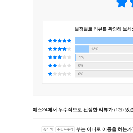
시장의 흔들림 속에서 Fed는 어떤 선택을 했을까
미국의 양적완화는 계속될 수 있을까?
기준금리 인하도 고려할 수 있다는 발언을 하게 되죠
미국의 차별적 성장에 기반한 달러 강세는 이어질 
인 경기 부양의 시그널이 됩니다. 경기 부양의 시그
코로나 같은 예상치 못한 위기가 또 찾아온다면?
해주었으니 아이가 방긋 웃지 않았을까요? 네, 긴
별점별로 리뷰를 확인해 보세
한국 원화의 펀더멘털은 10년 뒤에도 유지될까?
미중 무역 전쟁의 향방은?
그리고 하나 더 있습니다. 금리 인하라는 말씀을 드렸
16%
어져온 미국 금리 인상 사이클로 인해 가장 크게 눌
미래를 예측한다는 것은 전문가들에게도 매우 어려
1%
다는 소식이 들려온 거죠. 그럼 그동안 억눌려 있던
때문이다. 우리는 지금 한 번도 가지 않은 길 앞에
0%
--- p.275
있다는 얘기다. 그러므로 이에 대한 효율적 대비
0%
넓혀야 한다. 다변화된 시장일수록 하방을 방어하면
실물 화폐로서의 금을 살펴보면서 실물 화폐의 반대 
니다. 달러의 매력이 낮아지는 시기에는 금의 가치
그런 측면에서 저자는 세 개의 시나리오를 통해 달러
니다. 이런 과거의 특성을 염두에 두면서 향후 어
때다. 이 시나리오에서는 너무나 많은 재정 적자
세계의 빚에 주목했습니다.
예스24에서 우수작으로 선정한 리뷰가
(1건)
있습
쟁여두려는 심리가 강해져 달러는 강세를 보이고,
강세가 나타남을 예측할 수 있다. 두 번째는 ‘나
이 빚을 해결하기 위해 각국은 초저금리의 장기화를
인플레이션은 성장을 동반하지 않기에 종이 화폐 가치
보았죠. 미국 역시 정부 부채가 크게 늘어났기에 제
부는 어디로 이동을 하는가
종이책
주간우수작