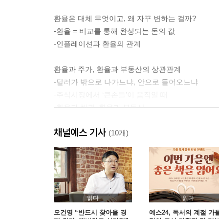
환율은 대체 무엇이고, 왜 자꾸 변하는 걸까?
-환율 = 비교를 통해 완성되는 돈의 값
-인플레이션과 환율의 관계
환율과 주가, 환율과 부동산의 상관관계
-달러가 밖으로 나가느냐, 안으로 들어오느냐
-주식시장에서 ‘큰손들’이 움직일 때
-환율과 채권, 환율과 부동산
채널예스 기사
채권, 금리가 오를수록 가격은 떨어지는 이유
(10개)
-시중금리의 영향을 받는 국채
-국채 투자의 개념과 전략
-대규모 국채 발행과 금리 인상
기준금리 변동이 가져오는 나비효과
읽다
읽다
-과열과 냉각 사이, 절묘한 균형 잡기
오건영 “반드시 찾아올 경
예스24, 독서의 계절 가