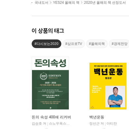
국내도서
YES24 올해의 책
2020년 올해의 책 선정도서
이 상품의 태그
#다시보는2020
#삼프로TV
#올해의책
#경제전망
돈의 속성 400쇄 리커버
백년운동
김승호 저
스노우폭스북스
정선근 저
아티잔
|
|