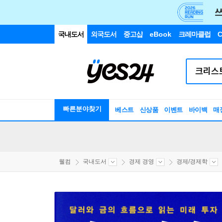
국내도서
외국도서
중고샵
eBook
크레마클럽
C
빠른분야찾기
베스트
신상품
이벤트
바이백
매
웰컴
국내도서
경제 경영
경제/경제학