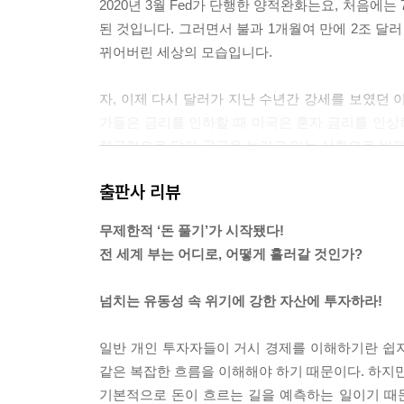
2020년 3월 Fed가 단행한 양적완화는요, 처음에
된 것입니다. 그러면서 불과 1개월여 만에 2조 달러
뀌어버린 세상의 모습입니다.
자, 이제 다시 달러가 지난 수년간 강세를 보였던 이
가들은 금리를 인하할 때 미국은 혼자 금리를 인상
적극적으로 달러 공급을 늘리고 있는 상황으로 바뀌
니다.
출판사 리뷰
--- p.88
무제한적 ‘돈 풀기’가 시작됐다!
외국인 투자자들은 환율 변동이 크지 않은 국가의 
전 세계 부는 어디로, 어떻게 흘러갈 것인가?
단행하지 않았죠. 달러 초강세 국면에서도 마구잡이 
자자들에게 한국 원화는 안정적이라는 인식이, 아니 
넘치는 유동성 속 위기에 강한 자산에 투자하라!
라 쌓아가는 거겠죠. 한국 국채에 대한 안정적인 수
국인 투자자들의 수요 증가에 한 몫을 하게 되는 겁
일반 개인 투자자들이 거시 경제를 이해하기란 쉽지
--- p.134~135
같은 복잡한 흐름을 이해해야 하기 때문이다. 하지만
기본적으로 돈이 흐르는 길을 예측하는 일이기 때문
달러는요, 글로벌 안전 자산 중 하나입니다. 안전 