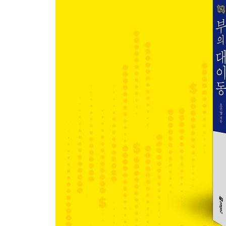
위안화의 인기는 왜 시들해졌나
-왜 모두가 ‘위안화 투자’를 외쳤을까?
-한국과 중국 간의 특수성을 고려해야
펀더멘털이 강한 한국 원화의 매력
-이머징 국가들의 힘겨운 경기 부양
-‘IMF 사태’의 아픈 기억
-외환위기의 발생 원인과 과정
-한국 경제, 그때와 무엇이 어떻게 다른가?
-한국 국채의 매력: 구조적 무역 흑자
-한국 국채의 매력: 환율의 안정성
‘달러 스마일’로 보는 달러의 미래
-9.11 테러 이후 늘어난 달러 유동성
-‘달러 스마일’의 진짜 의미
-하방을 방어해주는 자산, 달러