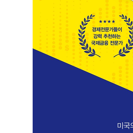
위기는 다시 찾아올까?
-위기는 늘 반복된다
-한국, 최악의 시나리오에 대비하라
-한국의 위기는 일본의 위기와 다르다
달러 패권에 대한 앞으로의 전망
-중동 산유국의 도전(1970년대)
-엔화의 부상(1980년대)
-유로화의 탄생(2000년대)
-위안화의 도전(2000년대)
-지금, 달러 투자가 갖는 의미
PART 3 금 투자 편
초저금리의 장기화, ‘황금의 시대’가 돌아왔다
금은 안전 자산인가?