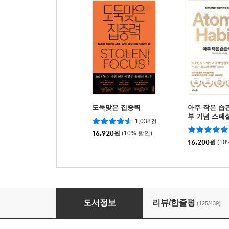
도둑맞은 집중력
아주 작은 습관
부 기념 스페
1,038건
16,920
원
(10% 할인)
16,200
원
(10
부의 대이동
도서정보
리뷰/한줄평
(125/439)