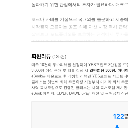
돌파하기 위한 관점에서의 투자가 필요하다. 매크로 
을 대비하는 자산이라고 생각하시면 됩니다. 조금만 
다면 상당한 수익일 수 있지만 다른 자산들도 똑같이
코로나 사태를 기점으로 국내외를 불문하고 시중에
런데 달러의 경우는 20% 오를 때 다른 자산들이 2
시작될지 모른다는 공포 속에 자산 시장 역시 급락
--- p.154
살펴보고 포트폴리오를 보호하는 관점에서 투자를 
속에서 더 빛나는 금에 주목하며 이들 자산의 특성
여기에 코로나 사태라는 것은 과거에 겪어보지 못한
계속해서 이어진다면 현금이 향후에는 더욱더 많이 
회원리뷰
전작 『앞으로 3년 경제전쟁의 미래』에서 금리와 
(125건)
모르니 현금을 최대한 확보해두자’라고요. (중략) 자산
속에서 어디에 어떻게 자산을 배분하면 좋을지, 좀 
매주 10건의 우수리뷰를 선정하여 YES포인트 3만원을 드
anic Selling)이 나옵니다. 주식시장은 급전직
3,000원 이상 구매 후 리뷰 작성 시
일반회원 300원, 마니아
사지 말라 같은 단편적인 이야기만 담고 끝내지 
상당한 방어력을 보여줘야 하는데 온스당 1,700달
eBook은 다운로드 후 작성한 리뷰만 YES포인트 지급됩니
특징은 무엇인지, 이를 바탕으로 어떻게 포트폴리오
전 자산이라고 하기는 어렵겠다는 생각을 굳히게 될
클래스는 첫번째 회차 주문확정 시점부터 마지막 회차 주문
사락 독서모임으로 진행된 클래스는 사락 독서모임 게시판
국내 최고의 경제 유튜브 채널 [경제의 신과 함께]
eBook 페이백, CD/LP, DVD/Blu-ray, 패션 및 판매금
그럼 안전 자산이 뭔데? 저런 투매가 일어나는 상
얻었던 사람이라면 이 책에서도 글로벌 시장의 흐름을
몇 가지만 가정하고 보여주면 어떻게 하느냐, 라는
바로 달러화입니다.
122
앞으로 펼쳐질 달러와 금의 미래는?
--- p.208
어떤 시나리오에서도 살아남는 투자 포트폴리오를 