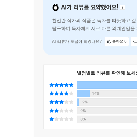
목차에서 이 작품집에 실린 8개의 글 제목을 잠
AI가 리뷰를 요약했어요!
필요가 없을 테고, 「너를 위해서」는 ‘나’와 ‘너
광원만으론 그림자를 만들 수 없다. 광원이 세계라
천선란 작가의 작품은 독자를 따뜻하고 깊
따라서 숫자는 2다.
탐구하며 독자에게 서로 다른 외계인임을 깨
하며, 사랑이란 무엇인지,
이 작품집에서는 수많은 2를 찾아볼 수 있다. 
AI 리뷰가 도움이 되었나요?
좋아요
0
「그림자놀이」는 한때 과거를 함께 했으나 물리적
노력하지 않고, 다른 한 사람은 마음만 먹으면 가
버리지만, 현실 속의 통증클리닉이 그러듯, 고통 그
애써 외면하려는 노력을 보고, 그게 곧 지울 수 없
별점별로 리뷰를 확인해 보세
손으로 배신하지 않는다면, 우리는 「그림자놀이」의
그 2는 「너를 위해서」에서 갑자기 혈육과 생명의
14%
낳는다. 두 작품은 태생부터 ‘바깥’에 있는 존재를
2%
사랑하는 존재를 이야기한다. 이 두 글을 모두 읽
0%
주 무대고 「어떤 물질의 사랑」에서는 지구가 
0%
승혜에 의해 결국 인간이 사는 곳과 같으면서 그