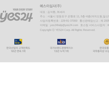
회사소개
인재채용
이용약관
개인정보처리방침
청소년보호정책
도서홍보안내
대표 : 김석환, 최세라
주소 : 서울시 영등포구 은행로 11, 5층~6층(여의도동,일신
사업자등록번호 : 229-81-37000 통신판매업신고 : 제 200
이메일 : yes24help@yes24.com 호스팅 서비스사업자 :
Copyright ⓒ YES24 Corp. All Rights Reserved.