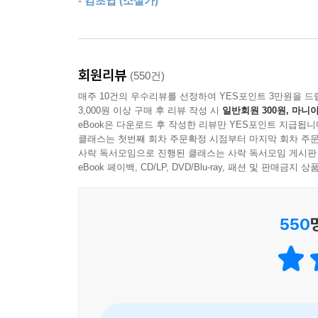
- 김초엽 (소설가)
뭐랄까, 너도 기술의 피해자구나… 싶었다.
“미래를 걱정하지 않게 되는 것 같아. 적어도 그 순간
나는 정말로 소설 쓰는 게 무섭다. 그래서 고민하고
--- p.328
소설을 쓰고 싶다. 단 한 사람에게라도 뜨뜻미지근
회원리뷰
(550건)
매주 10건의 우수리뷰를 선정하여 YES포인트 3만원을 드
2020년 여름
3,000원 이상 구매 후 리뷰 작성 시
일반회원 300원, 마니아
천선란
eBook은 다운로드 후 작성한 리뷰만 YES포인트 지급됩니
클래스는 첫번째 회차 주문확정 시점부터 마지막 회차 주문
사락 독서모임으로 진행된 클래스는 사락 독서모임 게시판
지울 수 없는 흑백 타투 같은, 2의 세계
eBook 페이백, CD/LP, DVD/Blu-ray, 패션 및 판매금
사변이 경계를 지워버리고 모든 장르가 서로 화기애
위험한 일은 없다. 천선란 작가는 2020년 제4
550
상이다. 알다시피 작가를 알기 위해 그런 사실에 
더 많이 줄 것이다. 피해를 받지 않으려면? 지금 당
하지만 조금 더 미적거리고 싶은 사람이 있다면….