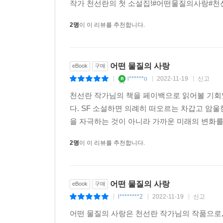
제4회 한국과학문학상장편 부문 대상을 수상한
할 얘기를 다했건만 그 끝은 깨져있다.
작가 천선란의 첫 소설집!#어떤물질의사랑#천선
그래도 작가는 다른 힘으로 (힘이라고 표현할 수밖
2명
이 이 리뷰를 추천합니다.
속에서도 절대 눈감지 않는 시선의 날카로움에 있다.
그게 천선란 작가의 선택이다. 그 선택의 결과 
어떤 물질의 사랑
eBook
구매
작동하진 못했지만. 글머리에서 SF라는 단어 때문
i******o
2022-11-19
신고
|
|
|
천선란 작가님의 책을 페이백으로 읽어볼 기회였다
그리고 아마, 천선란 작가가 둘 중 하나만 선택하지
다. SF 소설하면 의례히 떠오르는 차갑고 암울
있을 터다. 양손검을 천 번 만 번 휘두르다 보니 
을 자극하는 것이 아니라 가까운 미래의 변화를 
들고 휘두른 양손검의 날 끝에서, 거기 실린 힘에서 
2명
이 이 리뷰를 추천합니다.
- 김창규, 소설가
어떤 물질의 사랑
eBook
구매
l********2
2022-11-19
신고
|
|
|