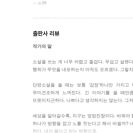
--- p.88
내 인생의 첫 난제는 내가 여성이냐, 남성이냐는 거
--- p.91
출판사 리뷰
“사람들은 가끔 이유 없이 누군가를 미워해. 그냥 상
작가의 말
--- p.97
소설을 쓰는 게 너무 어렵고 즐겁다. 무섭고 설렌다
너는 알에서 태어나서 배꼽이 없어. 엄마 배에 있던 
행위가 무엇을 내포하는지 아직도 모르겠다. 그렇지
--- p.98
단편소설을 쓸 때는 보통 ‘감정’하나만 가지고
네가 자꾸 눈길을 끌었다는 거, 네가 특별했기 때문
무미건조하게 느껴진다. 긴 이야기를 쓸 때만
--- p.120
뜨뜻미지근하다. 나쁘다고 생각하지는 않는다. 그저
“결국, 다시 만날 수 있다는 걸 잊지 말아야지. 그걸
세상을 알아갈수록, 지구는 엉망진창이다. 바꿔야 
--- p.135
하나가 방향을 잡고 노를 젓는다고 해서 바뀔까? 내
한다. 내가 옳다고 믿는 방향으로.