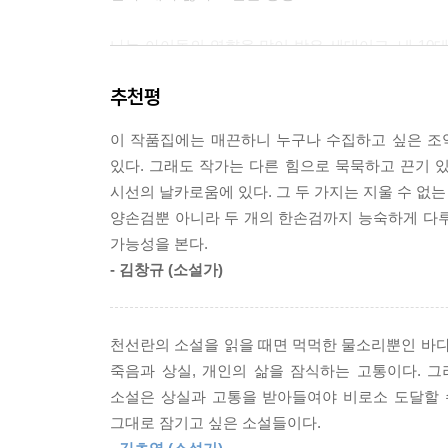
“끊임없이 사랑을 해. 꼭 불타오르는 사랑이 아니어
이니까.”
나는 아이돌의 영향을 많이 받은 세대이고, 내 10
--- p.152
좋은 방법으로는 그때 유행했던 아이돌의 노래와 춤이
추천평
연기를 하거나, 혹은 세상에 없다. 한때 나의 영웅
“보고 싶었어. 수고했고, 기다렸어.”
서러워 덩달아 뒤척였던 새벽이 많았다. 어떤 말을
--- p.174
이 작품집에는 매끈하니 누구나 수집하고 싶은 조약
이야기를 들었다. “너는 그 친구들과 또래라 힘들어
있다. 그래도 작가는 다른 힘으로 묵묵하고 끈기 있
아닌 일이구나. 또 하나는, 그렇다면 나는 이 감정
모든 대화는 초능력이야.
시선의 날카로움에 있다. 그 두 가지는 지울 수 없는
--- p.181
양손검뿐 아니라 두 개의 한손검까지 능숙하게 다루고
이 소설집에 실린 소설이 전부 그 이야기를 하고
가능성을 본다.
서러움, 외로움과 기괴함을 담고 있다.
하필 네가 있던 곳이 우주여서 나는 하늘을 바라볼 때
- 김창규 (소설가)
--- p.188
「사막으로」는 자전적인 이야기에 가깝다. 덤덤하
외쳤던 2019년에 썼다. 「레시」는 환경문제를
눈치 보고 자란 딸들은 가끔 그래. 짐이 덜 되기 
천선란의 소설을 읽을 때면 먹먹한 물소리뿐인 바다
‘사랑은 국경도 없다’라는 말을 좋아한다. 사
야.
죽음과 상실, 개인의 삶을 잠식하는 고통이다. 
「그림자놀이」는 상처 받지 않기 위해, 타인의 
--- p.250
소설은 상실과 고통을 받아들여야 비로소 도달할 
새벽에 몇 번이나 생각했던 문장을 옮겨 적을 이
그대로 잠기고 싶은 소설들이다.
그리고 「마지막 드라이브」는 추돌시험을 위해 쓰
“행복하면 인간은 어떻게 되나요?”