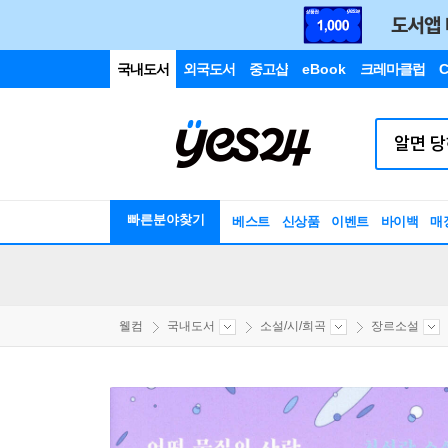
국내도서
외국도서
중고샵
eBook
크레마클럽
C
빠른분야찾기
베스트
신상품
이벤트
바이백
매
웰컴
국내도서
소설/시/희곡
장르소설