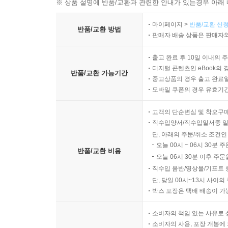
※ 상품 설명에 반품/교환과 관련한 안내가 있는경우 아래 
마이페이지 >
반품/교환 신청
반품/교환 방법
판매자 배송 상품은 판매자와
출고 완료 후 10일 이내의 
디지털 콘텐츠인 eBook의 
반품/교환 가능기간
중고상품의 경우 출고 완료일
모바일 쿠폰의 경우 유효기간(
고객의 단순변심 및 착오구
직수입양서/직수입일서중 일
단, 아래의 주문/취소 조건인
오늘 00시 ~ 06시 30분 
반품/교환 비용
오늘 06시 30분 이후 주문
직수입 음반/영상물/기프트 
단, 당일 00시~13시 사이
박스 포장은 택배 배송이 가
소비자의 책임 있는 사유로 