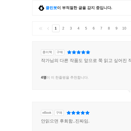
클린봇
이 부적절한 글을 감지 중입니다.
1
2
3
4
5
6
7
8
9
10
종이책
구매
작가님의 다른 작품도 앞으로 쭉 읽고 싶어진 
4명
이 이 한줄평을 추천합니다.
eBook
구매
안읽으면 후회함..진짜임.