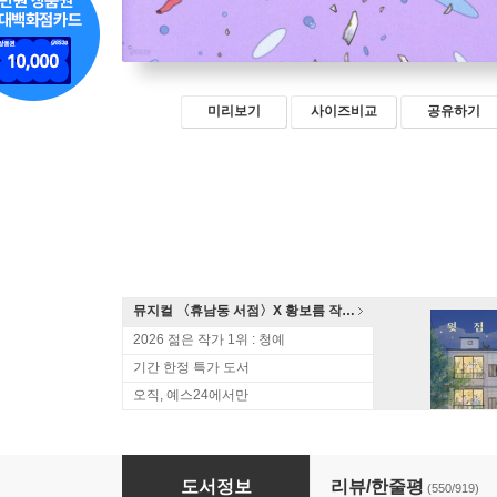
미리보기
사이즈비교
공유하기
뮤지컬 〈휴남동 서점〉X 황보름 작가 북토크
2026 젊은 작가 1위 : 청예
기간 한정 특가 도서
오직, 예스24에서만
어떤 물질의 사랑
도서정보
리뷰/한줄평
(550/919)