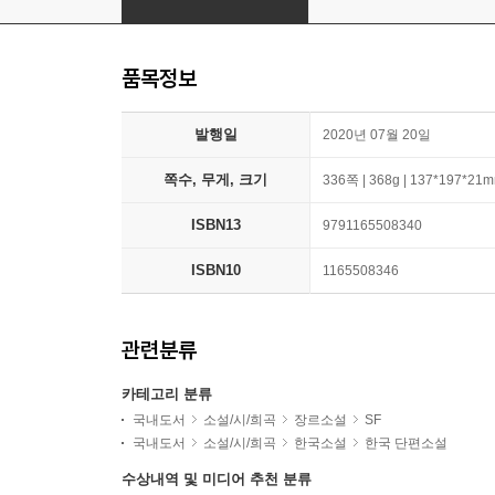
품목정보
발행일
2020년 07월 20일
쪽수, 무게, 크기
336쪽 | 368g | 137*197*21
ISBN13
9791165508340
ISBN10
1165508346
관련분류
카테고리 분류
국내도서
소설/시/희곡
장르소설
SF
국내도서
소설/시/희곡
한국소설
한국 단편소설
수상내역 및 미디어 추천 분류