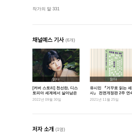
작가의 말 331
채널예스 기사
(6개)
읽다
읽다
[커버 스토리] 천선란, 디스
유시민 『거꾸로 읽는 
토피아 세계에서 살아남은
사』 전면개정판 2주 연속
소설가
위
2022년 09월 30일
2021년 11월 25일
저자 소개
(1명)