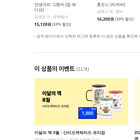
안녕이라 그랬어 (집 에
혼모노 (리커버)
디션)
성해나 저
창비
|
김애란 저
문학동네
|
16,200
원
(10% 할인)
15,120
원
(10% 할인)
검색 페이지에서 선택된 태그에 등록된 더 많은 상품을 확인해 
이 상품의 이벤트
(11개)
이달의 책 8월 : 산리오캐릭터즈 유리컵
2
예