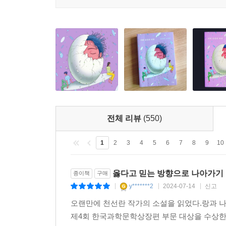
탄생하면서, 지구가 뒤에 남고 저 먼 바깥이 안쪽으
그렇게 「그림자놀이」와 「레시」와 「어떤 물질
다중우주란 크게 같고 은근히 다른 우주의 모음을 가
낯선 자와 익숙한 세계가 서로 거리를 좁히지 않
치료의 양상까지 흡사하다. 하지만 셋을 나란히 
형성하고 있음을 발견할 수 있을 것이다.
그렇게 ‘미니 3부작’을 감상했다면 이제 조금은 
그지없는 서사가 장점이지만, 그 선명함이 작가
전체 리뷰
(550)
독자에게 조금 더 친절해보겠다고 마음먹은 듯, 
있다. 「마지막 드라이브」는 책의 첫 쪽부터 글을 
1
2
3
4
5
6
7
8
9
10
여운을 남겨준다. 「사막으로」는… 내가 편집자라면 
물질의 사랑」이 첫 장을 넘기기보다 이 글 토막을 
옳다고 믿는 방향으로 나아가기
종이책
구매
이 작품집에는 매끈하니 누구나 수집하고 싶은 조약
y*******2
2024-07-14
신고
|
|
|
있다. 유독 그런 기암에 해당하는 작품은 「레시」
오랜만에 천선란 작가의 소설을 읽었다.랑과 나의
독자를 결말까지 유인하지는 않는다. 그럼에도 불