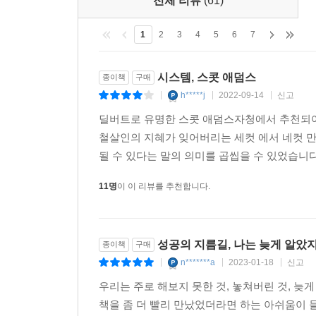
전체 리뷰
(61)
1
2
3
4
5
6
7
시스템, 스콧 애덤스
종이책
구매
h*****j
2022-09-14
신고
|
|
|
딜버트로 유명한 스콧 애덤스자청에서 추천되어
철살인의 지혜가 잊어버리는 세컷 에서 네컷 만
될 수 있다는 말의 의미를 곱씹을 수 있었습니다
11명
이 이 리뷰를 추천합니다.
성공의 지름길, 나는 늦게 알았지
종이책
구매
n*******a
2023-01-18
신고
|
|
|
우리는 주로 해보지 못한 것, 놓쳐버린 것, 늦게
책을 좀 더 빨리 만났었더라면 하는 아쉬움이 