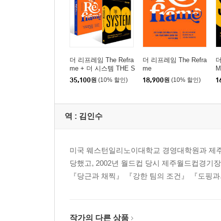
더 리프레임 The Refra
더 리프레임 The Refra
더
me + 더 시스템 THE S
me
M
YSTEM 세트
35,100
원
(10% 할인)
18,900
원
(10% 할인)
1
역 :
김인수
미국 웨스턴일리노이대학교 경영대학원과 제주대
당했고, 2002년 월드컵 당시 제주월드컵경기
『당근과 채찍』 『강한 팀의 조건』 『도핑과
작가의 다른 상품