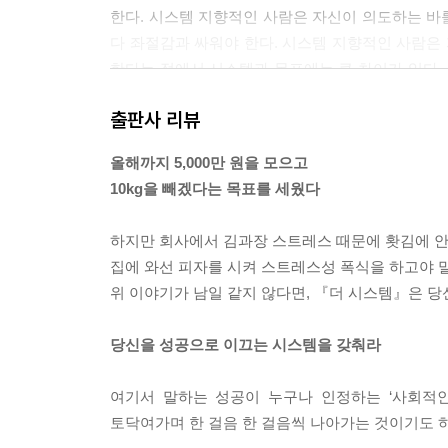
한다. 시스템 지향적인 사람은 자신이 의도하는 바
다 좌절감과 싸워야 한다. 시스템 지향적인 사람은
한다는 점에서 시스템과 목표에는 큰 차이가 있다. 
예로 들면, ‘20kg 감량’은 목표지만 ‘올바른 식습
출판사 리뷰
이다. 사업에서 ‘100만 달러 벌기’가 목표라면,
지기 위해 무언가를 매일 꼬박꼬박 하는 것은 시스
올해까지 5,000만 원을 모으고
--- 「파트 1-6. 패자는 목표를 설정하고 승자는 
10kg을 빼겠다는 목표를 세웠다
성공하는 사람들은 성공을 희망하지 않는다. 성공
하지만 회사에서 김과장 스트레스 때문에 홧김에 안 
가가 따르지만, 그 대가에는 협상의 여지가 있다.
집에 와선 피자를 시켜 스트레스성 폭식을 하고야 
노력을 해야 한다는 사실을 바꿀 수는 없다. 하지만
위 이야기가 남일 같지 않다면, 『더 시스템』은 당
다. 한번 해볼 만한 정도로 말이다.
--- 「파트 2-1. 성공을 결정하라. 원하지 말고」 중
당신을 성공으로 이끄는 시스템을 갖춰라
세상에 대한 기여도를 기준으로 보자면, 이 세상에는
여기서 말하는 성공이 누구나 인정하는 ‘사회적인
토닥여가며 한 걸음 한 걸음씩 나아가는 것이기도 
이기적인 사람