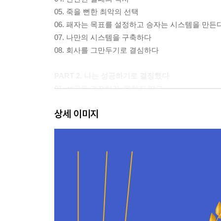
05. 죽을 뻔한 최악의 선택
06. 패자는 목표를 설정하고 승자는 시스템을 만든
07. 나만의 시스템을 구축하다
08. 회사를 그만두기로 결심하다
PART 2. 나는 성공하기로 결정했다
01. 성공을 결정하라. 원하지 말고
02. 차라리 이기적인 사람이 되어라
상세 이미지
03. 에너지 레벨을 높이는 7가지 비밀
04. 당신의 상상이 현실이 된다
05. 그런 척하라. 그렇게 된다
06. 위기를 기회로 삼는 방법
07. 백만 불짜리 조언
08. 싸울 상대를 명확히 하다
09. 방향을 잃고 헤매다
10. 잘되는 일을 찾는 방법