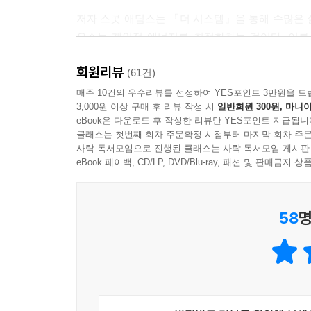
멍청한 사람
저자 스콧 애덤스는 『더 시스템』을 통해 수많은 
타인에게 짐이 되는 사람
요소는 개인적 에너지를 최적화하는 것이다. 이를
친구들과 즐거운 시간을 보내야 한다. 이때 자책하지
이 셋뿐이다. 그러니 이기적인 사람이 되는 것이 
회원리뷰
상황에선 어떡해야 하지? 『더 시스템』에 해답이 
(61건)
때문이다. 가장 이상적인 이기심은 시간을 들여 운동
매주 10건의 우수리뷰를 선정하여 YES포인트 3만원을 드
는 것이다. 자신의 건강과 경력을 등한시하는 사람은
3,000원 이상 구매 후 리뷰 작성 시
일반회원 300원, 마니아
여러 가지 일을 두고 선택해야 하는 순간에 우선순
로 전락하게 된다.
eBook은 다운로드 후 작성한 리뷰만 YES포인트 지급됩니
책에서는 이를 ‘차라리 이기적인 사람이 되어라
--- 「파트 2-2. 차라리 이기적인 사람이 되어라」 
클래스는 첫번째 회차 주문확정 시점부터 마지막 회차 주문
패스트푸드를 먹으며 일하지 말 것, 당장 마감을 
사락 독서모임으로 진행된 클래스는 사락 독서모임 게시판
듯하지만 실제 닥치면 고민하게 되는 상황들이 생길 
eBook 페이백, CD/LP, DVD/Blu-ray, 패션 및 판매금
혹시 억지로 미소 짓기가 불편하다면 천성적으로 재
다. 물론 친구 사이라면 기쁨과 슬픔을 함께 나누어
개인적인 에너지를 최적화 했다면 이제 남은 것은 ‘
는 에너지 뱀파이어들에게서 멀어져라. 당신에게는 
58
명
수는 있다. 이를 테면 한 가지 기술만 익히는 
망갈 권리도 있다.
부끄러움을 두려워하지 않게 되고, 쑥스러워하는 경
--- 「파트 2-4. 당신의 상상이 현실이 된다」 중에서
목표에 매몰되지 않고 ‘운’이 자신을 따르도록 
나는 그동안 실패한 십여 가지 사업 경험을 통해 그
시스템』에 담았다.
어야 할지 고민하는 모습도 유심히 살펴보았다. 나도