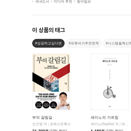
국내도서
미디어 추천
동아일보
이 상품의 태그
#성공하고싶다면
#유튜버가추천한책
#시스템을혁신
부의 갈림길
세이노의 가르침
오건영 저
포레스트북스
세이노(SayNo) 저
데이원
|
|