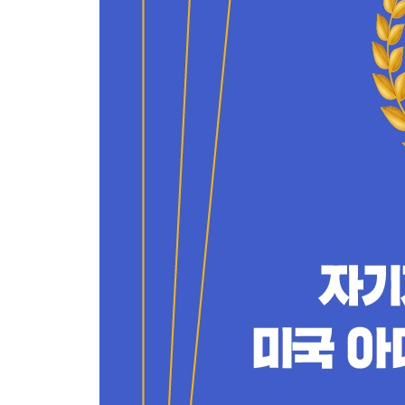
PART 3. 성공을 찾아서
01. 연습이 능사는 아니다
02. 성공 확률을 높이는 공식
03. 성공으로 이끄는 15가지 기술
04. 패턴을 찾아라
05. 매력 넘치는 사람이 되고 싶다면
06. 긍정 선언의 힘
07. 버티고 또 버텨라
08. 성공 확률이 높은 일은 따로 있다
09. 우울증을 견디게 해준 두 가지 시스템
10. 전문가를 믿지 마라
11. 주위 사람의 영향력
PART 4. 결국은 시스템이다
01. 행복의 메커니즘
02. 건강한 식습관이 시작이다
03. 지금 당장 운동하라