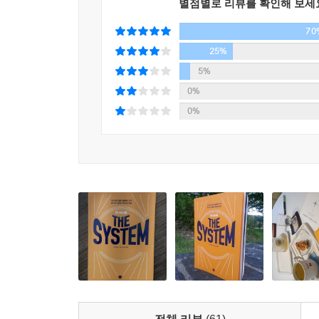
턴을 발견했다. 언젠가 잘 풀릴 일은 ‘시작부터’ 좋
별점별로 리뷰를 확인해 보세
로 탈바꿈하는 경우는 거의 없다. 작은 성공이 큰 
70
--- 「파트 2-10. 잘되는 일을 찾는 방법」 중에서
25%
5%
당신이 앞으로 10년 후에 어떤 일을 하고 어떤 삶을
0%
법-다른 사람들은 행운이라 여기겠지만-은 체계적으
0%
수 있는 기술을 체계적으로 발전시키면 된다. 이는
--- 「파트 3-3. 성공으로 이끄는 15가지 기술」 중에서