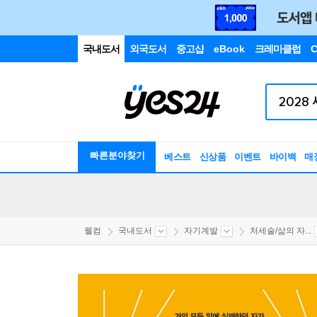
국내도서
외국도서
중고샵
eBook
크레마클럽
C
빠른분야찾기
베스트
신상품
이벤트
바이백
매
웰컴
국내도서
자기계발
처세술/삶의 자...