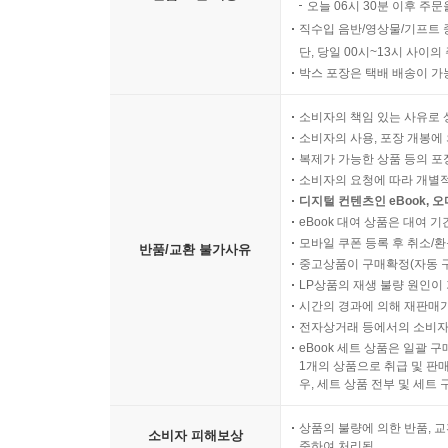
오늘 06시 30분 이후 주문
직수입 음반/영상물/기프트 
단, 당일 00시~13시 사이
박스 포장은 택배 배송이 가
소비자의 책임 있는 사유로 
소비자의 사용, 포장 개봉에 
복제가 가능한 상품 등의 포장을 
소비자의 요청에 따라 개별
디지털 컨텐츠인 eBook, 
eBook 대여 상품은 대여 기
모바일 쿠폰 등록 후 취소/환
반품/교환 불가사유
중고상품이 구매확정(자동 
LP상품의 재생 불량 원인이 기
시간의 경과에 의해 재판매가
전자상거래 등에서의 소비자
eBook 세트 상품은 일괄 
1개의 상품으로 취급 및 판매
우, 세트 상품 전부 및 세트
상품의 불량에 의한 반품, 교
소비자 피해보상
준하여 처리됨