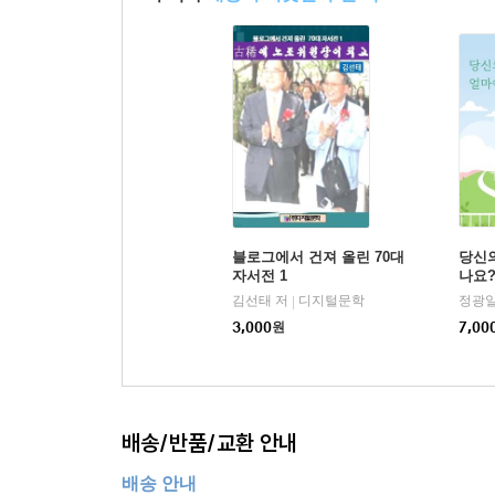
블로그에서 건져 올린 70대
당신
자서전 1
나요
김선태 저
디지털문학
정광일
|
3,000
원
7,00
배송/반품/교환 안내
배송 안내