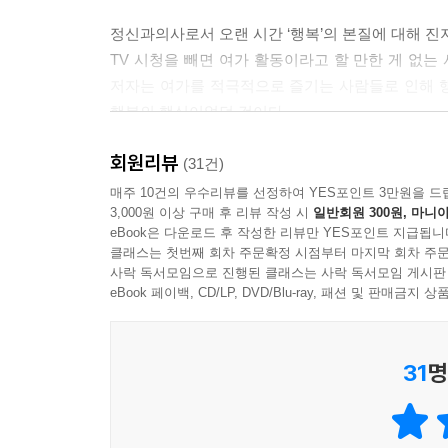
정신과의사로서 오랜 시간 ‘행복’의 본질에 대해 진
TV 시청을 빼면 여가 활동이라고 할 만한 게 없는
저자는 여가를 적극적으로 즐기는 사람들로 인해 
행복의 핵심이었던 것이다.
회원리뷰
저자는 ‘내적 기쁨을 주는 능동적 여가 활동’을 한
(31건)
우리가 일반적으로 생각하는 취미의 개념을 뛰어넘는다
매주 10건의 우수리뷰를 선정하여 YES포인트 3만원을 드
3,000원 이상 구매 후 리뷰 작성 시
일반회원 300원, 마니아
자체로 즐거움을 느끼고, 꾸준히 하며, 점차 깊이
eBook은 다운로드 후 작성한 리뷰만 YES포인트 지급됩니
순간에 행복한 사람들의 비밀은 나만의 오티움을 통
클래스는 첫번째 회차 주문확정 시점부터 마지막 회차 주문
사락 독서모임으로 진행된 클래스는 사락 독서모임 게시판
정신과전문의 문요한이 제안하는 지금 이 시대의 쉬
eBook 페이백, CD/LP, DVD/Blu-ray, 패션 및 판매금
“놀이가 사라지면 삶은 시들고 정신은 병든다”
31
명
어떤 사람은 주말이면 자전거로 100킬로미터를 달
입는 옷을 직접 만들고, 또 다른 사람은 주말마다
것에 초점을 두는 사람이라면 잘 이해되지 않을 수 