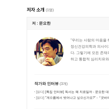
저자 소개
(1명)
저 :
문요한
"우리는 사람의 마음을 
정신건강의학과 의사이자
다. 그렇기에 모든 존재
하고 통합적 심리치유와 
작가와 인터뷰
(3개)
[읽다]
[특집 인터뷰] 독서는 왜 치료일까 - 문요한 
[읽다]
"게으름에서 벗어나고 싶으신가요?" -『굿바이, 