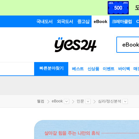
국내도서
외국도서
중고샵
eBook
크레마클럽
C
빠른분야찾기
베스트
신상품
이벤트
바이백
매
웰컴
eBook
인문
심리/정신분석