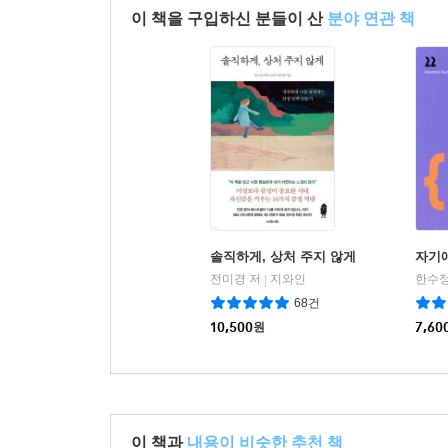
이 책을 구입하신 분들이 산
분야 연관 책
솔직하게, 상처 주지 않게
자기
전미경 저
지와인
한수정
|
68건
10,500
원
7,60
이 책과
내용이 비슷한 추천 책