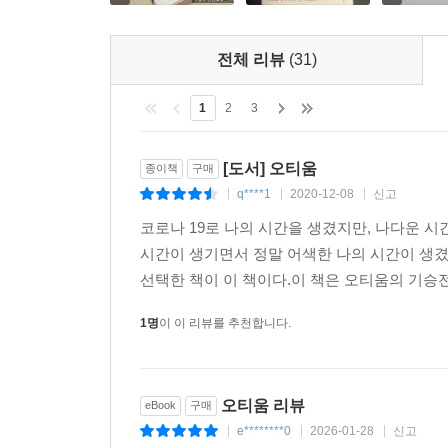
이러한 활동을 통해 같은 취향을 공유하는 사람들
깊어진다.
전체 리뷰
(31)
휴식이 성장이 되는 시간,
1
2
3
오티움을 시작하면
[도서] 오티움
종이책
구매
· 내가 좋아하는 것을 발견하게 된다
q****1
2020-12-08
신고
|
|
|
· 외부로 향했던 주의가 온전히 내부로 향한다
코로나 19로 나의 시간을 생겼지만, 나다운 
· 순수한 몰입의 즐거움을 느끼게 된다
시간이 생기면서 정말 어색한 나의 시간이 생겼
· 일상에 활기가 생겨난다
선택한 책이 이 책이다.이 책은 오티움의 기승전결
· 나만의 색깔과 향기를 갖게 된다
· 관심사로 인해 자기 세계와 인간관계가 확장된다
1명
이 이 리뷰를 추천합니다.
· 일과 여가 사이 균형이 이루어진다
· 나를 위로하고 인생에 버틸 힘이 생긴다
· 지금 이 순간에 행복할 수 있다
오티움 리뷰
eBook
구매
e********0
2026-01-28
신고
|
|
|