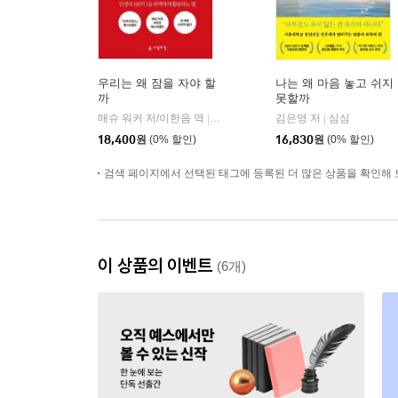
우리는 왜 잠을 자야 할
나는 왜 마음 놓고 쉬지
까
못할까
매슈 워커 저/이한음 역
사람의집
김은영 저
심심
|
|
18,400
원
(0% 할인)
16,830
원
(0% 할인)
검색 페이지에서 선택된 태그에 등록된 더 많은 상품을 확인해 
이 상품의 이벤트
(6개)