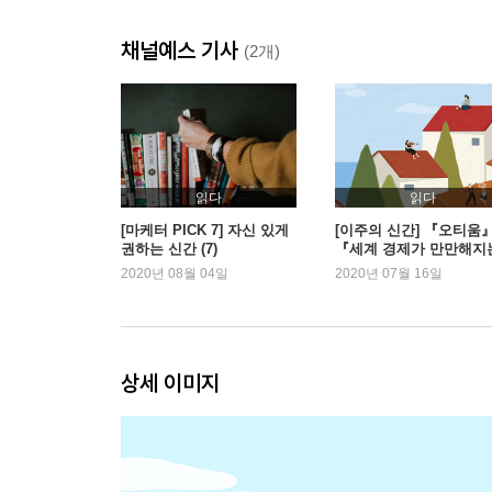
“나는 찾는 것이 아니라 만들어가는 것”
채널예스 기사
(2개)
1. 삶은 새롭게 창조되어야 한다
2. 외부에서 내부로 의식의 전환
3. 나라고 왜 원하는 삶을 살지 못한다는 말인가
4. 나만의 취향을 만들다
5. 최고의 나를 만나는 시간, 오티움
읽다
읽다
[마케터 PICK 7] 자신 있게
[이주의 신간] 『오티움
권하는 신간 (7)
『세계 경제가 만만해지
3장
책』 외
2020년 08월 04일
2020년 07월 16일
나만의 오티움을 찾는 방법
“일에서 벗어나 진짜 나를 발견하다”
1. 어느 날 문득 찾아오다: 우연한 이끌림
상세 이미지
2. 묻고 또 물으면 찾게 된다: 자기 탐색
3. 나를 비춰주는 또 하나의 거울: 가족 연구
4. 나의 오티움은 무엇일까?: 오티움 테마