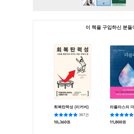
이 책을 구입하신 분
회복탄력성 (리커버)
라플라스의 
367건
10,360
원
11,800
원