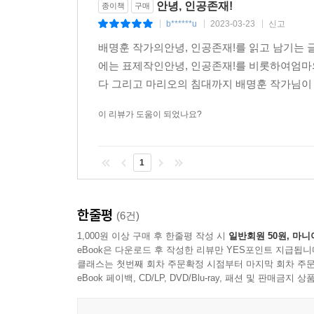
안녕, 인공존재!
종이책
구매
b******u
2023-03-23
신고
|
|
|
배명훈 작가의안녕, 인공존재!를 읽고 남기는 
에는 표제작인안녕, 인공존재!를 비롯하여엄
다 그리고 마리오의 침대까지 배명훈 작가님이 쓰
이 리뷰가 도움이 되었나요?
1
한줄평
(6건)
1,000원 이상 구매 후 한줄평 작성 시
일반회원 50원, 마니
eBook은 다운로드 후 작성한 리뷰만 YES포인트 지급됩니
클래스는 첫번째 회차 주문확정 시점부터 마지막 회차 주문
eBook 페이백, CD/LP, DVD/Blu-ray, 패션 및 판매금