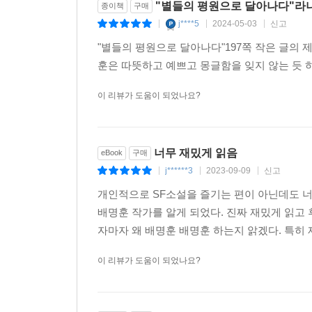
"별들의 평원으로 달아나다"라니.
종이책
구매
j****5
2024-05-03
신고
|
|
|
"별들의 평원으로 달아나다"197쪽 작은 글의 
훈은 따뜻하고 예쁘고 몽글함을 잊지 않는 듯 하
이 리뷰가 도움이 되었나요?
너무 재밌게 읽음
eBook
구매
j******3
2023-09-09
신고
|
|
|
개인적으로 SF소설을 즐기는 편이 아닌데도 
배명훈 작가를 알게 되었다. 진짜 재밌게 읽고
자마자 왜 배명훈 배명훈 하는지 앍겠다. 특히 재밌
이 리뷰가 도움이 되었나요?