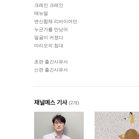
크레인 크레인
매뉴얼
변신합체 리바이어던
누군가를 만났어
얼굴이 커졌다
마리오의 침대
초판 출간사유서
신판 출간사유서
채널예스 기사
(2개)