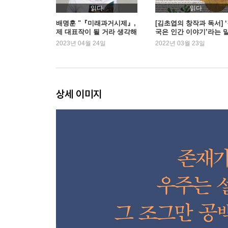
읽다
읽다
배명훈 "『미래과거시제』,
[김초엽의 창작과 독서] 
제 대표작이 될 거라 생각해
국은 인간 이야기’라는 
요"
(2)
2023년 04월 24일
2022년 03월 23일
상세 이미지