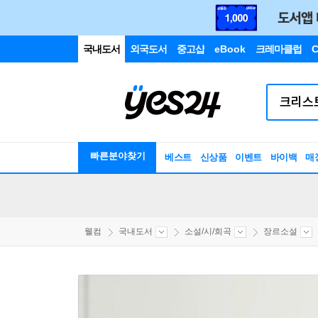
국내도서
외국도서
중고샵
eBook
크레마클럽
C
빠른분야찾기
베스트
신상품
이벤트
바이백
매
웰컴
국내도서
소설/시/희곡
장르소설