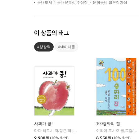
국내도서
국내문학상 수상작
문학동네 젊은작가상
이 상품의 태그
#상상력
#sf/미래물
사과가 쿵!
100층짜리 집
다다 히로시 저/정근 역
보림
이와이 도시오 글,그림/김숙 역
|
9,900
원
(10% 할인)
8,550
원
(10% 할인)