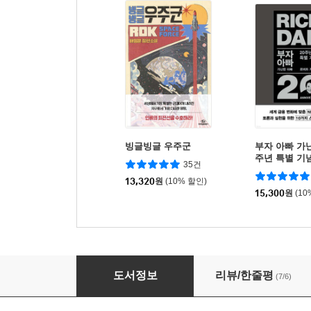
빙글빙글 우주군
부자 아빠 가난
주년 특별 기
35건
13,320
원
(10% 할인)
15,300
원
(10
안녕, 인공존재!
도서정보
리뷰/한줄평
(7/6)