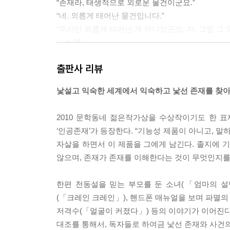
“존재라, 태생적으로 외로운 물건이군요.”
“네. 외롭게 태어난 물건입니다.”
“우리만 외롭게 태어난 게 아니었군요. 자, 그럼 그
--- p.36
출판사 리뷰
어떻게 대답해야 할지 망설이고 있는데 선생님이 나
“설명할 수 있는데요.”
낯설고 익숙한 세계에서 익숙하고 낯선 존재를 찾
나는 그렇게 말했어. 그랬더니 선생님이 설명을 해
무슨 짓을 하려고 그러나 하는 표정이었지만, 하고 
2010 문학동네 젊은작가상을 수상작이기도 한 
행성은 주전원--- p.周轉圓)이라는 원을 따라 도
‘인공존재’가 등장한다. “기능성 제품이 아니고, 
꼬불꼬불한 모양으로 움직인다. 저 꼬불꼬불한 궤
자살을 하면서 이 제품을 그에게 남긴다. 졸지에 
배운 대로였어. 그랬더니 선생님이 이렇게 말하는 거
않으며, 존재가 존재를 이해한다는 것이 무엇인지를
“니네 나라에서는 그렇게 가르치냐?”
그건 내가 학생이었을 때 일어난 일이지 1633년에
한편 천동설을 믿는 부모를 둔 소녀(「엄마의 설
있다는 걸 그날 처음 알게 된 거야. 그래서 깜짝 놀
(「크레인 크레인」), 핸드폰 매뉴얼을 보며 파멸의
--- pp.58~59
저격수(「얼굴이 커졌다」) 등의 이야기가 이어진다
대조를 통해서, 독자들로 하여금 낯선 존재와 사건
그때 버스기사가 차에 올라타더니 문을 닫고 사람들