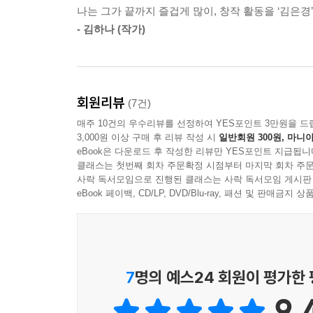
장르문학의 자기 증명.
나는 그가 끝까지 즐겁게 많이, 창작 활동을 ‘김은경
“여기는 원 제국 팽창기에 스스로를 몽골인이라고 
- [한겨레]
- 김하나 (작가)
그래서 그 시기의 미묘한 민족성을 지닌 유목민 계열
--- p.204
진화하는 한국형 SF.
- [연합뉴스]
몇 달 만에 처음으로 이곳의 밤이 무섭지가 않다. 
회원리뷰
(7건)
수가 없었다. 훌륭한 인물도 아니고, 세상에 보탬이
여름밤 상상의 별천지… 배명훈의 상상력은 종횡무
했던 내 마지막 발굴작업, 모두가 나를 떠나버리게 
매주 10건의 우수리뷰를 선정하여 YES포인트 3만원을 드
- [경향신문]
3,000원 이상 구매 후 리뷰 작성 시
일반회원 300원, 마니아
수가 없었다. 하지만 오늘은 그저 행복하기만 하다.
eBook은 다운로드 후 작성한 리뷰만 YES포인트 지급됩니
--- p.236
클래스는 첫번째 회차 주문확정 시점부터 마지막 회차 주문
사락 독서모임으로 진행된 클래스는 사락 독서모임 게시판
eBook 페이백, CD/LP, DVD/Blu-ray, 패션 및 판매금
이 책을 내면서 세상에는 둘 이상의 전혀 다른 ‘작
라, 원고와 교정지 위에서 얻어낸 구체적이고 실증
--- pp.300~301
지난 10년간 한국문학계가 겪은 변화를 반영하는 작
7
명의 예스24 회원이 평가한
--- p.301
9.