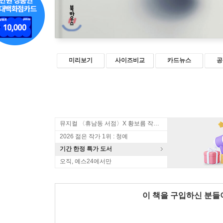
미리보기
사이즈비교
카드뉴스
공
뮤지컬 〈휴남동 서점〉X 황보름 작가 북토크
2026 젊은 작가 1위 : 청예
기간 한정 특가 도서
오직, 예스24에서만
이 책을 구입하신 분