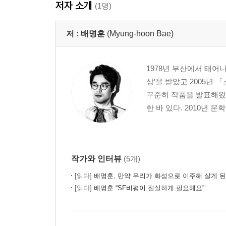
저자 소개
(1명)
저 :
배명훈
(Myung-hoon Bae)
1978년 부산에서 태어
상’을 받았고 2005년
꾸준히 작품을 발표해왔
한 바 있다. 2010년
작가와 인터뷰
(5개)
[읽다]
배명훈, 만약 우리가 화성으로 이주해 살게 
[읽다]
배명훈 “SF비평이 절실하게 필요해요”