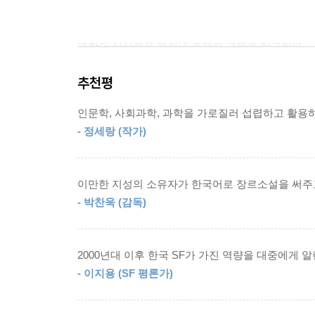
승객들은 모두 성가시다는 얼굴로 버스 안 구석구석으
방을 감싸안으며 앞좌석 등받이에 붙어 있는 손잡이
과학의 상상력을 펼쳐내 존재의 근원을 탐구하다
--- p.89
추천평
배명훈의 상상력은 서사의 참신성에만 기여하는 것
눈을 감았다. 그리움이 맞닿았다. 맞대놓고 보니 둘
다시 존재와 본질의 탐구라는 본질로 수렴되는 
경이가 나를 허공으로 들어 올렸다. 이성은 길을 잃고
인문학, 사회과학, 과학을 가로질러 섭렵하고 활용하
주인공이 한 인간으로서 어떻게 상처를 딛고 자기
는, 우리가 만났기 때문에 시작된 이 모든 일. 그게 
- 정세랑 (작가)
고귀한 출생의 비밀을 만들어주는 「엄마의 설명력
--- p.107
「크레인 크레인」의 기중신처럼 작가의 상상력은
로봇군단에 대한 구체적인 상황 설정은 인간 현실을
마로하라는 사람이 누구인지는 더더욱 알 수 없게 
이만한 지성의 소유자가 한국어로 장르소설을 써주고
다봐도 평범하고 어리기만 했다. 그리고 이야기 속
- 박찬욱 (감독)
배명훈은 예언자의 숙명을 타고난 어린 조카를 
--- p.142
활용하면서 묵묵히 ‘존재’의 의미를 묻는 멀고 
작가의 위치에 이른 작가의 지적이며 서정적인 작
자동반응이라는 현상이 나타나요. 합체되고 나면 
2000년대 이후 한국 SF가 가진 역량을 대중에게 알
선연한 존재 폭발을 일으키게 될 것이다.
그래서 그 집단자아가 손상을 입는 걸 참지를 못해요
- 이지용 (SF 평론가)
--- p.178