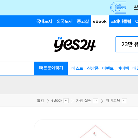
국내도서
외국도서
중고샵
eBook
크레마클럽
C
빠른분야찾기
베스트
신상품
이벤트
바이백
매
웰컴
eBook
가정 살림
자녀교육