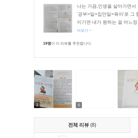
나는 가끔,인생을 살아가면서 
아이와 시간을 보내는 것은 어려운 일이 맞습니다. 
'공부>일>집안일>육아'로 그 
에 다다르거나, 아이도 심심함의 버티기가 끝에 다
이기면 내가 원하는 걸 어느정도
죠. ‘이렇게 자꾸 영상만 틀어주면 안 좋다던데……
더보기
다양한 도구나 갖가지 교구를 펼쳐놓고 뭔가 그럴싸한
궁무진할 수 있어요. 아이의 관점으로 바라보고, 아
19명
이 이 리뷰를 추천합니다.
할 수 있고, 5분의 시간으로 충분히 짜릿하게 함께 
--- p.217~218
아이와 놀이하는 것이 어려운 부모라면, 보드게임
수 있다는 것이지요. 선택할 수 있는 재미가 있으며
발달할 수 있고, 규칙을 배우면서 작은 사회를 경험
해야만 합니다. 이러한 과정에서 자연스럽게 상호작
2
6
부터 객관적인 지식을 배울 수도 있지요.
--- p.264~265
전체 리뷰
(8)