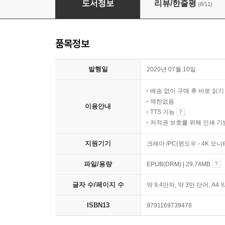
도서정보
리뷰/한줄평
(8/11)
품목정보
발행일
2020년 07월 10일
배송 없이 구매 후 바로 읽
제한없음
이용안내
TTS 가능
저작권 보호를 위해 인쇄 기
지원기기
크레마 /PC(윈도우 - 4K 모
파일/용량
EPUB(DRM) | 29.74MB
글자 수/페이지 수
약 9.4만자, 약 3만 단어, A4 
ISBN13
9791169739478