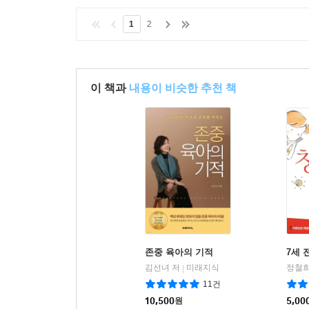
1
2
이 책과
내용이 비슷한 추천 책
존중 육아의 기적
7세 
김선녀 저
미래지식
정철희
|
11건
10,500
원
5,00