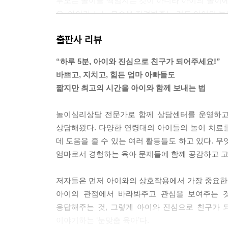
부모는 놀이를 책임지는 것이 아니라 아이의 놀이에
요. 아이가 노는 모습을 지켜봐주는 것도 아이의 놀
작은 손으로 장난감을 쥐는 모습, 중얼대는 예쁜 입
출판사 리뷰
--- p.30
“하루 5분, 아이와 진심으로 친구가 되어주세요!”
“저는 남편이 아이랑 놀아주는 방식이 마음에 안 들
바쁘고, 지치고, 힘든 엄마 아빠들도
엄마와 아빠는 각자 자라온 환경이 다른 만큼 놀이 
짧지만 최고의 시간을 아이와 함께 보내는 법
식은 불편할 수 있어요. 중요한 것은 부부 간의 의
우자가 아이를 비난하는 태도, 아이에게 친절하지 못
놀이심리상담 전문가로 함께 상담센터를 운영하고 
다양한 이유들이 있을 것입니다. 그 이유들이 무엇인
상담해왔다. 다양한 연령대의 아이들의 놀이 치료
--- p.49
데 도움을 줄 수 있는 여러 활동들도 하고 있다. 
엄마로서 경험하는 육아 문제들에 함께 공감하고 고
아이와 게임을 하다가 내 아이에게서 옳지 못한 
론하기도 합니다. 하지만 안타깝게도 이때 부모들의
저자들은 먼저 아이와의 상호작용에서 가장 중요한 육
속상한 아이의 화만 키울 뿐이지요. 때론 어떤 아
아이의 관점에서 바라봐주고 관심을 보여주는 것
지요. 이쯤 되면 즐겁자고 한 게임이 냉랭한 분위기
응답해주는 것, 그렇게 아이와 진심으로 친구가 
이야기하는 ‘눈맞춤 육아’다.
물론, 아이가 지는 것을 받아들이기 힘들어 한다고 