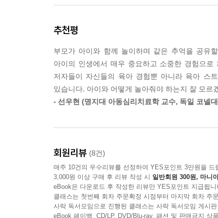
받아들이기 힘들어 하는 것을 있는 그대로 알아주세
“부모와 보낸 시간이 아이의 인생이 됩니다!”
요. 그리고 다음과 같이 있는 그대로 아이가 보이
추천평
아이의 충족감을 채워주고 자존감을 키워주는
--- p.96~97
매일매일 육아습관, ‘눈맞춤 육아법’
부모가 아이와 함께 놀이하며 같은 추억을 공유할
아이가 “이거 만들어주세요”라고 할 때, 부모는 아
아이의 인생에서 매우 중요하고 소중한 경험으로 
그럼 어떻게 ‘눈맞춤 육아’를 해나가면 될까? “아이
조력자가 되어야 합니다. “만들어줄게”가 아닌 “여기
저자들이 자신들의 육아 경험뿐 아니라 육아 스
책에서는 ‘눈맞춤 육아’의 관점에서 아이와의 
나”와 같은 반응으로 문제 해결의 열쇠를 아이에게 
있습니다. 아이와 어떻게 놀아줘야 하는지 잘 모르겠
부모들이 고민하는 문제를 해결해줄 대화법과 놀이
--- p.143
- 선우현 (명지대 아동심리치료학 교수, 독일 코넬
구절들도 많고, 일상에서 따라 해보거나 적용해볼 수
아이는 자신만의 판타지 안에서 놀이합니다. 부모가
“육아는 결국 내 아이와 어떤 시간을 쌓아가느냐
있는 적군의 탱크일 수도 있고, 주방놀이에 있는 
성장합니다. 아이의 자존감, 자신감, 공감력, 창의
요. 아이는 정해진 방식으로만 놀이하지 않습니다. 
회원리뷰
(8건)
보내는 시간 속에서 싹트게 됩니다. 엄마 아빠와 보
장난감은 아이가 덧입혀주는 역할이나 사물로 변하기
매주 10건의 우수리뷰를 선정하여 YES포인트 3만원을 드
--- p.157
3,000원 이상 구매 후 리뷰 작성 시
일반회원 300원, 마니아
저자들의 말처럼, 부모가 아이에게 전해줄 수 있는 
eBook은 다운로드 후 작성한 리뷰만 YES포인트 지급됩니
아이도 세상 가장 환한 웃음을 지으며 즐거운 순간
클래스는 첫번째 회차 주문확정 시점부터 마지막 회차 주문
아이는 자신이 잘하고 있는지 확인하고 싶을 때가 많
사락 독서모임으로 진행된 클래스는 사락 독서모임 게시판
육아 습관, ‘눈맞춤 육아법’을 실천해보자.
봅니다. 아이가 무언가를 하면서 엄마 아빠를 쳐다본
eBook 페이백, CD/LP, DVD/Blu-ray, 패션 및 판매금