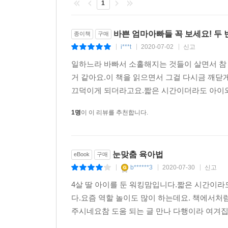
1
바쁜 엄마아빠들 꼭 보세요! 두 
종이책
구매
i***t
2020-07-02
신고
|
|
|
일하느라 바빠서 소홀해지는 것들이 살면서 참 
거 같아요.이 책을 읽으면서 그걸 다시금 깨
끄덕이게 되더라고요.짧은 시간이더라도 아이와 
1명
이 이 리뷰를 추천합니다.
눈맞춤 육아법
eBook
구매
b******3
2020-07-30
신고
|
|
|
4살 딸 아이를 둔 워킹맘입니다.짧은 시간이라
다.요즘 역할 놀이도 많이 하는데요. 책에서처
주시네요참 도움 되는 글 만나 다행이라 여겨집니다