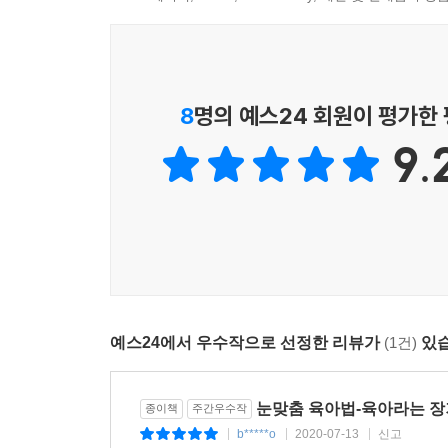
요. 그런 상황일 때, 아이를 안심시켜주는 쉬운 방
--- p.178
부모와 아이가 꼭 언어적으로 대화를 주고받아야만
8
명의 예스24 회원이 평가한
만으로도 긍정적인 놀이가 될 수 있습니다. 이와 같
울 게 하나도 없습니다. 그냥 놀이의 내용에 이야기
9.
--- p.183
아이를 양육하다 보면 부모가 아이의 이야기에 귀 
때가 있습니다. 예를 들어, 유치원 버스를 타야 할
지요. 그렇다고 아이에게 윽박지르거나 부정적인 언어
에게 결정권을 넘기기도 하고, 또 어떤 부모는 “지
런 식으로는 부모의 의도를 아이에게 전달할 수 없습
예스24에서 우수작으로 선정한 리뷰가
(1건)
있습
직접 명령은 “지금 유치원 버스 탈 시간이야. 자리
까?”와 같이 선택의 여지가 있는 명령을 하면 엄마의
를 주게 됩니다.
눈맞춤 육아법-육아라는 장
종이책
주간우수작
--- p.195~196
b*****o
2020-07-13
신고
|
|
|