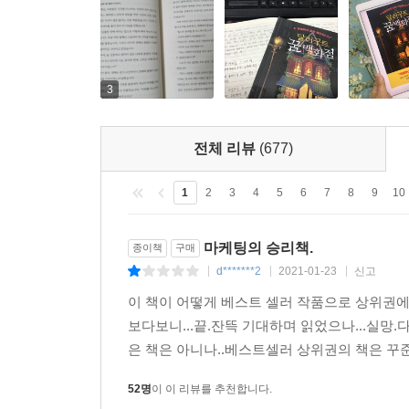
탄했다.
달러구트는 흙먼지가 묻은 손으로 아가냅 코코와 악
다른 직원들은 아가냅 코코를 보고 양손으로 입을 
3
운 좋게 그들 가까이에 서 있던 페니는, 아가냅 코
새였다. 그리고 아주 포근한 인상과 얼굴 곳곳의 깊
뒤이어 가게 안으로 들어온 수행원들은 고급 비단 
전체 리뷰
(677)
“달러구트, 약속한 물건이야. 별 볼 일 없는 물건이
---「3. 미래를 보여 드립니다.」중에서
1
2
3
4
5
6
7
8
9
10
지금 페니는 첫 번째 제자의 후손과 세 번째 제자의
마케팅의 승리책.
종이책
구매
에 예지몽이 가득한 놀라운 현장에 있는 셈이었다. 
d*******2
2021-01-23
신고
|
|
|
‘정말 예지몽일까? 저것만 있으면 나도 내 앞날을 볼 
이 책이 어떻게 베스트 셀러 작품으로 상위권에
페니는 입을 헤 벌리고 이름 모를 미래의 남편감을
보다보니...끝.잔뜩 기대하며 읽었으나...실
“벌써 가려고? 이거 섭섭해서 어쩌나.” 페니의 상
은 책은 아니나..베스트셀러 상위권의 책은 꾸준히
“내 꿈을 기다리는 부부들이 많아. 부지런히 일해야
고마워요, 직원분들. 이 늙은이 때문에 아무래도 고
52명
이 이 리뷰를 추천합니다.
며 미소 지었다. 직원들은 전혀 아니라는 듯 고개를