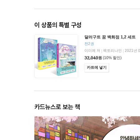
이 상품의 특별 구성
달러구트 꿈 백화점 1,2 세트
전2권
이미예 저
팩토리나인
2021년 
|
|
32,040
원
(10% 할인)
카트에 넣기
카드뉴스로 보는 책