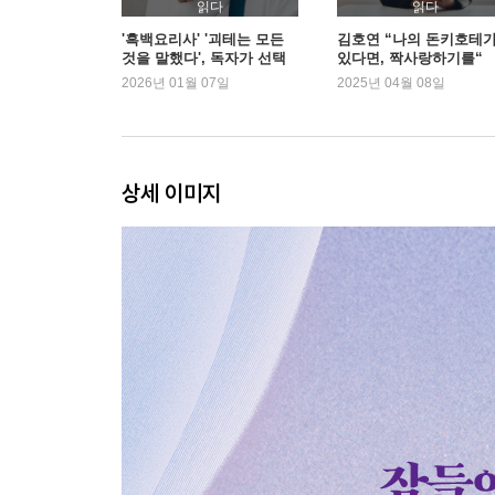
읽다
읽다
'흑백요리사' '괴테는 모든
김호연 “나의 돈키호테
것을 말했다', 독자가 선택
있다면, 짝사랑하기를“
한 2026 새해 첫 책은? | 예
2026년 01월 07일
2025년 04월 08일
스24
상세 이미지