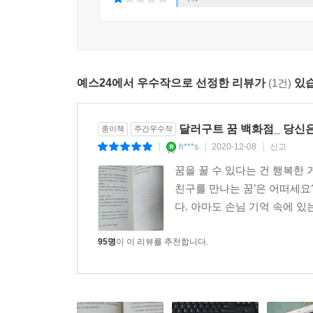
아가냅 코코라면 연말 꿈 시상식에서 그랑프리를 10번
제작자였는데, 아주 오랫동안 사람들에게 사랑받아
본 적은 한 번도 없었다. 그리고 실제로 만나게 될 
“자, 자, 다들 거기까지 하고 이제 퇴근할 사람들은 
예스24에서 우수작으로 선정한 리뷰가
(1건)
있습
사무실에 있는 줄 알았던 달러구트가 산더미 같은 빈
퍼를 입고 있었다. 넉넉한 옷을 입고 있으니 평소보다
달러구트 꿈 백화점_ 당신은
“계속 여기 계셨던 거예요?” 페니가 그의 앞을 가
종이책
주간우수작
h***s
2020-12-08
신고
“아가냅 코코를 위해 로비를 장식하자고 한 게 내 
|
|
|
다들 퇴근하세요. 퇴근!” 달러구트는 허리가 뻐근한
꿈을 꿀 수 있다는 건 행복한 
그런데 퇴근하라는 그의 말에도 직원들은 아무 미동
친구를 만나는 꿈’은 어떠세요
페니는 그들의 시선이 멈춰 있는 방향으로 눈을 돌
다. 아마도 손님 기억 속에 있는
가게 안으로 들어오려던 참이었다.
페니는 사람들이 왜 돌처럼 굳었는지 이해할 수 있었
95명
이 이 리뷰를 추천합니다.
은 마치 그녀 주위에서만 시간이 거꾸로 갔다 빠르게
게 안으로 들어와 있었다.
“아가냅! 잘 지냈나?” 달러구트가 그녀를 반겼다.
“나의 오랜 친구. 작년 정기회의 때 보고 처음 보는