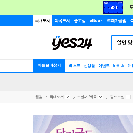
국내도서
외국도서
중고샵
eBook
크레마클럽
C
빠른분야찾기
베스트
신상품
이벤트
바이백
매
웰컴
국내도서
소설/시/희곡
장르소설