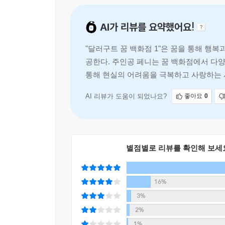
달러구트는 과자 봉지를 살짝 뒤로 숨기고 반갑게 
꿈속에서 매일 ‘좋아하는 사람이 나오는 꿈’을 사는
다들 나이도 성별도 제각각이었는데, 모두 눈이 퉁퉁
AI가 리뷰를 요약했어요!
점점 그 사람을 향해 있다고 생각하고 시간이 지날
“무슨 일이 있었나 봐요.” 페니가 손님들에게 들리
어느 날 찾아온 환자복을 입은 손님. 그녀는 침울
“그러게 말이다. 모두 얼굴을 아는 손님들이란다. 평
"달러구트 꿈 백화점 1"은 꿈을 통해 행
죽은 후 가족들에게 보내지는 꿈이었다. 남겨진
“잠 못 들고 오래 뒤척이다가 오셨나 봐요.”
공한다. 주인공 페니는 꿈 백화점에서 다양
트라우마에 시달리는 사람들, 꿈(Vision)의 강박
“그런 것 같구나.”
통해 현실의 어려움을 극복하고 사랑하는 
재미를 더한다.
달러구트는 가게 입구 오른쪽에 위치한 직원용 휴게
았다.
AI 리뷰가 도움이 되었나요?
좋아요
0
빠른 전개와 흡입력으로 책장을 덮고 나면 길게 남
삐걱거리는 아치형 문을 열자 꽤 넓은 방이 나왔다
청소년들에게도 공감과 따뜻한 위로를 선사할 것이
덧대어 기운 흔적이 있는 낡은 쿠션과 푹신한 의자와
머신, 심지어 간식 바구니까지 있어서 나름대로 구
별점별로 리뷰를 확인해 보세
손님들이 자리에 앉자 달러구트가 간식 바구니에서 
“숙면 사탕이에요. 맛도 좋고 효과도 좋죠. 오늘 같은
그들은 사탕을 하나씩 받아들었다. 그리고 갑자기 누
16%
“이런, 심신 안정용 쿠키부터 드릴 걸 그랬군요. 
3%
비해 드리면 될까요?”
2%
---「1. 주문하신 꿈은 매진입니다」중에서
1%