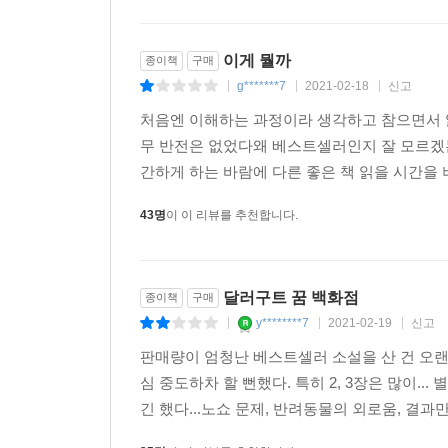
“그럼 과일이라도 가져가게. 담아줄 테니 가져가서 먹
달러구트의 말이 떨어지자마자 코코의 수행원들이 
이게 뭘까
종이책
구매
“이럴 거면 처음부터 박스째로 과일을 건네주었으면 
g*******7
2021-02-18
신고
|
|
|
손바닥을 손수건에 닦으면서 중얼거렸다.
처음엔 이해하는 과정이라 생각하고 참으면서 
아가냅 코코와 수행원이 돌아간 뒤, 2층 직원들의
무 반전은 없었다왜 베스트셀러인지 잘 모르겠는 
로 돌아갔다.
간하게 하는 바람에 다른 좋은 책 읽을 시간을 버
달러구트는 아가냅 코코가 두고 간 꾸러미에서 눈을
리하기 시작했다.
43명
이 이 리뷰를 추천합니다.
“봐도 봐도 믿을 수가 없어요. 이게 바로….”
“너도 이 꿈이 탐나는 모양이구나?”
“오, 아주머니. 당연하죠! 사람이라면 모두 그럴 거
달러구트 꿈 백화점
종이책
구매
그들은 꾸러미에서 꺼낸 꿈 상자들을 비어 있는 판
y********7
2021-02-19
신고
|
|
|
다.
‘예지몽’ 한정 수량 입고되었습니다.
판매량이 엄청난 베스트셀러 소설을 산 건 오랜만
---「3. 미래를 보여 드립니다.」중에서
심 중도하차 할 뻔했다. 특히 2, 3장은 많이..
긴 했다...노쇼 문제, 반려동물의 외로움, 결과만
수학 시험지의 숫자들이 어지럽게 뒤엉키고, 교탁 