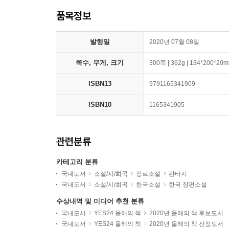
품목정보
발행일
2020년 07월 08일
쪽수, 무게, 크기
300쪽 | 362g | 134*200*20
ISBN13
9791165341909
ISBN10
1165341905
관련분류
카테고리 분류
국내도서
소설/시/희곡
장르소설
판타지
국내도서
소설/시/희곡
한국소설
한국 장편소설
수상내역 및 미디어 추천 분류
국내도서
YES24 올해의 책
2020년 올해의 책 후보도서
국내도서
YES24 올해의 책
2020년 올해의 책 선정도서