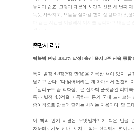
놓치기 쉽죠. 그렇기 때문에 시간의 신은 세 번째 제
녹듯 사라지고, 오늘을 살아갈 힘이 생길 때가 있잖아
다 잠든 시간을 이용해서 어제를 정리하고 내일은 
게 되죠.”
---「프롤로그. 3번째 제자의 유서 깊은 가게」중에
출판사 리뷰
1층에는 아주 고가의 인기상품, 또는 한정판, 예약
텀블벅 펀딩 1812% 달성! 출간 즉시 3주 연속 종합
‘평범한 일상’ 코너로, 소소한 여행이나 친구를 만나
페니가 서 있는 계단 바로 앞쪽에는 ‘추억 코너’라
독자 별점 4.8점(5점 만점)을 기록한 책이 있다. 
‘개봉 시 환불 불가’라고 적혀 있었다. 꿈 몇 개만이 
남기고 간다’, ‘다 읽어버리는 게 아까워서 천천히 
상품을 구경하던 손님이 지나가던 2층 직원을 불러 물
『달러구트 꿈 백화점』은 전자책 플랫폼인 리디북스
“그건 어린 시절의 추억이에요. 좋아하는 추억들 중
독자 별점 4.8점을 기록하는 등의 국내 도서로
제 경우에는 어머니 무릎을 베고 귀 청소를 받는 
종이책으로 만들어 달라는 사례는 처음이다. 말 그
꿈결 같은 표정을 지었다.
“그럼 이것 주세요. 여러 개 사도되나요?”
이 책의 인기 비결은 무엇일까? 이 책은 인물 
“그럼요, 많은 손님께서 하룻밤에 2~3개씩은 가져
차분해지기도 한다. 지치고 힘든 현실에서 벗어나
페니는 까치발을 들고 층 전체를 둘러봤다. 이 층