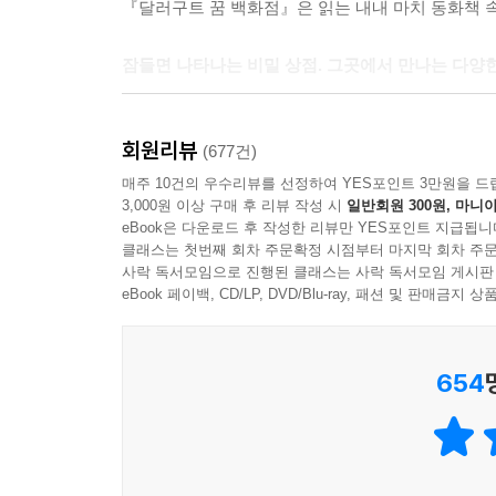
『달러구트 꿈 백화점』은 읽는 내내 마치 동화책 속
누고 있었다.
페니는 그들의 대화에 방해가 되지 않도록 조심조심 
잠들면 나타나는 비밀 상점. 그곳에서 만나는 다양
인된 은빛 브로치를 달고 있는 다른 직원들과 다르게
야무진 인상을 풍겼다.
잠들어야만 입장할 수 있는 상점가 마을. 그곳에는 
“왜 못 사게 하는 거예요?”
회원리뷰
푸드트럭, 옷을 훌렁훌렁 벗고 자는 손님들에게 
(677건)
매니저와 얘기를 나누던 젊은 남자 손님은 당황해서
제작소, 만년 설산의 오두막에서 1년에 딱 한 번 
매주 10건의 우수리뷰를 선정하여 YES포인트 3만원을 드
“지금 잡생각이 많으신 것 같은데 꿈은 다음에 구입
3,000원 이상 구매 후 리뷰 작성 시
일반회원 300원, 마니아
하늘을 나는 꿈을 만드는 레프라혼 요정들의 시끌벅
된 말씀이지만 제 경험상 손님의 경우에는 99% 꿈
eBook은 다운로드 후 작성한 리뷰만 YES포인트 지급됩니
파 우유가 굉장히 고소하답니다. 숙면에도 도움이 되
클래스는 첫번째 회차 주문확정 시점부터 마지막 회차 주문
하지만 잠든 손님들에게 가장 인기 있는 곳은, 두
사락 독서모임으로 진행된 클래스는 사락 독서모임 게시판
남자 손님은 꿍얼거리며 엘리베이터 쪽으로 가버렸
물론이고, 짧은 낮잠을 자는 사람들과 동물들로 매
eBook 페이백, CD/LP, DVD/Blu-ray, 패션 및 판매금
각을 맞춰 진열장에 다시 올려놓았다.
‘달러구트의 꿈 백화점’은 가장 유서 깊은 상점으로
---「1. 주문하신 꿈은 매진입니다」중에서
654
주인공 페니는 누구나 들어가고 싶은 꿈의 직장 ‘달
그때 가게 출입문에 달아놓은 종이 울리고, 나이가 
일하게 된다. 베테랑 웨더 아주머니가 일하고 있는 1
“죄송해요, 오늘 전 상품 매진이어서….” 페니가 
“저… 상품을 사려는 건 아니고요. 혹시 예약 상담은
어른들을 위한 힐링 판타지 『달러구트 꿈 백화점
“그럼요. 어서 오세요, 손님.”