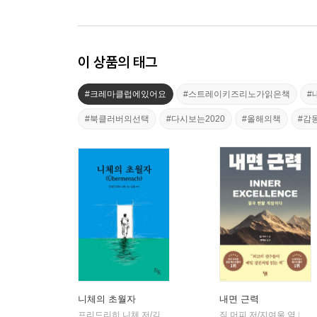
이 상품의 태그
#크레마클럽에있어요
#스트레이키즈리노가읽은책
#
#북클러버의선택
#다시보는2020
#올해의책
#감
니체의 초월자
내면 근력
프리드리히 니체 저/김철 편역
히읏
짐 머피 저/지여울 역
윌북(
|
|